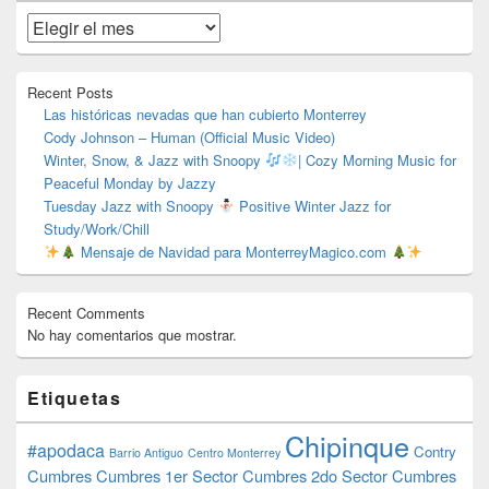
de
widget
Archivos
barra
lateral
primaria
Recent Posts
Las históricas nevadas que han cubierto Monterrey
Cody Johnson – Human (Official Music Video)
Winter, Snow, & Jazz with Snoopy
| Cozy Morning Music for
Peaceful Monday by Jazzy
Tuesday Jazz with Snoopy
Positive Winter Jazz for
Study/Work/Chill
Mensaje de Navidad para MonterreyMagico.com
Recent Comments
No hay comentarios que mostrar.
Etiquetas
Chipinque
#apodaca
Contry
Barrio Antiguo
Centro Monterrey
Cumbres
Cumbres 1er Sector
Cumbres 2do Sector
Cumbres