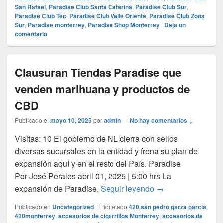
San Rafael
,
Paradise Club Santa Catarina
,
Paradise Club Sur
,
Paradise Club Tec
,
Paradise Club Valle Oriente
,
Paradise Club Zona
Sur
,
Paradise monterrey
,
Paradise Shop Monterrey
|
Deja un
comentario
Clausuran Tiendas Paradise que
venden marihuana y productos de
CBD
Publicado el
mayo 10, 2025
por
admin
—
No hay comentarios ↓
Visitas: 10 El gobierno de NL cierra con sellos
diversas sucursales en la entidad y frena su plan de
expansión aquí y en el resto del País. Paradise
Por José Perales abril 01, 2025 | 5:00 hrs La
Clausuran Tiendas
expansión de Paradise,
Seguir leyendo
→
Publicado en
Uncategorized
|
Etiquetado
420 san pedro garza garcia
,
420monterrey
,
accesorios de cigarrillos Monterrey
,
accesorios de