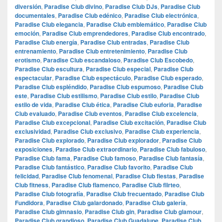
diversión
,
Paradise Club divino
,
Paradise Club DJs
,
Paradise Club
documentales
,
Paradise Club edénico
,
Paradise Club electrónica
,
Paradise Club elegancia
,
Paradise Club emblemático
,
Paradise Club
emoción
,
Paradise Club emprendedores
,
Paradise Club encontrado
,
Paradise Club energía
,
Paradise Club entradas
,
Paradise Club
entrenamiento
,
Paradise Club entretenimiento
,
Paradise Club
erotismo
,
Paradise Club escandaloso
,
Paradise Club Escobedo
,
Paradise Club escultura
,
Paradise Club especial
,
Paradise Club
espectacular
,
Paradise Club espectáculo
,
Paradise Club esperado
,
Paradise Club espléndido
,
Paradise Club espumoso
,
Paradise Club
este
,
Paradise Club estilismo
,
Paradise Club estilo
,
Paradise Club
estilo de vida
,
Paradise Club ética
,
Paradise Club euforia
,
Paradise
Club evaluado
,
Paradise Club eventos
,
Paradise Club excelencia
,
Paradise Club excepcional
,
Paradise Club excitación
,
Paradise Club
exclusividad
,
Paradise Club exclusivo
,
Paradise Club experiencia
,
Paradise Club explorado
,
Paradise Club explorador
,
Paradise Club
exposiciones
,
Paradise Club extraordinario
,
Paradise Club fabuloso
,
Paradise Club fama
,
Paradise Club famoso
,
Paradise Club fantasía
,
Paradise Club fantástico
,
Paradise Club favorito
,
Paradise Club
felicidad
,
Paradise Club fenomenal
,
Paradise Club fiestas
,
Paradise
Club fitness
,
Paradise Club flamenco
,
Paradise Club flirteo
,
Paradise Club fotografía
,
Paradise Club frecuentado
,
Paradise Club
Fundidora
,
Paradise Club galardonado
,
Paradise Club galería
,
Paradise Club gimnasio
,
Paradise Club gin
,
Paradise Club glamour
,
Paradise Club grandioso
,
Paradise Club Guadalupe
,
Paradise Club