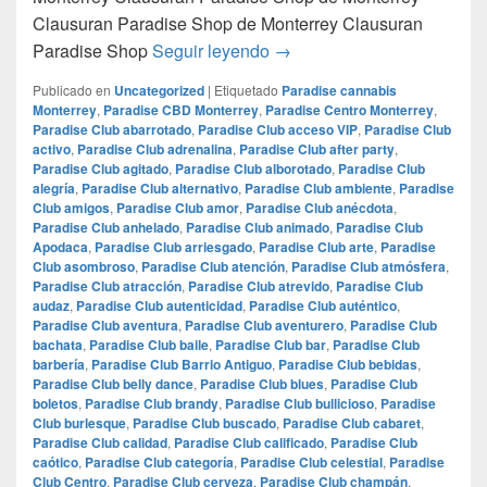
Clausuran Paradise Shop de Monterrey Clausuran
Clausuran Paradise Shop d
Paradise Shop
Seguir leyendo
→
Publicado en
Uncategorized
|
Etiquetado
Paradise cannabis
Monterrey
,
Paradise CBD Monterrey
,
Paradise Centro Monterrey
,
Paradise Club abarrotado
,
Paradise Club acceso VIP
,
Paradise Club
activo
,
Paradise Club adrenalina
,
Paradise Club after party
,
Paradise Club agitado
,
Paradise Club alborotado
,
Paradise Club
alegría
,
Paradise Club alternativo
,
Paradise Club ambiente
,
Paradise
Club amigos
,
Paradise Club amor
,
Paradise Club anécdota
,
Paradise Club anhelado
,
Paradise Club animado
,
Paradise Club
Apodaca
,
Paradise Club arriesgado
,
Paradise Club arte
,
Paradise
Club asombroso
,
Paradise Club atención
,
Paradise Club atmósfera
,
Paradise Club atracción
,
Paradise Club atrevido
,
Paradise Club
audaz
,
Paradise Club autenticidad
,
Paradise Club auténtico
,
Paradise Club aventura
,
Paradise Club aventurero
,
Paradise Club
bachata
,
Paradise Club baile
,
Paradise Club bar
,
Paradise Club
barbería
,
Paradise Club Barrio Antiguo
,
Paradise Club bebidas
,
Paradise Club belly dance
,
Paradise Club blues
,
Paradise Club
boletos
,
Paradise Club brandy
,
Paradise Club bullicioso
,
Paradise
Club burlesque
,
Paradise Club buscado
,
Paradise Club cabaret
,
Paradise Club calidad
,
Paradise Club calificado
,
Paradise Club
caótico
,
Paradise Club categoría
,
Paradise Club celestial
,
Paradise
Club Centro
,
Paradise Club cerveza
,
Paradise Club champán
,