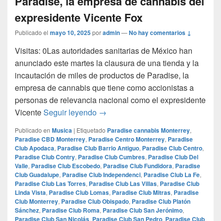
Paradise, la empresa de cannabis del
expresidente Vicente Fox
Publicado el
mayo 10, 2025
por
admin
—
No hay comentarios ↓
Visitas: 0Las autoridades sanitarias de México han
anunciado este martes la clausura de una tienda y la
incautación de miles de productos de Paradise, la
empresa de cannabis que tiene como accionistas a
personas de relevancia nacional como el expresidente
Las autoridades incautan miles de
Vicente
Seguir leyendo
→
Publicado en
Musica
|
Etiquetado
Paradise cannabis Monterrey
,
Paradise CBD Monterrey
,
Paradise Centro Monterrey
,
Paradise
Club Apodaca
,
Paradise Club Barrio Antiguo
,
Paradise Club Centro
,
Paradise Club Contry
,
Paradise Club Cumbres
,
Paradise Club Del
Valle
,
Paradise Club Escobedo
,
Paradise Club Fundidora
,
Paradise
Club Guadalupe
,
Paradise Club Independenci
,
Paradise Club La Fe
,
Paradise Club Las Torres
,
Paradise Club Las Villas
,
Paradise Club
Linda Vista
,
Paradise Club Lomas
,
Paradise Club Mitras
,
Paradise
Club Monterrey
,
Paradise Club Obispado
,
Paradise Club Platón
Sánchez
,
Paradise Club Roma
,
Paradise Club San Jerónimo
,
Paradise Club San Nicolás
,
Paradise Club San Pedro
,
Paradise Club