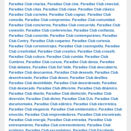
Paradise Club charlas
,
Paradise Club cine
,
Paradise Club cineclub
,
Paradise Club citas
,
Paradise Club clase
,
Paradise Club clásico
,
Paradise Club cocteles
,
Paradise Club cognac
,
Paradise Club
comedia
,
Paradise Club compromiso
,
Paradise Club comunidad
,
Paradise Club conciertos
,
Paradise Club concurrido
,
Paradise Club
conexión
,
Paradise Club conferencias
,
Paradise Club confianza
,
Paradise Club conocido
,
Paradise Club contemporáneo
,
Paradise
Club Contry
,
Paradise Club coqueteo
,
Paradise Club cortesía
,
Paradise Club cortometrajes
,
Paradise Club cosmopolita
,
Paradise
Club creatividad
,
Paradise Club creativo
,
Paradise Club crossfit
,
Paradise Club cultura
,
Paradise Club cumbia
,
Paradise Club
Cumbres
,
Paradise Club cursos
,
Paradise Club danza
,
Paradise
Club debates
,
Paradise Club Del Valle
,
Paradise Club descubierto
,
Paradise Club descuentos
,
Paradise Club deseado
,
Paradise Club
desenfrenado
,
Paradise Club deseo
,
Paradise Club desfiles
,
Paradise Club desinhibido
,
Paradise Club desordenado
,
Paradise
Club destacado
,
Paradise Club diferente
,
Paradise Club dinámico
,
Paradise Club diseño
,
Paradise Club distinción
,
Paradise Club
diversión
,
Paradise Club divino
,
Paradise Club DJs
,
Paradise Club
documentales
,
Paradise Club edénico
,
Paradise Club electrónica
,
Paradise Club elegancia
,
Paradise Club emblemático
,
Paradise Club
emoción
,
Paradise Club emprendedores
,
Paradise Club encontrado
,
Paradise Club energía
,
Paradise Club entradas
,
Paradise Club
entrenamiento
,
Paradise Club entretenimiento
,
Paradise Club
erotismo
,
Paradise Club escandaloso
,
Paradise Club Escobedo
,