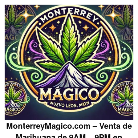
MonterreyMagico.com – Venta de
Marihuana de 9AM – 9PM en