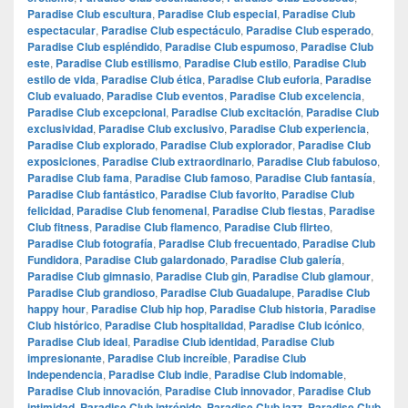
Paradise Club escultura
,
Paradise Club especial
,
Paradise Club
espectacular
,
Paradise Club espectáculo
,
Paradise Club esperado
,
Paradise Club espléndido
,
Paradise Club espumoso
,
Paradise Club
este
,
Paradise Club estilismo
,
Paradise Club estilo
,
Paradise Club
estilo de vida
,
Paradise Club ética
,
Paradise Club euforia
,
Paradise
Club evaluado
,
Paradise Club eventos
,
Paradise Club excelencia
,
Paradise Club excepcional
,
Paradise Club excitación
,
Paradise Club
exclusividad
,
Paradise Club exclusivo
,
Paradise Club experiencia
,
Paradise Club explorado
,
Paradise Club explorador
,
Paradise Club
exposiciones
,
Paradise Club extraordinario
,
Paradise Club fabuloso
,
Paradise Club fama
,
Paradise Club famoso
,
Paradise Club fantasía
,
Paradise Club fantástico
,
Paradise Club favorito
,
Paradise Club
felicidad
,
Paradise Club fenomenal
,
Paradise Club fiestas
,
Paradise
Club fitness
,
Paradise Club flamenco
,
Paradise Club flirteo
,
Paradise Club fotografía
,
Paradise Club frecuentado
,
Paradise Club
Fundidora
,
Paradise Club galardonado
,
Paradise Club galería
,
Paradise Club gimnasio
,
Paradise Club gin
,
Paradise Club glamour
,
Paradise Club grandioso
,
Paradise Club Guadalupe
,
Paradise Club
happy hour
,
Paradise Club hip hop
,
Paradise Club historia
,
Paradise
Club histórico
,
Paradise Club hospitalidad
,
Paradise Club icónico
,
Paradise Club ideal
,
Paradise Club identidad
,
Paradise Club
impresionante
,
Paradise Club increíble
,
Paradise Club
Independencia
,
Paradise Club indie
,
Paradise Club indomable
,
Paradise Club innovación
,
Paradise Club innovador
,
Paradise Club
intimidad
,
Paradise Club intrépido
,
Paradise Club jazz
,
Paradise Club