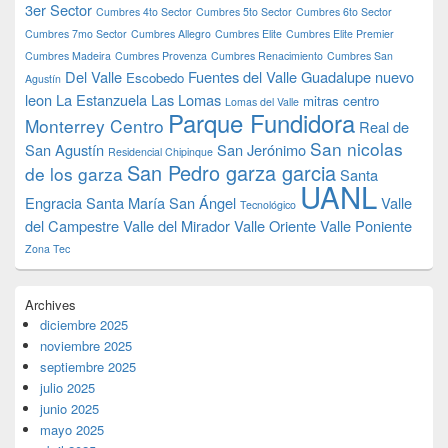
3er Sector
Cumbres 4to Sector
Cumbres 5to Sector
Cumbres 6to Sector
Cumbres 7mo Sector
Cumbres Allegro
Cumbres Elite
Cumbres Elite Premier
Cumbres Madeira
Cumbres Provenza
Cumbres Renacimiento
Cumbres San
Del Valle
Fuentes del Valle
Guadalupe nuevo
Escobedo
Agustín
leon
La Estanzuela
Las Lomas
mitras centro
Lomas del Valle
Parque Fundidora
Monterrey Centro
Real de
San nicolas
San Agustín
San Jerónimo
Residencial Chipinque
San Pedro garza garcia
de los garza
Santa
UANL
Engracia
Santa María
San Ángel
Valle
Tecnológico
del Campestre
Valle del Mirador
Valle Oriente
Valle Poniente
Zona Tec
Archives
diciembre 2025
noviembre 2025
septiembre 2025
julio 2025
junio 2025
mayo 2025