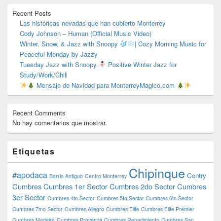
primaria
Recent Posts
Las históricas nevadas que han cubierto Monterrey
Cody Johnson – Human (Official Music Video)
Winter, Snow, & Jazz with Snoopy
| Cozy Morning Music for
Peaceful Monday by Jazzy
Tuesday Jazz with Snoopy
Positive Winter Jazz for
Study/Work/Chill
Mensaje de Navidad para MonterreyMagico.com
Recent Comments
No hay comentarios que mostrar.
Etiquetas
Chipinque
#apodaca
Contry
Barrio Antiguo
Centro Monterrey
Cumbres
Cumbres 1er Sector
Cumbres 2do Sector
Cumbres
3er Sector
Cumbres 4to Sector
Cumbres 5to Sector
Cumbres 6to Sector
Cumbres 7mo Sector
Cumbres Allegro
Cumbres Elite
Cumbres Elite Premier
Cumbres Madeira
Cumbres Provenza
Cumbres Renacimiento
Cumbres San