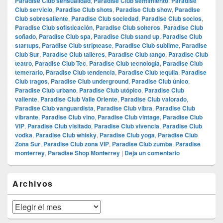
Paradise Club sensualidad
,
Paradise Club sentimiento
,
Paradise
Club servicio
,
Paradise Club shots
,
Paradise Club show
,
Paradise
Club sobresaliente
,
Paradise Club sociedad
,
Paradise Club socios
,
Paradise Club sofisticación
,
Paradise Club solteros
,
Paradise Club
soñado
,
Paradise Club spa
,
Paradise Club stand up
,
Paradise Club
startups
,
Paradise Club striptease
,
Paradise Club sublime
,
Paradise
Club Sur
,
Paradise Club talleres
,
Paradise Club tango
,
Paradise Club
teatro
,
Paradise Club Tec
,
Paradise Club tecnología
,
Paradise Club
temerario
,
Paradise Club tendencia
,
Paradise Club tequila
,
Paradise
Club tragos
,
Paradise Club underground
,
Paradise Club único
,
Paradise Club urbano
,
Paradise Club utópico
,
Paradise Club
valiente
,
Paradise Club Valle Oriente
,
Paradise Club valorado
,
Paradise Club vanguardista
,
Paradise Club vibra
,
Paradise Club
vibrante
,
Paradise Club vino
,
Paradise Club vintage
,
Paradise Club
VIP
,
Paradise Club visitado
,
Paradise Club vivencia
,
Paradise Club
vodka
,
Paradise Club whisky
,
Paradise Club yoga
,
Paradise Club
Zona Sur
,
Paradise Club zona VIP
,
Paradise Club zumba
,
Paradise
monterrey
,
Paradise Shop Monterrey
|
Deja un comentario
El
Archivos
área
de
widget
Archivos
barra
lateral