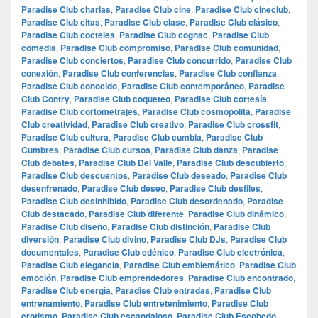
Paradise Club charlas
,
Paradise Club cine
,
Paradise Club cineclub
,
Paradise Club citas
,
Paradise Club clase
,
Paradise Club clásico
,
Paradise Club cocteles
,
Paradise Club cognac
,
Paradise Club
comedia
,
Paradise Club compromiso
,
Paradise Club comunidad
,
Paradise Club conciertos
,
Paradise Club concurrido
,
Paradise Club
conexión
,
Paradise Club conferencias
,
Paradise Club confianza
,
Paradise Club conocido
,
Paradise Club contemporáneo
,
Paradise
Club Contry
,
Paradise Club coqueteo
,
Paradise Club cortesía
,
Paradise Club cortometrajes
,
Paradise Club cosmopolita
,
Paradise
Club creatividad
,
Paradise Club creativo
,
Paradise Club crossfit
,
Paradise Club cultura
,
Paradise Club cumbia
,
Paradise Club
Cumbres
,
Paradise Club cursos
,
Paradise Club danza
,
Paradise
Club debates
,
Paradise Club Del Valle
,
Paradise Club descubierto
,
Paradise Club descuentos
,
Paradise Club deseado
,
Paradise Club
desenfrenado
,
Paradise Club deseo
,
Paradise Club desfiles
,
Paradise Club desinhibido
,
Paradise Club desordenado
,
Paradise
Club destacado
,
Paradise Club diferente
,
Paradise Club dinámico
,
Paradise Club diseño
,
Paradise Club distinción
,
Paradise Club
diversión
,
Paradise Club divino
,
Paradise Club DJs
,
Paradise Club
documentales
,
Paradise Club edénico
,
Paradise Club electrónica
,
Paradise Club elegancia
,
Paradise Club emblemático
,
Paradise Club
emoción
,
Paradise Club emprendedores
,
Paradise Club encontrado
,
Paradise Club energía
,
Paradise Club entradas
,
Paradise Club
entrenamiento
,
Paradise Club entretenimiento
,
Paradise Club
erotismo
,
Paradise Club escandaloso
,
Paradise Club Escobedo
,