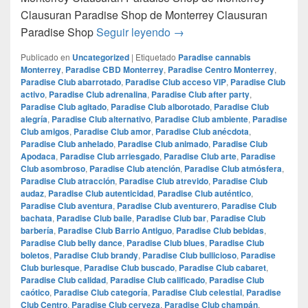
Clausuran Paradise Shop de Monterrey Clausuran
Clausuran Paradise Shop d
Paradise Shop
Seguir leyendo
→
Publicado en
Uncategorized
|
Etiquetado
Paradise cannabis
Monterrey
,
Paradise CBD Monterrey
,
Paradise Centro Monterrey
,
Paradise Club abarrotado
,
Paradise Club acceso VIP
,
Paradise Club
activo
,
Paradise Club adrenalina
,
Paradise Club after party
,
Paradise Club agitado
,
Paradise Club alborotado
,
Paradise Club
alegría
,
Paradise Club alternativo
,
Paradise Club ambiente
,
Paradise
Club amigos
,
Paradise Club amor
,
Paradise Club anécdota
,
Paradise Club anhelado
,
Paradise Club animado
,
Paradise Club
Apodaca
,
Paradise Club arriesgado
,
Paradise Club arte
,
Paradise
Club asombroso
,
Paradise Club atención
,
Paradise Club atmósfera
,
Paradise Club atracción
,
Paradise Club atrevido
,
Paradise Club
audaz
,
Paradise Club autenticidad
,
Paradise Club auténtico
,
Paradise Club aventura
,
Paradise Club aventurero
,
Paradise Club
bachata
,
Paradise Club baile
,
Paradise Club bar
,
Paradise Club
barbería
,
Paradise Club Barrio Antiguo
,
Paradise Club bebidas
,
Paradise Club belly dance
,
Paradise Club blues
,
Paradise Club
boletos
,
Paradise Club brandy
,
Paradise Club bullicioso
,
Paradise
Club burlesque
,
Paradise Club buscado
,
Paradise Club cabaret
,
Paradise Club calidad
,
Paradise Club calificado
,
Paradise Club
caótico
,
Paradise Club categoría
,
Paradise Club celestial
,
Paradise
Club Centro
,
Paradise Club cerveza
,
Paradise Club champán
,