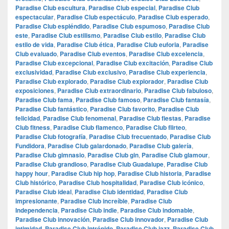
Paradise Club escultura
,
Paradise Club especial
,
Paradise Club
espectacular
,
Paradise Club espectáculo
,
Paradise Club esperado
,
Paradise Club espléndido
,
Paradise Club espumoso
,
Paradise Club
este
,
Paradise Club estilismo
,
Paradise Club estilo
,
Paradise Club
estilo de vida
,
Paradise Club ética
,
Paradise Club euforia
,
Paradise
Club evaluado
,
Paradise Club eventos
,
Paradise Club excelencia
,
Paradise Club excepcional
,
Paradise Club excitación
,
Paradise Club
exclusividad
,
Paradise Club exclusivo
,
Paradise Club experiencia
,
Paradise Club explorado
,
Paradise Club explorador
,
Paradise Club
exposiciones
,
Paradise Club extraordinario
,
Paradise Club fabuloso
,
Paradise Club fama
,
Paradise Club famoso
,
Paradise Club fantasía
,
Paradise Club fantástico
,
Paradise Club favorito
,
Paradise Club
felicidad
,
Paradise Club fenomenal
,
Paradise Club fiestas
,
Paradise
Club fitness
,
Paradise Club flamenco
,
Paradise Club flirteo
,
Paradise Club fotografía
,
Paradise Club frecuentado
,
Paradise Club
Fundidora
,
Paradise Club galardonado
,
Paradise Club galería
,
Paradise Club gimnasio
,
Paradise Club gin
,
Paradise Club glamour
,
Paradise Club grandioso
,
Paradise Club Guadalupe
,
Paradise Club
happy hour
,
Paradise Club hip hop
,
Paradise Club historia
,
Paradise
Club histórico
,
Paradise Club hospitalidad
,
Paradise Club icónico
,
Paradise Club ideal
,
Paradise Club identidad
,
Paradise Club
impresionante
,
Paradise Club increíble
,
Paradise Club
Independencia
,
Paradise Club indie
,
Paradise Club indomable
,
Paradise Club innovación
,
Paradise Club innovador
,
Paradise Club
intimidad
,
Paradise Club intrépido
,
Paradise Club jazz
,
Paradise Club