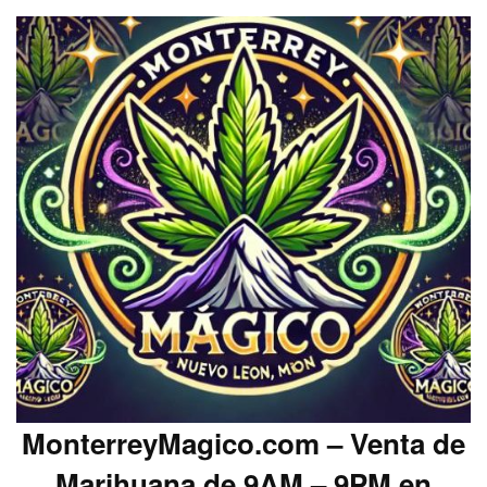
MonterreyMagico.com – Venta de
Marihuana de 9AM – 9PM en