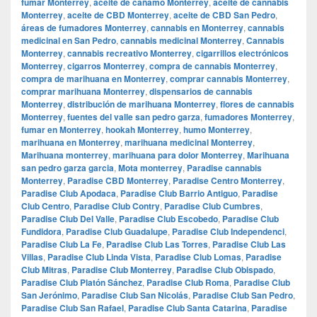
fumar Monterrey
,
aceite de cáñamo Monterrey
,
aceite de cannabis
Monterrey
,
aceite de CBD Monterrey
,
aceite de CBD San Pedro
,
áreas de fumadores Monterrey
,
cannabis en Monterrey
,
cannabis
medicinal en San Pedro
,
cannabis medicinal Monterrey
,
Cannabis
Monterrey
,
cannabis recreativo Monterrey
,
cigarrillos electrónicos
Monterrey
,
cigarros Monterrey
,
compra de cannabis Monterrey
,
compra de marihuana en Monterrey
,
comprar cannabis Monterrey
,
comprar marihuana Monterrey
,
dispensarios de cannabis
Monterrey
,
distribución de marihuana Monterrey
,
flores de cannabis
Monterrey
,
fuentes del valle san pedro garza
,
fumadores Monterrey
,
fumar en Monterrey
,
hookah Monterrey
,
humo Monterrey
,
marihuana en Monterrey
,
marihuana medicinal Monterrey
,
Marihuana monterrey
,
marihuana para dolor Monterrey
,
Marihuana
san pedro garza garcia
,
Mota monterrey
,
Paradise cannabis
Monterrey
,
Paradise CBD Monterrey
,
Paradise Centro Monterrey
,
Paradise Club Apodaca
,
Paradise Club Barrio Antiguo
,
Paradise
Club Centro
,
Paradise Club Contry
,
Paradise Club Cumbres
,
Paradise Club Del Valle
,
Paradise Club Escobedo
,
Paradise Club
Fundidora
,
Paradise Club Guadalupe
,
Paradise Club Independenci
,
Paradise Club La Fe
,
Paradise Club Las Torres
,
Paradise Club Las
Villas
,
Paradise Club Linda Vista
,
Paradise Club Lomas
,
Paradise
Club Mitras
,
Paradise Club Monterrey
,
Paradise Club Obispado
,
Paradise Club Platón Sánchez
,
Paradise Club Roma
,
Paradise Club
San Jerónimo
,
Paradise Club San Nicolás
,
Paradise Club San Pedro
,
Paradise Club San Rafael
,
Paradise Club Santa Catarina
,
Paradise