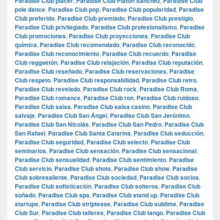
Paradise Club placer
,
Paradise Club Platón Sánchez
,
Paradise Club
pole dance
,
Paradise Club pop
,
Paradise Club popularidad
,
Paradise
Club preferido
,
Paradise Club premiado
,
Paradise Club prestigio
,
Paradise Club privilegiado
,
Paradise Club profesionalismo
,
Paradise
Club promociones
,
Paradise Club proyecciones
,
Paradise Club
química
,
Paradise Club recomendado
,
Paradise Club reconocido
,
Paradise Club reconocimiento
,
Paradise Club recuerdo
,
Paradise
Club reggaetón
,
Paradise Club relajación
,
Paradise Club reputación
,
Paradise Club reseñado
,
Paradise Club reservaciones
,
Paradise
Club respeto
,
Paradise Club responsabilidad
,
Paradise Club retro
,
Paradise Club revelado
,
Paradise Club rock
,
Paradise Club Roma
,
Paradise Club romance
,
Paradise Club ron
,
Paradise Club ruidoso
,
Paradise Club salsa
,
Paradise Club salsa casino
,
Paradise Club
salvaje
,
Paradise Club San Ángel
,
Paradise Club San Jerónimo
,
Paradise Club San Nicolás
,
Paradise Club San Pedro
,
Paradise Club
San Rafael
,
Paradise Club Santa Catarina
,
Paradise Club seducción
,
Paradise Club seguridad
,
Paradise Club selecto
,
Paradise Club
seminarios
,
Paradise Club sensación
,
Paradise Club sensacional
,
Paradise Club sensualidad
,
Paradise Club sentimiento
,
Paradise
Club servicio
,
Paradise Club shots
,
Paradise Club show
,
Paradise
Club sobresaliente
,
Paradise Club sociedad
,
Paradise Club socios
,
Paradise Club sofisticación
,
Paradise Club solteros
,
Paradise Club
soñado
,
Paradise Club spa
,
Paradise Club stand up
,
Paradise Club
startups
,
Paradise Club striptease
,
Paradise Club sublime
,
Paradise
Club Sur
,
Paradise Club talleres
,
Paradise Club tango
,
Paradise Club