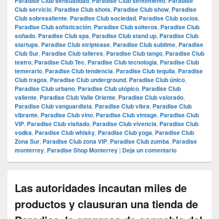
Paradise Club sensualidad
,
Paradise Club sentimiento
,
Paradise
Club servicio
,
Paradise Club shots
,
Paradise Club show
,
Paradise
Club sobresaliente
,
Paradise Club sociedad
,
Paradise Club socios
,
Paradise Club sofisticación
,
Paradise Club solteros
,
Paradise Club
soñado
,
Paradise Club spa
,
Paradise Club stand up
,
Paradise Club
startups
,
Paradise Club striptease
,
Paradise Club sublime
,
Paradise
Club Sur
,
Paradise Club talleres
,
Paradise Club tango
,
Paradise Club
teatro
,
Paradise Club Tec
,
Paradise Club tecnología
,
Paradise Club
temerario
,
Paradise Club tendencia
,
Paradise Club tequila
,
Paradise
Club tragos
,
Paradise Club underground
,
Paradise Club único
,
Paradise Club urbano
,
Paradise Club utópico
,
Paradise Club
valiente
,
Paradise Club Valle Oriente
,
Paradise Club valorado
,
Paradise Club vanguardista
,
Paradise Club vibra
,
Paradise Club
vibrante
,
Paradise Club vino
,
Paradise Club vintage
,
Paradise Club
VIP
,
Paradise Club visitado
,
Paradise Club vivencia
,
Paradise Club
vodka
,
Paradise Club whisky
,
Paradise Club yoga
,
Paradise Club
Zona Sur
,
Paradise Club zona VIP
,
Paradise Club zumba
,
Paradise
monterrey
,
Paradise Shop Monterrey
|
Deja un comentario
Las autoridades incautan miles de
productos y clausuran una tienda de