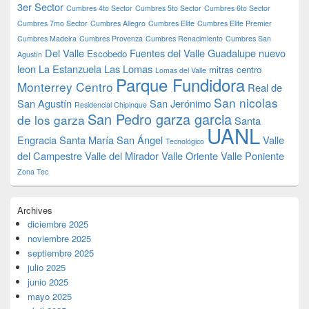
3er Sector
Cumbres 4to Sector
Cumbres 5to Sector
Cumbres 6to Sector
Cumbres 7mo Sector
Cumbres Allegro
Cumbres Elite
Cumbres Elite Premier
Cumbres Madeira
Cumbres Provenza
Cumbres Renacimiento
Cumbres San
Del Valle
Fuentes del Valle
Guadalupe nuevo
Escobedo
Agustín
leon
La Estanzuela
Las Lomas
mitras centro
Lomas del Valle
Parque Fundidora
Monterrey Centro
Real de
San nicolas
San Agustín
San Jerónimo
Residencial Chipinque
San Pedro garza garcia
de los garza
Santa
UANL
Engracia
Santa María
San Ángel
Valle
Tecnológico
del Campestre
Valle del Mirador
Valle Oriente
Valle Poniente
Zona Tec
Archives
diciembre 2025
noviembre 2025
septiembre 2025
julio 2025
junio 2025
mayo 2025