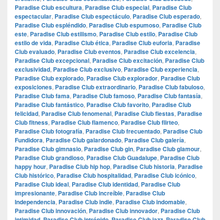
Paradise Club escultura
,
Paradise Club especial
,
Paradise Club
espectacular
,
Paradise Club espectáculo
,
Paradise Club esperado
,
Paradise Club espléndido
,
Paradise Club espumoso
,
Paradise Club
este
,
Paradise Club estilismo
,
Paradise Club estilo
,
Paradise Club
estilo de vida
,
Paradise Club ética
,
Paradise Club euforia
,
Paradise
Club evaluado
,
Paradise Club eventos
,
Paradise Club excelencia
,
Paradise Club excepcional
,
Paradise Club excitación
,
Paradise Club
exclusividad
,
Paradise Club exclusivo
,
Paradise Club experiencia
,
Paradise Club explorado
,
Paradise Club explorador
,
Paradise Club
exposiciones
,
Paradise Club extraordinario
,
Paradise Club fabuloso
,
Paradise Club fama
,
Paradise Club famoso
,
Paradise Club fantasía
,
Paradise Club fantástico
,
Paradise Club favorito
,
Paradise Club
felicidad
,
Paradise Club fenomenal
,
Paradise Club fiestas
,
Paradise
Club fitness
,
Paradise Club flamenco
,
Paradise Club flirteo
,
Paradise Club fotografía
,
Paradise Club frecuentado
,
Paradise Club
Fundidora
,
Paradise Club galardonado
,
Paradise Club galería
,
Paradise Club gimnasio
,
Paradise Club gin
,
Paradise Club glamour
,
Paradise Club grandioso
,
Paradise Club Guadalupe
,
Paradise Club
happy hour
,
Paradise Club hip hop
,
Paradise Club historia
,
Paradise
Club histórico
,
Paradise Club hospitalidad
,
Paradise Club icónico
,
Paradise Club ideal
,
Paradise Club identidad
,
Paradise Club
impresionante
,
Paradise Club increíble
,
Paradise Club
Independencia
,
Paradise Club indie
,
Paradise Club indomable
,
Paradise Club innovación
,
Paradise Club innovador
,
Paradise Club
intimidad
,
Paradise Club intrépido
,
Paradise Club jazz
,
Paradise Club