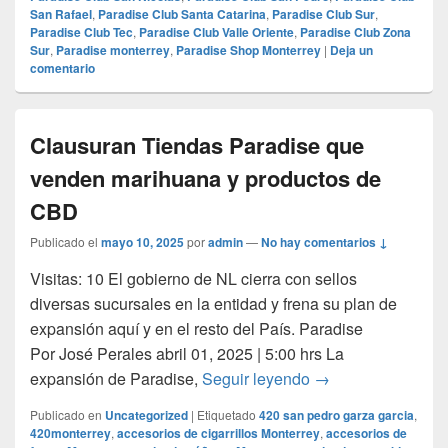
San Rafael
,
Paradise Club Santa Catarina
,
Paradise Club Sur
,
Paradise Club Tec
,
Paradise Club Valle Oriente
,
Paradise Club Zona
Sur
,
Paradise monterrey
,
Paradise Shop Monterrey
|
Deja un
comentario
Clausuran Tiendas Paradise que
venden marihuana y productos de
CBD
Publicado el
mayo 10, 2025
por
admin
—
No hay comentarios ↓
Visitas: 10 El gobierno de NL cierra con sellos
diversas sucursales en la entidad y frena su plan de
expansión aquí y en el resto del País. Paradise
Por José Perales abril 01, 2025 | 5:00 hrs La
Clausuran Tiendas
expansión de Paradise,
Seguir leyendo
→
Publicado en
Uncategorized
|
Etiquetado
420 san pedro garza garcia
,
420monterrey
,
accesorios de cigarrillos Monterrey
,
accesorios de