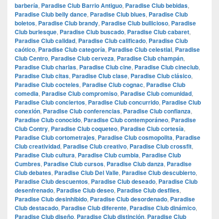
barbería
,
Paradise Club Barrio Antiguo
,
Paradise Club bebidas
,
Paradise Club belly dance
,
Paradise Club blues
,
Paradise Club
boletos
,
Paradise Club brandy
,
Paradise Club bullicioso
,
Paradise
Club burlesque
,
Paradise Club buscado
,
Paradise Club cabaret
,
Paradise Club calidad
,
Paradise Club calificado
,
Paradise Club
caótico
,
Paradise Club categoría
,
Paradise Club celestial
,
Paradise
Club Centro
,
Paradise Club cerveza
,
Paradise Club champán
,
Paradise Club charlas
,
Paradise Club cine
,
Paradise Club cineclub
,
Paradise Club citas
,
Paradise Club clase
,
Paradise Club clásico
,
Paradise Club cocteles
,
Paradise Club cognac
,
Paradise Club
comedia
,
Paradise Club compromiso
,
Paradise Club comunidad
,
Paradise Club conciertos
,
Paradise Club concurrido
,
Paradise Club
conexión
,
Paradise Club conferencias
,
Paradise Club confianza
,
Paradise Club conocido
,
Paradise Club contemporáneo
,
Paradise
Club Contry
,
Paradise Club coqueteo
,
Paradise Club cortesía
,
Paradise Club cortometrajes
,
Paradise Club cosmopolita
,
Paradise
Club creatividad
,
Paradise Club creativo
,
Paradise Club crossfit
,
Paradise Club cultura
,
Paradise Club cumbia
,
Paradise Club
Cumbres
,
Paradise Club cursos
,
Paradise Club danza
,
Paradise
Club debates
,
Paradise Club Del Valle
,
Paradise Club descubierto
,
Paradise Club descuentos
,
Paradise Club deseado
,
Paradise Club
desenfrenado
,
Paradise Club deseo
,
Paradise Club desfiles
,
Paradise Club desinhibido
,
Paradise Club desordenado
,
Paradise
Club destacado
,
Paradise Club diferente
,
Paradise Club dinámico
,
Paradise Club diseño
,
Paradise Club distinción
,
Paradise Club