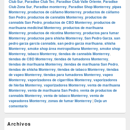
Club Sur
,
Paradise Club Tec
,
Paradise Club Valle Oriente
,
Paradise
Club Zona Sur
,
Paradise monterrey
,
Paradise Shop Monterrey
,
pipas
Monterrey
,
productos de cáñamo Monterrey
,
productos de cáñamo
San Pedro
,
productos de cannabis Monterrey
,
productos de
cannabis San Pedro
,
productos de CBD Monterrey
,
productos de
marihuana medicinal Monterrey
,
productos de marihuana
Monterrey
,
productos de nicotina Monterrey
,
productos para fumar
Monterrey
,
productos para shisha Monterrey
,
San Pedro Garza
,
san
pedro garza garcia cannabis
,
san pedro garza marihuana
,
shisha
Monterrey
,
smoke shop área metropolitana Monterrey
,
smoke shop
Monterrey
,
tabaco Monterrey
,
tiendas de cannabis Monterrey
,
tiendas de CBD Monterrey
,
tiendas de fumadores Monterrey
,
tiendas de marihuana Monterrey
,
tiendas de marihuana San Pedro
,
tiendas de shisha Monterrey
,
tiendas de tabaco Monterrey
,
tiendas
de vapeo Monterrey
,
tiendas para fumadores Monterrey
,
vapeo
Monterrey
,
vaporizadores de cigarrillos Monterrey
,
vaporizadores
de hierba Monterrey
,
vaporizadores Monterrey
,
venta de marihuana
Monterrey
,
venta de marihuana San Pedro
,
venta de productos de
cannabis Monterrey
,
venta de tabaco Monterrey
,
venta de
vapeadores Monterrey
,
zonas de fumar Monterrey
|
Deja un
comentario
El
Archivos
área