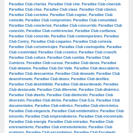
Paradise Club charlas
,
Paradise Club cine
,
Paradise Club cineclub
,
Paradise Club citas
,
Paradise Club clase
,
Paradise Club clásico
,
Paradise Club cocteles
,
Paradise Club cognac
,
Paradise Club
comedia
,
Paradise Club compromiso
,
Paradise Club comunidad
,
Paradise Club conciertos
,
Paradise Club concurrido
,
Paradise Club
conexión
,
Paradise Club conferencias
,
Paradise Club confianza
,
Paradise Club conocido
,
Paradise Club contemporáneo
,
Paradise
Club Contry
,
Paradise Club coqueteo
,
Paradise Club cortesía
,
Paradise Club cortometrajes
,
Paradise Club cosmopolita
,
Paradise
Club creatividad
,
Paradise Club creativo
,
Paradise Club crossfit
,
Paradise Club cultura
,
Paradise Club cumbia
,
Paradise Club
Cumbres
,
Paradise Club cursos
,
Paradise Club danza
,
Paradise
Club debates
,
Paradise Club Del Valle
,
Paradise Club descubierto
,
Paradise Club descuentos
,
Paradise Club deseado
,
Paradise Club
desenfrenado
,
Paradise Club deseo
,
Paradise Club desfiles
,
Paradise Club desinhibido
,
Paradise Club desordenado
,
Paradise
Club destacado
,
Paradise Club diferente
,
Paradise Club dinámico
,
Paradise Club diseño
,
Paradise Club distinción
,
Paradise Club
diversión
,
Paradise Club divino
,
Paradise Club DJs
,
Paradise Club
documentales
,
Paradise Club edénico
,
Paradise Club electrónica
,
Paradise Club elegancia
,
Paradise Club emblemático
,
Paradise Club
emoción
,
Paradise Club emprendedores
,
Paradise Club encontrado
,
Paradise Club energía
,
Paradise Club entradas
,
Paradise Club
entrenamiento
,
Paradise Club entretenimiento
,
Paradise Club
erotismo
,
Paradise Club escandaloso
,
Paradise Club Escobedo
,