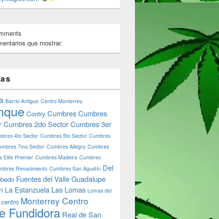
omments
entarios que mostrar.
tas
a
Barrio Antiguo
Centro Monterrey
nque
Cumbres
Cumbres
Contry
r
Cumbres 2do Sector
Cumbres 3er
bres 4to Sector
Cumbres 5to Sector
Cumbres
umbres 7mo Sector
Cumbres Allegro
Cumbres
 Elite Premier
Cumbres Madeira
Cumbres
Del
mbres Renacimiento
Cumbres San Agustín
Fuentes del Valle
Guadalupe
bedo
n
La Estanzuela
Las Lomas
Lomas del
Monterrey Centro
 centro
e Fundidora
Real de San