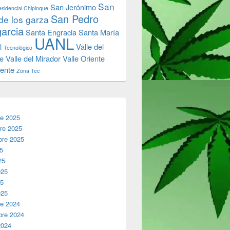
San
San Jerónimo
sidencial Chipinque
San Pedro
de los garza
garcia
Santa Engracia
Santa María
UANL
l
Valle del
Tecnológico
e
Valle del Mirador
Valle Oriente
iente
Zona Tec
re 2025
re 2025
bre 2025
25
25
025
25
025
re 2024
bre 2024
2024