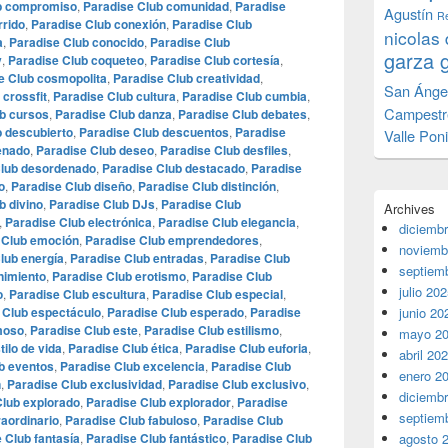
b compromiso
,
Paradise Club comunidad
,
Paradise
Agustín
Re
rrido
,
Paradise Club conexión
,
Paradise Club
nicolas 
a
,
Paradise Club conocido
,
Paradise Club
garza 
y
,
Paradise Club coqueteo
,
Paradise Club cortesía
,
e Club cosmopolita
,
Paradise Club creatividad
,
San Ánge
 crossfit
,
Paradise Club cultura
,
Paradise Club cumbia
,
Campestr
b cursos
,
Paradise Club danza
,
Paradise Club debates
,
b descubierto
,
Paradise Club descuentos
,
Paradise
Valle Pon
enado
,
Paradise Club deseo
,
Paradise Club desfiles
,
Club desordenado
,
Paradise Club destacado
,
Paradise
o
,
Paradise Club diseño
,
Paradise Club distinción
,
b divino
,
Paradise Club DJs
,
Paradise Club
Archives
,
Paradise Club electrónica
,
Paradise Club elegancia
,
diciemb
 Club emoción
,
Paradise Club emprendedores
,
noviemb
lub energía
,
Paradise Club entradas
,
Paradise Club
septiem
nimiento
,
Paradise Club erotismo
,
Paradise Club
julio 20
o
,
Paradise Club escultura
,
Paradise Club especial
,
 Club espectáculo
,
Paradise Club esperado
,
Paradise
junio 20
moso
,
Paradise Club este
,
Paradise Club estilismo
,
mayo 2
ilo de vida
,
Paradise Club ética
,
Paradise Club euforia
,
abril 20
b eventos
,
Paradise Club excelencia
,
Paradise Club
enero 2
n
,
Paradise Club exclusividad
,
Paradise Club exclusivo
,
diciemb
Club explorado
,
Paradise Club explorador
,
Paradise
septiem
raordinario
,
Paradise Club fabuloso
,
Paradise Club
 Club fantasía
,
Paradise Club fantástico
,
Paradise Club
agosto 