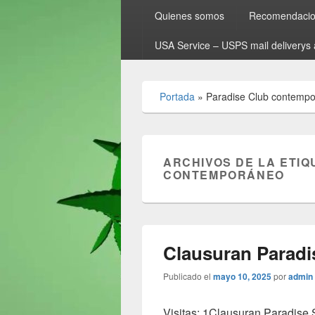
Quienes somos
Recomendacion
USA Service – USPS mail deliverys 
Portada
»
Paradise Club contemp
ARCHIVOS DE LA ETIQ
CONTEMPORÁNEO
Clausuran Paradi
Publicado el
mayo 10, 2025
por
admin
Visitas: 1Clausuran Paradise