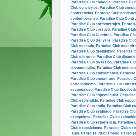
Paradise Club comedia
,
Paradise Clu
Club conciertos
,
Paradise Club concu
conferencias
,
Paradise Club confianz
contemporáneo
,
Paradise Club Contr
Paradise Club cortometrajes
,
Paradis
Paradise Club creativo
,
Paradise Club
Paradise Club Cumbres
,
Paradise Clu
Paradise Club Del Valle
,
Paradise Clu
Club deseado
,
Paradise Club desenfr
Paradise Club desinhibido
,
Paradise 
Club diferente
,
Paradise Club dinámic
Paradise Club diversión
,
Paradise Clu
documentales
,
Paradise Club edénico
Paradise Club emblemático
,
Paradise
Paradise Club encontrado
,
Paradise C
entrenamiento
,
Paradise Club entrete
escandaloso
,
Paradise Club Escobed
Paradise Club espectacular
,
Paradise
Club espléndido
,
Paradise Club espu
Paradise Club estilo
,
Paradise Club est
Paradise Club evaluado
,
Paradise Clu
excepcional
,
Paradise Club excitació
Paradise Club experiencia
,
Paradise 
Club exposiciones
,
Paradise Club ext
fama
,
Paradise Club famoso
,
Paradise