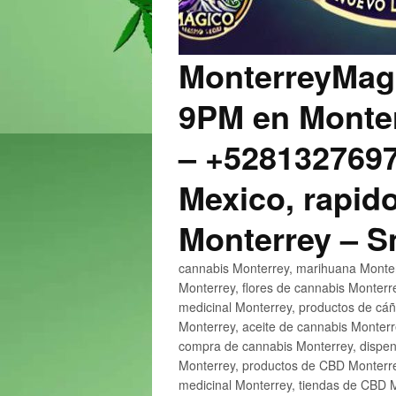
MonterreyMagi
9PM en Monter
– +5281327697
Mexico, rapido
Monterrey – 
cannabis Monterrey, marihuana Monter
Monterrey, flores de cannabis Monterr
medicinal Monterrey, productos de cá
Monterrey, aceite de cannabis Monter
compra de cannabis Monterrey, dispen
Monterrey, productos de CBD Monterre
medicinal Monterrey, tiendas de CBD 