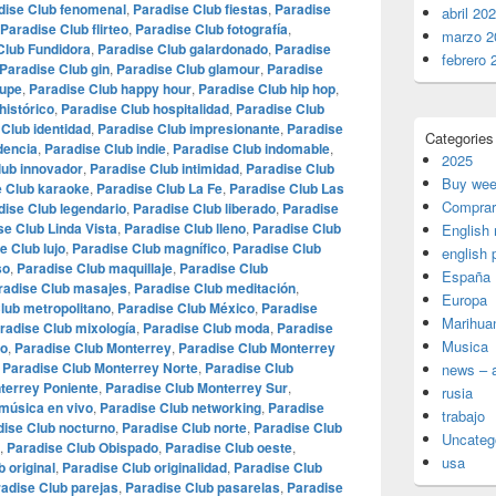
dise Club fenomenal
,
Paradise Club fiestas
,
Paradise
abril 20
Paradise Club flirteo
,
Paradise Club fotografía
,
marzo 2
Club Fundidora
,
Paradise Club galardonado
,
Paradise
febrero 
Paradise Club gin
,
Paradise Club glamour
,
Paradise
lupe
,
Paradise Club happy hour
,
Paradise Club hip hop
,
histórico
,
Paradise Club hospitalidad
,
Paradise Club
Club identidad
,
Paradise Club impresionante
,
Paradise
Categories
dencia
,
Paradise Club indie
,
Paradise Club indomable
,
2025
lub innovador
,
Paradise Club intimidad
,
Paradise Club
Buy wee
e Club karaoke
,
Paradise Club La Fe
,
Paradise Club Las
Comprar
dise Club legendario
,
Paradise Club liberado
,
Paradise
se Club Linda Vista
,
Paradise Club lleno
,
Paradise Club
English
e Club lujo
,
Paradise Club magnífico
,
Paradise Club
english 
so
,
Paradise Club maquillaje
,
Paradise Club
España
radise Club masajes
,
Paradise Club meditación
,
Europa
lub metropolitano
,
Paradise Club México
,
Paradise
Marihua
radise Club mixología
,
Paradise Club moda
,
Paradise
Musica
to
,
Paradise Club Monterrey
,
Paradise Club Monterrey
,
Paradise Club Monterrey Norte
,
Paradise Club
news – a
terrey Poniente
,
Paradise Club Monterrey Sur
,
rusia
música en vivo
,
Paradise Club networking
,
Paradise
trabajo
dise Club nocturno
,
Paradise Club norte
,
Paradise Club
Uncateg
,
Paradise Club Obispado
,
Paradise Club oeste
,
usa
 original
,
Paradise Club originalidad
,
Paradise Club
adise Club parejas
,
Paradise Club pasarelas
,
Paradise