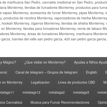
ta de marihuana San Pedro, cannabis medicinal en San Pedro, produ
ana Monterrey, tiendas de fumadores Monterrey, productos para fumar M
e vapeo Monterrey, accesorios de fumar Monterrey, pipas Monterrey, 
y, productos de nicotina Monterrey, vaporizadores de hierba Monterre
y, hookah Monterrey, cigarros Monterrey, tiendas de shisha Monterrey, 
 en Monterrey, tiendas para fumadores Monterrey, venta de tabaco Mo
adores Monterrey, áreas de fumadores Monterrey, marihuana Monterrey
garza, fuentes del valle san pedro garza, 420 san pedro garza garcia
ey Mágico?
¿Que visitar en Monterrey?
Ayudas a Niños-Ayuda
bora)
Canal de telegram – Grupos de telegram
English
E
 en Monterrey
Legalizacion
Linea de productos CBD
Ma
tatags11
metatags12
metatags2
metatags3
metat
ica Cannabica
Musica para Fumar Recomendaciones
Opinio