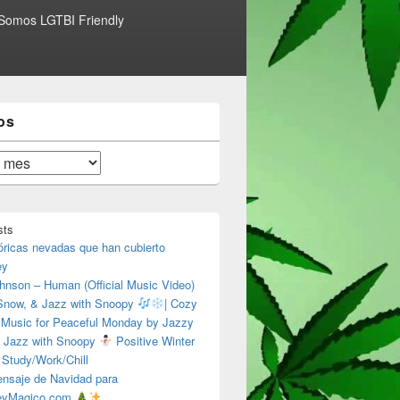
Somos LGTBI Friendly
os
sts
óricas nevadas que han cubierto
ey
hnson – Human (Official Music Video)
 Snow, & Jazz with Snoopy
| Cozy
 Music for Peaceful Monday by Jazzy
 Jazz with Snoopy
Positive Winter
 Study/Work/Chill
nsaje de Navidad para
eyMagico.com