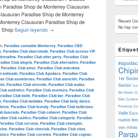
 Paradise Shop de Monterrey Clausuran
Clausuran Paradise Shop de Monterrey
Recent C
Monterrey Clausuran Paradise Shop de
No hay com
Clausuran Paradise Shop de Monterrey
e Shop
Seguir leyendo
→
do
Paradise cannabis Monterrey
,
Paradise CBD
Etique
y
,
Paradise Club abarrotado
,
Paradise Club acceso VIP
,
drenalina
,
Paradise Club after party
,
Paradise Club
adise Club alegría
,
Paradise Club alternativo
,
Paradise
#apodac
Chipi
,
Paradise Club amor
,
Paradise Club anécdota
,
ub animado
,
Paradise Club Apodaca
,
Paradise Club
1er Secto
ise Club asombroso
,
Paradise Club atención
,
Paradise
ión
,
Paradise Club atrevido
,
Paradise Club audaz
,
Sector
Cum
Club auténtico
,
Paradise Club aventura
,
Paradise Club
6to Sector
C
radise Club baile
,
Paradise Club bar
,
Paradise Club
Elite
Cumbres
o
,
Paradise Club bebidas
,
Paradise Club belly dance
,
letos
,
Paradise Club brandy
,
Paradise Club bullicioso
,
Provenza
Cu
ub buscado
,
Paradise Club cabaret
,
Paradise Club
Valle
Esco
dise Club caótico
,
Paradise Club categoría
,
Paradise
nuevo leo
Paradise Club cerveza
,
Paradise Club champán
,
mitras
Valle
cine
,
Paradise Club cineclub
,
Paradise Club citas
,
Parqu
ásico
,
Paradise Club cocteles
,
Paradise Club cognac
,