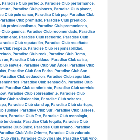
,
Paradise Club perfecto
,
Paradise Club performance
,
intura
,
Paradise Club pionero
,
Paradise Club placer
,
se Club pole dance
,
Paradise Club pop
,
Paradise Club
Paradise Club premiado
,
Paradise Club prestigio
,
lub profesionalismo
,
Paradise Club promociones
,
 Club química
,
Paradise Club recomendado
,
Paradise
ocimiento
,
Paradise Club recuerdo
,
Paradise Club
aradise Club reputación
,
Paradise Club reseñado
,
e Club respeto
,
Paradise Club responsabilidad
,
velado
,
Paradise Club rock
,
Paradise Club Roma
,
b ron
,
Paradise Club ruidoso
,
Paradise Club salsa
,
Club salvaje
,
Paradise Club San Ángel
,
Paradise Club
olás
,
Paradise Club San Pedro
,
Paradise Club San
,
Paradise Club seducción
,
Paradise Club seguridad
,
 seminarios
,
Paradise Club sensación
,
Paradise Club
ad
,
Paradise Club sentimiento
,
Paradise Club servicio
,
how
,
Paradise Club sobresaliente
,
Paradise Club
ise Club sofisticación
,
Paradise Club solteros
,
 spa
,
Paradise Club stand up
,
Paradise Club startups
,
ub sublime
,
Paradise Club Sur
,
Paradise Club talleres
,
atro
,
Paradise Club Tec
,
Paradise Club tecnología
,
ub tendencia
,
Paradise Club tequila
,
Paradise Club
aradise Club único
,
Paradise Club urbano
,
Paradise
Paradise Club Valle Oriente
,
Paradise Club valorado
,
 Club vibra
,
Paradise Club vibrante
,
Paradise Club vino
,