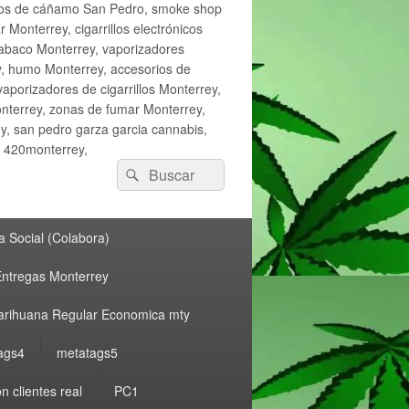
ctos de cáñamo San Pedro, smoke shop
onterrey, cigarrillos electrónicos
tabaco Monterrey, vaporizadores
y, humo Monterrey, accesorios de
vaporizadores de cigarrillos Monterrey,
nterrey, zonas de fumar Monterrey,
, san pedro garza garcia cannabis,
, 420monterrey,
Buscar
Buscar
por:
 Social (Colabora)
ntregas Monterrey
rihuana Regular Economica mty
ags4
metatags5
n clientes real
PC1