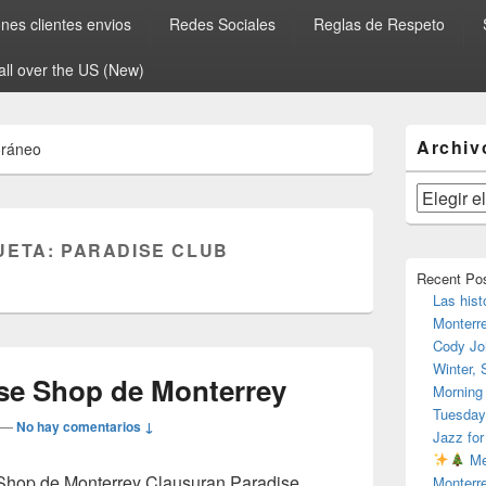
es clientes envios
Redes Sociales
Reglas de Respeto
all over the US (New)
El
Archiv
oráneo
área
de
widget
Archivos
barra
lateral
UETA:
PARADISE CLUB
primaria
Recent Po
Las hist
Monterr
Cody Jo
Winter,
se Shop de Monterrey
Morning
Tuesday
—
No hay comentarios ↓
Jazz for
Me
 Shop de Monterrey Clausuran Paradise
Monterr