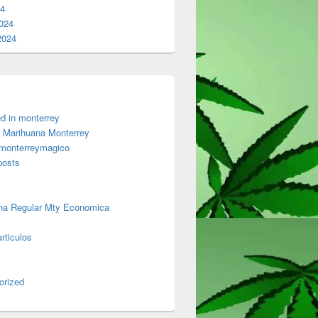
24
024
2024
d in monterrey
 Marihuana Monterrey
 monterreymagico
posts
na Regular Mty Economica
rticulos
orized