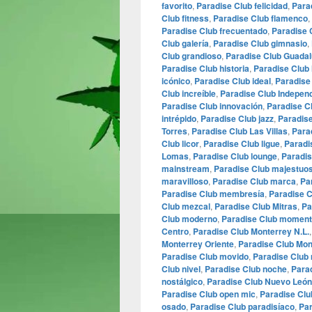
favorito
,
Paradise Club felicidad
,
Para
Club fitness
,
Paradise Club flamenco
,
Paradise Club frecuentado
,
Paradise 
Club galería
,
Paradise Club gimnasio
,
Club grandioso
,
Paradise Club Guada
Paradise Club historia
,
Paradise Club 
icónico
,
Paradise Club ideal
,
Paradise 
Club increíble
,
Paradise Club Indepen
Paradise Club innovación
,
Paradise C
intrépido
,
Paradise Club jazz
,
Paradis
Torres
,
Paradise Club Las Villas
,
Para
Club licor
,
Paradise Club ligue
,
Paradi
Lomas
,
Paradise Club lounge
,
Paradis
mainstream
,
Paradise Club majestuo
maravilloso
,
Paradise Club marca
,
Pa
Paradise Club membresía
,
Paradise C
Club mezcal
,
Paradise Club Mitras
,
Pa
Club moderno
,
Paradise Club momen
Centro
,
Paradise Club Monterrey N.L.
Monterrey Oriente
,
Paradise Club Mon
Paradise Club movido
,
Paradise Club 
Club nivel
,
Paradise Club noche
,
Para
nostálgico
,
Paradise Club Nuevo León
Paradise Club open mic
,
Paradise Club
osado
,
Paradise Club paradisíaco
,
Par