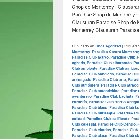
Shop de Monterrey Clausuran
Paradise Shop de Monterrey 
Clausuran Paradise Shop de 
Monterrey Clausuran Paradis
Publicado en
Uncategorized
|
Etiqueta
Monterrey
,
Paradise Centro Monterre
Paradise Club activo
,
Paradise Club a
agitado
,
Paradise Club alborotado
,
Par
Club ambiente
,
Paradise Club amigos
Paradise Club anhelado
,
Paradise Cl
arriesgado
,
Paradise Club arte
,
Parad
Club atmósfera
,
Paradise Club atracc
Paradise Club autenticidad
,
Paradise 
aventurero
,
Paradise Club bachata
,
Pa
barbería
,
Paradise Club Barrio Antigu
Paradise Club blues
,
Paradise Club bo
Paradise Club burlesque
,
Paradise Cl
calidad
,
Paradise Club calificado
,
Para
Club celestial
,
Paradise Club Centro
,
Paradise Club charlas
,
Paradise Club 
Paradise Club clase
,
Paradise Club cl