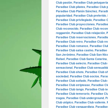
Club pasión
,
Paradise Club peluquería
Paradise Club pilates
,
Paradise Club p
Paradise Club Platón Sánchez
,
Paradi
popularidad
,
Paradise Club preferido
,
Paradise Club privilegiado
,
Paradise C
Paradise Club proyecciones
,
Paradise
Club reconocido
,
Paradise Club recon
reggaetón
,
Paradise Club relajación
,
P
Paradise Club reservaciones
,
Paradis
Paradise Club retro
,
Paradise Club re
Paradise Club romance
,
Paradise Clu
Paradise Club salsa casino
,
Paradise 
San Jerónimo
,
Paradise Club San Nic
Rafael
,
Paradise Club Santa Catarina
Paradise Club selecto
,
Paradise Club
sensacional
,
Paradise Club sensualid
Paradise Club shots
,
Paradise Club s
sociedad
,
Paradise Club socios
,
Parad
Paradise Club soñado
,
Paradise Club
Paradise Club striptease
,
Paradise Cl
Paradise Club tango
,
Paradise Club te
Paradise Club temerario
,
Paradise Cl
tragos
,
Paradise Club underground
,
P
Club utópico
,
Paradise Club valiente
,
Paradise Club vanguardista
,
Paradise