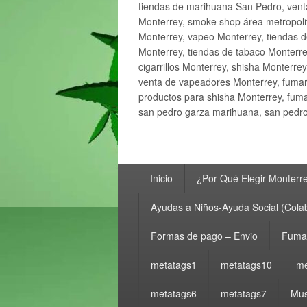
tiendas de marihuana San Pedro, ven
Monterrey, smoke shop área metropolit
Monterrey, vapeo Monterrey, tiendas d
Monterrey, tiendas de tabaco Monterre
cigarrillos Monterrey, shisha Monterre
venta de vapeadores Monterrey, fumar
productos para shisha Monterrey, fum
san pedro garza marihuana, san pedro 
Menú
Inicio
¿Por Qué Elegir Monterr
principal
Ayudas a Niños-Ayuda Social (Cola
Formas de pago – Envio
Fumar
metatags1
metatags10
me
metatags6
metatags7
Mus