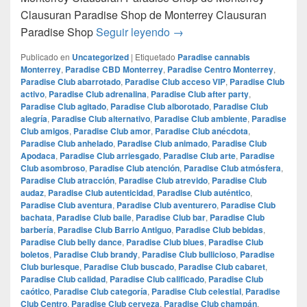
Clausuran Paradise Shop de Monterrey Clausuran
Clausuran Paradise Shop d
Paradise Shop
Seguir leyendo
→
Publicado en
Uncategorized
|
Etiquetado
Paradise cannabis
Monterrey
,
Paradise CBD Monterrey
,
Paradise Centro Monterrey
,
Paradise Club abarrotado
,
Paradise Club acceso VIP
,
Paradise Club
activo
,
Paradise Club adrenalina
,
Paradise Club after party
,
Paradise Club agitado
,
Paradise Club alborotado
,
Paradise Club
alegría
,
Paradise Club alternativo
,
Paradise Club ambiente
,
Paradise
Club amigos
,
Paradise Club amor
,
Paradise Club anécdota
,
Paradise Club anhelado
,
Paradise Club animado
,
Paradise Club
Apodaca
,
Paradise Club arriesgado
,
Paradise Club arte
,
Paradise
Club asombroso
,
Paradise Club atención
,
Paradise Club atmósfera
,
Paradise Club atracción
,
Paradise Club atrevido
,
Paradise Club
audaz
,
Paradise Club autenticidad
,
Paradise Club auténtico
,
Paradise Club aventura
,
Paradise Club aventurero
,
Paradise Club
bachata
,
Paradise Club baile
,
Paradise Club bar
,
Paradise Club
barbería
,
Paradise Club Barrio Antiguo
,
Paradise Club bebidas
,
Paradise Club belly dance
,
Paradise Club blues
,
Paradise Club
boletos
,
Paradise Club brandy
,
Paradise Club bullicioso
,
Paradise
Club burlesque
,
Paradise Club buscado
,
Paradise Club cabaret
,
Paradise Club calidad
,
Paradise Club calificado
,
Paradise Club
caótico
,
Paradise Club categoría
,
Paradise Club celestial
,
Paradise
Club Centro
,
Paradise Club cerveza
,
Paradise Club champán
,