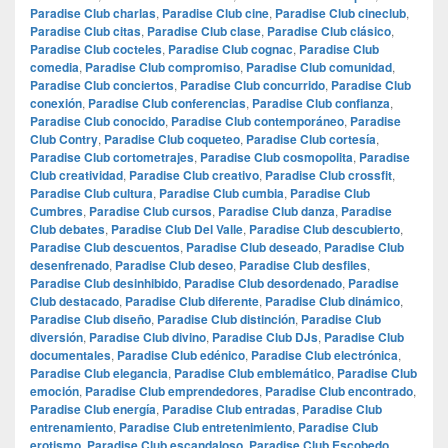
Paradise Club charlas
,
Paradise Club cine
,
Paradise Club cineclub
,
Paradise Club citas
,
Paradise Club clase
,
Paradise Club clásico
,
Paradise Club cocteles
,
Paradise Club cognac
,
Paradise Club
comedia
,
Paradise Club compromiso
,
Paradise Club comunidad
,
Paradise Club conciertos
,
Paradise Club concurrido
,
Paradise Club
conexión
,
Paradise Club conferencias
,
Paradise Club confianza
,
Paradise Club conocido
,
Paradise Club contemporáneo
,
Paradise
Club Contry
,
Paradise Club coqueteo
,
Paradise Club cortesía
,
Paradise Club cortometrajes
,
Paradise Club cosmopolita
,
Paradise
Club creatividad
,
Paradise Club creativo
,
Paradise Club crossfit
,
Paradise Club cultura
,
Paradise Club cumbia
,
Paradise Club
Cumbres
,
Paradise Club cursos
,
Paradise Club danza
,
Paradise
Club debates
,
Paradise Club Del Valle
,
Paradise Club descubierto
,
Paradise Club descuentos
,
Paradise Club deseado
,
Paradise Club
desenfrenado
,
Paradise Club deseo
,
Paradise Club desfiles
,
Paradise Club desinhibido
,
Paradise Club desordenado
,
Paradise
Club destacado
,
Paradise Club diferente
,
Paradise Club dinámico
,
Paradise Club diseño
,
Paradise Club distinción
,
Paradise Club
diversión
,
Paradise Club divino
,
Paradise Club DJs
,
Paradise Club
documentales
,
Paradise Club edénico
,
Paradise Club electrónica
,
Paradise Club elegancia
,
Paradise Club emblemático
,
Paradise Club
emoción
,
Paradise Club emprendedores
,
Paradise Club encontrado
,
Paradise Club energía
,
Paradise Club entradas
,
Paradise Club
entrenamiento
,
Paradise Club entretenimiento
,
Paradise Club
erotismo
,
Paradise Club escandaloso
,
Paradise Club Escobedo
,