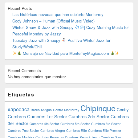
primaria
Recent Posts
Las históricas nevadas que han cubierto Monterrey
Cody Johnson – Human (Official Music Video)
Winter, Snow, & Jazz with Snoopy
| Cozy Morning Music for
Peaceful Monday by Jazzy
Tuesday Jazz with Snoopy
Positive Winter Jazz for
Study/Work/Chill
Mensaje de Navidad para MonterreyMagico.com
Recent Comments
No hay comentarios que mostrar.
Etiquetas
Chipinque
#apodaca
Contry
Barrio Antiguo
Centro Monterrey
Cumbres
Cumbres 1er Sector
Cumbres 2do Sector
Cumbres
3er Sector
Cumbres 4to Sector
Cumbres 5to Sector
Cumbres 6to Sector
Cumbres 7mo Sector
Cumbres Allegro
Cumbres Elite
Cumbres Elite Premier
Cumbres Madeira
Cumbres Provenza
Cumbres Renacimiento
Cumbres San