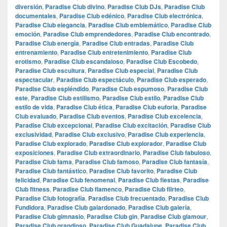
diversión
,
Paradise Club divino
,
Paradise Club DJs
,
Paradise Club
documentales
,
Paradise Club edénico
,
Paradise Club electrónica
,
Paradise Club elegancia
,
Paradise Club emblemático
,
Paradise Club
emoción
,
Paradise Club emprendedores
,
Paradise Club encontrado
,
Paradise Club energía
,
Paradise Club entradas
,
Paradise Club
entrenamiento
,
Paradise Club entretenimiento
,
Paradise Club
erotismo
,
Paradise Club escandaloso
,
Paradise Club Escobedo
,
Paradise Club escultura
,
Paradise Club especial
,
Paradise Club
espectacular
,
Paradise Club espectáculo
,
Paradise Club esperado
,
Paradise Club espléndido
,
Paradise Club espumoso
,
Paradise Club
este
,
Paradise Club estilismo
,
Paradise Club estilo
,
Paradise Club
estilo de vida
,
Paradise Club ética
,
Paradise Club euforia
,
Paradise
Club evaluado
,
Paradise Club eventos
,
Paradise Club excelencia
,
Paradise Club excepcional
,
Paradise Club excitación
,
Paradise Club
exclusividad
,
Paradise Club exclusivo
,
Paradise Club experiencia
,
Paradise Club explorado
,
Paradise Club explorador
,
Paradise Club
exposiciones
,
Paradise Club extraordinario
,
Paradise Club fabuloso
,
Paradise Club fama
,
Paradise Club famoso
,
Paradise Club fantasía
,
Paradise Club fantástico
,
Paradise Club favorito
,
Paradise Club
felicidad
,
Paradise Club fenomenal
,
Paradise Club fiestas
,
Paradise
Club fitness
,
Paradise Club flamenco
,
Paradise Club flirteo
,
Paradise Club fotografía
,
Paradise Club frecuentado
,
Paradise Club
Fundidora
,
Paradise Club galardonado
,
Paradise Club galería
,
Paradise Club gimnasio
,
Paradise Club gin
,
Paradise Club glamour
,
Paradise Club grandioso
,
Paradise Club Guadalupe
,
Paradise Club