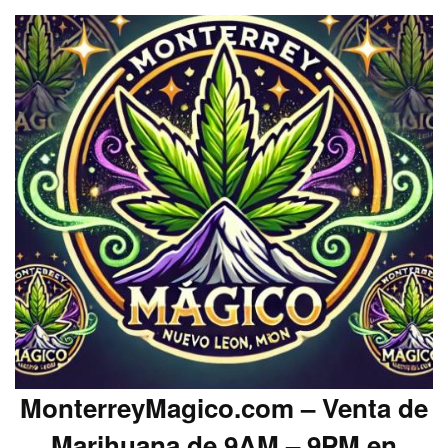
MonterreyMagico.com – Venta de
Marihuana de 9AM – 9PM en