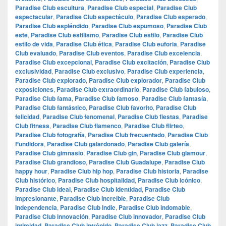
Paradise Club escultura
,
Paradise Club especial
,
Paradise Club
espectacular
,
Paradise Club espectáculo
,
Paradise Club esperado
,
Paradise Club espléndido
,
Paradise Club espumoso
,
Paradise Club
este
,
Paradise Club estilismo
,
Paradise Club estilo
,
Paradise Club
estilo de vida
,
Paradise Club ética
,
Paradise Club euforia
,
Paradise
Club evaluado
,
Paradise Club eventos
,
Paradise Club excelencia
,
Paradise Club excepcional
,
Paradise Club excitación
,
Paradise Club
exclusividad
,
Paradise Club exclusivo
,
Paradise Club experiencia
,
Paradise Club explorado
,
Paradise Club explorador
,
Paradise Club
exposiciones
,
Paradise Club extraordinario
,
Paradise Club fabuloso
,
Paradise Club fama
,
Paradise Club famoso
,
Paradise Club fantasía
,
Paradise Club fantástico
,
Paradise Club favorito
,
Paradise Club
felicidad
,
Paradise Club fenomenal
,
Paradise Club fiestas
,
Paradise
Club fitness
,
Paradise Club flamenco
,
Paradise Club flirteo
,
Paradise Club fotografía
,
Paradise Club frecuentado
,
Paradise Club
Fundidora
,
Paradise Club galardonado
,
Paradise Club galería
,
Paradise Club gimnasio
,
Paradise Club gin
,
Paradise Club glamour
,
Paradise Club grandioso
,
Paradise Club Guadalupe
,
Paradise Club
happy hour
,
Paradise Club hip hop
,
Paradise Club historia
,
Paradise
Club histórico
,
Paradise Club hospitalidad
,
Paradise Club icónico
,
Paradise Club ideal
,
Paradise Club identidad
,
Paradise Club
impresionante
,
Paradise Club increíble
,
Paradise Club
Independencia
,
Paradise Club indie
,
Paradise Club indomable
,
Paradise Club innovación
,
Paradise Club innovador
,
Paradise Club
intimidad
,
Paradise Club intrépido
,
Paradise Club jazz
,
Paradise Club