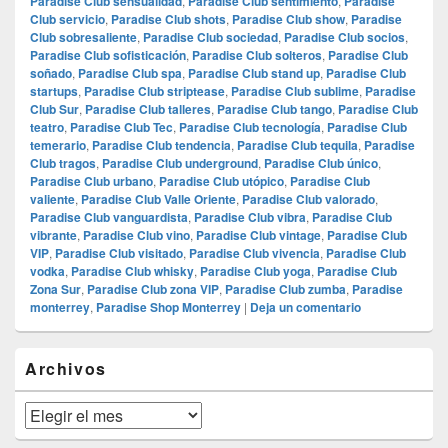
Paradise Club sensualidad
,
Paradise Club sentimiento
,
Paradise
Club servicio
,
Paradise Club shots
,
Paradise Club show
,
Paradise
Club sobresaliente
,
Paradise Club sociedad
,
Paradise Club socios
,
Paradise Club sofisticación
,
Paradise Club solteros
,
Paradise Club
soñado
,
Paradise Club spa
,
Paradise Club stand up
,
Paradise Club
startups
,
Paradise Club striptease
,
Paradise Club sublime
,
Paradise
Club Sur
,
Paradise Club talleres
,
Paradise Club tango
,
Paradise Club
teatro
,
Paradise Club Tec
,
Paradise Club tecnología
,
Paradise Club
temerario
,
Paradise Club tendencia
,
Paradise Club tequila
,
Paradise
Club tragos
,
Paradise Club underground
,
Paradise Club único
,
Paradise Club urbano
,
Paradise Club utópico
,
Paradise Club
valiente
,
Paradise Club Valle Oriente
,
Paradise Club valorado
,
Paradise Club vanguardista
,
Paradise Club vibra
,
Paradise Club
vibrante
,
Paradise Club vino
,
Paradise Club vintage
,
Paradise Club
VIP
,
Paradise Club visitado
,
Paradise Club vivencia
,
Paradise Club
vodka
,
Paradise Club whisky
,
Paradise Club yoga
,
Paradise Club
Zona Sur
,
Paradise Club zona VIP
,
Paradise Club zumba
,
Paradise
monterrey
,
Paradise Shop Monterrey
|
Deja un comentario
El
Archivos
área
de
widget
Archivos
barra
lateral