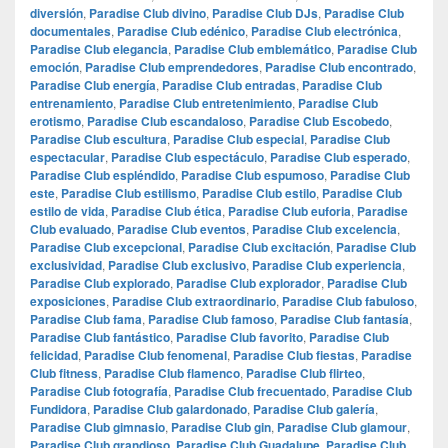
diversión
,
Paradise Club divino
,
Paradise Club DJs
,
Paradise Club
documentales
,
Paradise Club edénico
,
Paradise Club electrónica
,
Paradise Club elegancia
,
Paradise Club emblemático
,
Paradise Club
emoción
,
Paradise Club emprendedores
,
Paradise Club encontrado
,
Paradise Club energía
,
Paradise Club entradas
,
Paradise Club
entrenamiento
,
Paradise Club entretenimiento
,
Paradise Club
erotismo
,
Paradise Club escandaloso
,
Paradise Club Escobedo
,
Paradise Club escultura
,
Paradise Club especial
,
Paradise Club
espectacular
,
Paradise Club espectáculo
,
Paradise Club esperado
,
Paradise Club espléndido
,
Paradise Club espumoso
,
Paradise Club
este
,
Paradise Club estilismo
,
Paradise Club estilo
,
Paradise Club
estilo de vida
,
Paradise Club ética
,
Paradise Club euforia
,
Paradise
Club evaluado
,
Paradise Club eventos
,
Paradise Club excelencia
,
Paradise Club excepcional
,
Paradise Club excitación
,
Paradise Club
exclusividad
,
Paradise Club exclusivo
,
Paradise Club experiencia
,
Paradise Club explorado
,
Paradise Club explorador
,
Paradise Club
exposiciones
,
Paradise Club extraordinario
,
Paradise Club fabuloso
,
Paradise Club fama
,
Paradise Club famoso
,
Paradise Club fantasía
,
Paradise Club fantástico
,
Paradise Club favorito
,
Paradise Club
felicidad
,
Paradise Club fenomenal
,
Paradise Club fiestas
,
Paradise
Club fitness
,
Paradise Club flamenco
,
Paradise Club flirteo
,
Paradise Club fotografía
,
Paradise Club frecuentado
,
Paradise Club
Fundidora
,
Paradise Club galardonado
,
Paradise Club galería
,
Paradise Club gimnasio
,
Paradise Club gin
,
Paradise Club glamour
,
Paradise Club grandioso
,
Paradise Club Guadalupe
,
Paradise Club