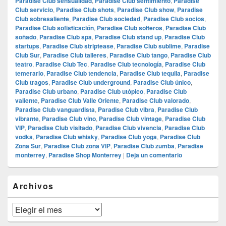
Paradise Club sensualidad
,
Paradise Club sentimiento
,
Paradise
Club servicio
,
Paradise Club shots
,
Paradise Club show
,
Paradise
Club sobresaliente
,
Paradise Club sociedad
,
Paradise Club socios
,
Paradise Club sofisticación
,
Paradise Club solteros
,
Paradise Club
soñado
,
Paradise Club spa
,
Paradise Club stand up
,
Paradise Club
startups
,
Paradise Club striptease
,
Paradise Club sublime
,
Paradise
Club Sur
,
Paradise Club talleres
,
Paradise Club tango
,
Paradise Club
teatro
,
Paradise Club Tec
,
Paradise Club tecnología
,
Paradise Club
temerario
,
Paradise Club tendencia
,
Paradise Club tequila
,
Paradise
Club tragos
,
Paradise Club underground
,
Paradise Club único
,
Paradise Club urbano
,
Paradise Club utópico
,
Paradise Club
valiente
,
Paradise Club Valle Oriente
,
Paradise Club valorado
,
Paradise Club vanguardista
,
Paradise Club vibra
,
Paradise Club
vibrante
,
Paradise Club vino
,
Paradise Club vintage
,
Paradise Club
VIP
,
Paradise Club visitado
,
Paradise Club vivencia
,
Paradise Club
vodka
,
Paradise Club whisky
,
Paradise Club yoga
,
Paradise Club
Zona Sur
,
Paradise Club zona VIP
,
Paradise Club zumba
,
Paradise
monterrey
,
Paradise Shop Monterrey
|
Deja un comentario
El
Archivos
área
de
widget
Archivos
barra
lateral