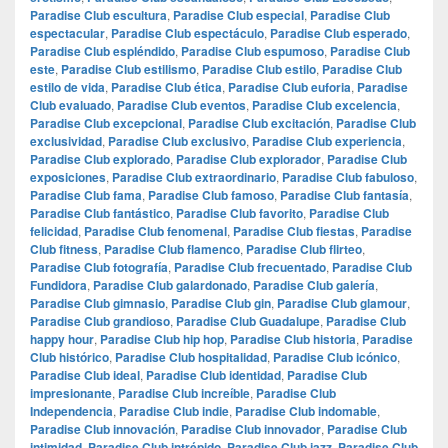
Paradise Club escultura
,
Paradise Club especial
,
Paradise Club
espectacular
,
Paradise Club espectáculo
,
Paradise Club esperado
,
Paradise Club espléndido
,
Paradise Club espumoso
,
Paradise Club
este
,
Paradise Club estilismo
,
Paradise Club estilo
,
Paradise Club
estilo de vida
,
Paradise Club ética
,
Paradise Club euforia
,
Paradise
Club evaluado
,
Paradise Club eventos
,
Paradise Club excelencia
,
Paradise Club excepcional
,
Paradise Club excitación
,
Paradise Club
exclusividad
,
Paradise Club exclusivo
,
Paradise Club experiencia
,
Paradise Club explorado
,
Paradise Club explorador
,
Paradise Club
exposiciones
,
Paradise Club extraordinario
,
Paradise Club fabuloso
,
Paradise Club fama
,
Paradise Club famoso
,
Paradise Club fantasía
,
Paradise Club fantástico
,
Paradise Club favorito
,
Paradise Club
felicidad
,
Paradise Club fenomenal
,
Paradise Club fiestas
,
Paradise
Club fitness
,
Paradise Club flamenco
,
Paradise Club flirteo
,
Paradise Club fotografía
,
Paradise Club frecuentado
,
Paradise Club
Fundidora
,
Paradise Club galardonado
,
Paradise Club galería
,
Paradise Club gimnasio
,
Paradise Club gin
,
Paradise Club glamour
,
Paradise Club grandioso
,
Paradise Club Guadalupe
,
Paradise Club
happy hour
,
Paradise Club hip hop
,
Paradise Club historia
,
Paradise
Club histórico
,
Paradise Club hospitalidad
,
Paradise Club icónico
,
Paradise Club ideal
,
Paradise Club identidad
,
Paradise Club
impresionante
,
Paradise Club increíble
,
Paradise Club
Independencia
,
Paradise Club indie
,
Paradise Club indomable
,
Paradise Club innovación
,
Paradise Club innovador
,
Paradise Club
intimidad
,
Paradise Club intrépido
,
Paradise Club jazz
,
Paradise Club