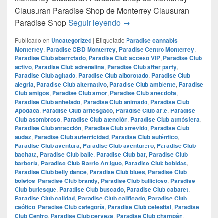
Clausuran Paradise Shop de Monterrey Clausuran
Clausuran Paradise Shop d
Paradise Shop
Seguir leyendo
→
Publicado en
Uncategorized
|
Etiquetado
Paradise cannabis
Monterrey
,
Paradise CBD Monterrey
,
Paradise Centro Monterrey
,
Paradise Club abarrotado
,
Paradise Club acceso VIP
,
Paradise Club
activo
,
Paradise Club adrenalina
,
Paradise Club after party
,
Paradise Club agitado
,
Paradise Club alborotado
,
Paradise Club
alegría
,
Paradise Club alternativo
,
Paradise Club ambiente
,
Paradise
Club amigos
,
Paradise Club amor
,
Paradise Club anécdota
,
Paradise Club anhelado
,
Paradise Club animado
,
Paradise Club
Apodaca
,
Paradise Club arriesgado
,
Paradise Club arte
,
Paradise
Club asombroso
,
Paradise Club atención
,
Paradise Club atmósfera
,
Paradise Club atracción
,
Paradise Club atrevido
,
Paradise Club
audaz
,
Paradise Club autenticidad
,
Paradise Club auténtico
,
Paradise Club aventura
,
Paradise Club aventurero
,
Paradise Club
bachata
,
Paradise Club baile
,
Paradise Club bar
,
Paradise Club
barbería
,
Paradise Club Barrio Antiguo
,
Paradise Club bebidas
,
Paradise Club belly dance
,
Paradise Club blues
,
Paradise Club
boletos
,
Paradise Club brandy
,
Paradise Club bullicioso
,
Paradise
Club burlesque
,
Paradise Club buscado
,
Paradise Club cabaret
,
Paradise Club calidad
,
Paradise Club calificado
,
Paradise Club
caótico
,
Paradise Club categoría
,
Paradise Club celestial
,
Paradise
Club Centro
,
Paradise Club cerveza
,
Paradise Club champán
,