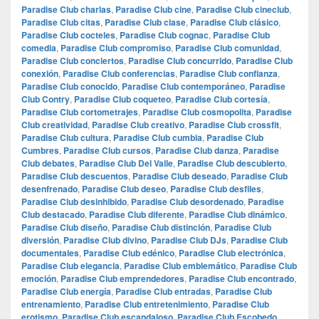
Paradise Club charlas
,
Paradise Club cine
,
Paradise Club cineclub
,
Paradise Club citas
,
Paradise Club clase
,
Paradise Club clásico
,
Paradise Club cocteles
,
Paradise Club cognac
,
Paradise Club
comedia
,
Paradise Club compromiso
,
Paradise Club comunidad
,
Paradise Club conciertos
,
Paradise Club concurrido
,
Paradise Club
conexión
,
Paradise Club conferencias
,
Paradise Club confianza
,
Paradise Club conocido
,
Paradise Club contemporáneo
,
Paradise
Club Contry
,
Paradise Club coqueteo
,
Paradise Club cortesía
,
Paradise Club cortometrajes
,
Paradise Club cosmopolita
,
Paradise
Club creatividad
,
Paradise Club creativo
,
Paradise Club crossfit
,
Paradise Club cultura
,
Paradise Club cumbia
,
Paradise Club
Cumbres
,
Paradise Club cursos
,
Paradise Club danza
,
Paradise
Club debates
,
Paradise Club Del Valle
,
Paradise Club descubierto
,
Paradise Club descuentos
,
Paradise Club deseado
,
Paradise Club
desenfrenado
,
Paradise Club deseo
,
Paradise Club desfiles
,
Paradise Club desinhibido
,
Paradise Club desordenado
,
Paradise
Club destacado
,
Paradise Club diferente
,
Paradise Club dinámico
,
Paradise Club diseño
,
Paradise Club distinción
,
Paradise Club
diversión
,
Paradise Club divino
,
Paradise Club DJs
,
Paradise Club
documentales
,
Paradise Club edénico
,
Paradise Club electrónica
,
Paradise Club elegancia
,
Paradise Club emblemático
,
Paradise Club
emoción
,
Paradise Club emprendedores
,
Paradise Club encontrado
,
Paradise Club energía
,
Paradise Club entradas
,
Paradise Club
entrenamiento
,
Paradise Club entretenimiento
,
Paradise Club
erotismo
,
Paradise Club escandaloso
,
Paradise Club Escobedo
,