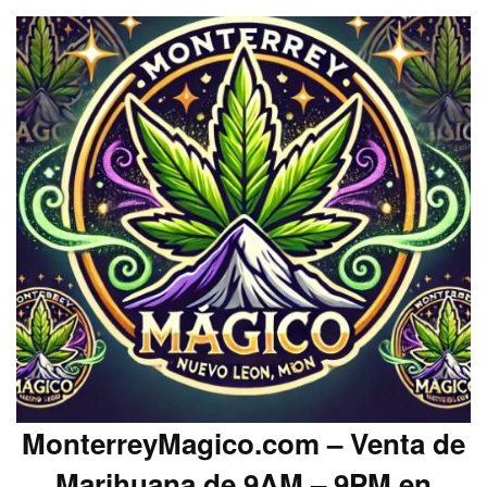
MonterreyMagico.com – Venta de
Marihuana de 9AM – 9PM en