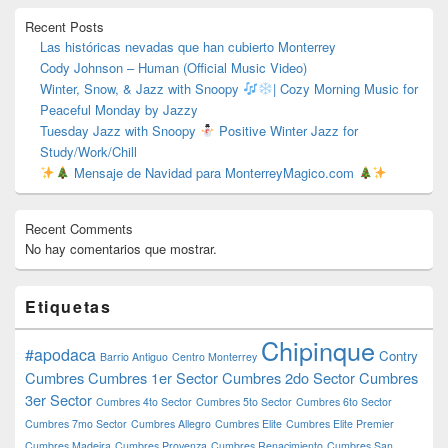
primaria
Recent Posts
Las históricas nevadas que han cubierto Monterrey
Cody Johnson – Human (Official Music Video)
Winter, Snow, & Jazz with Snoopy
| Cozy Morning Music for
Peaceful Monday by Jazzy
Tuesday Jazz with Snoopy
Positive Winter Jazz for
Study/Work/Chill
Mensaje de Navidad para MonterreyMagico.com
Recent Comments
No hay comentarios que mostrar.
Etiquetas
Chipinque
#apodaca
Contry
Barrio Antiguo
Centro Monterrey
Cumbres
Cumbres 1er Sector
Cumbres 2do Sector
Cumbres
3er Sector
Cumbres 4to Sector
Cumbres 5to Sector
Cumbres 6to Sector
Cumbres 7mo Sector
Cumbres Allegro
Cumbres Elite
Cumbres Elite Premier
Cumbres Madeira
Cumbres Provenza
Cumbres Renacimiento
Cumbres San