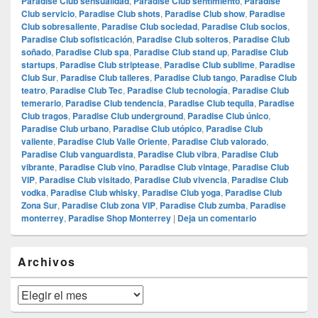
Paradise Club sensualidad
,
Paradise Club sentimiento
,
Paradise
Club servicio
,
Paradise Club shots
,
Paradise Club show
,
Paradise
Club sobresaliente
,
Paradise Club sociedad
,
Paradise Club socios
,
Paradise Club sofisticación
,
Paradise Club solteros
,
Paradise Club
soñado
,
Paradise Club spa
,
Paradise Club stand up
,
Paradise Club
startups
,
Paradise Club striptease
,
Paradise Club sublime
,
Paradise
Club Sur
,
Paradise Club talleres
,
Paradise Club tango
,
Paradise Club
teatro
,
Paradise Club Tec
,
Paradise Club tecnología
,
Paradise Club
temerario
,
Paradise Club tendencia
,
Paradise Club tequila
,
Paradise
Club tragos
,
Paradise Club underground
,
Paradise Club único
,
Paradise Club urbano
,
Paradise Club utópico
,
Paradise Club
valiente
,
Paradise Club Valle Oriente
,
Paradise Club valorado
,
Paradise Club vanguardista
,
Paradise Club vibra
,
Paradise Club
vibrante
,
Paradise Club vino
,
Paradise Club vintage
,
Paradise Club
VIP
,
Paradise Club visitado
,
Paradise Club vivencia
,
Paradise Club
vodka
,
Paradise Club whisky
,
Paradise Club yoga
,
Paradise Club
Zona Sur
,
Paradise Club zona VIP
,
Paradise Club zumba
,
Paradise
monterrey
,
Paradise Shop Monterrey
|
Deja un comentario
El
Archivos
área
de
widget
Archivos
barra
lateral