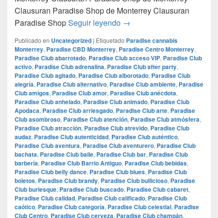
Clausuran Paradise Shop de Monterrey Clausuran
Clausuran Paradise Shop d
Paradise Shop
Seguir leyendo
→
Publicado en
Uncategorized
|
Etiquetado
Paradise cannabis
Monterrey
,
Paradise CBD Monterrey
,
Paradise Centro Monterrey
,
Paradise Club abarrotado
,
Paradise Club acceso VIP
,
Paradise Club
activo
,
Paradise Club adrenalina
,
Paradise Club after party
,
Paradise Club agitado
,
Paradise Club alborotado
,
Paradise Club
alegría
,
Paradise Club alternativo
,
Paradise Club ambiente
,
Paradise
Club amigos
,
Paradise Club amor
,
Paradise Club anécdota
,
Paradise Club anhelado
,
Paradise Club animado
,
Paradise Club
Apodaca
,
Paradise Club arriesgado
,
Paradise Club arte
,
Paradise
Club asombroso
,
Paradise Club atención
,
Paradise Club atmósfera
,
Paradise Club atracción
,
Paradise Club atrevido
,
Paradise Club
audaz
,
Paradise Club autenticidad
,
Paradise Club auténtico
,
Paradise Club aventura
,
Paradise Club aventurero
,
Paradise Club
bachata
,
Paradise Club baile
,
Paradise Club bar
,
Paradise Club
barbería
,
Paradise Club Barrio Antiguo
,
Paradise Club bebidas
,
Paradise Club belly dance
,
Paradise Club blues
,
Paradise Club
boletos
,
Paradise Club brandy
,
Paradise Club bullicioso
,
Paradise
Club burlesque
,
Paradise Club buscado
,
Paradise Club cabaret
,
Paradise Club calidad
,
Paradise Club calificado
,
Paradise Club
caótico
,
Paradise Club categoría
,
Paradise Club celestial
,
Paradise
Club Centro
,
Paradise Club cerveza
,
Paradise Club champán
,