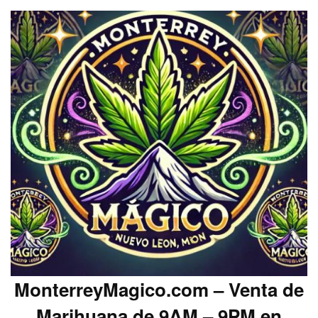
MonterreyMagico.com – Venta de
Marihuana de 9AM – 9PM en