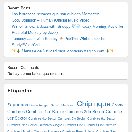
primaria
Recent Posts
Las históricas nevadas que han cubierto Monterrey
Cody Johnson – Human (Official Music Video)
Winter, Snow, & Jazz with Snoopy
| Cozy Morning Music for
Peaceful Monday by Jazzy
Tuesday Jazz with Snoopy
Positive Winter Jazz for
Study/Work/Chill
Mensaje de Navidad para MonterreyMagico.com
Recent Comments
No hay comentarios que mostrar.
Etiquetas
Chipinque
#apodaca
Contry
Barrio Antiguo
Centro Monterrey
Cumbres
Cumbres 1er Sector
Cumbres 2do Sector
Cumbres
3er Sector
Cumbres 4to Sector
Cumbres 5to Sector
Cumbres 6to Sector
Cumbres 7mo Sector
Cumbres Allegro
Cumbres Elite
Cumbres Elite Premier
Cumbres Madeira
Cumbres Provenza
Cumbres Renacimiento
Cumbres San