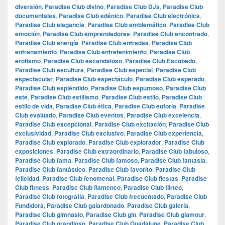
diversión
,
Paradise Club divino
,
Paradise Club DJs
,
Paradise Club
documentales
,
Paradise Club edénico
,
Paradise Club electrónica
,
Paradise Club elegancia
,
Paradise Club emblemático
,
Paradise Club
emoción
,
Paradise Club emprendedores
,
Paradise Club encontrado
,
Paradise Club energía
,
Paradise Club entradas
,
Paradise Club
entrenamiento
,
Paradise Club entretenimiento
,
Paradise Club
erotismo
,
Paradise Club escandaloso
,
Paradise Club Escobedo
,
Paradise Club escultura
,
Paradise Club especial
,
Paradise Club
espectacular
,
Paradise Club espectáculo
,
Paradise Club esperado
,
Paradise Club espléndido
,
Paradise Club espumoso
,
Paradise Club
este
,
Paradise Club estilismo
,
Paradise Club estilo
,
Paradise Club
estilo de vida
,
Paradise Club ética
,
Paradise Club euforia
,
Paradise
Club evaluado
,
Paradise Club eventos
,
Paradise Club excelencia
,
Paradise Club excepcional
,
Paradise Club excitación
,
Paradise Club
exclusividad
,
Paradise Club exclusivo
,
Paradise Club experiencia
,
Paradise Club explorado
,
Paradise Club explorador
,
Paradise Club
exposiciones
,
Paradise Club extraordinario
,
Paradise Club fabuloso
,
Paradise Club fama
,
Paradise Club famoso
,
Paradise Club fantasía
,
Paradise Club fantástico
,
Paradise Club favorito
,
Paradise Club
felicidad
,
Paradise Club fenomenal
,
Paradise Club fiestas
,
Paradise
Club fitness
,
Paradise Club flamenco
,
Paradise Club flirteo
,
Paradise Club fotografía
,
Paradise Club frecuentado
,
Paradise Club
Fundidora
,
Paradise Club galardonado
,
Paradise Club galería
,
Paradise Club gimnasio
,
Paradise Club gin
,
Paradise Club glamour
,
Paradise Club grandioso
,
Paradise Club Guadalupe
,
Paradise Club