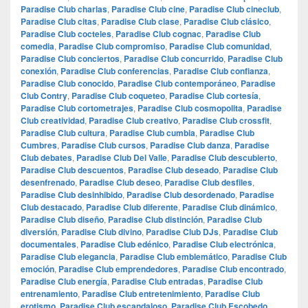
Paradise Club charlas
,
Paradise Club cine
,
Paradise Club cineclub
,
Paradise Club citas
,
Paradise Club clase
,
Paradise Club clásico
,
Paradise Club cocteles
,
Paradise Club cognac
,
Paradise Club
comedia
,
Paradise Club compromiso
,
Paradise Club comunidad
,
Paradise Club conciertos
,
Paradise Club concurrido
,
Paradise Club
conexión
,
Paradise Club conferencias
,
Paradise Club confianza
,
Paradise Club conocido
,
Paradise Club contemporáneo
,
Paradise
Club Contry
,
Paradise Club coqueteo
,
Paradise Club cortesía
,
Paradise Club cortometrajes
,
Paradise Club cosmopolita
,
Paradise
Club creatividad
,
Paradise Club creativo
,
Paradise Club crossfit
,
Paradise Club cultura
,
Paradise Club cumbia
,
Paradise Club
Cumbres
,
Paradise Club cursos
,
Paradise Club danza
,
Paradise
Club debates
,
Paradise Club Del Valle
,
Paradise Club descubierto
,
Paradise Club descuentos
,
Paradise Club deseado
,
Paradise Club
desenfrenado
,
Paradise Club deseo
,
Paradise Club desfiles
,
Paradise Club desinhibido
,
Paradise Club desordenado
,
Paradise
Club destacado
,
Paradise Club diferente
,
Paradise Club dinámico
,
Paradise Club diseño
,
Paradise Club distinción
,
Paradise Club
diversión
,
Paradise Club divino
,
Paradise Club DJs
,
Paradise Club
documentales
,
Paradise Club edénico
,
Paradise Club electrónica
,
Paradise Club elegancia
,
Paradise Club emblemático
,
Paradise Club
emoción
,
Paradise Club emprendedores
,
Paradise Club encontrado
,
Paradise Club energía
,
Paradise Club entradas
,
Paradise Club
entrenamiento
,
Paradise Club entretenimiento
,
Paradise Club
erotismo
,
Paradise Club escandaloso
,
Paradise Club Escobedo
,