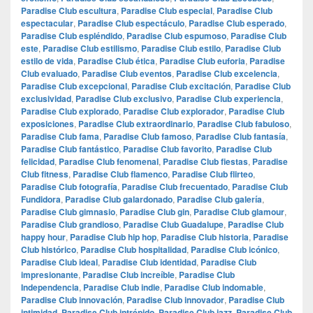
Paradise Club escultura
,
Paradise Club especial
,
Paradise Club
espectacular
,
Paradise Club espectáculo
,
Paradise Club esperado
,
Paradise Club espléndido
,
Paradise Club espumoso
,
Paradise Club
este
,
Paradise Club estilismo
,
Paradise Club estilo
,
Paradise Club
estilo de vida
,
Paradise Club ética
,
Paradise Club euforia
,
Paradise
Club evaluado
,
Paradise Club eventos
,
Paradise Club excelencia
,
Paradise Club excepcional
,
Paradise Club excitación
,
Paradise Club
exclusividad
,
Paradise Club exclusivo
,
Paradise Club experiencia
,
Paradise Club explorado
,
Paradise Club explorador
,
Paradise Club
exposiciones
,
Paradise Club extraordinario
,
Paradise Club fabuloso
,
Paradise Club fama
,
Paradise Club famoso
,
Paradise Club fantasía
,
Paradise Club fantástico
,
Paradise Club favorito
,
Paradise Club
felicidad
,
Paradise Club fenomenal
,
Paradise Club fiestas
,
Paradise
Club fitness
,
Paradise Club flamenco
,
Paradise Club flirteo
,
Paradise Club fotografía
,
Paradise Club frecuentado
,
Paradise Club
Fundidora
,
Paradise Club galardonado
,
Paradise Club galería
,
Paradise Club gimnasio
,
Paradise Club gin
,
Paradise Club glamour
,
Paradise Club grandioso
,
Paradise Club Guadalupe
,
Paradise Club
happy hour
,
Paradise Club hip hop
,
Paradise Club historia
,
Paradise
Club histórico
,
Paradise Club hospitalidad
,
Paradise Club icónico
,
Paradise Club ideal
,
Paradise Club identidad
,
Paradise Club
impresionante
,
Paradise Club increíble
,
Paradise Club
Independencia
,
Paradise Club indie
,
Paradise Club indomable
,
Paradise Club innovación
,
Paradise Club innovador
,
Paradise Club
intimidad
,
Paradise Club intrépido
,
Paradise Club jazz
,
Paradise Club