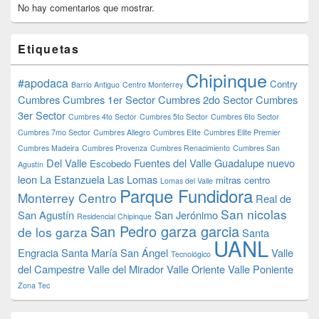
No hay comentarios que mostrar.
Etiquetas
Chipinque
#apodaca
Contry
Barrio Antiguo
Centro Monterrey
Cumbres
Cumbres 1er Sector
Cumbres 2do Sector
Cumbres
3er Sector
Cumbres 4to Sector
Cumbres 5to Sector
Cumbres 6to Sector
Cumbres 7mo Sector
Cumbres Allegro
Cumbres Elite
Cumbres Elite Premier
Cumbres Madeira
Cumbres Provenza
Cumbres Renacimiento
Cumbres San
Del Valle
Fuentes del Valle
Guadalupe nuevo
Escobedo
Agustín
leon
La Estanzuela
Las Lomas
mitras centro
Lomas del Valle
Parque Fundidora
Monterrey Centro
Real de
San nicolas
San Agustín
San Jerónimo
Residencial Chipinque
San Pedro garza garcia
de los garza
Santa
UANL
Engracia
Santa María
San Ángel
Valle
Tecnológico
del Campestre
Valle del Mirador
Valle Oriente
Valle Poniente
Zona Tec