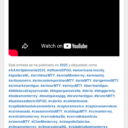
Esta entrada se ha publicado en
2025
y etiquetado como
#AAAtriiplemania2025
,
#affluentSPGG
,
#americana.mxcity
,
#apodacaNL
,
#architourMTY
,
#arenaMonterrey
,
#arenamty
,
#artbusmetro
,
#artecontemporáneoMTY
,
#arteMTY
,
#artgenresMTY
,
#artmarketantiguo
,
#arttourMTY
,
#atreyuMTY
,
#barrioantiguo
,
#bibliotecafrayservando
,
#bioparqueestrella
,
#birria
,
#bloggermty
,
#bodasmonterrey
,
#boutiquesspgg
,
#brunchantiguo
,
#brunchMTY
,
#businessdistrictSPGG
,
#cabrito
,
#cafebelmonte
,
#capilladelosdulcesnombres
,
#capturamexico
,
#capturanuevoleon
,
#carneasada
,
#casamorelosMTY
,
#catálagoMTY
,
#ccmonterrey
,
#centralmonterrey
,
#cerrodelasilla
,
#cerrodelasmitras
,
#cinemaMTY
,
#CineMonterrey
,
#cinepolisGalerías
,
#climamonterrey
,
#climaregionalNL
,
#clubdefutbolmonterrey
,