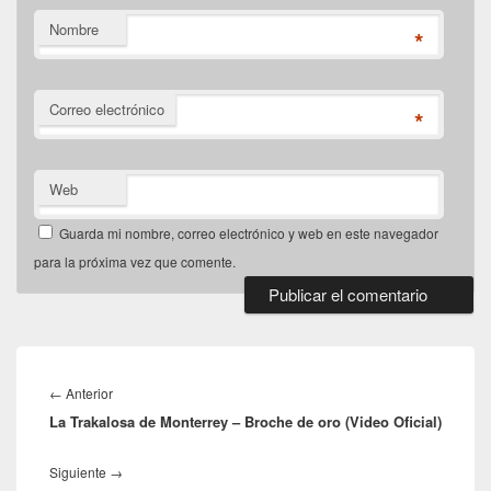
Nombre
*
Correo electrónico
*
Web
Guarda mi nombre, correo electrónico y web en este navegador
para la próxima vez que comente.
Navegación
de
Entrada
←
Anterior
entradas
La Trakalosa de Monterrey – Broche de oro (Video Oficial)
anterior:
Entrada
Siguiente
→