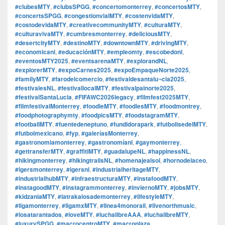
#clubesMTY
,
#clubsSPGG
,
#concertomonterrey
,
#concertosMTY
,
#concertsSPGG
,
#congestionvialMTY
,
#costenvidaMTY
,
#costodevidaMTY
,
#creativecommunityMTY
,
#culturaMTY
,
#culturavivaMTY
,
#cumbresmonterrey
,
#deliciousMTY
,
#desertcityMTY
,
#destinoMTY
,
#downtownMTY
,
#drivingMTY
,
#economicanl
,
#educaciónMTY
,
#empleomty
,
#escobedonl
,
#eventosMTY2025
,
#eventsarenaMTY
,
#explorandNL
,
#explorerMTY
,
#expoCarnes2025
,
#expoEmpaqueNorte2025
,
#familyMTY
,
#farodelcomercio
,
#festivaldesantalu¬cia2025
,
#festivalesNL
,
#festivallocalMTY
,
#festivalpalnorte2025
,
#festivalSantaLucia
,
#FIFAWC2026legacy
,
#filmfest2025MTY
,
#filmfestivalMonterrey
,
#foodieMTY
,
#foodiesMTY
,
#foodmontrey
,
#foodphotographymty
,
#foodpicsMTY
,
#foodstagramMTY
,
#footballMTY
,
#fuentedeneptuno
,
#fundidorapark
,
#futbolisedelMTY
,
#futbolmexicano
,
#fyp
,
#galeríasMonterrey
,
#gastronomiamonterrey
,
#gastronomíanl
,
#gaymonterrey
,
#gettransferMTY
,
#graffitiMTY
,
#guadalupeNL
,
#happinessNL
,
#hikingmonterrey
,
#hikingtrailsNL
,
#homenajealsol
,
#hornodelaceo
,
#igersmonterrey
,
#igersnl
,
#industrialheritageMTY
,
#industrialhubMTY
,
#infraestructuraMTY
,
#instafoodMTY
,
#instagoodMTY
,
#instagrammonterrey
,
#inviernoMTY
,
#jobsMTY
,
#kidzaniaMTY
,
#latrakalosademonterrey
,
#lifestyleMTY
,
#ligamonterrey
,
#ligamxMTY
,
#linea4monorail
,
#livenorthmusic
,
#losatarantados
,
#loveMTY
,
#luchalibreAAA
,
#luchalibreMTY
,
#luxurySPGG
,
#macrocentroMTY
,
#macroplaza
,