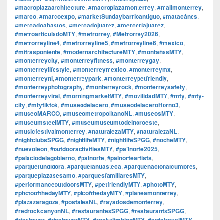
#macroplazaarchitecture
,
#macroplazamonterrey
,
#mallmonterrey
,
#marco
,
#marcoexpo
,
#marketSundaybarrioantiguo
,
#matacánes
,
#mercadoabastos
,
#mercadojuarez
,
#merceríajuarez
,
#metroarticuladoMTY
,
#metrorrey
,
#Metrorrey2026
,
#metrorreyline4
,
#metrorreyline5
,
#metrorreyline6
,
#mexico
,
#mitrasponiente
,
#modernarchitectureMTY
,
#montañasMTY
,
#monterreycity
,
#monterreyfitness
,
#monterreygay
,
#monterreylifestyle
,
#monterreymexico
,
#monterreymx
,
#monterreynl
,
#monterreypark
,
#monterreypetfriendly
,
#monterreyphotography
,
#monterreyrock
,
#monterreysafety
,
#monterreyviral
,
#morningmarketMTY
,
#movilidadMTY
,
#mty
,
#mty-
city
,
#mtytiktok
,
#museodelacero
,
#museodelaceroHorno3
,
#museoMARCO
,
#museometropolitanoNL
,
#museosMTY
,
#museumsteelMTY
,
#museumuseumtodelnoroeste
,
#musicfestivalmonterrey
,
#naturalezaMTY
,
#naturalezaNL
,
#nightclubsSPGG
,
#nightlifeMTY
,
#nightlifeSPGG
,
#nocheMTY
,
#nuevoleon
,
#outdooractivitiesMTY
,
#pa’lnorte2025
,
#palaciodelagobierno
,
#palnorte
,
#palnorteartists
,
#parquefundidora
,
#parquelahuasteca
,
#parquenacionalcumbres
,
#parqueplazasesamo
,
#parquesfamiliaresMTY
,
#performanceoutdoorsMTY
,
#petfriendlyMTY
,
#photoMTY
,
#photoofthedayMTY
,
#picofthedayMTY
,
#planeamonterrey
,
#plazazaragoza
,
#postalesNL
,
#rayadosdemonterrey
,
#redrockcanyonNL
,
#restaurantesSPGG
,
#restaurantsSPGG
,
#risetower
,
#risetowerMTY
,
#rockclimbingMTY
,
#safetravelMTY
,