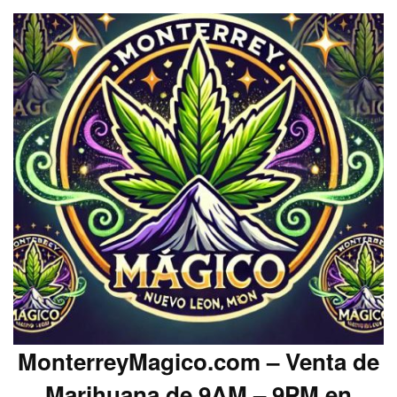
MonterreyMagico.com – Venta de
Marihuana de 9AM – 9PM en