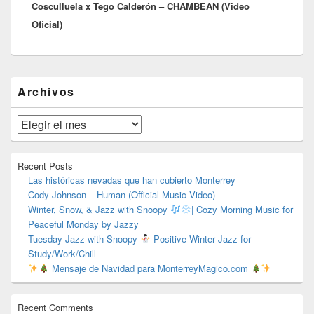
Cosculluela x Tego Calderón – CHAMBEAN (Video
siguiente:
Oficial)
El
Archivos
área
de
widget
Archivos
barra
lateral
primaria
Recent Posts
Las históricas nevadas que han cubierto Monterrey
Cody Johnson – Human (Official Music Video)
Winter, Snow, & Jazz with Snoopy
| Cozy Morning Music for
Peaceful Monday by Jazzy
Tuesday Jazz with Snoopy
Positive Winter Jazz for
Study/Work/Chill
Mensaje de Navidad para MonterreyMagico.com
Recent Comments