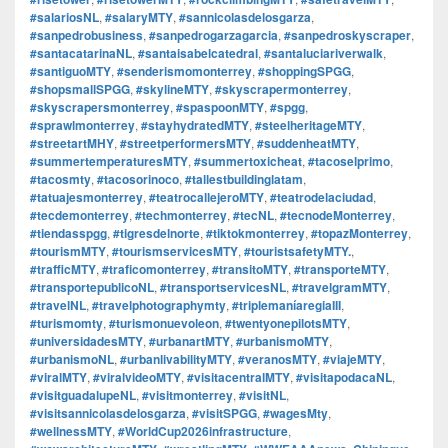
#salariosNL
,
#salaryMTY
,
#sannicolasdelosgarza
,
#sanpedrobusiness
,
#sanpedrogarzagarcia
,
#sanpedroskyscraper
,
#santacatarinaNL
,
#santaisabelcatedral
,
#santaluciariverwalk
,
#santiguoMTY
,
#senderismomonterrey
,
#shoppingSPGG
,
#shopsmallSPGG
,
#skylineMTY
,
#skyscrapermonterrey
,
#skyscrapersmonterrey
,
#spaspoonMTY
,
#spgg
,
#sprawlmonterrey
,
#stayhydratedMTY
,
#steelheritageMTY
,
#streetartMHY
,
#streetperformersMTY
,
#suddenheatMTY
,
#summertemperaturesMTY
,
#summertoxicheat
,
#tacoselprimo
,
#tacosmty
,
#tacosorinoco
,
#tallestbuildinglatam
,
#tatuajesmonterrey
,
#teatrocallejeroMTY
,
#teatrodelaciudad
,
#tecdemonterrey
,
#techmonterrey
,
#tecNL
,
#tecnodeMonterrey
,
#tiendasspgg
,
#tigresdelnorte
,
#tiktokmonterrey
,
#topazMonterrey
,
#tourismMTY
,
#tourismservicesMTY
,
#touristsafetyMTY.
,
#trafficMTY
,
#traficomonterrey
,
#transitoMTY
,
#transporteMTY
,
#transportepublicoNL
,
#transportservicesNL
,
#travelgramMTY
,
#travelNL
,
#travelphotographymty
,
#triplemaníaregiaIII
,
#turismomty
,
#turismonuevoleon
,
#twentyonepilotsMTY
,
#universidadesMTY
,
#urbanartMTY
,
#urbanismoMTY
,
#urbanismoNL
,
#urbanlivabilityMTY
,
#veranosMTY
,
#viajeMTY
,
#viralMTY
,
#viralvideoMTY
,
#visitacentralMTY
,
#visitapodacaNL
,
#visitguadalupeNL
,
#visitmonterrey
,
#visitNL
,
#visitsannicolasdelosgarza
,
#visitSPGG
,
#wagesMty
,
#wellnessMTY
,
#WorldCup2026infrastructure
,