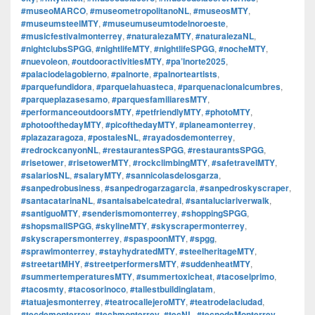
#museoMARCO
,
#museometropolitanoNL
,
#museosMTY
,
#museumsteelMTY
,
#museumuseumtodelnoroeste
,
#musicfestivalmonterrey
,
#naturalezaMTY
,
#naturalezaNL
,
#nightclubsSPGG
,
#nightlifeMTY
,
#nightlifeSPGG
,
#nocheMTY
,
#nuevoleon
,
#outdooractivitiesMTY
,
#pa’lnorte2025
,
#palaciodelagobierno
,
#palnorte
,
#palnorteartists
,
#parquefundidora
,
#parquelahuasteca
,
#parquenacionalcumbres
,
#parqueplazasesamo
,
#parquesfamiliaresMTY
,
#performanceoutdoorsMTY
,
#petfriendlyMTY
,
#photoMTY
,
#photoofthedayMTY
,
#picofthedayMTY
,
#planeamonterrey
,
#plazazaragoza
,
#postalesNL
,
#rayadosdemonterrey
,
#redrockcanyonNL
,
#restaurantesSPGG
,
#restaurantsSPGG
,
#risetower
,
#risetowerMTY
,
#rockclimbingMTY
,
#safetravelMTY
,
#salariosNL
,
#salaryMTY
,
#sannicolasdelosgarza
,
#sanpedrobusiness
,
#sanpedrogarzagarcia
,
#sanpedroskyscraper
,
#santacatarinaNL
,
#santaisabelcatedral
,
#santaluciariverwalk
,
#santiguoMTY
,
#senderismomonterrey
,
#shoppingSPGG
,
#shopsmallSPGG
,
#skylineMTY
,
#skyscrapermonterrey
,
#skyscrapersmonterrey
,
#spaspoonMTY
,
#spgg
,
#sprawlmonterrey
,
#stayhydratedMTY
,
#steelheritageMTY
,
#streetartMHY
,
#streetperformersMTY
,
#suddenheatMTY
,
#summertemperaturesMTY
,
#summertoxicheat
,
#tacoselprimo
,
#tacosmty
,
#tacosorinoco
,
#tallestbuildinglatam
,
#tatuajesmonterrey
,
#teatrocallejeroMTY
,
#teatrodelaciudad
,
#tecdemonterrey
,
#techmonterrey
,
#tecNL
,
#tecnodeMonterrey
,