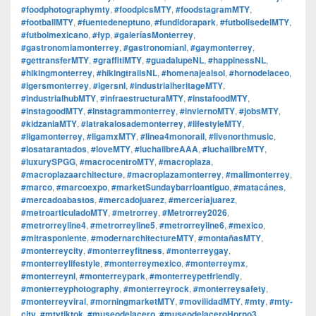
#foodphotographymty
,
#foodpicsMTY
,
#foodstagramMTY
,
#footballMTY
,
#fuentedeneptuno
,
#fundidorapark
,
#futbolisedelMTY
,
#futbolmexicano
,
#fyp
,
#galeríasMonterrey
,
#gastronomiamonterrey
,
#gastronomíanl
,
#gaymonterrey
,
#gettransferMTY
,
#graffitiMTY
,
#guadalupeNL
,
#happinessNL
,
#hikingmonterrey
,
#hikingtrailsNL
,
#homenajealsol
,
#hornodelaceo
,
#igersmonterrey
,
#igersnl
,
#industrialheritageMTY
,
#industrialhubMTY
,
#infraestructuraMTY
,
#instafoodMTY
,
#instagoodMTY
,
#instagrammonterrey
,
#inviernoMTY
,
#jobsMTY
,
#kidzaniaMTY
,
#latrakalosademonterrey
,
#lifestyleMTY
,
#ligamonterrey
,
#ligamxMTY
,
#linea4monorail
,
#livenorthmusic
,
#losatarantados
,
#loveMTY
,
#luchalibreAAA
,
#luchalibreMTY
,
#luxurySPGG
,
#macrocentroMTY
,
#macroplaza
,
#macroplazaarchitecture
,
#macroplazamonterrey
,
#mallmonterrey
,
#marco
,
#marcoexpo
,
#marketSundaybarrioantiguo
,
#matacánes
,
#mercadoabastos
,
#mercadojuarez
,
#merceríajuarez
,
#metroarticuladoMTY
,
#metrorrey
,
#Metrorrey2026
,
#metrorreyline4
,
#metrorreyline5
,
#metrorreyline6
,
#mexico
,
#mitrasponiente
,
#modernarchitectureMTY
,
#montañasMTY
,
#monterreycity
,
#monterreyfitness
,
#monterreygay
,
#monterreylifestyle
,
#monterreymexico
,
#monterreymx
,
#monterreynl
,
#monterreypark
,
#monterreypetfriendly
,
#monterreyphotography
,
#monterreyrock
,
#monterreysafety
,
#monterreyviral
,
#morningmarketMTY
,
#movilidadMTY
,
#mty
,
#mty-
city
,
#mtytiktok
,
#museodelacero
,
#museodelaceroHorno3
,