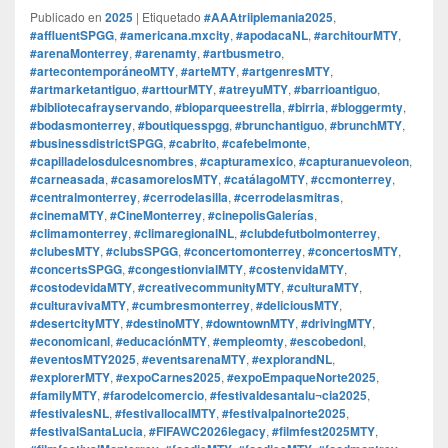
Publicado en
2025
|
Etiquetado
#AAAtriiplemania2025
,
#affluentSPGG
,
#americana.mxcity
,
#apodacaNL
,
#architourMTY
,
#arenaMonterrey
,
#arenamty
,
#artbusmetro
,
#artecontemporáneoMTY
,
#arteMTY
,
#artgenresMTY
,
#artmarketantiguo
,
#arttourMTY
,
#atreyuMTY
,
#barrioantiguo
,
#bibliotecafrayservando
,
#bioparqueestrella
,
#birria
,
#bloggermty
,
#bodasmonterrey
,
#boutiquesspgg
,
#brunchantiguo
,
#brunchMTY
,
#businessdistrictSPGG
,
#cabrito
,
#cafebelmonte
,
#capilladelosdulcesnombres
,
#capturamexico
,
#capturanuevoleon
,
#carneasada
,
#casamorelosMTY
,
#catálagoMTY
,
#ccmonterrey
,
#centralmonterrey
,
#cerrodelasilla
,
#cerrodelasmitras
,
#cinemaMTY
,
#CineMonterrey
,
#cinepolisGalerías
,
#climamonterrey
,
#climaregionalNL
,
#clubdefutbolmonterrey
,
#clubesMTY
,
#clubsSPGG
,
#concertomonterrey
,
#concertosMTY
,
#concertsSPGG
,
#congestionvialMTY
,
#costenvidaMTY
,
#costodevidaMTY
,
#creativecommunityMTY
,
#culturaMTY
,
#culturavivaMTY
,
#cumbresmonterrey
,
#deliciousMTY
,
#desertcityMTY
,
#destinoMTY
,
#downtownMTY
,
#drivingMTY
,
#economicanl
,
#educaciónMTY
,
#empleomty
,
#escobedonl
,
#eventosMTY2025
,
#eventsarenaMTY
,
#explorandNL
,
#explorerMTY
,
#expoCarnes2025
,
#expoEmpaqueNorte2025
,
#familyMTY
,
#farodelcomercio
,
#festivaldesantalu¬cia2025
,
#festivalesNL
,
#festivallocalMTY
,
#festivalpalnorte2025
,
#festivalSantaLucia
,
#FIFAWC2026legacy
,
#filmfest2025MTY
,