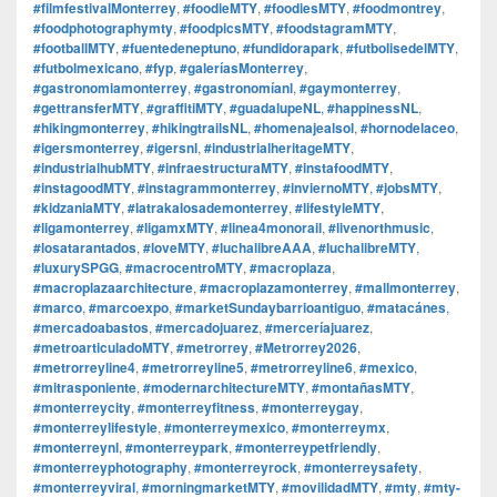
#filmfestivalMonterrey
,
#foodieMTY
,
#foodiesMTY
,
#foodmontrey
,
#foodphotographymty
,
#foodpicsMTY
,
#foodstagramMTY
,
#footballMTY
,
#fuentedeneptuno
,
#fundidorapark
,
#futbolisedelMTY
,
#futbolmexicano
,
#fyp
,
#galeríasMonterrey
,
#gastronomiamonterrey
,
#gastronomíanl
,
#gaymonterrey
,
#gettransferMTY
,
#graffitiMTY
,
#guadalupeNL
,
#happinessNL
,
#hikingmonterrey
,
#hikingtrailsNL
,
#homenajealsol
,
#hornodelaceo
,
#igersmonterrey
,
#igersnl
,
#industrialheritageMTY
,
#industrialhubMTY
,
#infraestructuraMTY
,
#instafoodMTY
,
#instagoodMTY
,
#instagrammonterrey
,
#inviernoMTY
,
#jobsMTY
,
#kidzaniaMTY
,
#latrakalosademonterrey
,
#lifestyleMTY
,
#ligamonterrey
,
#ligamxMTY
,
#linea4monorail
,
#livenorthmusic
,
#losatarantados
,
#loveMTY
,
#luchalibreAAA
,
#luchalibreMTY
,
#luxurySPGG
,
#macrocentroMTY
,
#macroplaza
,
#macroplazaarchitecture
,
#macroplazamonterrey
,
#mallmonterrey
,
#marco
,
#marcoexpo
,
#marketSundaybarrioantiguo
,
#matacánes
,
#mercadoabastos
,
#mercadojuarez
,
#merceríajuarez
,
#metroarticuladoMTY
,
#metrorrey
,
#Metrorrey2026
,
#metrorreyline4
,
#metrorreyline5
,
#metrorreyline6
,
#mexico
,
#mitrasponiente
,
#modernarchitectureMTY
,
#montañasMTY
,
#monterreycity
,
#monterreyfitness
,
#monterreygay
,
#monterreylifestyle
,
#monterreymexico
,
#monterreymx
,
#monterreynl
,
#monterreypark
,
#monterreypetfriendly
,
#monterreyphotography
,
#monterreyrock
,
#monterreysafety
,
#monterreyviral
,
#morningmarketMTY
,
#movilidadMTY
,
#mty
,
#mty-