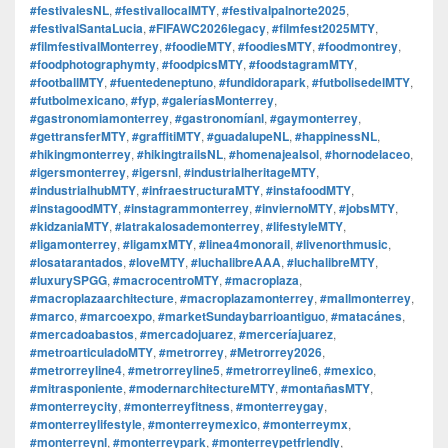
#festivalesNL
,
#festivallocalMTY
,
#festivalpalnorte2025
,
#festivalSantaLucia
,
#FIFAWC2026legacy
,
#filmfest2025MTY
,
#filmfestivalMonterrey
,
#foodieMTY
,
#foodiesMTY
,
#foodmontrey
,
#foodphotographymty
,
#foodpicsMTY
,
#foodstagramMTY
,
#footballMTY
,
#fuentedeneptuno
,
#fundidorapark
,
#futbolisedelMTY
,
#futbolmexicano
,
#fyp
,
#galeríasMonterrey
,
#gastronomiamonterrey
,
#gastronomíanl
,
#gaymonterrey
,
#gettransferMTY
,
#graffitiMTY
,
#guadalupeNL
,
#happinessNL
,
#hikingmonterrey
,
#hikingtrailsNL
,
#homenajealsol
,
#hornodelaceo
,
#igersmonterrey
,
#igersnl
,
#industrialheritageMTY
,
#industrialhubMTY
,
#infraestructuraMTY
,
#instafoodMTY
,
#instagoodMTY
,
#instagrammonterrey
,
#inviernoMTY
,
#jobsMTY
,
#kidzaniaMTY
,
#latrakalosademonterrey
,
#lifestyleMTY
,
#ligamonterrey
,
#ligamxMTY
,
#linea4monorail
,
#livenorthmusic
,
#losatarantados
,
#loveMTY
,
#luchalibreAAA
,
#luchalibreMTY
,
#luxurySPGG
,
#macrocentroMTY
,
#macroplaza
,
#macroplazaarchitecture
,
#macroplazamonterrey
,
#mallmonterrey
,
#marco
,
#marcoexpo
,
#marketSundaybarrioantiguo
,
#matacánes
,
#mercadoabastos
,
#mercadojuarez
,
#merceríajuarez
,
#metroarticuladoMTY
,
#metrorrey
,
#Metrorrey2026
,
#metrorreyline4
,
#metrorreyline5
,
#metrorreyline6
,
#mexico
,
#mitrasponiente
,
#modernarchitectureMTY
,
#montañasMTY
,
#monterreycity
,
#monterreyfitness
,
#monterreygay
,
#monterreylifestyle
,
#monterreymexico
,
#monterreymx
,
#monterreynl
,
#monterreypark
,
#monterreypetfriendly
,