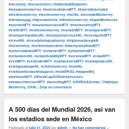
#tacosmty
,
#tacosorinoco
,
#tallestbuildinglatam
,
#tatuajesmonterrey
,
#teatrocallejeroMTY
,
#teatrodelaciudad
,
#tecdemonterrey
,
#techmonterrey
,
#tecNL
,
#tecnodeMonterrey
,
#tiendasspgg
,
#tigresdelnorte
,
#tiktokmonterrey
,
#topazMonterrey
,
#tourismMTY
,
#tourismservicesMTY
,
#touristsafetyMTY.
,
#trafficMTY
,
#traficomonterrey
,
#transitoMTY
,
#transporteMTY
,
#transportepublicoNL
,
#transportservicesNL
,
#travelgramMTY
,
#travelNL
,
#travelphotographymty
,
#triplemaníaregiaIII
,
#turismomty
,
#turismonuevoleon
,
#twentyonepilotsMTY
,
#universidadesMTY
,
#urbanartMTY
,
#urbanismoMTY
,
#urbanismoNL
,
#urbanlivabilityMTY
,
#veranosMTY
,
#viajeMTY
,
#viralMTY
,
#viralvideoMTY
,
#visitacentralMTY
,
#visitapodacaNL
,
#visitguadalupeNL
,
#visitmonterrey
,
#visitNL
,
#visitsannicolasdelosgarza
,
#visitSPGG
,
#wagesMty
,
#wellnessMTY
,
#WorldCup2026infrastructure
,
#wowarchitectureMTY
,
#wrestlingMTY
,
#WWEAAAnews
,
Chipinque
,
Monterrey
,
UANL
|
Deja un comentario
A 500 días del Mundial 2026, así van
los estadios sede en México
Publicado el
julio 31, 2025
por
admin
—
No hay comentarios ↓