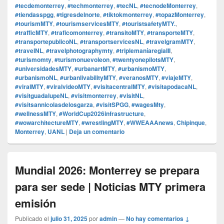
#tecdemonterrey
,
#techmonterrey
,
#tecNL
,
#tecnodeMonterrey
,
#tiendasspgg
,
#tigresdelnorte
,
#tiktokmonterrey
,
#topazMonterrey
,
#tourismMTY
,
#tourismservicesMTY
,
#touristsafetyMTY.
,
#trafficMTY
,
#traficomonterrey
,
#transitoMTY
,
#transporteMTY
,
#transportepublicoNL
,
#transportservicesNL
,
#travelgramMTY
,
#travelNL
,
#travelphotographymty
,
#triplemaníaregiaIII
,
#turismomty
,
#turismonuevoleon
,
#twentyonepilotsMTY
,
#universidadesMTY
,
#urbanartMTY
,
#urbanismoMTY
,
#urbanismoNL
,
#urbanlivabilityMTY
,
#veranosMTY
,
#viajeMTY
,
#viralMTY
,
#viralvideoMTY
,
#visitacentralMTY
,
#visitapodacaNL
,
#visitguadalupeNL
,
#visitmonterrey
,
#visitNL
,
#visitsannicolasdelosgarza
,
#visitSPGG
,
#wagesMty
,
#wellnessMTY
,
#WorldCup2026infrastructure
,
#wowarchitectureMTY
,
#wrestlingMTY
,
#WWEAAAnews
,
Chipinque
,
Monterrey
,
UANL
|
Deja un comentario
Mundial 2026: Monterrey se prepara
para ser sede | Noticias MTY primera
emisión
Publicado el
julio 31, 2025
por
admin
—
No hay comentarios ↓