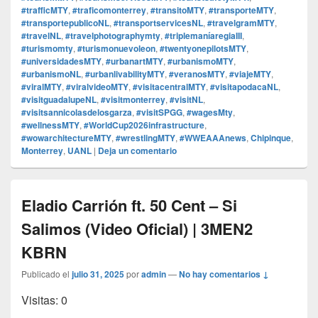
#trafficMTY
,
#traficomonterrey
,
#transitoMTY
,
#transporteMTY
,
#transportepublicoNL
,
#transportservicesNL
,
#travelgramMTY
,
#travelNL
,
#travelphotographymty
,
#triplemaníaregiaIII
,
#turismomty
,
#turismonuevoleon
,
#twentyonepilotsMTY
,
#universidadesMTY
,
#urbanartMTY
,
#urbanismoMTY
,
#urbanismoNL
,
#urbanlivabilityMTY
,
#veranosMTY
,
#viajeMTY
,
#viralMTY
,
#viralvideoMTY
,
#visitacentralMTY
,
#visitapodacaNL
,
#visitguadalupeNL
,
#visitmonterrey
,
#visitNL
,
#visitsannicolasdelosgarza
,
#visitSPGG
,
#wagesMty
,
#wellnessMTY
,
#WorldCup2026infrastructure
,
#wowarchitectureMTY
,
#wrestlingMTY
,
#WWEAAAnews
,
Chipinque
,
Monterrey
,
UANL
|
Deja un comentario
Eladio Carrión ft. 50 Cent – Si
Salimos (Video Oficial) | 3MEN2
KBRN
Publicado el
julio 31, 2025
por
admin
—
No hay comentarios ↓
Visitas: 0