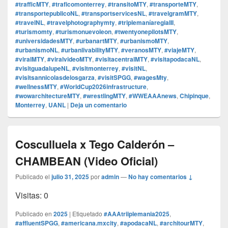
#trafficMTY
,
#traficomonterrey
,
#transitoMTY
,
#transporteMTY
,
#transportepublicoNL
,
#transportservicesNL
,
#travelgramMTY
,
#travelNL
,
#travelphotographymty
,
#triplemaníaregiaIII
,
#turismomty
,
#turismonuevoleon
,
#twentyonepilotsMTY
,
#universidadesMTY
,
#urbanartMTY
,
#urbanismoMTY
,
#urbanismoNL
,
#urbanlivabilityMTY
,
#veranosMTY
,
#viajeMTY
,
#viralMTY
,
#viralvideoMTY
,
#visitacentralMTY
,
#visitapodacaNL
,
#visitguadalupeNL
,
#visitmonterrey
,
#visitNL
,
#visitsannicolasdelosgarza
,
#visitSPGG
,
#wagesMty
,
#wellnessMTY
,
#WorldCup2026infrastructure
,
#wowarchitectureMTY
,
#wrestlingMTY
,
#WWEAAAnews
,
Chipinque
,
Monterrey
,
UANL
|
Deja un comentario
Cosculluela x Tego Calderón –
CHAMBEAN (Video Oficial)
Publicado el
julio 31, 2025
por
admin
—
No hay comentarios ↓
Visitas: 0
Publicado en
2025
|
Etiquetado
#AAAtriiplemania2025
,
#affluentSPGG
,
#americana.mxcity
,
#apodacaNL
,
#architourMTY
,