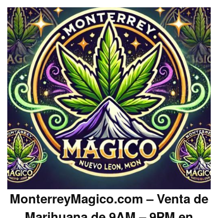
MonterreyMagico.com – Venta de
Marihuana de 9AM – 9PM en