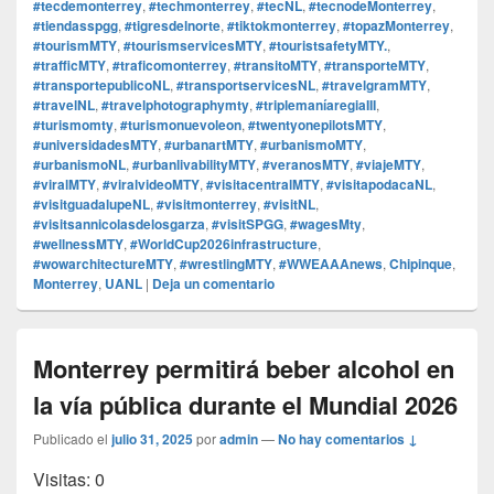
#tecdemonterrey
,
#techmonterrey
,
#tecNL
,
#tecnodeMonterrey
,
#tiendasspgg
,
#tigresdelnorte
,
#tiktokmonterrey
,
#topazMonterrey
,
#tourismMTY
,
#tourismservicesMTY
,
#touristsafetyMTY.
,
#trafficMTY
,
#traficomonterrey
,
#transitoMTY
,
#transporteMTY
,
#transportepublicoNL
,
#transportservicesNL
,
#travelgramMTY
,
#travelNL
,
#travelphotographymty
,
#triplemaníaregiaIII
,
#turismomty
,
#turismonuevoleon
,
#twentyonepilotsMTY
,
#universidadesMTY
,
#urbanartMTY
,
#urbanismoMTY
,
#urbanismoNL
,
#urbanlivabilityMTY
,
#veranosMTY
,
#viajeMTY
,
#viralMTY
,
#viralvideoMTY
,
#visitacentralMTY
,
#visitapodacaNL
,
#visitguadalupeNL
,
#visitmonterrey
,
#visitNL
,
#visitsannicolasdelosgarza
,
#visitSPGG
,
#wagesMty
,
#wellnessMTY
,
#WorldCup2026infrastructure
,
#wowarchitectureMTY
,
#wrestlingMTY
,
#WWEAAAnews
,
Chipinque
,
Monterrey
,
UANL
|
Deja un comentario
Monterrey permitirá beber alcohol en
la vía pública durante el Mundial 2026
Publicado el
julio 31, 2025
por
admin
—
No hay comentarios ↓
Visitas: 0