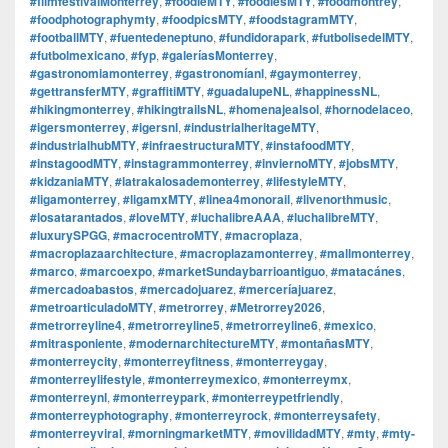
#filmfestivalMonterrey
,
#foodieMTY
,
#foodiesMTY
,
#foodmontrey
,
#foodphotographymty
,
#foodpicsMTY
,
#foodstagramMTY
,
#footballMTY
,
#fuentedeneptuno
,
#fundidorapark
,
#futbolisedelMTY
,
#futbolmexicano
,
#fyp
,
#galeríasMonterrey
,
#gastronomiamonterrey
,
#gastronomíanl
,
#gaymonterrey
,
#gettransferMTY
,
#graffitiMTY
,
#guadalupeNL
,
#happinessNL
,
#hikingmonterrey
,
#hikingtrailsNL
,
#homenajealsol
,
#hornodelaceo
,
#igersmonterrey
,
#igersnl
,
#industrialheritageMTY
,
#industrialhubMTY
,
#infraestructuraMTY
,
#instafoodMTY
,
#instagoodMTY
,
#instagrammonterrey
,
#inviernoMTY
,
#jobsMTY
,
#kidzaniaMTY
,
#latrakalosademonterrey
,
#lifestyleMTY
,
#ligamonterrey
,
#ligamxMTY
,
#linea4monorail
,
#livenorthmusic
,
#losatarantados
,
#loveMTY
,
#luchalibreAAA
,
#luchalibreMTY
,
#luxurySPGG
,
#macrocentroMTY
,
#macroplaza
,
#macroplazaarchitecture
,
#macroplazamonterrey
,
#mallmonterrey
,
#marco
,
#marcoexpo
,
#marketSundaybarrioantiguo
,
#matacánes
,
#mercadoabastos
,
#mercadojuarez
,
#merceríajuarez
,
#metroarticuladoMTY
,
#metrorrey
,
#Metrorrey2026
,
#metrorreyline4
,
#metrorreyline5
,
#metrorreyline6
,
#mexico
,
#mitrasponiente
,
#modernarchitectureMTY
,
#montañasMTY
,
#monterreycity
,
#monterreyfitness
,
#monterreygay
,
#monterreylifestyle
,
#monterreymexico
,
#monterreymx
,
#monterreynl
,
#monterreypark
,
#monterreypetfriendly
,
#monterreyphotography
,
#monterreyrock
,
#monterreysafety
,
#monterreyviral
,
#morningmarketMTY
,
#movilidadMTY
,
#mty
,
#mty-