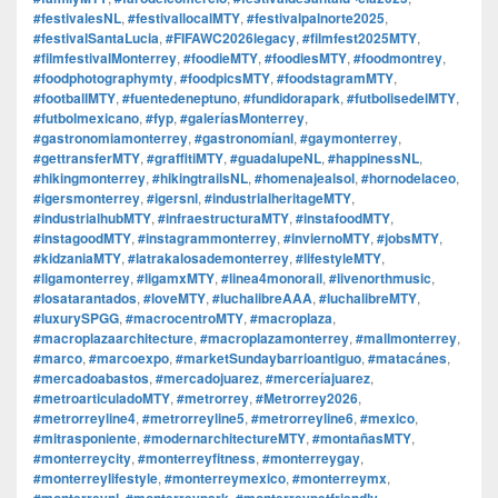
#festivalesNL
,
#festivallocalMTY
,
#festivalpalnorte2025
,
#festivalSantaLucia
,
#FIFAWC2026legacy
,
#filmfest2025MTY
,
#filmfestivalMonterrey
,
#foodieMTY
,
#foodiesMTY
,
#foodmontrey
,
#foodphotographymty
,
#foodpicsMTY
,
#foodstagramMTY
,
#footballMTY
,
#fuentedeneptuno
,
#fundidorapark
,
#futbolisedelMTY
,
#futbolmexicano
,
#fyp
,
#galeríasMonterrey
,
#gastronomiamonterrey
,
#gastronomíanl
,
#gaymonterrey
,
#gettransferMTY
,
#graffitiMTY
,
#guadalupeNL
,
#happinessNL
,
#hikingmonterrey
,
#hikingtrailsNL
,
#homenajealsol
,
#hornodelaceo
,
#igersmonterrey
,
#igersnl
,
#industrialheritageMTY
,
#industrialhubMTY
,
#infraestructuraMTY
,
#instafoodMTY
,
#instagoodMTY
,
#instagrammonterrey
,
#inviernoMTY
,
#jobsMTY
,
#kidzaniaMTY
,
#latrakalosademonterrey
,
#lifestyleMTY
,
#ligamonterrey
,
#ligamxMTY
,
#linea4monorail
,
#livenorthmusic
,
#losatarantados
,
#loveMTY
,
#luchalibreAAA
,
#luchalibreMTY
,
#luxurySPGG
,
#macrocentroMTY
,
#macroplaza
,
#macroplazaarchitecture
,
#macroplazamonterrey
,
#mallmonterrey
,
#marco
,
#marcoexpo
,
#marketSundaybarrioantiguo
,
#matacánes
,
#mercadoabastos
,
#mercadojuarez
,
#merceríajuarez
,
#metroarticuladoMTY
,
#metrorrey
,
#Metrorrey2026
,
#metrorreyline4
,
#metrorreyline5
,
#metrorreyline6
,
#mexico
,
#mitrasponiente
,
#modernarchitectureMTY
,
#montañasMTY
,
#monterreycity
,
#monterreyfitness
,
#monterreygay
,
#monterreylifestyle
,
#monterreymexico
,
#monterreymx
,
#monterreynl
,
#monterreypark
,
#monterreypetfriendly
,