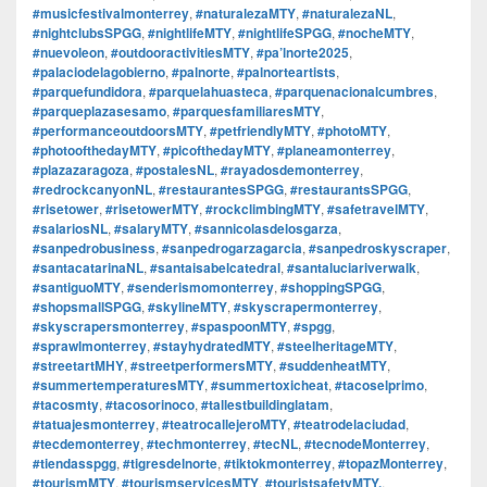
#musicfestivalmonterrey
,
#naturalezaMTY
,
#naturalezaNL
,
#nightclubsSPGG
,
#nightlifeMTY
,
#nightlifeSPGG
,
#nocheMTY
,
#nuevoleon
,
#outdooractivitiesMTY
,
#pa’lnorte2025
,
#palaciodelagobierno
,
#palnorte
,
#palnorteartists
,
#parquefundidora
,
#parquelahuasteca
,
#parquenacionalcumbres
,
#parqueplazasesamo
,
#parquesfamiliaresMTY
,
#performanceoutdoorsMTY
,
#petfriendlyMTY
,
#photoMTY
,
#photoofthedayMTY
,
#picofthedayMTY
,
#planeamonterrey
,
#plazazaragoza
,
#postalesNL
,
#rayadosdemonterrey
,
#redrockcanyonNL
,
#restaurantesSPGG
,
#restaurantsSPGG
,
#risetower
,
#risetowerMTY
,
#rockclimbingMTY
,
#safetravelMTY
,
#salariosNL
,
#salaryMTY
,
#sannicolasdelosgarza
,
#sanpedrobusiness
,
#sanpedrogarzagarcia
,
#sanpedroskyscraper
,
#santacatarinaNL
,
#santaisabelcatedral
,
#santaluciariverwalk
,
#santiguoMTY
,
#senderismomonterrey
,
#shoppingSPGG
,
#shopsmallSPGG
,
#skylineMTY
,
#skyscrapermonterrey
,
#skyscrapersmonterrey
,
#spaspoonMTY
,
#spgg
,
#sprawlmonterrey
,
#stayhydratedMTY
,
#steelheritageMTY
,
#streetartMHY
,
#streetperformersMTY
,
#suddenheatMTY
,
#summertemperaturesMTY
,
#summertoxicheat
,
#tacoselprimo
,
#tacosmty
,
#tacosorinoco
,
#tallestbuildinglatam
,
#tatuajesmonterrey
,
#teatrocallejeroMTY
,
#teatrodelaciudad
,
#tecdemonterrey
,
#techmonterrey
,
#tecNL
,
#tecnodeMonterrey
,
#tiendasspgg
,
#tigresdelnorte
,
#tiktokmonterrey
,
#topazMonterrey
,
#tourismMTY
,
#tourismservicesMTY
,
#touristsafetyMTY.
,