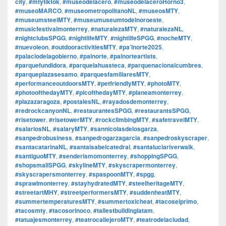
city
,
#mtytiktok
,
#museodelacero
,
#museodelaceroHorno3
,
#museoMARCO
,
#museometropolitanoNL
,
#museosMTY
,
#museumsteelMTY
,
#museumuseumtodelnoroeste
,
#musicfestivalmonterrey
,
#naturalezaMTY
,
#naturalezaNL
,
#nightclubsSPGG
,
#nightlifeMTY
,
#nightlifeSPGG
,
#nocheMTY
,
#nuevoleon
,
#outdooractivitiesMTY
,
#pa’lnorte2025
,
#palaciodelagobierno
,
#palnorte
,
#palnorteartists
,
#parquefundidora
,
#parquelahuasteca
,
#parquenacionalcumbres
,
#parqueplazasesamo
,
#parquesfamiliaresMTY
,
#performanceoutdoorsMTY
,
#petfriendlyMTY
,
#photoMTY
,
#photoofthedayMTY
,
#picofthedayMTY
,
#planeamonterrey
,
#plazazaragoza
,
#postalesNL
,
#rayadosdemonterrey
,
#redrockcanyonNL
,
#restaurantesSPGG
,
#restaurantsSPGG
,
#risetower
,
#risetowerMTY
,
#rockclimbingMTY
,
#safetravelMTY
,
#salariosNL
,
#salaryMTY
,
#sannicolasdelosgarza
,
#sanpedrobusiness
,
#sanpedrogarzagarcia
,
#sanpedroskyscraper
,
#santacatarinaNL
,
#santaisabelcatedral
,
#santaluciariverwalk
,
#santiguoMTY
,
#senderismomonterrey
,
#shoppingSPGG
,
#shopsmallSPGG
,
#skylineMTY
,
#skyscrapermonterrey
,
#skyscrapersmonterrey
,
#spaspoonMTY
,
#spgg
,
#sprawlmonterrey
,
#stayhydratedMTY
,
#steelheritageMTY
,
#streetartMHY
,
#streetperformersMTY
,
#suddenheatMTY
,
#summertemperaturesMTY
,
#summertoxicheat
,
#tacoselprimo
,
#tacosmty
,
#tacosorinoco
,
#tallestbuildinglatam
,
#tatuajesmonterrey
,
#teatrocallejeroMTY
,
#teatrodelaciudad
,