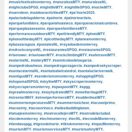
#musicfestivalmonterrey
,
#naturalezaMTY
,
#naturalezaNL
,
#nightclubsSPGG
,
#nightlifeMTY
,
#nightlifeSPGG
,
#nocheMTY
,
#nuevoleon
,
#outdooractivitiesMTY
,
#pa’lnorte2025
,
#palaciodelagobierno
,
#palnorte
,
#palnorteartists
,
#parquefundidora
,
#parquelahuasteca
,
#parquenacionalcumbres
,
#parqueplazasesamo
,
#parquesfamiliaresMTY
,
#performanceoutdoorsMTY
,
#petfriendlyMTY
,
#photoMTY
,
#photoofthedayMTY
,
#picofthedayMTY
,
#planeamonterrey
,
#plazazaragoza
,
#postalesNL
,
#rayadosdemonterrey
,
#redrockcanyonNL
,
#restaurantesSPGG
,
#restaurantsSPGG
,
#risetower
,
#risetowerMTY
,
#rockclimbingMTY
,
#safetravelMTY
,
#salariosNL
,
#salaryMTY
,
#sannicolasdelosgarza
,
#sanpedrobusiness
,
#sanpedrogarzagarcia
,
#sanpedroskyscraper
,
#santacatarinaNL
,
#santaisabelcatedral
,
#santaluciariverwalk
,
#santiguoMTY
,
#senderismomonterrey
,
#shoppingSPGG
,
#shopsmallSPGG
,
#skylineMTY
,
#skyscrapermonterrey
,
#skyscrapersmonterrey
,
#spaspoonMTY
,
#spgg
,
#sprawlmonterrey
,
#stayhydratedMTY
,
#steelheritageMTY
,
#streetartMHY
,
#streetperformersMTY
,
#suddenheatMTY
,
#summertemperaturesMTY
,
#summertoxicheat
,
#tacoselprimo
,
#tacosmty
,
#tacosorinoco
,
#tallestbuildinglatam
,
#tatuajesmonterrey
,
#teatrocallejeroMTY
,
#teatrodelaciudad
,
#tecdemonterrey
,
#techmonterrey
,
#tecNL
,
#tecnodeMonterrey
,
#tiendasspgg
,
#tigresdelnorte
,
#tiktokmonterrey
,
#topazMonterrey
,
#tourismMTY
,
#tourismservicesMTY
,
#touristsafetyMTY.
,