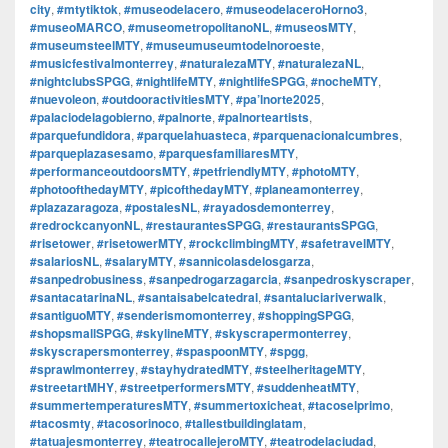
city
,
#mtytiktok
,
#museodelacero
,
#museodelaceroHorno3
,
#museoMARCO
,
#museometropolitanoNL
,
#museosMTY
,
#museumsteelMTY
,
#museumuseumtodelnoroeste
,
#musicfestivalmonterrey
,
#naturalezaMTY
,
#naturalezaNL
,
#nightclubsSPGG
,
#nightlifeMTY
,
#nightlifeSPGG
,
#nocheMTY
,
#nuevoleon
,
#outdooractivitiesMTY
,
#pa’lnorte2025
,
#palaciodelagobierno
,
#palnorte
,
#palnorteartists
,
#parquefundidora
,
#parquelahuasteca
,
#parquenacionalcumbres
,
#parqueplazasesamo
,
#parquesfamiliaresMTY
,
#performanceoutdoorsMTY
,
#petfriendlyMTY
,
#photoMTY
,
#photoofthedayMTY
,
#picofthedayMTY
,
#planeamonterrey
,
#plazazaragoza
,
#postalesNL
,
#rayadosdemonterrey
,
#redrockcanyonNL
,
#restaurantesSPGG
,
#restaurantsSPGG
,
#risetower
,
#risetowerMTY
,
#rockclimbingMTY
,
#safetravelMTY
,
#salariosNL
,
#salaryMTY
,
#sannicolasdelosgarza
,
#sanpedrobusiness
,
#sanpedrogarzagarcia
,
#sanpedroskyscraper
,
#santacatarinaNL
,
#santaisabelcatedral
,
#santaluciariverwalk
,
#santiguoMTY
,
#senderismomonterrey
,
#shoppingSPGG
,
#shopsmallSPGG
,
#skylineMTY
,
#skyscrapermonterrey
,
#skyscrapersmonterrey
,
#spaspoonMTY
,
#spgg
,
#sprawlmonterrey
,
#stayhydratedMTY
,
#steelheritageMTY
,
#streetartMHY
,
#streetperformersMTY
,
#suddenheatMTY
,
#summertemperaturesMTY
,
#summertoxicheat
,
#tacoselprimo
,
#tacosmty
,
#tacosorinoco
,
#tallestbuildinglatam
,
#tatuajesmonterrey
,
#teatrocallejeroMTY
,
#teatrodelaciudad
,