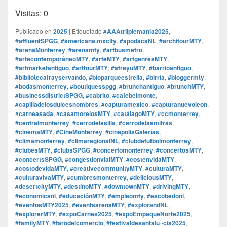
Visitas: 0
Publicado en
2025
|
Etiquetado
#AAAtriiplemania2025
,
#affluentSPGG
,
#americana.mxcity
,
#apodacaNL
,
#architourMTY
,
#arenaMonterrey
,
#arenamty
,
#artbusmetro
,
#artecontemporáneoMTY
,
#arteMTY
,
#artgenresMTY
,
#artmarketantiguo
,
#arttourMTY
,
#atreyuMTY
,
#barrioantiguo
,
#bibliotecafrayservando
,
#bioparqueestrella
,
#birria
,
#bloggermty
,
#bodasmonterrey
,
#boutiquesspgg
,
#brunchantiguo
,
#brunchMTY
,
#businessdistrictSPGG
,
#cabrito
,
#cafebelmonte
,
#capilladelosdulcesnombres
,
#capturamexico
,
#capturanuevoleon
,
#carneasada
,
#casamorelosMTY
,
#catálagoMTY
,
#ccmonterrey
,
#centralmonterrey
,
#cerrodelasilla
,
#cerrodelasmitras
,
#cinemaMTY
,
#CineMonterrey
,
#cinepolisGalerías
,
#climamonterrey
,
#climaregionalNL
,
#clubdefutbolmonterrey
,
#clubesMTY
,
#clubsSPGG
,
#concertomonterrey
,
#concertosMTY
,
#concertsSPGG
,
#congestionvialMTY
,
#costenvidaMTY
,
#costodevidaMTY
,
#creativecommunityMTY
,
#culturaMTY
,
#culturavivaMTY
,
#cumbresmonterrey
,
#deliciousMTY
,
#desertcityMTY
,
#destinoMTY
,
#downtownMTY
,
#drivingMTY
,
#economicanl
,
#educaciónMTY
,
#empleomty
,
#escobedonl
,
#eventosMTY2025
,
#eventsarenaMTY
,
#explorandNL
,
#explorerMTY
,
#expoCarnes2025
,
#expoEmpaqueNorte2025
,
#familyMTY
,
#farodelcomercio
,
#festivaldesantalu¬cia2025
,