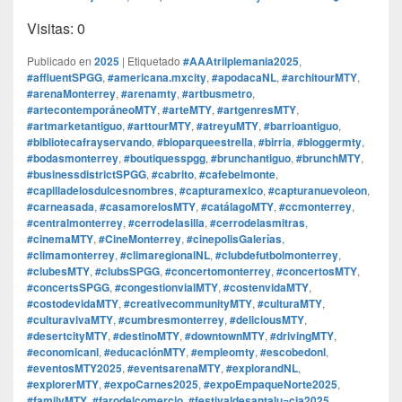
Visitas: 0
Publicado en
2025
|
Etiquetado
#AAAtriiplemania2025
,
#affluentSPGG
,
#americana.mxcity
,
#apodacaNL
,
#architourMTY
,
#arenaMonterrey
,
#arenamty
,
#artbusmetro
,
#artecontemporáneoMTY
,
#arteMTY
,
#artgenresMTY
,
#artmarketantiguo
,
#arttourMTY
,
#atreyuMTY
,
#barrioantiguo
,
#bibliotecafrayservando
,
#bioparqueestrella
,
#birria
,
#bloggermty
,
#bodasmonterrey
,
#boutiquesspgg
,
#brunchantiguo
,
#brunchMTY
,
#businessdistrictSPGG
,
#cabrito
,
#cafebelmonte
,
#capilladelosdulcesnombres
,
#capturamexico
,
#capturanuevoleon
,
#carneasada
,
#casamorelosMTY
,
#catálagoMTY
,
#ccmonterrey
,
#centralmonterrey
,
#cerrodelasilla
,
#cerrodelasmitras
,
#cinemaMTY
,
#CineMonterrey
,
#cinepolisGalerías
,
#climamonterrey
,
#climaregionalNL
,
#clubdefutbolmonterrey
,
#clubesMTY
,
#clubsSPGG
,
#concertomonterrey
,
#concertosMTY
,
#concertsSPGG
,
#congestionvialMTY
,
#costenvidaMTY
,
#costodevidaMTY
,
#creativecommunityMTY
,
#culturaMTY
,
#culturavivaMTY
,
#cumbresmonterrey
,
#deliciousMTY
,
#desertcityMTY
,
#destinoMTY
,
#downtownMTY
,
#drivingMTY
,
#economicanl
,
#educaciónMTY
,
#empleomty
,
#escobedonl
,
#eventosMTY2025
,
#eventsarenaMTY
,
#explorandNL
,
#explorerMTY
,
#expoCarnes2025
,
#expoEmpaqueNorte2025
,
#familyMTY
,
#farodelcomercio
,
#festivaldesantalu¬cia2025
,