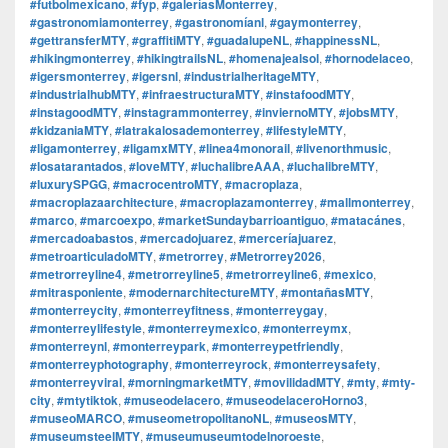
#futbolmexicano
,
#fyp
,
#galeríasMonterrey
,
#gastronomiamonterrey
,
#gastronomíanl
,
#gaymonterrey
,
#gettransferMTY
,
#graffitiMTY
,
#guadalupeNL
,
#happinessNL
,
#hikingmonterrey
,
#hikingtrailsNL
,
#homenajealsol
,
#hornodelaceo
,
#igersmonterrey
,
#igersnl
,
#industrialheritageMTY
,
#industrialhubMTY
,
#infraestructuraMTY
,
#instafoodMTY
,
#instagoodMTY
,
#instagrammonterrey
,
#inviernoMTY
,
#jobsMTY
,
#kidzaniaMTY
,
#latrakalosademonterrey
,
#lifestyleMTY
,
#ligamonterrey
,
#ligamxMTY
,
#linea4monorail
,
#livenorthmusic
,
#losatarantados
,
#loveMTY
,
#luchalibreAAA
,
#luchalibreMTY
,
#luxurySPGG
,
#macrocentroMTY
,
#macroplaza
,
#macroplazaarchitecture
,
#macroplazamonterrey
,
#mallmonterrey
,
#marco
,
#marcoexpo
,
#marketSundaybarrioantiguo
,
#matacánes
,
#mercadoabastos
,
#mercadojuarez
,
#merceríajuarez
,
#metroarticuladoMTY
,
#metrorrey
,
#Metrorrey2026
,
#metrorreyline4
,
#metrorreyline5
,
#metrorreyline6
,
#mexico
,
#mitrasponiente
,
#modernarchitectureMTY
,
#montañasMTY
,
#monterreycity
,
#monterreyfitness
,
#monterreygay
,
#monterreylifestyle
,
#monterreymexico
,
#monterreymx
,
#monterreynl
,
#monterreypark
,
#monterreypetfriendly
,
#monterreyphotography
,
#monterreyrock
,
#monterreysafety
,
#monterreyviral
,
#morningmarketMTY
,
#movilidadMTY
,
#mty
,
#mty-
city
,
#mtytiktok
,
#museodelacero
,
#museodelaceroHorno3
,
#museoMARCO
,
#museometropolitanoNL
,
#museosMTY
,
#museumsteelMTY
,
#museumuseumtodelnoroeste
,