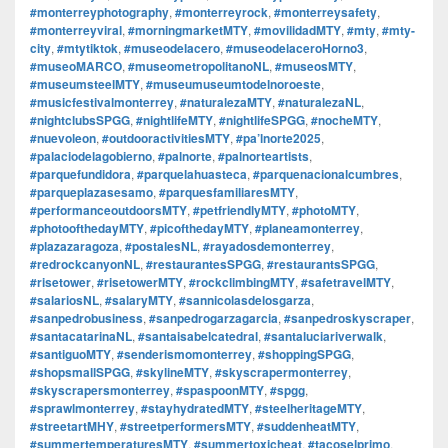
#monterreyphotography
,
#monterreyrock
,
#monterreysafety
,
#monterreyviral
,
#morningmarketMTY
,
#movilidadMTY
,
#mty
,
#mty-
city
,
#mtytiktok
,
#museodelacero
,
#museodelaceroHorno3
,
#museoMARCO
,
#museometropolitanoNL
,
#museosMTY
,
#museumsteelMTY
,
#museumuseumtodelnoroeste
,
#musicfestivalmonterrey
,
#naturalezaMTY
,
#naturalezaNL
,
#nightclubsSPGG
,
#nightlifeMTY
,
#nightlifeSPGG
,
#nocheMTY
,
#nuevoleon
,
#outdooractivitiesMTY
,
#pa’lnorte2025
,
#palaciodelagobierno
,
#palnorte
,
#palnorteartists
,
#parquefundidora
,
#parquelahuasteca
,
#parquenacionalcumbres
,
#parqueplazasesamo
,
#parquesfamiliaresMTY
,
#performanceoutdoorsMTY
,
#petfriendlyMTY
,
#photoMTY
,
#photoofthedayMTY
,
#picofthedayMTY
,
#planeamonterrey
,
#plazazaragoza
,
#postalesNL
,
#rayadosdemonterrey
,
#redrockcanyonNL
,
#restaurantesSPGG
,
#restaurantsSPGG
,
#risetower
,
#risetowerMTY
,
#rockclimbingMTY
,
#safetravelMTY
,
#salariosNL
,
#salaryMTY
,
#sannicolasdelosgarza
,
#sanpedrobusiness
,
#sanpedrogarzagarcia
,
#sanpedroskyscraper
,
#santacatarinaNL
,
#santaisabelcatedral
,
#santaluciariverwalk
,
#santiguoMTY
,
#senderismomonterrey
,
#shoppingSPGG
,
#shopsmallSPGG
,
#skylineMTY
,
#skyscrapermonterrey
,
#skyscrapersmonterrey
,
#spaspoonMTY
,
#spgg
,
#sprawlmonterrey
,
#stayhydratedMTY
,
#steelheritageMTY
,
#streetartMHY
,
#streetperformersMTY
,
#suddenheatMTY
,
#summertemperaturesMTY
,
#summertoxicheat
,
#tacoselprimo
,