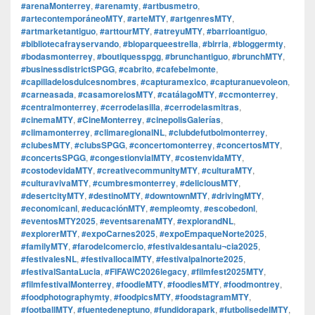
#arenaMonterrey
,
#arenamty
,
#artbusmetro
,
#artecontemporáneoMTY
,
#arteMTY
,
#artgenresMTY
,
#artmarketantiguo
,
#arttourMTY
,
#atreyuMTY
,
#barrioantiguo
,
#bibliotecafrayservando
,
#bioparqueestrella
,
#birria
,
#bloggermty
,
#bodasmonterrey
,
#boutiquesspgg
,
#brunchantiguo
,
#brunchMTY
,
#businessdistrictSPGG
,
#cabrito
,
#cafebelmonte
,
#capilladelosdulcesnombres
,
#capturamexico
,
#capturanuevoleon
,
#carneasada
,
#casamorelosMTY
,
#catálagoMTY
,
#ccmonterrey
,
#centralmonterrey
,
#cerrodelasilla
,
#cerrodelasmitras
,
#cinemaMTY
,
#CineMonterrey
,
#cinepolisGalerías
,
#climamonterrey
,
#climaregionalNL
,
#clubdefutbolmonterrey
,
#clubesMTY
,
#clubsSPGG
,
#concertomonterrey
,
#concertosMTY
,
#concertsSPGG
,
#congestionvialMTY
,
#costenvidaMTY
,
#costodevidaMTY
,
#creativecommunityMTY
,
#culturaMTY
,
#culturavivaMTY
,
#cumbresmonterrey
,
#deliciousMTY
,
#desertcityMTY
,
#destinoMTY
,
#downtownMTY
,
#drivingMTY
,
#economicanl
,
#educaciónMTY
,
#empleomty
,
#escobedonl
,
#eventosMTY2025
,
#eventsarenaMTY
,
#explorandNL
,
#explorerMTY
,
#expoCarnes2025
,
#expoEmpaqueNorte2025
,
#familyMTY
,
#farodelcomercio
,
#festivaldesantalu¬cia2025
,
#festivalesNL
,
#festivallocalMTY
,
#festivalpalnorte2025
,
#festivalSantaLucia
,
#FIFAWC2026legacy
,
#filmfest2025MTY
,
#filmfestivalMonterrey
,
#foodieMTY
,
#foodiesMTY
,
#foodmontrey
,
#foodphotographymty
,
#foodpicsMTY
,
#foodstagramMTY
,
#footballMTY
,
#fuentedeneptuno
,
#fundidorapark
,
#futbolisedelMTY
,