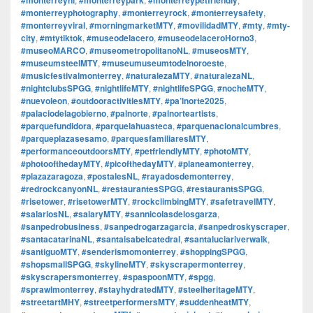
#monterreyphotography
,
#monterreyrock
,
#monterreysafety
,
#monterreyviral
,
#morningmarketMTY
,
#movilidadMTY
,
#mty
,
#mty-
city
,
#mtytiktok
,
#museodelacero
,
#museodelaceroHorno3
,
#museoMARCO
,
#museometropolitanoNL
,
#museosMTY
,
#museumsteelMTY
,
#museumuseumtodelnoroeste
,
#musicfestivalmonterrey
,
#naturalezaMTY
,
#naturalezaNL
,
#nightclubsSPGG
,
#nightlifeMTY
,
#nightlifeSPGG
,
#nocheMTY
,
#nuevoleon
,
#outdooractivitiesMTY
,
#pa’lnorte2025
,
#palaciodelagobierno
,
#palnorte
,
#palnorteartists
,
#parquefundidora
,
#parquelahuasteca
,
#parquenacionalcumbres
,
#parqueplazasesamo
,
#parquesfamiliaresMTY
,
#performanceoutdoorsMTY
,
#petfriendlyMTY
,
#photoMTY
,
#photoofthedayMTY
,
#picofthedayMTY
,
#planeamonterrey
,
#plazazaragoza
,
#postalesNL
,
#rayadosdemonterrey
,
#redrockcanyonNL
,
#restaurantesSPGG
,
#restaurantsSPGG
,
#risetower
,
#risetowerMTY
,
#rockclimbingMTY
,
#safetravelMTY
,
#salariosNL
,
#salaryMTY
,
#sannicolasdelosgarza
,
#sanpedrobusiness
,
#sanpedrogarzagarcia
,
#sanpedroskyscraper
,
#santacatarinaNL
,
#santaisabelcatedral
,
#santaluciariverwalk
,
#santiguoMTY
,
#senderismomonterrey
,
#shoppingSPGG
,
#shopsmallSPGG
,
#skylineMTY
,
#skyscrapermonterrey
,
#skyscrapersmonterrey
,
#spaspoonMTY
,
#spgg
,
#sprawlmonterrey
,
#stayhydratedMTY
,
#steelheritageMTY
,
#streetartMHY
,
#streetperformersMTY
,
#suddenheatMTY
,