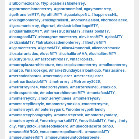
#futbolmexicano
,
#fyp
,
#galeríasMonterrey
,
#gastronomiamonterrey
,
#gastronomíanl
,
#gaymonterrey
,
#gettransferMTY
,
#graffitiMTY
,
#guadalupeNL
,
#happinessNL
,
#hikingmonterrey
,
#hikingtrailsNL
,
#homenajealsol
,
#hornodelaceo
,
#igersmonterrey
,
#igersnl
,
#industrialheritageMTY
,
#industrialhubMTY
,
#infraestructuraMTY
,
#instafoodMTY
,
#instagoodMTY
,
#instagrammonterrey
,
#inviernoMTY
,
#jobsMTY
,
#kidzaniaMTY
,
#latrakalosademonterrey
,
#lifestyleMTY
,
#ligamonterrey
,
#ligamxMTY
,
#linea4monorail
,
#livenorthmusic
,
#losatarantados
,
#loveMTY
,
#luchalibreAAA
,
#luchalibreMTY
,
#luxurySPGG
,
#macrocentroMTY
,
#macroplaza
,
#macroplazaarchitecture
,
#macroplazamonterrey
,
#mallmonterrey
,
#marco
,
#marcoexpo
,
#marketSundaybarrioantiguo
,
#matacánes
,
#mercadoabastos
,
#mercadojuarez
,
#merceríajuarez
,
#metroarticuladoMTY
,
#metrorrey
,
#Metrorrey2026
,
#metrorreyline4
,
#metrorreyline5
,
#metrorreyline6
,
#mexico
,
#mitrasponiente
,
#modernarchitectureMTY
,
#montañasMTY
,
#monterreycity
,
#monterreyfitness
,
#monterreygay
,
#monterreylifestyle
,
#monterreymexico
,
#monterreymx
,
#monterreynl
,
#monterreypark
,
#monterreypetfriendly
,
#monterreyphotography
,
#monterreyrock
,
#monterreysafety
,
#monterreyviral
,
#morningmarketMTY
,
#movilidadMTY
,
#mty
,
#mty-
city
,
#mtytiktok
,
#museodelacero
,
#museodelaceroHorno3
,
#museoMARCO
,
#museometropolitanoNL
,
#museosMTY
,
#museumsteelMTY
,
#museumuseumtodelnoroeste
,