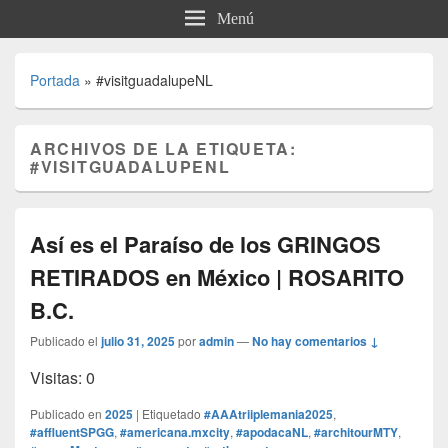
Menú
Portada
»
#visitguadalupeNL
ARCHIVOS DE LA ETIQUETA:
#VISITGUADALUPENL
Así es el Paraíso de los GRINGOS
RETIRADOS en México | ROSARITO
B.C.
Publicado el
julio 31, 2025
por
admin
—
No hay comentarios ↓
Visitas: 0
Publicado en
2025
|
Etiquetado
#AAAtriiplemania2025
,
#affluentSPGG
,
#americana.mxcity
,
#apodacaNL
,
#architourMTY
,