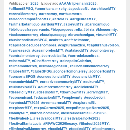
Publicado en
2025
|
Etiquetado
#AAAtriiplemania2025
,
#affluentSPGG
,
#americana.mxcity
,
#apodacaNL
,
#architourMTY
,
#arenaMonterrey
,
#arenamty
,
#artbusmetro
,
#artecontemporáneoMTY
,
#arteMTY
,
#artgenresMTY
,
#artmarketantiguo
,
#arttourMTY
,
#atreyuMTY
,
#barrioantiguo
,
#bibliotecafrayservando
,
#bioparqueestrella
,
#birria
,
#bloggermty
,
#bodasmonterrey
,
#boutiquesspgg
,
#brunchantiguo
,
#brunchMTY
,
#businessdistrictSPGG
,
#cabrito
,
#cafebelmonte
,
#capilladelosdulcesnombres
,
#capturamexico
,
#capturanuevoleon
,
#carneasada
,
#casamorelosMTY
,
#catálagoMTY
,
#ccmonterrey
,
#centralmonterrey
,
#cerrodelasilla
,
#cerrodelasmitras
,
#cinemaMTY
,
#CineMonterrey
,
#cinepolisGalerías
,
#climamonterrey
,
#climaregionalNL
,
#clubdefutbolmonterrey
,
#clubesMTY
,
#clubsSPGG
,
#concertomonterrey
,
#concertosMTY
,
#concertsSPGG
,
#congestionvialMTY
,
#costenvidaMTY
,
#costodevidaMTY
,
#creativecommunityMTY
,
#culturaMTY
,
#culturavivaMTY
,
#cumbresmonterrey
,
#deliciousMTY
,
#desertcityMTY
,
#destinoMTY
,
#downtownMTY
,
#drivingMTY
,
#economicanl
,
#educaciónMTY
,
#empleomty
,
#escobedonl
,
#eventosMTY2025
,
#eventsarenaMTY
,
#explorandNL
,
#explorerMTY
,
#expoCarnes2025
,
#expoEmpaqueNorte2025
,
#familyMTY
,
#farodelcomercio
,
#festivaldesantalu¬cia2025
,
#festivalesNL
,
#festivallocalMTY
,
#festivalpalnorte2025
,
#festivalSantaLucia
,
#FIFAWC2026legacy
,
#filmfest2025MTY
,
#filmfestivalMonterrey
,
#foodieMTY
,
#foodiesMTY
,
#foodmontrey
,