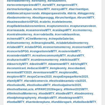
#arenaMonterrey
,
#arenamty
,
#artbusmetro
,
#artecontemporáneoMTY
,
#arteMTY
,
#artgenresMTY
,
#artmarketantiguo
,
#arttourMTY
,
#atreyuMTY
,
#barrioantiguo
,
#bibliotecafrayservando
,
#bioparqueestrella
,
#birria
,
#bloggermty
,
#bodasmonterrey
,
#boutiquesspgg
,
#brunchantiguo
,
#brunchMTY
,
#businessdistrictSPGG
,
#cabrito
,
#cafebelmonte
,
#capilladelosdulcesnombres
,
#capturamexico
,
#capturanuevoleon
,
#carneasada
,
#casamorelosMTY
,
#catálagoMTY
,
#ccmonterrey
,
#centralmonterrey
,
#cerrodelasilla
,
#cerrodelasmitras
,
#cinemaMTY
,
#CineMonterrey
,
#cinepolisGalerías
,
#climamonterrey
,
#climaregionalNL
,
#clubdefutbolmonterrey
,
#clubesMTY
,
#clubsSPGG
,
#concertomonterrey
,
#concertosMTY
,
#concertsSPGG
,
#congestionvialMTY
,
#costenvidaMTY
,
#costodevidaMTY
,
#creativecommunityMTY
,
#culturaMTY
,
#culturavivaMTY
,
#cumbresmonterrey
,
#deliciousMTY
,
#desertcityMTY
,
#destinoMTY
,
#downtownMTY
,
#drivingMTY
,
#economicanl
,
#educaciónMTY
,
#empleomty
,
#escobedonl
,
#eventosMTY2025
,
#eventsarenaMTY
,
#explorandNL
,
#explorerMTY
,
#expoCarnes2025
,
#expoEmpaqueNorte2025
,
#familyMTY
,
#farodelcomercio
,
#festivaldesantalu¬cia2025
,
#festivalesNL
,
#festivallocalMTY
,
#festivalpalnorte2025
,
#festivalSantaLucia
,
#FIFAWC2026legacy
,
#filmfest2025MTY
,
#filmfestivalMonterrey
,
#foodieMTY
,
#foodiesMTY
,
#foodmontrey
,
#foodphotographymty
,
#foodpicsMTY
,
#foodstagramMTY
,
#footballMTY
,
#fuentedeneptuno
,
#fundidorapark
,
#futbolisedelMTY
,