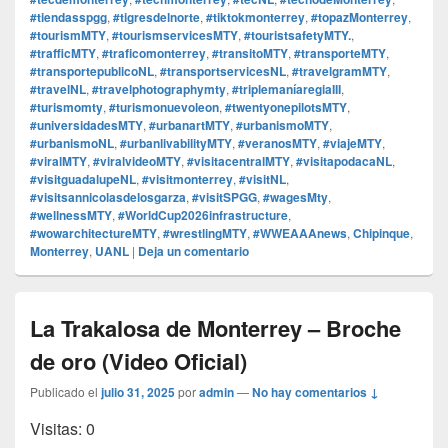
#tiendasspgg
,
#tigresdelnorte
,
#tiktokmonterrey
,
#topazMonterrey
,
#tourismMTY
,
#tourismservicesMTY
,
#touristsafetyMTY.
,
#trafficMTY
,
#traficomonterrey
,
#transitoMTY
,
#transporteMTY
,
#transportepublicoNL
,
#transportservicesNL
,
#travelgramMTY
,
#travelNL
,
#travelphotographymty
,
#triplemaníaregiaIII
,
#turismomty
,
#turismonuevoleon
,
#twentyonepilotsMTY
,
#universidadesMTY
,
#urbanartMTY
,
#urbanismoMTY
,
#urbanismoNL
,
#urbanlivabilityMTY
,
#veranosMTY
,
#viajeMTY
,
#viralMTY
,
#viralvideoMTY
,
#visitacentralMTY
,
#visitapodacaNL
,
#visitguadalupeNL
,
#visitmonterrey
,
#visitNL
,
#visitsannicolasdelosgarza
,
#visitSPGG
,
#wagesMty
,
#wellnessMTY
,
#WorldCup2026infrastructure
,
#wowarchitectureMTY
,
#wrestlingMTY
,
#WWEAAAnews
,
Chipinque
,
Monterrey
,
UANL
|
Deja un comentario
La Trakalosa de Monterrey – Broche
de oro (Video Oficial)
Publicado el
julio 31, 2025
por
admin
—
No hay comentarios ↓
Visitas: 0