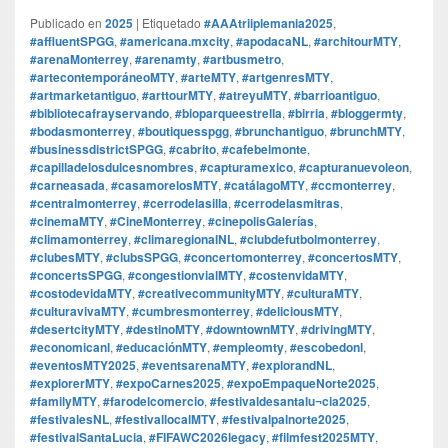
Publicado en
2025
|
Etiquetado
#AAAtriiplemania2025
,
#affluentSPGG
,
#americana.mxcity
,
#apodacaNL
,
#architourMTY
,
#arenaMonterrey
,
#arenamty
,
#artbusmetro
,
#artecontemporáneoMTY
,
#arteMTY
,
#artgenresMTY
,
#artmarketantiguo
,
#arttourMTY
,
#atreyuMTY
,
#barrioantiguo
,
#bibliotecafrayservando
,
#bioparqueestrella
,
#birria
,
#bloggermty
,
#bodasmonterrey
,
#boutiquesspgg
,
#brunchantiguo
,
#brunchMTY
,
#businessdistrictSPGG
,
#cabrito
,
#cafebelmonte
,
#capilladelosdulcesnombres
,
#capturamexico
,
#capturanuevoleon
,
#carneasada
,
#casamorelosMTY
,
#catálagoMTY
,
#ccmonterrey
,
#centralmonterrey
,
#cerrodelasilla
,
#cerrodelasmitras
,
#cinemaMTY
,
#CineMonterrey
,
#cinepolisGalerías
,
#climamonterrey
,
#climaregionalNL
,
#clubdefutbolmonterrey
,
#clubesMTY
,
#clubsSPGG
,
#concertomonterrey
,
#concertosMTY
,
#concertsSPGG
,
#congestionvialMTY
,
#costenvidaMTY
,
#costodevidaMTY
,
#creativecommunityMTY
,
#culturaMTY
,
#culturavivaMTY
,
#cumbresmonterrey
,
#deliciousMTY
,
#desertcityMTY
,
#destinoMTY
,
#downtownMTY
,
#drivingMTY
,
#economicanl
,
#educaciónMTY
,
#empleomty
,
#escobedonl
,
#eventosMTY2025
,
#eventsarenaMTY
,
#explorandNL
,
#explorerMTY
,
#expoCarnes2025
,
#expoEmpaqueNorte2025
,
#familyMTY
,
#farodelcomercio
,
#festivaldesantalu¬cia2025
,
#festivalesNL
,
#festivallocalMTY
,
#festivalpalnorte2025
,
#festivalSantaLucia
,
#FIFAWC2026legacy
,
#filmfest2025MTY
,