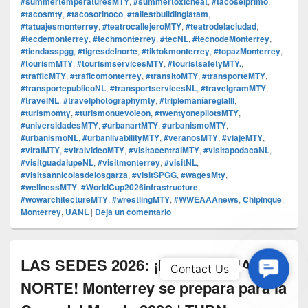
#summertemperaturesMTY
,
#summertoxicheat
,
#tacoselprimo
,
#tacosmty
,
#tacosorinoco
,
#tallestbuildinglatam
,
#tatuajesmonterrey
,
#teatrocallejeroMTY
,
#teatrodelaciudad
,
#tecdemonterrey
,
#techmonterrey
,
#tecNL
,
#tecnodeMonterrey
,
#tiendasspgg
,
#tigresdelnorte
,
#tiktokmonterrey
,
#topazMonterrey
,
#tourismMTY
,
#tourismservicesMTY
,
#touristsafetyMTY.
,
#trafficMTY
,
#traficomonterrey
,
#transitoMTY
,
#transporteMTY
,
#transportepublicoNL
,
#transportservicesNL
,
#travelgramMTY
,
#travelNL
,
#travelphotographymty
,
#triplemaníaregiaIII
,
#turismomty
,
#turismonuevoleon
,
#twentyonepilotsMTY
,
#universidadesMTY
,
#urbanartMTY
,
#urbanismoMTY
,
#urbanismoNL
,
#urbanlivabilityMTY
,
#veranosMTY
,
#viajeMTY
,
#viralMTY
,
#viralvideoMTY
,
#visitacentralMTY
,
#visitapodacaNL
,
#visitguadalupeNL
,
#visitmonterrey
,
#visitNL
,
#visitsannicolasdelosgarza
,
#visitSPGG
,
#wagesMty
,
#wellnessMTY
,
#WorldCup2026infrastructure
,
#wowarchitectureMTY
,
#wrestlingMTY
,
#WWEAAAnews
,
Chipinque
,
Monterrey
,
UANL
|
Deja un comentario
LAS SEDES 2026: ¡LA SULTANA DEL
Contac
Contact Us
Us
NORTE! Monterrey se prepara para la