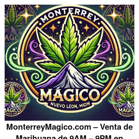
MonterreyMagico.com – Venta de
Marihuana de 9AM – 9PM en