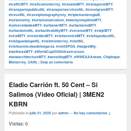
#trafficMTY
,
#traficomonterrey
,
#transitoMTY
,
#transporteMTY
,
#transportepublicoNL
,
#transportservicesNL
,
#travelgramMTY
,
#travelNL
,
#travelphotographymty
,
#triplemaníaregiaIII
,
#turismomty
,
#turismonuevoleon
,
#twentyonepilotsMTY
,
#universidadesMTY
,
#urbanartMTY
,
#urbanismoMTY
,
#urbanismoNL
,
#urbanlivabilityMTY
,
#veranosMTY
,
#viajeMTY
,
#viralMTY
,
#viralvideoMTY
,
#visitacentralMTY
,
#visitapodacaNL
,
#visitguadalupeNL
,
#visitmonterrey
,
#visitNL
,
#visitsannicolasdelosgarza
,
#visitSPGG
,
#wagesMty
,
#wellnessMTY
,
#WorldCup2026infrastructure
,
#wowarchitectureMTY
,
#wrestlingMTY
,
#WWEAAAnews
,
Chipinque
,
Monterrey
,
UANL
|
Deja un comentario
Eladio Carrión ft. 50 Cent – Si
Salimos (Video Oficial) | 3MEN2
KBRN
Publicado el
julio 31, 2025
por
admin
—
No hay comentarios ↓
Visitas: 0