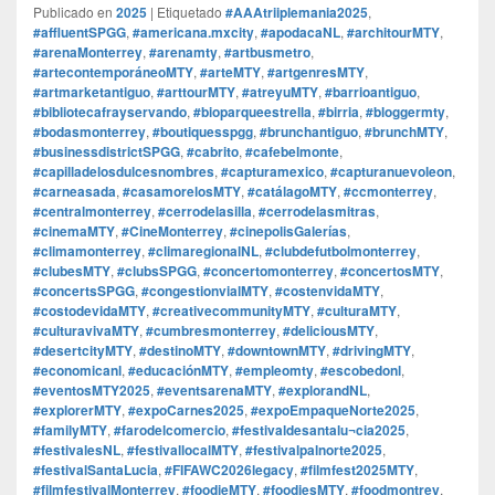
Publicado en
2025
|
Etiquetado
#AAAtriiplemania2025
,
#affluentSPGG
,
#americana.mxcity
,
#apodacaNL
,
#architourMTY
,
#arenaMonterrey
,
#arenamty
,
#artbusmetro
,
#artecontemporáneoMTY
,
#arteMTY
,
#artgenresMTY
,
#artmarketantiguo
,
#arttourMTY
,
#atreyuMTY
,
#barrioantiguo
,
#bibliotecafrayservando
,
#bioparqueestrella
,
#birria
,
#bloggermty
,
#bodasmonterrey
,
#boutiquesspgg
,
#brunchantiguo
,
#brunchMTY
,
#businessdistrictSPGG
,
#cabrito
,
#cafebelmonte
,
#capilladelosdulcesnombres
,
#capturamexico
,
#capturanuevoleon
,
#carneasada
,
#casamorelosMTY
,
#catálagoMTY
,
#ccmonterrey
,
#centralmonterrey
,
#cerrodelasilla
,
#cerrodelasmitras
,
#cinemaMTY
,
#CineMonterrey
,
#cinepolisGalerías
,
#climamonterrey
,
#climaregionalNL
,
#clubdefutbolmonterrey
,
#clubesMTY
,
#clubsSPGG
,
#concertomonterrey
,
#concertosMTY
,
#concertsSPGG
,
#congestionvialMTY
,
#costenvidaMTY
,
#costodevidaMTY
,
#creativecommunityMTY
,
#culturaMTY
,
#culturavivaMTY
,
#cumbresmonterrey
,
#deliciousMTY
,
#desertcityMTY
,
#destinoMTY
,
#downtownMTY
,
#drivingMTY
,
#economicanl
,
#educaciónMTY
,
#empleomty
,
#escobedonl
,
#eventosMTY2025
,
#eventsarenaMTY
,
#explorandNL
,
#explorerMTY
,
#expoCarnes2025
,
#expoEmpaqueNorte2025
,
#familyMTY
,
#farodelcomercio
,
#festivaldesantalu¬cia2025
,
#festivalesNL
,
#festivallocalMTY
,
#festivalpalnorte2025
,
#festivalSantaLucia
,
#FIFAWC2026legacy
,
#filmfest2025MTY
,
#filmfestivalMonterrey
,
#foodieMTY
,
#foodiesMTY
,
#foodmontrey
,