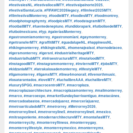
#festivalesNL
,
#festivallocalMTY
,
#festivalpalnorte2025
,
#festivalSantaLucia
,
#FIFAWC2026legacy
,
#filmfest2025MTY
,
#filmfestivalMonterrey
,
#foodieMTY
,
#foodiesMTY
,
#foodmontrey
,
#foodphotographymty
,
#foodpicsMTY
,
#foodstagramMTY
,
#footballMTY
,
#fuentedeneptuno
,
#fundidorapark
,
#futbolisedelMTY
,
#futbolmexicano
,
#fyp
,
#galeríasMonterrey
,
#gastronomiamonterrey
,
#gastronomíanl
,
#gaymonterrey
,
#gettransferMTY
,
#graffitiMTY
,
#guadalupeNL
,
#happinessNL
,
#hikingmonterrey
,
#hikingtrailsNL
,
#homenajealsol
,
#hornodelaceo
,
#igersmonterrey
,
#igersnl
,
#industrialheritageMTY
,
#industrialhubMTY
,
#infraestructuraMTY
,
#instafoodMTY
,
#instagoodMTY
,
#instagrammonterrey
,
#inviernoMTY
,
#jobsMTY
,
#kidzaniaMTY
,
#latrakalosademonterrey
,
#lifestyleMTY
,
#ligamonterrey
,
#ligamxMTY
,
#linea4monorail
,
#livenorthmusic
,
#losatarantados
,
#loveMTY
,
#luchalibreAAA
,
#luchalibreMTY
,
#luxurySPGG
,
#macrocentroMTY
,
#macroplaza
,
#macroplazaarchitecture
,
#macroplazamonterrey
,
#mallmonterrey
,
#marco
,
#marcoexpo
,
#marketSundaybarrioantiguo
,
#matacánes
,
#mercadoabastos
,
#mercadojuarez
,
#merceríajuarez
,
#metroarticuladoMTY
,
#metrorrey
,
#Metrorrey2026
,
#metrorreyline4
,
#metrorreyline5
,
#metrorreyline6
,
#mexico
,
#mitrasponiente
,
#modernarchitectureMTY
,
#montañasMTY
,
#monterreycity
,
#monterreyfitness
,
#monterreygay
,
#monterreylifestyle
,
#monterreymexico
,
#monterreymx
,
#monterreynl
,
#monterreypark
,
#monterreypetfriendly
,