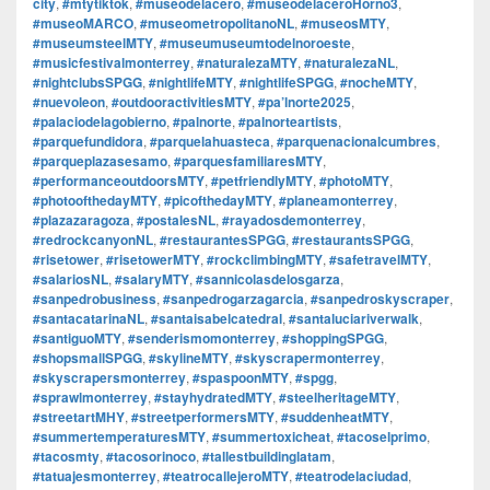
city
,
#mtytiktok
,
#museodelacero
,
#museodelaceroHorno3
,
#museoMARCO
,
#museometropolitanoNL
,
#museosMTY
,
#museumsteelMTY
,
#museumuseumtodelnoroeste
,
#musicfestivalmonterrey
,
#naturalezaMTY
,
#naturalezaNL
,
#nightclubsSPGG
,
#nightlifeMTY
,
#nightlifeSPGG
,
#nocheMTY
,
#nuevoleon
,
#outdooractivitiesMTY
,
#pa’lnorte2025
,
#palaciodelagobierno
,
#palnorte
,
#palnorteartists
,
#parquefundidora
,
#parquelahuasteca
,
#parquenacionalcumbres
,
#parqueplazasesamo
,
#parquesfamiliaresMTY
,
#performanceoutdoorsMTY
,
#petfriendlyMTY
,
#photoMTY
,
#photoofthedayMTY
,
#picofthedayMTY
,
#planeamonterrey
,
#plazazaragoza
,
#postalesNL
,
#rayadosdemonterrey
,
#redrockcanyonNL
,
#restaurantesSPGG
,
#restaurantsSPGG
,
#risetower
,
#risetowerMTY
,
#rockclimbingMTY
,
#safetravelMTY
,
#salariosNL
,
#salaryMTY
,
#sannicolasdelosgarza
,
#sanpedrobusiness
,
#sanpedrogarzagarcia
,
#sanpedroskyscraper
,
#santacatarinaNL
,
#santaisabelcatedral
,
#santaluciariverwalk
,
#santiguoMTY
,
#senderismomonterrey
,
#shoppingSPGG
,
#shopsmallSPGG
,
#skylineMTY
,
#skyscrapermonterrey
,
#skyscrapersmonterrey
,
#spaspoonMTY
,
#spgg
,
#sprawlmonterrey
,
#stayhydratedMTY
,
#steelheritageMTY
,
#streetartMHY
,
#streetperformersMTY
,
#suddenheatMTY
,
#summertemperaturesMTY
,
#summertoxicheat
,
#tacoselprimo
,
#tacosmty
,
#tacosorinoco
,
#tallestbuildinglatam
,
#tatuajesmonterrey
,
#teatrocallejeroMTY
,
#teatrodelaciudad
,