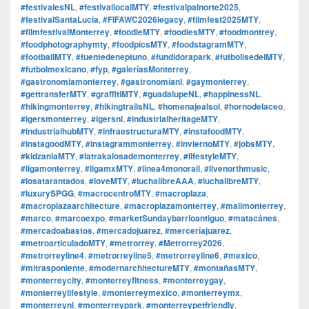
#festivalesNL
,
#festivallocalMTY
,
#festivalpalnorte2025
,
#festivalSantaLucia
,
#FIFAWC2026legacy
,
#filmfest2025MTY
,
#filmfestivalMonterrey
,
#foodieMTY
,
#foodiesMTY
,
#foodmontrey
,
#foodphotographymty
,
#foodpicsMTY
,
#foodstagramMTY
,
#footballMTY
,
#fuentedeneptuno
,
#fundidorapark
,
#futbolisedelMTY
,
#futbolmexicano
,
#fyp
,
#galeríasMonterrey
,
#gastronomiamonterrey
,
#gastronomíanl
,
#gaymonterrey
,
#gettransferMTY
,
#graffitiMTY
,
#guadalupeNL
,
#happinessNL
,
#hikingmonterrey
,
#hikingtrailsNL
,
#homenajealsol
,
#hornodelaceo
,
#igersmonterrey
,
#igersnl
,
#industrialheritageMTY
,
#industrialhubMTY
,
#infraestructuraMTY
,
#instafoodMTY
,
#instagoodMTY
,
#instagrammonterrey
,
#inviernoMTY
,
#jobsMTY
,
#kidzaniaMTY
,
#latrakalosademonterrey
,
#lifestyleMTY
,
#ligamonterrey
,
#ligamxMTY
,
#linea4monorail
,
#livenorthmusic
,
#losatarantados
,
#loveMTY
,
#luchalibreAAA
,
#luchalibreMTY
,
#luxurySPGG
,
#macrocentroMTY
,
#macroplaza
,
#macroplazaarchitecture
,
#macroplazamonterrey
,
#mallmonterrey
,
#marco
,
#marcoexpo
,
#marketSundaybarrioantiguo
,
#matacánes
,
#mercadoabastos
,
#mercadojuarez
,
#merceríajuarez
,
#metroarticuladoMTY
,
#metrorrey
,
#Metrorrey2026
,
#metrorreyline4
,
#metrorreyline5
,
#metrorreyline6
,
#mexico
,
#mitrasponiente
,
#modernarchitectureMTY
,
#montañasMTY
,
#monterreycity
,
#monterreyfitness
,
#monterreygay
,
#monterreylifestyle
,
#monterreymexico
,
#monterreymx
,
#monterreynl
,
#monterreypark
,
#monterreypetfriendly
,