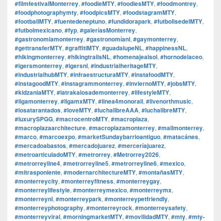
#filmfestivalMonterrey
,
#foodieMTY
,
#foodiesMTY
,
#foodmontrey
,
#foodphotographymty
,
#foodpicsMTY
,
#foodstagramMTY
,
#footballMTY
,
#fuentedeneptuno
,
#fundidorapark
,
#futbolisedelMTY
,
#futbolmexicano
,
#fyp
,
#galeríasMonterrey
,
#gastronomiamonterrey
,
#gastronomíanl
,
#gaymonterrey
,
#gettransferMTY
,
#graffitiMTY
,
#guadalupeNL
,
#happinessNL
,
#hikingmonterrey
,
#hikingtrailsNL
,
#homenajealsol
,
#hornodelaceo
,
#igersmonterrey
,
#igersnl
,
#industrialheritageMTY
,
#industrialhubMTY
,
#infraestructuraMTY
,
#instafoodMTY
,
#instagoodMTY
,
#instagrammonterrey
,
#inviernoMTY
,
#jobsMTY
,
#kidzaniaMTY
,
#latrakalosademonterrey
,
#lifestyleMTY
,
#ligamonterrey
,
#ligamxMTY
,
#linea4monorail
,
#livenorthmusic
,
#losatarantados
,
#loveMTY
,
#luchalibreAAA
,
#luchalibreMTY
,
#luxurySPGG
,
#macrocentroMTY
,
#macroplaza
,
#macroplazaarchitecture
,
#macroplazamonterrey
,
#mallmonterrey
,
#marco
,
#marcoexpo
,
#marketSundaybarrioantiguo
,
#matacánes
,
#mercadoabastos
,
#mercadojuarez
,
#merceríajuarez
,
#metroarticuladoMTY
,
#metrorrey
,
#Metrorrey2026
,
#metrorreyline4
,
#metrorreyline5
,
#metrorreyline6
,
#mexico
,
#mitrasponiente
,
#modernarchitectureMTY
,
#montañasMTY
,
#monterreycity
,
#monterreyfitness
,
#monterreygay
,
#monterreylifestyle
,
#monterreymexico
,
#monterreymx
,
#monterreynl
,
#monterreypark
,
#monterreypetfriendly
,
#monterreyphotography
,
#monterreyrock
,
#monterreysafety
,
#monterreyviral
,
#morningmarketMTY
,
#movilidadMTY
,
#mty
,
#mty-