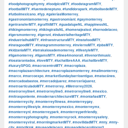
#foodphotographymty
,
#foodpicsMTY
,
#foodstagramMTY
,
#footballMTY
,
#fuentedeneptuno
,
#fundidorapark
,
#futbolisedelMTY
,
#futbolmexicano
,
#fyp
,
#galeríasMonterrey
,
#gastronomiamonterrey
,
#gastronomíanl
,
#gaymonterrey
,
#gettransferMTY
,
#graffitiMTY
,
#guadalupeNL
,
#happinessNL
,
#hikingmonterrey
,
#hikingtrailsNL
,
#homenajealsol
,
#hornodelaceo
,
#igersmonterrey
,
#igersnl
,
#industrialheritageMTY
,
#industrialhubMTY
,
#infraestructuraMTY
,
#instafoodMTY
,
#instagoodMTY
,
#instagrammonterrey
,
#inviernoMTY
,
#jobsMTY
,
#kidzaniaMTY
,
#latrakalosademonterrey
,
#lifestyleMTY
,
#ligamonterrey
,
#ligamxMTY
,
#linea4monorail
,
#livenorthmusic
,
#losatarantados
,
#loveMTY
,
#luchalibreAAA
,
#luchalibreMTY
,
#luxurySPGG
,
#macrocentroMTY
,
#macroplaza
,
#macroplazaarchitecture
,
#macroplazamonterrey
,
#mallmonterrey
,
#marco
,
#marcoexpo
,
#marketSundaybarrioantiguo
,
#matacánes
,
#mercadoabastos
,
#mercadojuarez
,
#merceríajuarez
,
#metroarticuladoMTY
,
#metrorrey
,
#Metrorrey2026
,
#metrorreyline4
,
#metrorreyline5
,
#metrorreyline6
,
#mexico
,
#mitrasponiente
,
#modernarchitectureMTY
,
#montañasMTY
,
#monterreycity
,
#monterreyfitness
,
#monterreygay
,
#monterreylifestyle
,
#monterreymexico
,
#monterreymx
,
#monterreynl
,
#monterreypark
,
#monterreypetfriendly
,
#monterreyphotography
,
#monterreyrock
,
#monterreysafety
,
#monterreyviral
,
#morningmarketMTY
,
#movilidadMTY
,
#mty
,
#mty-
city
,
#mtytiktok
,
#museodelacero
,
#museodelaceroHorno3
,