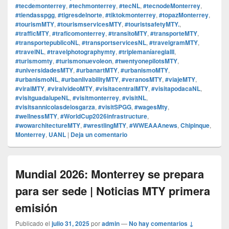
#tecdemonterrey
,
#techmonterrey
,
#tecNL
,
#tecnodeMonterrey
,
#tiendasspgg
,
#tigresdelnorte
,
#tiktokmonterrey
,
#topazMonterrey
,
#tourismMTY
,
#tourismservicesMTY
,
#touristsafetyMTY.
,
#trafficMTY
,
#traficomonterrey
,
#transitoMTY
,
#transporteMTY
,
#transportepublicoNL
,
#transportservicesNL
,
#travelgramMTY
,
#travelNL
,
#travelphotographymty
,
#triplemaníaregiaIII
,
#turismomty
,
#turismonuevoleon
,
#twentyonepilotsMTY
,
#universidadesMTY
,
#urbanartMTY
,
#urbanismoMTY
,
#urbanismoNL
,
#urbanlivabilityMTY
,
#veranosMTY
,
#viajeMTY
,
#viralMTY
,
#viralvideoMTY
,
#visitacentralMTY
,
#visitapodacaNL
,
#visitguadalupeNL
,
#visitmonterrey
,
#visitNL
,
#visitsannicolasdelosgarza
,
#visitSPGG
,
#wagesMty
,
#wellnessMTY
,
#WorldCup2026infrastructure
,
#wowarchitectureMTY
,
#wrestlingMTY
,
#WWEAAAnews
,
Chipinque
,
Monterrey
,
UANL
|
Deja un comentario
Mundial 2026: Monterrey se prepara
para ser sede | Noticias MTY primera
emisión
Publicado el
julio 31, 2025
por
admin
—
No hay comentarios ↓