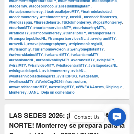
#summertemperaturesMTY
,
#summertoxicheat
,
#tacoselprimo
,
#tacosmty
,
#tacosorinoco
,
#tallestbuildinglatam
,
#tatuajesmonterrey
,
#teatrocallejeroMTY
,
#teatrodelaciudad
,
#tecdemonterrey
,
#techmonterrey
,
#tecNL
,
#tecnodeMonterrey
,
#tiendasspgg
,
#tigresdelnorte
,
#tiktokmonterrey
,
#topazMonterrey
,
#tourismMTY
,
#tourismservicesMTY
,
#touristsafetyMTY.
,
#trafficMTY
,
#traficomonterrey
,
#transitoMTY
,
#transporteMTY
,
#transportepublicoNL
,
#transportservicesNL
,
#travelgramMTY
,
#travelNL
,
#travelphotographymty
,
#triplemaníaregiaIII
,
#turismomty
,
#turismonuevoleon
,
#twentyonepilotsMTY
,
#universidadesMTY
,
#urbanartMTY
,
#urbanismoMTY
,
#urbanismoNL
,
#urbanlivabilityMTY
,
#veranosMTY
,
#viajeMTY
,
#viralMTY
,
#viralvideoMTY
,
#visitacentralMTY
,
#visitapodacaNL
,
#visitguadalupeNL
,
#visitmonterrey
,
#visitNL
,
#visitsannicolasdelosgarza
,
#visitSPGG
,
#wagesMty
,
#wellnessMTY
,
#WorldCup2026infrastructure
,
#wowarchitectureMTY
,
#wrestlingMTY
,
#WWEAAAnews
,
Chipinque
,
Monterrey
,
UANL
|
Deja un comentario
LAS SEDES 2026: ¡LA SULTANA DEL
Contac
Contact Us
Us
NORTE! Monterrey se prepara para la