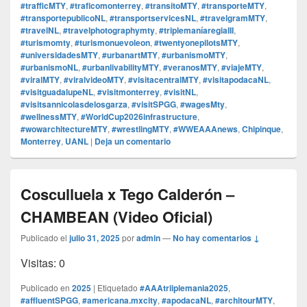
#trafficMTY
,
#traficomonterrey
,
#transitoMTY
,
#transporteMTY
,
#transportepublicoNL
,
#transportservicesNL
,
#travelgramMTY
,
#travelNL
,
#travelphotographymty
,
#triplemaníaregiaIII
,
#turismomty
,
#turismonuevoleon
,
#twentyonepilotsMTY
,
#universidadesMTY
,
#urbanartMTY
,
#urbanismoMTY
,
#urbanismoNL
,
#urbanlivabilityMTY
,
#veranosMTY
,
#viajeMTY
,
#viralMTY
,
#viralvideoMTY
,
#visitacentralMTY
,
#visitapodacaNL
,
#visitguadalupeNL
,
#visitmonterrey
,
#visitNL
,
#visitsannicolasdelosgarza
,
#visitSPGG
,
#wagesMty
,
#wellnessMTY
,
#WorldCup2026infrastructure
,
#wowarchitectureMTY
,
#wrestlingMTY
,
#WWEAAAnews
,
Chipinque
,
Monterrey
,
UANL
|
Deja un comentario
Cosculluela x Tego Calderón –
CHAMBEAN (Video Oficial)
Publicado el
julio 31, 2025
por
admin
—
No hay comentarios ↓
Visitas: 0
Publicado en
2025
|
Etiquetado
#AAAtriiplemania2025
,
#affluentSPGG
,
#americana.mxcity
,
#apodacaNL
,
#architourMTY
,