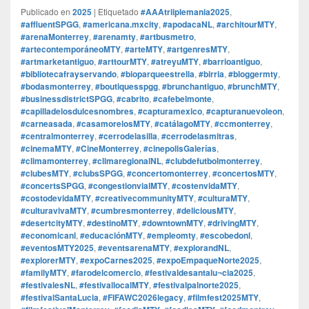
Publicado en
2025
|
Etiquetado
#AAAtriiplemania2025
,
#affluentSPGG
,
#americana.mxcity
,
#apodacaNL
,
#architourMTY
,
#arenaMonterrey
,
#arenamty
,
#artbusmetro
,
#artecontemporáneoMTY
,
#arteMTY
,
#artgenresMTY
,
#artmarketantiguo
,
#arttourMTY
,
#atreyuMTY
,
#barrioantiguo
,
#bibliotecafrayservando
,
#bioparqueestrella
,
#birria
,
#bloggermty
,
#bodasmonterrey
,
#boutiquesspgg
,
#brunchantiguo
,
#brunchMTY
,
#businessdistrictSPGG
,
#cabrito
,
#cafebelmonte
,
#capilladelosdulcesnombres
,
#capturamexico
,
#capturanuevoleon
,
#carneasada
,
#casamorelosMTY
,
#catálagoMTY
,
#ccmonterrey
,
#centralmonterrey
,
#cerrodelasilla
,
#cerrodelasmitras
,
#cinemaMTY
,
#CineMonterrey
,
#cinepolisGalerías
,
#climamonterrey
,
#climaregionalNL
,
#clubdefutbolmonterrey
,
#clubesMTY
,
#clubsSPGG
,
#concertomonterrey
,
#concertosMTY
,
#concertsSPGG
,
#congestionvialMTY
,
#costenvidaMTY
,
#costodevidaMTY
,
#creativecommunityMTY
,
#culturaMTY
,
#culturavivaMTY
,
#cumbresmonterrey
,
#deliciousMTY
,
#desertcityMTY
,
#destinoMTY
,
#downtownMTY
,
#drivingMTY
,
#economicanl
,
#educaciónMTY
,
#empleomty
,
#escobedonl
,
#eventosMTY2025
,
#eventsarenaMTY
,
#explorandNL
,
#explorerMTY
,
#expoCarnes2025
,
#expoEmpaqueNorte2025
,
#familyMTY
,
#farodelcomercio
,
#festivaldesantalu¬cia2025
,
#festivalesNL
,
#festivallocalMTY
,
#festivalpalnorte2025
,
#festivalSantaLucia
,
#FIFAWC2026legacy
,
#filmfest2025MTY
,