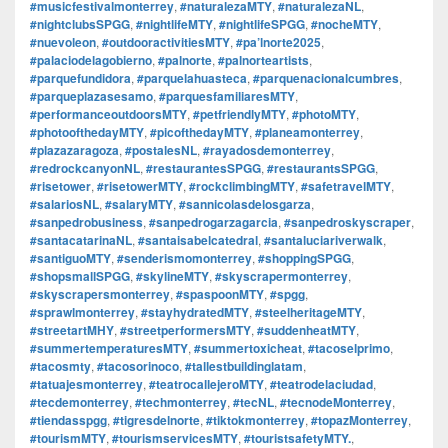
#musicfestivalmonterrey
,
#naturalezaMTY
,
#naturalezaNL
,
#nightclubsSPGG
,
#nightlifeMTY
,
#nightlifeSPGG
,
#nocheMTY
,
#nuevoleon
,
#outdooractivitiesMTY
,
#pa’lnorte2025
,
#palaciodelagobierno
,
#palnorte
,
#palnorteartists
,
#parquefundidora
,
#parquelahuasteca
,
#parquenacionalcumbres
,
#parqueplazasesamo
,
#parquesfamiliaresMTY
,
#performanceoutdoorsMTY
,
#petfriendlyMTY
,
#photoMTY
,
#photoofthedayMTY
,
#picofthedayMTY
,
#planeamonterrey
,
#plazazaragoza
,
#postalesNL
,
#rayadosdemonterrey
,
#redrockcanyonNL
,
#restaurantesSPGG
,
#restaurantsSPGG
,
#risetower
,
#risetowerMTY
,
#rockclimbingMTY
,
#safetravelMTY
,
#salariosNL
,
#salaryMTY
,
#sannicolasdelosgarza
,
#sanpedrobusiness
,
#sanpedrogarzagarcia
,
#sanpedroskyscraper
,
#santacatarinaNL
,
#santaisabelcatedral
,
#santaluciariverwalk
,
#santiguoMTY
,
#senderismomonterrey
,
#shoppingSPGG
,
#shopsmallSPGG
,
#skylineMTY
,
#skyscrapermonterrey
,
#skyscrapersmonterrey
,
#spaspoonMTY
,
#spgg
,
#sprawlmonterrey
,
#stayhydratedMTY
,
#steelheritageMTY
,
#streetartMHY
,
#streetperformersMTY
,
#suddenheatMTY
,
#summertemperaturesMTY
,
#summertoxicheat
,
#tacoselprimo
,
#tacosmty
,
#tacosorinoco
,
#tallestbuildinglatam
,
#tatuajesmonterrey
,
#teatrocallejeroMTY
,
#teatrodelaciudad
,
#tecdemonterrey
,
#techmonterrey
,
#tecNL
,
#tecnodeMonterrey
,
#tiendasspgg
,
#tigresdelnorte
,
#tiktokmonterrey
,
#topazMonterrey
,
#tourismMTY
,
#tourismservicesMTY
,
#touristsafetyMTY.
,