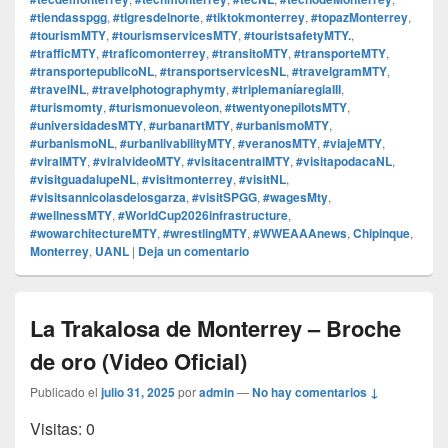
#tiendasspgg
,
#tigresdelnorte
,
#tiktokmonterrey
,
#topazMonterrey
,
#tourismMTY
,
#tourismservicesMTY
,
#touristsafetyMTY.
,
#trafficMTY
,
#traficomonterrey
,
#transitoMTY
,
#transporteMTY
,
#transportepublicoNL
,
#transportservicesNL
,
#travelgramMTY
,
#travelNL
,
#travelphotographymty
,
#triplemaníaregiaIII
,
#turismomty
,
#turismonuevoleon
,
#twentyonepilotsMTY
,
#universidadesMTY
,
#urbanartMTY
,
#urbanismoMTY
,
#urbanismoNL
,
#urbanlivabilityMTY
,
#veranosMTY
,
#viajeMTY
,
#viralMTY
,
#viralvideoMTY
,
#visitacentralMTY
,
#visitapodacaNL
,
#visitguadalupeNL
,
#visitmonterrey
,
#visitNL
,
#visitsannicolasdelosgarza
,
#visitSPGG
,
#wagesMty
,
#wellnessMTY
,
#WorldCup2026infrastructure
,
#wowarchitectureMTY
,
#wrestlingMTY
,
#WWEAAAnews
,
Chipinque
,
Monterrey
,
UANL
|
Deja un comentario
La Trakalosa de Monterrey – Broche
de oro (Video Oficial)
Publicado el
julio 31, 2025
por
admin
—
No hay comentarios ↓
Visitas: 0