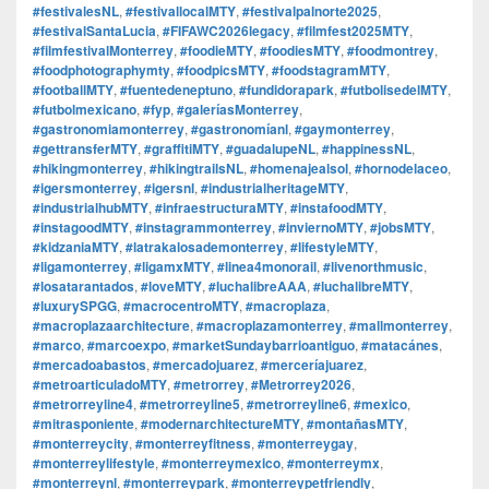
#festivalesNL
,
#festivallocalMTY
,
#festivalpalnorte2025
,
#festivalSantaLucia
,
#FIFAWC2026legacy
,
#filmfest2025MTY
,
#filmfestivalMonterrey
,
#foodieMTY
,
#foodiesMTY
,
#foodmontrey
,
#foodphotographymty
,
#foodpicsMTY
,
#foodstagramMTY
,
#footballMTY
,
#fuentedeneptuno
,
#fundidorapark
,
#futbolisedelMTY
,
#futbolmexicano
,
#fyp
,
#galeríasMonterrey
,
#gastronomiamonterrey
,
#gastronomíanl
,
#gaymonterrey
,
#gettransferMTY
,
#graffitiMTY
,
#guadalupeNL
,
#happinessNL
,
#hikingmonterrey
,
#hikingtrailsNL
,
#homenajealsol
,
#hornodelaceo
,
#igersmonterrey
,
#igersnl
,
#industrialheritageMTY
,
#industrialhubMTY
,
#infraestructuraMTY
,
#instafoodMTY
,
#instagoodMTY
,
#instagrammonterrey
,
#inviernoMTY
,
#jobsMTY
,
#kidzaniaMTY
,
#latrakalosademonterrey
,
#lifestyleMTY
,
#ligamonterrey
,
#ligamxMTY
,
#linea4monorail
,
#livenorthmusic
,
#losatarantados
,
#loveMTY
,
#luchalibreAAA
,
#luchalibreMTY
,
#luxurySPGG
,
#macrocentroMTY
,
#macroplaza
,
#macroplazaarchitecture
,
#macroplazamonterrey
,
#mallmonterrey
,
#marco
,
#marcoexpo
,
#marketSundaybarrioantiguo
,
#matacánes
,
#mercadoabastos
,
#mercadojuarez
,
#merceríajuarez
,
#metroarticuladoMTY
,
#metrorrey
,
#Metrorrey2026
,
#metrorreyline4
,
#metrorreyline5
,
#metrorreyline6
,
#mexico
,
#mitrasponiente
,
#modernarchitectureMTY
,
#montañasMTY
,
#monterreycity
,
#monterreyfitness
,
#monterreygay
,
#monterreylifestyle
,
#monterreymexico
,
#monterreymx
,
#monterreynl
,
#monterreypark
,
#monterreypetfriendly
,