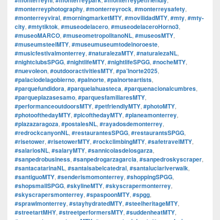
#monterreyphotography
,
#monterreyrock
,
#monterreysafety
,
#monterreyviral
,
#morningmarketMTY
,
#movilidadMTY
,
#mty
,
#mty-
city
,
#mtytiktok
,
#museodelacero
,
#museodelaceroHorno3
,
#museoMARCO
,
#museometropolitanoNL
,
#museosMTY
,
#museumsteelMTY
,
#museumuseumtodelnoroeste
,
#musicfestivalmonterrey
,
#naturalezaMTY
,
#naturalezaNL
,
#nightclubsSPGG
,
#nightlifeMTY
,
#nightlifeSPGG
,
#nocheMTY
,
#nuevoleon
,
#outdooractivitiesMTY
,
#pa’lnorte2025
,
#palaciodelagobierno
,
#palnorte
,
#palnorteartists
,
#parquefundidora
,
#parquelahuasteca
,
#parquenacionalcumbres
,
#parqueplazasesamo
,
#parquesfamiliaresMTY
,
#performanceoutdoorsMTY
,
#petfriendlyMTY
,
#photoMTY
,
#photoofthedayMTY
,
#picofthedayMTY
,
#planeamonterrey
,
#plazazaragoza
,
#postalesNL
,
#rayadosdemonterrey
,
#redrockcanyonNL
,
#restaurantesSPGG
,
#restaurantsSPGG
,
#risetower
,
#risetowerMTY
,
#rockclimbingMTY
,
#safetravelMTY
,
#salariosNL
,
#salaryMTY
,
#sannicolasdelosgarza
,
#sanpedrobusiness
,
#sanpedrogarzagarcia
,
#sanpedroskyscraper
,
#santacatarinaNL
,
#santaisabelcatedral
,
#santaluciariverwalk
,
#santiguoMTY
,
#senderismomonterrey
,
#shoppingSPGG
,
#shopsmallSPGG
,
#skylineMTY
,
#skyscrapermonterrey
,
#skyscrapersmonterrey
,
#spaspoonMTY
,
#spgg
,
#sprawlmonterrey
,
#stayhydratedMTY
,
#steelheritageMTY
,
#streetartMHY
,
#streetperformersMTY
,
#suddenheatMTY
,