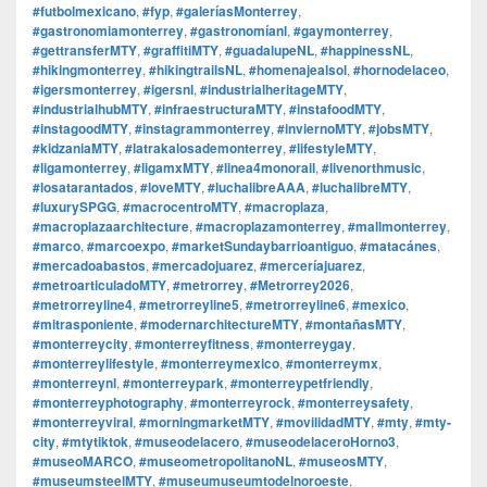
#futbolmexicano
,
#fyp
,
#galeríasMonterrey
,
#gastronomiamonterrey
,
#gastronomíanl
,
#gaymonterrey
,
#gettransferMTY
,
#graffitiMTY
,
#guadalupeNL
,
#happinessNL
,
#hikingmonterrey
,
#hikingtrailsNL
,
#homenajealsol
,
#hornodelaceo
,
#igersmonterrey
,
#igersnl
,
#industrialheritageMTY
,
#industrialhubMTY
,
#infraestructuraMTY
,
#instafoodMTY
,
#instagoodMTY
,
#instagrammonterrey
,
#inviernoMTY
,
#jobsMTY
,
#kidzaniaMTY
,
#latrakalosademonterrey
,
#lifestyleMTY
,
#ligamonterrey
,
#ligamxMTY
,
#linea4monorail
,
#livenorthmusic
,
#losatarantados
,
#loveMTY
,
#luchalibreAAA
,
#luchalibreMTY
,
#luxurySPGG
,
#macrocentroMTY
,
#macroplaza
,
#macroplazaarchitecture
,
#macroplazamonterrey
,
#mallmonterrey
,
#marco
,
#marcoexpo
,
#marketSundaybarrioantiguo
,
#matacánes
,
#mercadoabastos
,
#mercadojuarez
,
#merceríajuarez
,
#metroarticuladoMTY
,
#metrorrey
,
#Metrorrey2026
,
#metrorreyline4
,
#metrorreyline5
,
#metrorreyline6
,
#mexico
,
#mitrasponiente
,
#modernarchitectureMTY
,
#montañasMTY
,
#monterreycity
,
#monterreyfitness
,
#monterreygay
,
#monterreylifestyle
,
#monterreymexico
,
#monterreymx
,
#monterreynl
,
#monterreypark
,
#monterreypetfriendly
,
#monterreyphotography
,
#monterreyrock
,
#monterreysafety
,
#monterreyviral
,
#morningmarketMTY
,
#movilidadMTY
,
#mty
,
#mty-
city
,
#mtytiktok
,
#museodelacero
,
#museodelaceroHorno3
,
#museoMARCO
,
#museometropolitanoNL
,
#museosMTY
,
#museumsteelMTY
,
#museumuseumtodelnoroeste
,