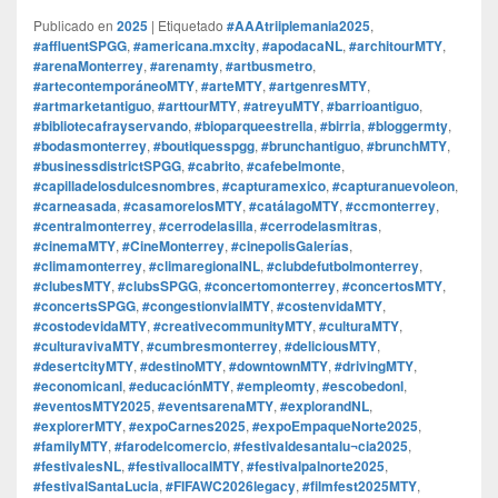
Publicado en
2025
|
Etiquetado
#AAAtriiplemania2025
,
#affluentSPGG
,
#americana.mxcity
,
#apodacaNL
,
#architourMTY
,
#arenaMonterrey
,
#arenamty
,
#artbusmetro
,
#artecontemporáneoMTY
,
#arteMTY
,
#artgenresMTY
,
#artmarketantiguo
,
#arttourMTY
,
#atreyuMTY
,
#barrioantiguo
,
#bibliotecafrayservando
,
#bioparqueestrella
,
#birria
,
#bloggermty
,
#bodasmonterrey
,
#boutiquesspgg
,
#brunchantiguo
,
#brunchMTY
,
#businessdistrictSPGG
,
#cabrito
,
#cafebelmonte
,
#capilladelosdulcesnombres
,
#capturamexico
,
#capturanuevoleon
,
#carneasada
,
#casamorelosMTY
,
#catálagoMTY
,
#ccmonterrey
,
#centralmonterrey
,
#cerrodelasilla
,
#cerrodelasmitras
,
#cinemaMTY
,
#CineMonterrey
,
#cinepolisGalerías
,
#climamonterrey
,
#climaregionalNL
,
#clubdefutbolmonterrey
,
#clubesMTY
,
#clubsSPGG
,
#concertomonterrey
,
#concertosMTY
,
#concertsSPGG
,
#congestionvialMTY
,
#costenvidaMTY
,
#costodevidaMTY
,
#creativecommunityMTY
,
#culturaMTY
,
#culturavivaMTY
,
#cumbresmonterrey
,
#deliciousMTY
,
#desertcityMTY
,
#destinoMTY
,
#downtownMTY
,
#drivingMTY
,
#economicanl
,
#educaciónMTY
,
#empleomty
,
#escobedonl
,
#eventosMTY2025
,
#eventsarenaMTY
,
#explorandNL
,
#explorerMTY
,
#expoCarnes2025
,
#expoEmpaqueNorte2025
,
#familyMTY
,
#farodelcomercio
,
#festivaldesantalu¬cia2025
,
#festivalesNL
,
#festivallocalMTY
,
#festivalpalnorte2025
,
#festivalSantaLucia
,
#FIFAWC2026legacy
,
#filmfest2025MTY
,