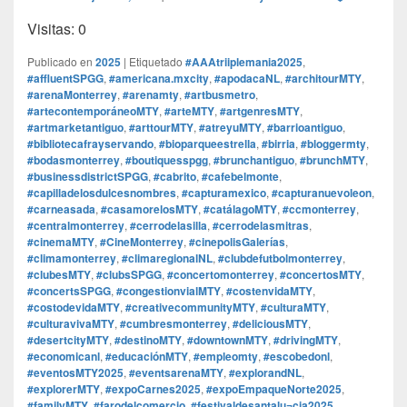
Visitas: 0
Publicado en
2025
|
Etiquetado
#AAAtriiplemania2025
,
#affluentSPGG
,
#americana.mxcity
,
#apodacaNL
,
#architourMTY
,
#arenaMonterrey
,
#arenamty
,
#artbusmetro
,
#artecontemporáneoMTY
,
#arteMTY
,
#artgenresMTY
,
#artmarketantiguo
,
#arttourMTY
,
#atreyuMTY
,
#barrioantiguo
,
#bibliotecafrayservando
,
#bioparqueestrella
,
#birria
,
#bloggermty
,
#bodasmonterrey
,
#boutiquesspgg
,
#brunchantiguo
,
#brunchMTY
,
#businessdistrictSPGG
,
#cabrito
,
#cafebelmonte
,
#capilladelosdulcesnombres
,
#capturamexico
,
#capturanuevoleon
,
#carneasada
,
#casamorelosMTY
,
#catálagoMTY
,
#ccmonterrey
,
#centralmonterrey
,
#cerrodelasilla
,
#cerrodelasmitras
,
#cinemaMTY
,
#CineMonterrey
,
#cinepolisGalerías
,
#climamonterrey
,
#climaregionalNL
,
#clubdefutbolmonterrey
,
#clubesMTY
,
#clubsSPGG
,
#concertomonterrey
,
#concertosMTY
,
#concertsSPGG
,
#congestionvialMTY
,
#costenvidaMTY
,
#costodevidaMTY
,
#creativecommunityMTY
,
#culturaMTY
,
#culturavivaMTY
,
#cumbresmonterrey
,
#deliciousMTY
,
#desertcityMTY
,
#destinoMTY
,
#downtownMTY
,
#drivingMTY
,
#economicanl
,
#educaciónMTY
,
#empleomty
,
#escobedonl
,
#eventosMTY2025
,
#eventsarenaMTY
,
#explorandNL
,
#explorerMTY
,
#expoCarnes2025
,
#expoEmpaqueNorte2025
,
#familyMTY
,
#farodelcomercio
,
#festivaldesantalu¬cia2025
,