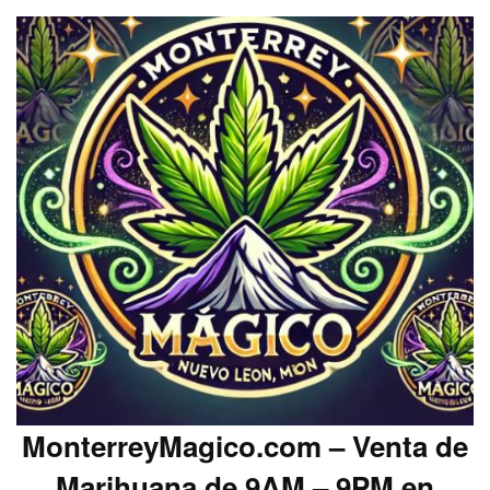
MonterreyMagico.com – Venta de
Marihuana de 9AM – 9PM en