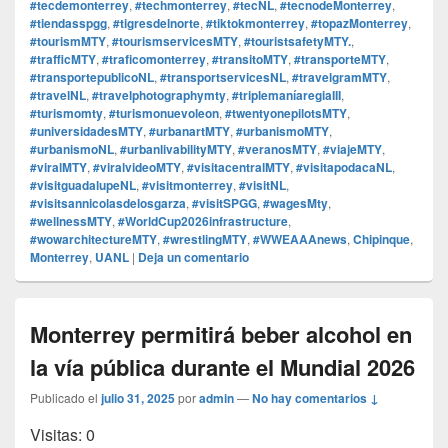
#tecdemonterrey
,
#techmonterrey
,
#tecNL
,
#tecnodeMonterrey
,
#tiendasspgg
,
#tigresdelnorte
,
#tiktokmonterrey
,
#topazMonterrey
,
#tourismMTY
,
#tourismservicesMTY
,
#touristsafetyMTY.
,
#trafficMTY
,
#traficomonterrey
,
#transitoMTY
,
#transporteMTY
,
#transportepublicoNL
,
#transportservicesNL
,
#travelgramMTY
,
#travelNL
,
#travelphotographymty
,
#triplemaníaregiaIII
,
#turismomty
,
#turismonuevoleon
,
#twentyonepilotsMTY
,
#universidadesMTY
,
#urbanartMTY
,
#urbanismoMTY
,
#urbanismoNL
,
#urbanlivabilityMTY
,
#veranosMTY
,
#viajeMTY
,
#viralMTY
,
#viralvideoMTY
,
#visitacentralMTY
,
#visitapodacaNL
,
#visitguadalupeNL
,
#visitmonterrey
,
#visitNL
,
#visitsannicolasdelosgarza
,
#visitSPGG
,
#wagesMty
,
#wellnessMTY
,
#WorldCup2026infrastructure
,
#wowarchitectureMTY
,
#wrestlingMTY
,
#WWEAAAnews
,
Chipinque
,
Monterrey
,
UANL
|
Deja un comentario
Monterrey permitirá beber alcohol en
la vía pública durante el Mundial 2026
Publicado el
julio 31, 2025
por
admin
—
No hay comentarios ↓
Visitas: 0