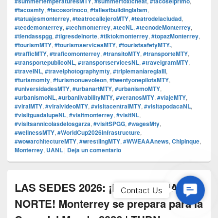
#summertemperaturesMTY
,
#summertoxicheat
,
#tacoselprimo
,
#tacosmty
,
#tacosorinoco
,
#tallestbuildinglatam
,
#tatuajesmonterrey
,
#teatrocallejeroMTY
,
#teatrodelaciudad
,
#tecdemonterrey
,
#techmonterrey
,
#tecNL
,
#tecnodeMonterrey
,
#tiendasspgg
,
#tigresdelnorte
,
#tiktokmonterrey
,
#topazMonterrey
,
#tourismMTY
,
#tourismservicesMTY
,
#touristsafetyMTY.
,
#trafficMTY
,
#traficomonterrey
,
#transitoMTY
,
#transporteMTY
,
#transportepublicoNL
,
#transportservicesNL
,
#travelgramMTY
,
#travelNL
,
#travelphotographymty
,
#triplemaníaregiaIII
,
#turismomty
,
#turismonuevoleon
,
#twentyonepilotsMTY
,
#universidadesMTY
,
#urbanartMTY
,
#urbanismoMTY
,
#urbanismoNL
,
#urbanlivabilityMTY
,
#veranosMTY
,
#viajeMTY
,
#viralMTY
,
#viralvideoMTY
,
#visitacentralMTY
,
#visitapodacaNL
,
#visitguadalupeNL
,
#visitmonterrey
,
#visitNL
,
#visitsannicolasdelosgarza
,
#visitSPGG
,
#wagesMty
,
#wellnessMTY
,
#WorldCup2026infrastructure
,
#wowarchitectureMTY
,
#wrestlingMTY
,
#WWEAAAnews
,
Chipinque
,
Monterrey
,
UANL
|
Deja un comentario
LAS SEDES 2026: ¡LA SULTANA DEL
Contac
Contact Us
Us
NORTE! Monterrey se prepara para la