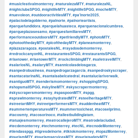
#musicfestivalmonterrey
,
#naturalezaMTY
,
#naturalezaNL
,
#nightclubsSPGG
,
#nightlifeMTY
,
#nightlifeSPGG
,
#nocheMTY
,
#nuevoleon
,
#outdooractivitiesMTY
,
#pa’lnorte2025
,
#palaciodelagobierno
,
#palnorte
,
#palnorteartists
,
#parquefundidora
,
#parquelahuasteca
,
#parquenacionalcumbres
,
#parqueplazasesamo
,
#parquesfamiliaresMTY
,
#performanceoutdoorsMTY
,
#petfriendlyMTY
,
#photoMTY
,
#photoofthedayMTY
,
#picofthedayMTY
,
#planeamonterrey
,
#plazazaragoza
,
#postalesNL
,
#rayadosdemonterrey
,
#redrockcanyonNL
,
#restaurantesSPGG
,
#restaurantsSPGG
,
#risetower
,
#risetowerMTY
,
#rockclimbingMTY
,
#safetravelMTY
,
#salariosNL
,
#salaryMTY
,
#sannicolasdelosgarza
,
#sanpedrobusiness
,
#sanpedrogarzagarcia
,
#sanpedroskyscraper
,
#santacatarinaNL
,
#santaisabelcatedral
,
#santaluciariverwalk
,
#santiguoMTY
,
#senderismomonterrey
,
#shoppingSPGG
,
#shopsmallSPGG
,
#skylineMTY
,
#skyscrapermonterrey
,
#skyscrapersmonterrey
,
#spaspoonMTY
,
#spgg
,
#sprawlmonterrey
,
#stayhydratedMTY
,
#steelheritageMTY
,
#streetartMHY
,
#streetperformersMTY
,
#suddenheatMTY
,
#summertemperaturesMTY
,
#summertoxicheat
,
#tacoselprimo
,
#tacosmty
,
#tacosorinoco
,
#tallestbuildinglatam
,
#tatuajesmonterrey
,
#teatrocallejeroMTY
,
#teatrodelaciudad
,
#tecdemonterrey
,
#techmonterrey
,
#tecNL
,
#tecnodeMonterrey
,
#tiendasspgg
,
#tigresdelnorte
,
#tiktokmonterrey
,
#topazMonterrey
,
#tourismMTY
,
#tourismservicesMTY
,
#touristsafetyMTY.
,