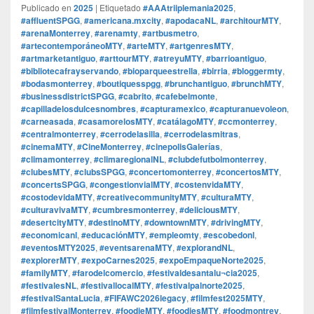
Publicado en
2025
|
Etiquetado
#AAAtriiplemania2025
,
#affluentSPGG
,
#americana.mxcity
,
#apodacaNL
,
#architourMTY
,
#arenaMonterrey
,
#arenamty
,
#artbusmetro
,
#artecontemporáneoMTY
,
#arteMTY
,
#artgenresMTY
,
#artmarketantiguo
,
#arttourMTY
,
#atreyuMTY
,
#barrioantiguo
,
#bibliotecafrayservando
,
#bioparqueestrella
,
#birria
,
#bloggermty
,
#bodasmonterrey
,
#boutiquesspgg
,
#brunchantiguo
,
#brunchMTY
,
#businessdistrictSPGG
,
#cabrito
,
#cafebelmonte
,
#capilladelosdulcesnombres
,
#capturamexico
,
#capturanuevoleon
,
#carneasada
,
#casamorelosMTY
,
#catálagoMTY
,
#ccmonterrey
,
#centralmonterrey
,
#cerrodelasilla
,
#cerrodelasmitras
,
#cinemaMTY
,
#CineMonterrey
,
#cinepolisGalerías
,
#climamonterrey
,
#climaregionalNL
,
#clubdefutbolmonterrey
,
#clubesMTY
,
#clubsSPGG
,
#concertomonterrey
,
#concertosMTY
,
#concertsSPGG
,
#congestionvialMTY
,
#costenvidaMTY
,
#costodevidaMTY
,
#creativecommunityMTY
,
#culturaMTY
,
#culturavivaMTY
,
#cumbresmonterrey
,
#deliciousMTY
,
#desertcityMTY
,
#destinoMTY
,
#downtownMTY
,
#drivingMTY
,
#economicanl
,
#educaciónMTY
,
#empleomty
,
#escobedonl
,
#eventosMTY2025
,
#eventsarenaMTY
,
#explorandNL
,
#explorerMTY
,
#expoCarnes2025
,
#expoEmpaqueNorte2025
,
#familyMTY
,
#farodelcomercio
,
#festivaldesantalu¬cia2025
,
#festivalesNL
,
#festivallocalMTY
,
#festivalpalnorte2025
,
#festivalSantaLucia
,
#FIFAWC2026legacy
,
#filmfest2025MTY
,
#filmfestivalMonterrey
,
#foodieMTY
,
#foodiesMTY
,
#foodmontrey
,