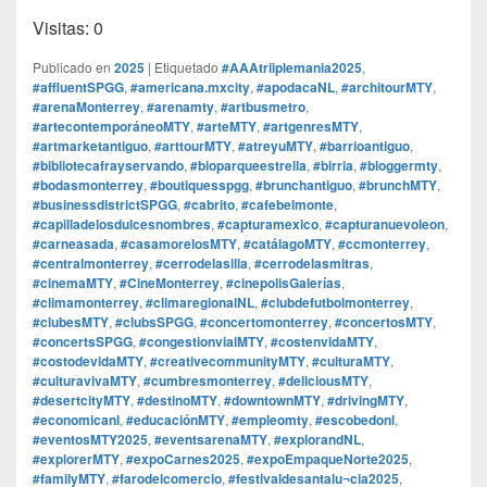
Visitas: 0
Publicado en
2025
|
Etiquetado
#AAAtriiplemania2025
,
#affluentSPGG
,
#americana.mxcity
,
#apodacaNL
,
#architourMTY
,
#arenaMonterrey
,
#arenamty
,
#artbusmetro
,
#artecontemporáneoMTY
,
#arteMTY
,
#artgenresMTY
,
#artmarketantiguo
,
#arttourMTY
,
#atreyuMTY
,
#barrioantiguo
,
#bibliotecafrayservando
,
#bioparqueestrella
,
#birria
,
#bloggermty
,
#bodasmonterrey
,
#boutiquesspgg
,
#brunchantiguo
,
#brunchMTY
,
#businessdistrictSPGG
,
#cabrito
,
#cafebelmonte
,
#capilladelosdulcesnombres
,
#capturamexico
,
#capturanuevoleon
,
#carneasada
,
#casamorelosMTY
,
#catálagoMTY
,
#ccmonterrey
,
#centralmonterrey
,
#cerrodelasilla
,
#cerrodelasmitras
,
#cinemaMTY
,
#CineMonterrey
,
#cinepolisGalerías
,
#climamonterrey
,
#climaregionalNL
,
#clubdefutbolmonterrey
,
#clubesMTY
,
#clubsSPGG
,
#concertomonterrey
,
#concertosMTY
,
#concertsSPGG
,
#congestionvialMTY
,
#costenvidaMTY
,
#costodevidaMTY
,
#creativecommunityMTY
,
#culturaMTY
,
#culturavivaMTY
,
#cumbresmonterrey
,
#deliciousMTY
,
#desertcityMTY
,
#destinoMTY
,
#downtownMTY
,
#drivingMTY
,
#economicanl
,
#educaciónMTY
,
#empleomty
,
#escobedonl
,
#eventosMTY2025
,
#eventsarenaMTY
,
#explorandNL
,
#explorerMTY
,
#expoCarnes2025
,
#expoEmpaqueNorte2025
,
#familyMTY
,
#farodelcomercio
,
#festivaldesantalu¬cia2025
,