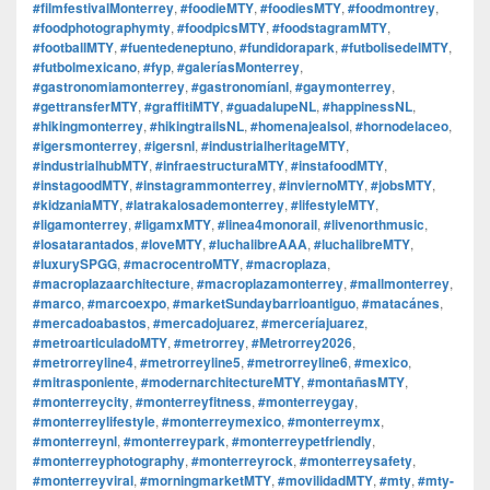
#filmfestivalMonterrey
,
#foodieMTY
,
#foodiesMTY
,
#foodmontrey
,
#foodphotographymty
,
#foodpicsMTY
,
#foodstagramMTY
,
#footballMTY
,
#fuentedeneptuno
,
#fundidorapark
,
#futbolisedelMTY
,
#futbolmexicano
,
#fyp
,
#galeríasMonterrey
,
#gastronomiamonterrey
,
#gastronomíanl
,
#gaymonterrey
,
#gettransferMTY
,
#graffitiMTY
,
#guadalupeNL
,
#happinessNL
,
#hikingmonterrey
,
#hikingtrailsNL
,
#homenajealsol
,
#hornodelaceo
,
#igersmonterrey
,
#igersnl
,
#industrialheritageMTY
,
#industrialhubMTY
,
#infraestructuraMTY
,
#instafoodMTY
,
#instagoodMTY
,
#instagrammonterrey
,
#inviernoMTY
,
#jobsMTY
,
#kidzaniaMTY
,
#latrakalosademonterrey
,
#lifestyleMTY
,
#ligamonterrey
,
#ligamxMTY
,
#linea4monorail
,
#livenorthmusic
,
#losatarantados
,
#loveMTY
,
#luchalibreAAA
,
#luchalibreMTY
,
#luxurySPGG
,
#macrocentroMTY
,
#macroplaza
,
#macroplazaarchitecture
,
#macroplazamonterrey
,
#mallmonterrey
,
#marco
,
#marcoexpo
,
#marketSundaybarrioantiguo
,
#matacánes
,
#mercadoabastos
,
#mercadojuarez
,
#merceríajuarez
,
#metroarticuladoMTY
,
#metrorrey
,
#Metrorrey2026
,
#metrorreyline4
,
#metrorreyline5
,
#metrorreyline6
,
#mexico
,
#mitrasponiente
,
#modernarchitectureMTY
,
#montañasMTY
,
#monterreycity
,
#monterreyfitness
,
#monterreygay
,
#monterreylifestyle
,
#monterreymexico
,
#monterreymx
,
#monterreynl
,
#monterreypark
,
#monterreypetfriendly
,
#monterreyphotography
,
#monterreyrock
,
#monterreysafety
,
#monterreyviral
,
#morningmarketMTY
,
#movilidadMTY
,
#mty
,
#mty-