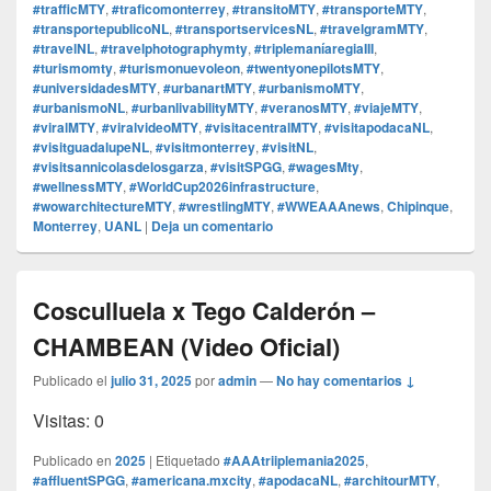
#trafficMTY
,
#traficomonterrey
,
#transitoMTY
,
#transporteMTY
,
#transportepublicoNL
,
#transportservicesNL
,
#travelgramMTY
,
#travelNL
,
#travelphotographymty
,
#triplemaníaregiaIII
,
#turismomty
,
#turismonuevoleon
,
#twentyonepilotsMTY
,
#universidadesMTY
,
#urbanartMTY
,
#urbanismoMTY
,
#urbanismoNL
,
#urbanlivabilityMTY
,
#veranosMTY
,
#viajeMTY
,
#viralMTY
,
#viralvideoMTY
,
#visitacentralMTY
,
#visitapodacaNL
,
#visitguadalupeNL
,
#visitmonterrey
,
#visitNL
,
#visitsannicolasdelosgarza
,
#visitSPGG
,
#wagesMty
,
#wellnessMTY
,
#WorldCup2026infrastructure
,
#wowarchitectureMTY
,
#wrestlingMTY
,
#WWEAAAnews
,
Chipinque
,
Monterrey
,
UANL
|
Deja un comentario
Cosculluela x Tego Calderón –
CHAMBEAN (Video Oficial)
Publicado el
julio 31, 2025
por
admin
—
No hay comentarios ↓
Visitas: 0
Publicado en
2025
|
Etiquetado
#AAAtriiplemania2025
,
#affluentSPGG
,
#americana.mxcity
,
#apodacaNL
,
#architourMTY
,