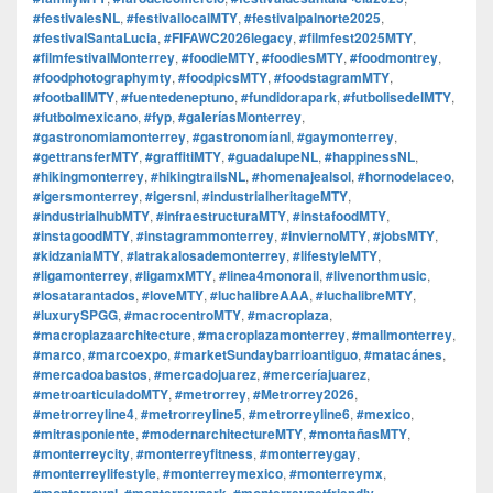
#festivalesNL
,
#festivallocalMTY
,
#festivalpalnorte2025
,
#festivalSantaLucia
,
#FIFAWC2026legacy
,
#filmfest2025MTY
,
#filmfestivalMonterrey
,
#foodieMTY
,
#foodiesMTY
,
#foodmontrey
,
#foodphotographymty
,
#foodpicsMTY
,
#foodstagramMTY
,
#footballMTY
,
#fuentedeneptuno
,
#fundidorapark
,
#futbolisedelMTY
,
#futbolmexicano
,
#fyp
,
#galeríasMonterrey
,
#gastronomiamonterrey
,
#gastronomíanl
,
#gaymonterrey
,
#gettransferMTY
,
#graffitiMTY
,
#guadalupeNL
,
#happinessNL
,
#hikingmonterrey
,
#hikingtrailsNL
,
#homenajealsol
,
#hornodelaceo
,
#igersmonterrey
,
#igersnl
,
#industrialheritageMTY
,
#industrialhubMTY
,
#infraestructuraMTY
,
#instafoodMTY
,
#instagoodMTY
,
#instagrammonterrey
,
#inviernoMTY
,
#jobsMTY
,
#kidzaniaMTY
,
#latrakalosademonterrey
,
#lifestyleMTY
,
#ligamonterrey
,
#ligamxMTY
,
#linea4monorail
,
#livenorthmusic
,
#losatarantados
,
#loveMTY
,
#luchalibreAAA
,
#luchalibreMTY
,
#luxurySPGG
,
#macrocentroMTY
,
#macroplaza
,
#macroplazaarchitecture
,
#macroplazamonterrey
,
#mallmonterrey
,
#marco
,
#marcoexpo
,
#marketSundaybarrioantiguo
,
#matacánes
,
#mercadoabastos
,
#mercadojuarez
,
#merceríajuarez
,
#metroarticuladoMTY
,
#metrorrey
,
#Metrorrey2026
,
#metrorreyline4
,
#metrorreyline5
,
#metrorreyline6
,
#mexico
,
#mitrasponiente
,
#modernarchitectureMTY
,
#montañasMTY
,
#monterreycity
,
#monterreyfitness
,
#monterreygay
,
#monterreylifestyle
,
#monterreymexico
,
#monterreymx
,
#monterreynl
,
#monterreypark
,
#monterreypetfriendly
,