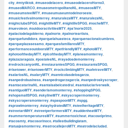
city
,
#mtytiktok
,
#museodelacero
,
#museodelaceroHorno3
,
#museoMARCO
,
#museometropolitanoNL
,
#museosMTY
,
#museumsteelMTY
,
#museumuseumtodelnoroeste
,
#musicfestivalmonterrey
,
#naturalezaMTY
,
#naturalezaNL
,
#nightclubsSPGG
,
#nightlifeMTY
,
#nightlifeSPGG
,
#nocheMTY
,
#nuevoleon
,
#outdooractivitiesMTY
,
#pa’lnorte2025
,
#palaciodelagobierno
,
#palnorte
,
#palnorteartists
,
#parquefundidora
,
#parquelahuasteca
,
#parquenacionalcumbres
,
#parqueplazasesamo
,
#parquesfamiliaresMTY
,
#performanceoutdoorsMTY
,
#petfriendlyMTY
,
#photoMTY
,
#photoofthedayMTY
,
#picofthedayMTY
,
#planeamonterrey
,
#plazazaragoza
,
#postalesNL
,
#rayadosdemonterrey
,
#redrockcanyonNL
,
#restaurantesSPGG
,
#restaurantsSPGG
,
#risetower
,
#risetowerMTY
,
#rockclimbingMTY
,
#safetravelMTY
,
#salariosNL
,
#salaryMTY
,
#sannicolasdelosgarza
,
#sanpedrobusiness
,
#sanpedrogarzagarcia
,
#sanpedroskyscraper
,
#santacatarinaNL
,
#santaisabelcatedral
,
#santaluciariverwalk
,
#santiguoMTY
,
#senderismomonterrey
,
#shoppingSPGG
,
#shopsmallSPGG
,
#skylineMTY
,
#skyscrapermonterrey
,
#skyscrapersmonterrey
,
#spaspoonMTY
,
#spgg
,
#sprawlmonterrey
,
#stayhydratedMTY
,
#steelheritageMTY
,
#streetartMHY
,
#streetperformersMTY
,
#suddenheatMTY
,
#summertemperaturesMTY
,
#summertoxicheat
,
#tacoselprimo
,
#tacosmty
,
#tacosorinoco
,
#tallestbuildinglatam
,
#tatuajesmonterrey
,
#teatrocallejeroMTY
,
#teatrodelaciudad
,