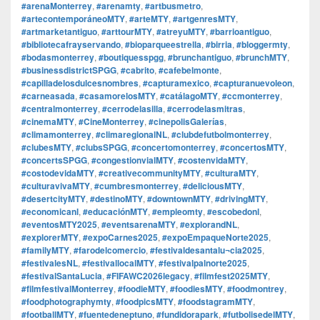
#arenaMonterrey
,
#arenamty
,
#artbusmetro
,
#artecontemporáneoMTY
,
#arteMTY
,
#artgenresMTY
,
#artmarketantiguo
,
#arttourMTY
,
#atreyuMTY
,
#barrioantiguo
,
#bibliotecafrayservando
,
#bioparqueestrella
,
#birria
,
#bloggermty
,
#bodasmonterrey
,
#boutiquesspgg
,
#brunchantiguo
,
#brunchMTY
,
#businessdistrictSPGG
,
#cabrito
,
#cafebelmonte
,
#capilladelosdulcesnombres
,
#capturamexico
,
#capturanuevoleon
,
#carneasada
,
#casamorelosMTY
,
#catálagoMTY
,
#ccmonterrey
,
#centralmonterrey
,
#cerrodelasilla
,
#cerrodelasmitras
,
#cinemaMTY
,
#CineMonterrey
,
#cinepolisGalerías
,
#climamonterrey
,
#climaregionalNL
,
#clubdefutbolmonterrey
,
#clubesMTY
,
#clubsSPGG
,
#concertomonterrey
,
#concertosMTY
,
#concertsSPGG
,
#congestionvialMTY
,
#costenvidaMTY
,
#costodevidaMTY
,
#creativecommunityMTY
,
#culturaMTY
,
#culturavivaMTY
,
#cumbresmonterrey
,
#deliciousMTY
,
#desertcityMTY
,
#destinoMTY
,
#downtownMTY
,
#drivingMTY
,
#economicanl
,
#educaciónMTY
,
#empleomty
,
#escobedonl
,
#eventosMTY2025
,
#eventsarenaMTY
,
#explorandNL
,
#explorerMTY
,
#expoCarnes2025
,
#expoEmpaqueNorte2025
,
#familyMTY
,
#farodelcomercio
,
#festivaldesantalu¬cia2025
,
#festivalesNL
,
#festivallocalMTY
,
#festivalpalnorte2025
,
#festivalSantaLucia
,
#FIFAWC2026legacy
,
#filmfest2025MTY
,
#filmfestivalMonterrey
,
#foodieMTY
,
#foodiesMTY
,
#foodmontrey
,
#foodphotographymty
,
#foodpicsMTY
,
#foodstagramMTY
,
#footballMTY
,
#fuentedeneptuno
,
#fundidorapark
,
#futbolisedelMTY
,