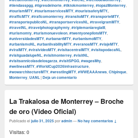
#tiendasspgg
,
#tigresdelnorte
,
#tiktokmonterrey
,
#topazMonterrey
,
#tourismMTY
,
#tourismservicesMTY
,
#touristsafetyMTY.
,
#trafficMTY
,
#traficomonterrey
,
#transitoMTY
,
#transporteMTY
,
#transportepublicoNL
,
#transportservicesNL
,
#travelgramMTY
,
#travelNL
,
#travelphotographymty
,
#triplemaníaregiaIII
,
#turismomty
,
#turismonuevoleon
,
#twentyonepilotsMTY
,
#universidadesMTY
,
#urbanartMTY
,
#urbanismoMTY
,
#urbanismoNL
,
#urbanlivabilityMTY
,
#veranosMTY
,
#viajeMTY
,
#viralMTY
,
#viralvideoMTY
,
#visitacentralMTY
,
#visitapodacaNL
,
#visitguadalupeNL
,
#visitmonterrey
,
#visitNL
,
#visitsannicolasdelosgarza
,
#visitSPGG
,
#wagesMty
,
#wellnessMTY
,
#WorldCup2026infrastructure
,
#wowarchitectureMTY
,
#wrestlingMTY
,
#WWEAAAnews
,
Chipinque
,
Monterrey
,
UANL
|
Deja un comentario
La Trakalosa de Monterrey – Broche
de oro (Video Oficial)
Publicado el
julio 31, 2025
por
admin
—
No hay comentarios ↓
Visitas: 0