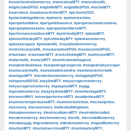
#musicfestivalmonterrey
,
#naturalezaMTY
,
#naturalezaNL
,
#nightclubsSPGG
,
#nightlifeMTY
,
#nightlifeSPGG
,
#nocheMTY
,
#nuevoleon
,
#outdooractivitiesMTY
,
#pa’lnorte2025
,
#palaciodelagobierno
,
#palnorte
,
#palnorteartists
,
#parquefundidora
,
#parquelahuasteca
,
#parquenacionalcumbres
,
#parqueplazasesamo
,
#parquesfamiliaresMTY
,
#performanceoutdoorsMTY
,
#petfriendlyMTY
,
#photoMTY
,
#photoofthedayMTY
,
#picofthedayMTY
,
#planeamonterrey
,
#plazazaragoza
,
#postalesNL
,
#rayadosdemonterrey
,
#redrockcanyonNL
,
#restaurantesSPGG
,
#restaurantsSPGG
,
#risetower
,
#risetowerMTY
,
#rockclimbingMTY
,
#safetravelMTY
,
#salariosNL
,
#salaryMTY
,
#sannicolasdelosgarza
,
#sanpedrobusiness
,
#sanpedrogarzagarcia
,
#sanpedroskyscraper
,
#santacatarinaNL
,
#santaisabelcatedral
,
#santaluciariverwalk
,
#santiguoMTY
,
#senderismomonterrey
,
#shoppingSPGG
,
#shopsmallSPGG
,
#skylineMTY
,
#skyscrapermonterrey
,
#skyscrapersmonterrey
,
#spaspoonMTY
,
#spgg
,
#sprawlmonterrey
,
#stayhydratedMTY
,
#steelheritageMTY
,
#streetartMHY
,
#streetperformersMTY
,
#suddenheatMTY
,
#summertemperaturesMTY
,
#summertoxicheat
,
#tacoselprimo
,
#tacosmty
,
#tacosorinoco
,
#tallestbuildinglatam
,
#tatuajesmonterrey
,
#teatrocallejeroMTY
,
#teatrodelaciudad
,
#tecdemonterrey
,
#techmonterrey
,
#tecNL
,
#tecnodeMonterrey
,
#tiendasspgg
,
#tigresdelnorte
,
#tiktokmonterrey
,
#topazMonterrey
,
#tourismMTY
,
#tourismservicesMTY
,
#touristsafetyMTY.
,