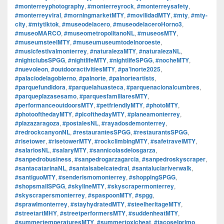
#monterreyphotography
,
#monterreyrock
,
#monterreysafety
,
#monterreyviral
,
#morningmarketMTY
,
#movilidadMTY
,
#mty
,
#mty-
city
,
#mtytiktok
,
#museodelacero
,
#museodelaceroHorno3
,
#museoMARCO
,
#museometropolitanoNL
,
#museosMTY
,
#museumsteelMTY
,
#museumuseumtodelnoroeste
,
#musicfestivalmonterrey
,
#naturalezaMTY
,
#naturalezaNL
,
#nightclubsSPGG
,
#nightlifeMTY
,
#nightlifeSPGG
,
#nocheMTY
,
#nuevoleon
,
#outdooractivitiesMTY
,
#pa’lnorte2025
,
#palaciodelagobierno
,
#palnorte
,
#palnorteartists
,
#parquefundidora
,
#parquelahuasteca
,
#parquenacionalcumbres
,
#parqueplazasesamo
,
#parquesfamiliaresMTY
,
#performanceoutdoorsMTY
,
#petfriendlyMTY
,
#photoMTY
,
#photoofthedayMTY
,
#picofthedayMTY
,
#planeamonterrey
,
#plazazaragoza
,
#postalesNL
,
#rayadosdemonterrey
,
#redrockcanyonNL
,
#restaurantesSPGG
,
#restaurantsSPGG
,
#risetower
,
#risetowerMTY
,
#rockclimbingMTY
,
#safetravelMTY
,
#salariosNL
,
#salaryMTY
,
#sannicolasdelosgarza
,
#sanpedrobusiness
,
#sanpedrogarzagarcia
,
#sanpedroskyscraper
,
#santacatarinaNL
,
#santaisabelcatedral
,
#santaluciariverwalk
,
#santiguoMTY
,
#senderismomonterrey
,
#shoppingSPGG
,
#shopsmallSPGG
,
#skylineMTY
,
#skyscrapermonterrey
,
#skyscrapersmonterrey
,
#spaspoonMTY
,
#spgg
,
#sprawlmonterrey
,
#stayhydratedMTY
,
#steelheritageMTY
,
#streetartMHY
,
#streetperformersMTY
,
#suddenheatMTY
,
#summertemperaturesMTY
,
#summertoxicheat
,
#tacoselprimo
,