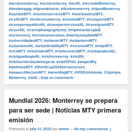
#tecdemonterrey
,
#techmonterrey
,
#tecNL
,
#tecnodeMonterrey
,
#tiendasspgg
,
#tigresdelnorte
,
#tiktokmonterrey
,
#topazMonterrey
,
#tourismMTY
,
#tourismservicesMTY
,
#touristsafetyMTY.
,
#trafficMTY
,
#traficomonterrey
,
#transitoMTY
,
#transporteMTY
,
#transportepublicoNL
,
#transportservicesNL
,
#travelgramMTY
,
#travelNL
,
#travelphotographymty
,
#triplemaníaregiaIII
,
#turismomty
,
#turismonuevoleon
,
#twentyonepilotsMTY
,
#universidadesMTY
,
#urbanartMTY
,
#urbanismoMTY
,
#urbanismoNL
,
#urbanlivabilityMTY
,
#veranosMTY
,
#viajeMTY
,
#viralMTY
,
#viralvideoMTY
,
#visitacentralMTY
,
#visitapodacaNL
,
#visitguadalupeNL
,
#visitmonterrey
,
#visitNL
,
#visitsannicolasdelosgarza
,
#visitSPGG
,
#wagesMty
,
#wellnessMTY
,
#WorldCup2026infrastructure
,
#wowarchitectureMTY
,
#wrestlingMTY
,
#WWEAAAnews
,
Chipinque
,
Monterrey
,
UANL
|
Deja un comentario
Mundial 2026: Monterrey se prepara
para ser sede | Noticias MTY primera
emisión
Publicado el
julio 31, 2025
por
admin
—
No hay comentarios ↓