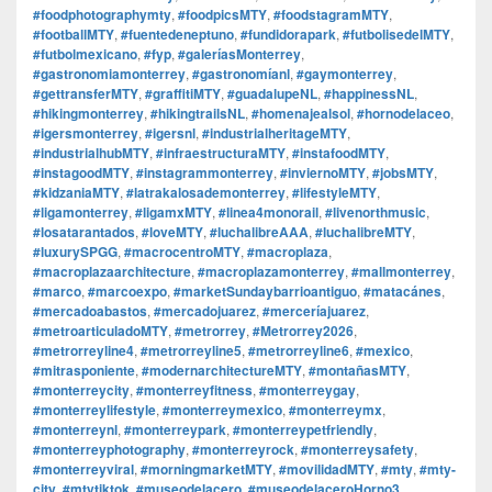
#foodphotographymty
,
#foodpicsMTY
,
#foodstagramMTY
,
#footballMTY
,
#fuentedeneptuno
,
#fundidorapark
,
#futbolisedelMTY
,
#futbolmexicano
,
#fyp
,
#galeríasMonterrey
,
#gastronomiamonterrey
,
#gastronomíanl
,
#gaymonterrey
,
#gettransferMTY
,
#graffitiMTY
,
#guadalupeNL
,
#happinessNL
,
#hikingmonterrey
,
#hikingtrailsNL
,
#homenajealsol
,
#hornodelaceo
,
#igersmonterrey
,
#igersnl
,
#industrialheritageMTY
,
#industrialhubMTY
,
#infraestructuraMTY
,
#instafoodMTY
,
#instagoodMTY
,
#instagrammonterrey
,
#inviernoMTY
,
#jobsMTY
,
#kidzaniaMTY
,
#latrakalosademonterrey
,
#lifestyleMTY
,
#ligamonterrey
,
#ligamxMTY
,
#linea4monorail
,
#livenorthmusic
,
#losatarantados
,
#loveMTY
,
#luchalibreAAA
,
#luchalibreMTY
,
#luxurySPGG
,
#macrocentroMTY
,
#macroplaza
,
#macroplazaarchitecture
,
#macroplazamonterrey
,
#mallmonterrey
,
#marco
,
#marcoexpo
,
#marketSundaybarrioantiguo
,
#matacánes
,
#mercadoabastos
,
#mercadojuarez
,
#merceríajuarez
,
#metroarticuladoMTY
,
#metrorrey
,
#Metrorrey2026
,
#metrorreyline4
,
#metrorreyline5
,
#metrorreyline6
,
#mexico
,
#mitrasponiente
,
#modernarchitectureMTY
,
#montañasMTY
,
#monterreycity
,
#monterreyfitness
,
#monterreygay
,
#monterreylifestyle
,
#monterreymexico
,
#monterreymx
,
#monterreynl
,
#monterreypark
,
#monterreypetfriendly
,
#monterreyphotography
,
#monterreyrock
,
#monterreysafety
,
#monterreyviral
,
#morningmarketMTY
,
#movilidadMTY
,
#mty
,
#mty-
city
,
#mtytiktok
,
#museodelacero
,
#museodelaceroHorno3
,