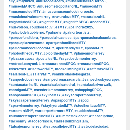
city
,
#mtytiktok
,
#museodelacero
,
#museodelaceroHorno3
,
#museoMARCO
,
#museometropolitanoNL
,
#museosMTY
,
#museumsteelMTY
,
#museumuseumtodelnoroeste
,
#musicfestivalmonterrey
,
#naturalezaMTY
,
#naturalezaNL
,
#nightclubsSPGG
,
#nightlifeMTY
,
#nightlifeSPGG
,
#nocheMTY
,
#nuevoleon
,
#outdooractivitiesMTY
,
#pa’lnorte2025
,
#palaciodelagobierno
,
#palnorte
,
#palnorteartists
,
#parquefundidora
,
#parquelahuasteca
,
#parquenacionalcumbres
,
#parqueplazasesamo
,
#parquesfamiliaresMTY
,
#performanceoutdoorsMTY
,
#petfriendlyMTY
,
#photoMTY
,
#photoofthedayMTY
,
#picofthedayMTY
,
#planeamonterrey
,
#plazazaragoza
,
#postalesNL
,
#rayadosdemonterrey
,
#redrockcanyonNL
,
#restaurantesSPGG
,
#restaurantsSPGG
,
#risetower
,
#risetowerMTY
,
#rockclimbingMTY
,
#safetravelMTY
,
#salariosNL
,
#salaryMTY
,
#sannicolasdelosgarza
,
#sanpedrobusiness
,
#sanpedrogarzagarcia
,
#sanpedroskyscraper
,
#santacatarinaNL
,
#santaisabelcatedral
,
#santaluciariverwalk
,
#santiguoMTY
,
#senderismomonterrey
,
#shoppingSPGG
,
#shopsmallSPGG
,
#skylineMTY
,
#skyscrapermonterrey
,
#skyscrapersmonterrey
,
#spaspoonMTY
,
#spgg
,
#sprawlmonterrey
,
#stayhydratedMTY
,
#steelheritageMTY
,
#streetartMHY
,
#streetperformersMTY
,
#suddenheatMTY
,
#summertemperaturesMTY
,
#summertoxicheat
,
#tacoselprimo
,
#tacosmty
,
#tacosorinoco
,
#tallestbuildinglatam
,
#tatuajesmonterrey
,
#teatrocallejeroMTY
,
#teatrodelaciudad
,