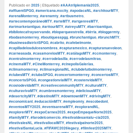
Publicado en
2025
|
Etiquetado
#AAAtriiplemania2025
,
#affluentSPGG
,
#americana.mxcity
,
#apodacaNL
,
#architourMTY
,
#arenaMonterrey
,
#arenamty
,
#artbusmetro
,
#artecontemporáneoMTY
,
#arteMTY
,
#artgenresMTY
,
#artmarketantiguo
,
#arttourMTY
,
#atreyuMTY
,
#barrioantiguo
,
#bibliotecafrayservando
,
#bioparqueestrella
,
#birria
,
#bloggermty
,
#bodasmonterrey
,
#boutiquesspgg
,
#brunchantiguo
,
#brunchMTY
,
#businessdistrictSPGG
,
#cabrito
,
#cafebelmonte
,
#capilladelosdulcesnombres
,
#capturamexico
,
#capturanuevoleon
,
#carneasada
,
#casamorelosMTY
,
#catálagoMTY
,
#ccmonterrey
,
#centralmonterrey
,
#cerrodelasilla
,
#cerrodelasmitras
,
#cinemaMTY
,
#CineMonterrey
,
#cinepolisGalerías
,
#climamonterrey
,
#climaregionalNL
,
#clubdefutbolmonterrey
,
#clubesMTY
,
#clubsSPGG
,
#concertomonterrey
,
#concertosMTY
,
#concertsSPGG
,
#congestionvialMTY
,
#costenvidaMTY
,
#costodevidaMTY
,
#creativecommunityMTY
,
#culturaMTY
,
#culturavivaMTY
,
#cumbresmonterrey
,
#deliciousMTY
,
#desertcityMTY
,
#destinoMTY
,
#downtownMTY
,
#drivingMTY
,
#economicanl
,
#educaciónMTY
,
#empleomty
,
#escobedonl
,
#eventosMTY2025
,
#eventsarenaMTY
,
#explorandNL
,
#explorerMTY
,
#expoCarnes2025
,
#expoEmpaqueNorte2025
,
#familyMTY
,
#farodelcomercio
,
#festivaldesantalu¬cia2025
,
#festivalesNL
,
#festivallocalMTY
,
#festivalpalnorte2025
,
#festivalSantaLucia
,
#FIFAWC2026legacy
,
#filmfest2025MTY
,