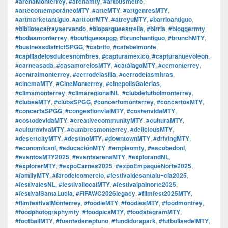
#arenaMonterrey
,
#arenamty
,
#artbusmetro
,
#artecontemporáneoMTY
,
#arteMTY
,
#artgenresMTY
,
#artmarketantiguo
,
#arttourMTY
,
#atreyuMTY
,
#barrioantiguo
,
#bibliotecafrayservando
,
#bioparqueestrella
,
#birria
,
#bloggermty
,
#bodasmonterrey
,
#boutiquesspgg
,
#brunchantiguo
,
#brunchMTY
,
#businessdistrictSPGG
,
#cabrito
,
#cafebelmonte
,
#capilladelosdulcesnombres
,
#capturamexico
,
#capturanuevoleon
,
#carneasada
,
#casamorelosMTY
,
#catálagoMTY
,
#ccmonterrey
,
#centralmonterrey
,
#cerrodelasilla
,
#cerrodelasmitras
,
#cinemaMTY
,
#CineMonterrey
,
#cinepolisGalerías
,
#climamonterrey
,
#climaregionalNL
,
#clubdefutbolmonterrey
,
#clubesMTY
,
#clubsSPGG
,
#concertomonterrey
,
#concertosMTY
,
#concertsSPGG
,
#congestionvialMTY
,
#costenvidaMTY
,
#costodevidaMTY
,
#creativecommunityMTY
,
#culturaMTY
,
#culturavivaMTY
,
#cumbresmonterrey
,
#deliciousMTY
,
#desertcityMTY
,
#destinoMTY
,
#downtownMTY
,
#drivingMTY
,
#economicanl
,
#educaciónMTY
,
#empleomty
,
#escobedonl
,
#eventosMTY2025
,
#eventsarenaMTY
,
#explorandNL
,
#explorerMTY
,
#expoCarnes2025
,
#expoEmpaqueNorte2025
,
#familyMTY
,
#farodelcomercio
,
#festivaldesantalu¬cia2025
,
#festivalesNL
,
#festivallocalMTY
,
#festivalpalnorte2025
,
#festivalSantaLucia
,
#FIFAWC2026legacy
,
#filmfest2025MTY
,
#filmfestivalMonterrey
,
#foodieMTY
,
#foodiesMTY
,
#foodmontrey
,
#foodphotographymty
,
#foodpicsMTY
,
#foodstagramMTY
,
#footballMTY
,
#fuentedeneptuno
,
#fundidorapark
,
#futbolisedelMTY
,