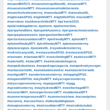
#museoMARCO
,
#museometropolitanoNL
,
#museosMTY
,
#museumsteelMTY
,
#museumuseumtodelnoroeste
,
#musicfestivalmonterrey
,
#naturalezaMTY
,
#naturalezaNL
,
#nightclubsSPGG
,
#nightlifeMTY
,
#nightlifeSPGG
,
#nocheMTY
,
#nuevoleon
,
#outdooractivitiesMTY
,
#pa’lnorte2025
,
#palaciodelagobierno
,
#palnorte
,
#palnorteartists
,
#parquefundidora
,
#parquelahuasteca
,
#parquenacionalcumbres
,
#parqueplazasesamo
,
#parquesfamiliaresMTY
,
#performanceoutdoorsMTY
,
#petfriendlyMTY
,
#photoMTY
,
#photoofthedayMTY
,
#picofthedayMTY
,
#planeamonterrey
,
#plazazaragoza
,
#postalesNL
,
#rayadosdemonterrey
,
#redrockcanyonNL
,
#restaurantesSPGG
,
#restaurantsSPGG
,
#risetower
,
#risetowerMTY
,
#rockclimbingMTY
,
#safetravelMTY
,
#salariosNL
,
#salaryMTY
,
#sannicolasdelosgarza
,
#sanpedrobusiness
,
#sanpedrogarzagarcia
,
#sanpedroskyscraper
,
#santacatarinaNL
,
#santaisabelcatedral
,
#santaluciariverwalk
,
#santiguoMTY
,
#senderismomonterrey
,
#shoppingSPGG
,
#shopsmallSPGG
,
#skylineMTY
,
#skyscrapermonterrey
,
#skyscrapersmonterrey
,
#spaspoonMTY
,
#spgg
,
#sprawlmonterrey
,
#stayhydratedMTY
,
#steelheritageMTY
,
#streetartMHY
,
#streetperformersMTY
,
#suddenheatMTY
,
#summertemperaturesMTY
,
#summertoxicheat
,
#tacoselprimo
,
#tacosmty
,
#tacosorinoco
,
#tallestbuildinglatam
,
#tatuajesmonterrey
,
#teatrocallejeroMTY
,
#teatrodelaciudad
,
#tecdemonterrey
,
#techmonterrey
,
#tecNL
,
#tecnodeMonterrey
,