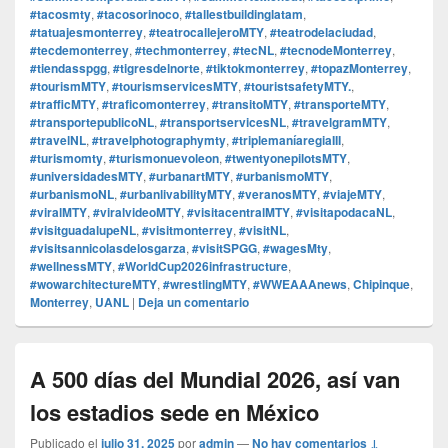
#tacosmty
,
#tacosorinoco
,
#tallestbuildinglatam
,
#tatuajesmonterrey
,
#teatrocallejeroMTY
,
#teatrodelaciudad
,
#tecdemonterrey
,
#techmonterrey
,
#tecNL
,
#tecnodeMonterrey
,
#tiendasspgg
,
#tigresdelnorte
,
#tiktokmonterrey
,
#topazMonterrey
,
#tourismMTY
,
#tourismservicesMTY
,
#touristsafetyMTY.
,
#trafficMTY
,
#traficomonterrey
,
#transitoMTY
,
#transporteMTY
,
#transportepublicoNL
,
#transportservicesNL
,
#travelgramMTY
,
#travelNL
,
#travelphotographymty
,
#triplemaníaregiaIII
,
#turismomty
,
#turismonuevoleon
,
#twentyonepilotsMTY
,
#universidadesMTY
,
#urbanartMTY
,
#urbanismoMTY
,
#urbanismoNL
,
#urbanlivabilityMTY
,
#veranosMTY
,
#viajeMTY
,
#viralMTY
,
#viralvideoMTY
,
#visitacentralMTY
,
#visitapodacaNL
,
#visitguadalupeNL
,
#visitmonterrey
,
#visitNL
,
#visitsannicolasdelosgarza
,
#visitSPGG
,
#wagesMty
,
#wellnessMTY
,
#WorldCup2026infrastructure
,
#wowarchitectureMTY
,
#wrestlingMTY
,
#WWEAAAnews
,
Chipinque
,
Monterrey
,
UANL
|
Deja un comentario
A 500 días del Mundial 2026, así van
los estadios sede en México
Publicado el
julio 31, 2025
por
admin
—
No hay comentarios ↓