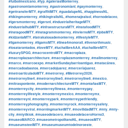
#futbolmexicano
,
#fyp
,
#galeríasMonterrey
,
#gastronomiamonterrey
,
#gastronomíanl
,
#gaymonterrey
,
#gettransferMTY
,
#graffitiMTY
,
#guadalupeNL
,
#happinessNL
,
#hikingmonterrey
,
#hikingtrailsNL
,
#homenajealsol
,
#hornodelaceo
,
#igersmonterrey
,
#igersnl
,
#industrialheritageMTY
,
#industrialhubMTY
,
#infraestructuraMTY
,
#instafoodMTY
,
#instagoodMTY
,
#instagrammonterrey
,
#inviernoMTY
,
#jobsMTY
,
#kidzaniaMTY
,
#latrakalosademonterrey
,
#lifestyleMTY
,
#ligamonterrey
,
#ligamxMTY
,
#linea4monorail
,
#livenorthmusic
,
#losatarantados
,
#loveMTY
,
#luchalibreAAA
,
#luchalibreMTY
,
#luxurySPGG
,
#macrocentroMTY
,
#macroplaza
,
#macroplazaarchitecture
,
#macroplazamonterrey
,
#mallmonterrey
,
#marco
,
#marcoexpo
,
#marketSundaybarrioantiguo
,
#matacánes
,
#mercadoabastos
,
#mercadojuarez
,
#merceríajuarez
,
#metroarticuladoMTY
,
#metrorrey
,
#Metrorrey2026
,
#metrorreyline4
,
#metrorreyline5
,
#metrorreyline6
,
#mexico
,
#mitrasponiente
,
#modernarchitectureMTY
,
#montañasMTY
,
#monterreycity
,
#monterreyfitness
,
#monterreygay
,
#monterreylifestyle
,
#monterreymexico
,
#monterreymx
,
#monterreynl
,
#monterreypark
,
#monterreypetfriendly
,
#monterreyphotography
,
#monterreyrock
,
#monterreysafety
,
#monterreyviral
,
#morningmarketMTY
,
#movilidadMTY
,
#mty
,
#mty-
city
,
#mtytiktok
,
#museodelacero
,
#museodelaceroHorno3
,
#museoMARCO
,
#museometropolitanoNL
,
#museosMTY
,
#museumsteelMTY
,
#museumuseumtodelnoroeste
,