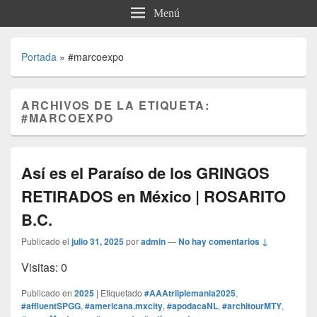
Menú
Portada
»
#marcoexpo
ARCHIVOS DE LA ETIQUETA:
#MARCOEXPO
Así es el Paraíso de los GRINGOS
RETIRADOS en México | ROSARITO
B.C.
Publicado el
julio 31, 2025
por
admin
—
No hay comentarios ↓
Visitas: 0
Publicado en
2025
|
Etiquetado
#AAAtriiplemania2025
,
#affluentSPGG
,
#americana.mxcity
,
#apodacaNL
,
#architourMTY
,