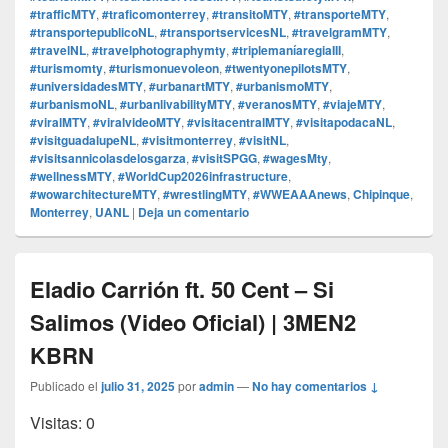
#trafficMTY
,
#traficomonterrey
,
#transitoMTY
,
#transporteMTY
,
#transportepublicoNL
,
#transportservicesNL
,
#travelgramMTY
,
#travelNL
,
#travelphotographymty
,
#triplemaníaregiaIII
,
#turismomty
,
#turismonuevoleon
,
#twentyonepilotsMTY
,
#universidadesMTY
,
#urbanartMTY
,
#urbanismoMTY
,
#urbanismoNL
,
#urbanlivabilityMTY
,
#veranosMTY
,
#viajeMTY
,
#viralMTY
,
#viralvideoMTY
,
#visitacentralMTY
,
#visitapodacaNL
,
#visitguadalupeNL
,
#visitmonterrey
,
#visitNL
,
#visitsannicolasdelosgarza
,
#visitSPGG
,
#wagesMty
,
#wellnessMTY
,
#WorldCup2026infrastructure
,
#wowarchitectureMTY
,
#wrestlingMTY
,
#WWEAAAnews
,
Chipinque
,
Monterrey
,
UANL
|
Deja un comentario
Eladio Carrión ft. 50 Cent – Si
Salimos (Video Oficial) | 3MEN2
KBRN
Publicado el
julio 31, 2025
por
admin
—
No hay comentarios ↓
Visitas: 0