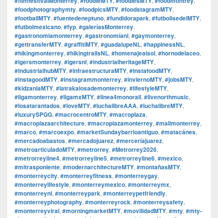
#filmfestivalMonterrey
,
#foodieMTY
,
#foodiesMTY
,
#foodmontrey
,
#foodphotographymty
,
#foodpicsMTY
,
#foodstagramMTY
,
#footballMTY
,
#fuentedeneptuno
,
#fundidorapark
,
#futbolisedelMTY
,
#futbolmexicano
,
#fyp
,
#galeríasMonterrey
,
#gastronomiamonterrey
,
#gastronomíanl
,
#gaymonterrey
,
#gettransferMTY
,
#graffitiMTY
,
#guadalupeNL
,
#happinessNL
,
#hikingmonterrey
,
#hikingtrailsNL
,
#homenajealsol
,
#hornodelaceo
,
#igersmonterrey
,
#igersnl
,
#industrialheritageMTY
,
#industrialhubMTY
,
#infraestructuraMTY
,
#instafoodMTY
,
#instagoodMTY
,
#instagrammonterrey
,
#inviernoMTY
,
#jobsMTY
,
#kidzaniaMTY
,
#latrakalosademonterrey
,
#lifestyleMTY
,
#ligamonterrey
,
#ligamxMTY
,
#linea4monorail
,
#livenorthmusic
,
#losatarantados
,
#loveMTY
,
#luchalibreAAA
,
#luchalibreMTY
,
#luxurySPGG
,
#macrocentroMTY
,
#macroplaza
,
#macroplazaarchitecture
,
#macroplazamonterrey
,
#mallmonterrey
,
#marco
,
#marcoexpo
,
#marketSundaybarrioantiguo
,
#matacánes
,
#mercadoabastos
,
#mercadojuarez
,
#merceríajuarez
,
#metroarticuladoMTY
,
#metrorrey
,
#Metrorrey2026
,
#metrorreyline4
,
#metrorreyline5
,
#metrorreyline6
,
#mexico
,
#mitrasponiente
,
#modernarchitectureMTY
,
#montañasMTY
,
#monterreycity
,
#monterreyfitness
,
#monterreygay
,
#monterreylifestyle
,
#monterreymexico
,
#monterreymx
,
#monterreynl
,
#monterreypark
,
#monterreypetfriendly
,
#monterreyphotography
,
#monterreyrock
,
#monterreysafety
,
#monterreyviral
,
#morningmarketMTY
,
#movilidadMTY
,
#mty
,
#mty-