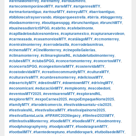
#arenaMonterrey
,
#arenamty
,
#artbusmetro
,
#artecontemporáneoMTY
,
#arteMTY
,
#artgenresMTY
,
#artmarketantiguo
,
#arttourMTY
,
#atreyuMTY
,
#barrioantiguo
,
#bibliotecafrayservando
,
#bioparqueestrella
,
#birria
,
#bloggermty
,
#bodasmonterrey
,
#boutiquesspgg
,
#brunchantiguo
,
#brunchMTY
,
#businessdistrictSPGG
,
#cabrito
,
#cafebelmonte
,
#capilladelosdulcesnombres
,
#capturamexico
,
#capturanuevoleon
,
#carneasada
,
#casamorelosMTY
,
#catálagoMTY
,
#ccmonterrey
,
#centralmonterrey
,
#cerrodelasilla
,
#cerrodelasmitras
,
#cinemaMTY
,
#CineMonterrey
,
#cinepolisGalerías
,
#climamonterrey
,
#climaregionalNL
,
#clubdefutbolmonterrey
,
#clubesMTY
,
#clubsSPGG
,
#concertomonterrey
,
#concertosMTY
,
#concertsSPGG
,
#congestionvialMTY
,
#costenvidaMTY
,
#costodevidaMTY
,
#creativecommunityMTY
,
#culturaMTY
,
#culturavivaMTY
,
#cumbresmonterrey
,
#deliciousMTY
,
#desertcityMTY
,
#destinoMTY
,
#downtownMTY
,
#drivingMTY
,
#economicanl
,
#educaciónMTY
,
#empleomty
,
#escobedonl
,
#eventosMTY2025
,
#eventsarenaMTY
,
#explorandNL
,
#explorerMTY
,
#expoCarnes2025
,
#expoEmpaqueNorte2025
,
#familyMTY
,
#farodelcomercio
,
#festivaldesantalu¬cia2025
,
#festivalesNL
,
#festivallocalMTY
,
#festivalpalnorte2025
,
#festivalSantaLucia
,
#FIFAWC2026legacy
,
#filmfest2025MTY
,
#filmfestivalMonterrey
,
#foodieMTY
,
#foodiesMTY
,
#foodmontrey
,
#foodphotographymty
,
#foodpicsMTY
,
#foodstagramMTY
,
#footballMTY
,
#fuentedeneptuno
,
#fundidorapark
,
#futbolisedelMTY
,