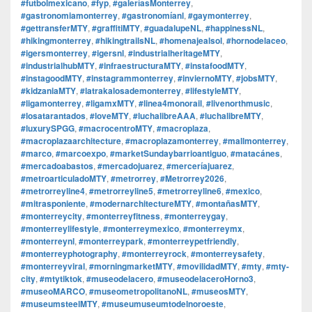
#futbolmexicano
,
#fyp
,
#galeríasMonterrey
,
#gastronomiamonterrey
,
#gastronomíanl
,
#gaymonterrey
,
#gettransferMTY
,
#graffitiMTY
,
#guadalupeNL
,
#happinessNL
,
#hikingmonterrey
,
#hikingtrailsNL
,
#homenajealsol
,
#hornodelaceo
,
#igersmonterrey
,
#igersnl
,
#industrialheritageMTY
,
#industrialhubMTY
,
#infraestructuraMTY
,
#instafoodMTY
,
#instagoodMTY
,
#instagrammonterrey
,
#inviernoMTY
,
#jobsMTY
,
#kidzaniaMTY
,
#latrakalosademonterrey
,
#lifestyleMTY
,
#ligamonterrey
,
#ligamxMTY
,
#linea4monorail
,
#livenorthmusic
,
#losatarantados
,
#loveMTY
,
#luchalibreAAA
,
#luchalibreMTY
,
#luxurySPGG
,
#macrocentroMTY
,
#macroplaza
,
#macroplazaarchitecture
,
#macroplazamonterrey
,
#mallmonterrey
,
#marco
,
#marcoexpo
,
#marketSundaybarrioantiguo
,
#matacánes
,
#mercadoabastos
,
#mercadojuarez
,
#merceríajuarez
,
#metroarticuladoMTY
,
#metrorrey
,
#Metrorrey2026
,
#metrorreyline4
,
#metrorreyline5
,
#metrorreyline6
,
#mexico
,
#mitrasponiente
,
#modernarchitectureMTY
,
#montañasMTY
,
#monterreycity
,
#monterreyfitness
,
#monterreygay
,
#monterreylifestyle
,
#monterreymexico
,
#monterreymx
,
#monterreynl
,
#monterreypark
,
#monterreypetfriendly
,
#monterreyphotography
,
#monterreyrock
,
#monterreysafety
,
#monterreyviral
,
#morningmarketMTY
,
#movilidadMTY
,
#mty
,
#mty-
city
,
#mtytiktok
,
#museodelacero
,
#museodelaceroHorno3
,
#museoMARCO
,
#museometropolitanoNL
,
#museosMTY
,
#museumsteelMTY
,
#museumuseumtodelnoroeste
,