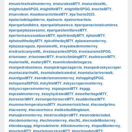
#musicfestivalmonterrey
,
#naturalezaMTY
,
#naturalezaNL
,
#nightclubsSPGG
,
#nightlifeMTY
,
#nightlifeSPGG
,
#nocheMTY
,
#nuevoleon
,
#outdooractivitiesMTY
,
#pa’lnorte2025
,
#palaciodelagobierno
,
#palnorte
,
#palnorteartists
,
#parquefundidora
,
#parquelahuasteca
,
#parquenacionalcumbres
,
#parqueplazasesamo
,
#parquesfamiliaresMTY
,
#performanceoutdoorsMTY
,
#petfriendlyMTY
,
#photoMTY
,
#photoofthedayMTY
,
#picofthedayMTY
,
#planeamonterrey
,
#plazazaragoza
,
#postalesNL
,
#rayadosdemonterrey
,
#redrockcanyonNL
,
#restaurantesSPGG
,
#restaurantsSPGG
,
#risetower
,
#risetowerMTY
,
#rockclimbingMTY
,
#safetravelMTY
,
#salariosNL
,
#salaryMTY
,
#sannicolasdelosgarza
,
#sanpedrobusiness
,
#sanpedrogarzagarcia
,
#sanpedroskyscraper
,
#santacatarinaNL
,
#santaisabelcatedral
,
#santaluciariverwalk
,
#santiguoMTY
,
#senderismomonterrey
,
#shoppingSPGG
,
#shopsmallSPGG
,
#skylineMTY
,
#skyscrapermonterrey
,
#skyscrapersmonterrey
,
#spaspoonMTY
,
#spgg
,
#sprawlmonterrey
,
#stayhydratedMTY
,
#steelheritageMTY
,
#streetartMHY
,
#streetperformersMTY
,
#suddenheatMTY
,
#summertemperaturesMTY
,
#summertoxicheat
,
#tacoselprimo
,
#tacosmty
,
#tacosorinoco
,
#tallestbuildinglatam
,
#tatuajesmonterrey
,
#teatrocallejeroMTY
,
#teatrodelaciudad
,
#tecdemonterrey
,
#techmonterrey
,
#tecNL
,
#tecnodeMonterrey
,
#tiendasspgg
,
#tigresdelnorte
,
#tiktokmonterrey
,
#topazMonterrey
,
#tourismMTY
,
#tourismservicesMTY
,
#touristsafetyMTY.
,