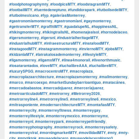
#foodphotographymty
,
#foodpicsMTY
,
#foodstagramMTY
,
#footballMTY
,
#fuentedeneptuno
,
#fundidorapark
,
#futbolisedelMTY
,
#futbolmexicano
,
#fyp
,
#galeríasMonterrey
,
#gastronomiamonterrey
,
#gastronomíanl
,
#gaymonterrey
,
#gettransferMTY
,
#graffitiMTY
,
#guadalupeNL
,
#happinessNL
,
#hikingmonterrey
,
#hikingtrailsNL
,
#homenajealsol
,
#hornodelaceo
,
#igersmonterrey
,
#igersnl
,
#industrialheritageMTY
,
#industrialhubMTY
,
#infraestructuraMTY
,
#instafoodMTY
,
#instagoodMTY
,
#instagrammonterrey
,
#inviernoMTY
,
#jobsMTY
,
#kidzaniaMTY
,
#latrakalosademonterrey
,
#lifestyleMTY
,
#ligamonterrey
,
#ligamxMTY
,
#linea4monorail
,
#livenorthmusic
,
#losatarantados
,
#loveMTY
,
#luchalibreAAA
,
#luchalibreMTY
,
#luxurySPGG
,
#macrocentroMTY
,
#macroplaza
,
#macroplazaarchitecture
,
#macroplazamonterrey
,
#mallmonterrey
,
#marco
,
#marcoexpo
,
#marketSundaybarrioantiguo
,
#matacánes
,
#mercadoabastos
,
#mercadojuarez
,
#merceríajuarez
,
#metroarticuladoMTY
,
#metrorrey
,
#Metrorrey2026
,
#metrorreyline4
,
#metrorreyline5
,
#metrorreyline6
,
#mexico
,
#mitrasponiente
,
#modernarchitectureMTY
,
#montañasMTY
,
#monterreycity
,
#monterreyfitness
,
#monterreygay
,
#monterreylifestyle
,
#monterreymexico
,
#monterreymx
,
#monterreynl
,
#monterreypark
,
#monterreypetfriendly
,
#monterreyphotography
,
#monterreyrock
,
#monterreysafety
,
#monterreyviral
,
#morningmarketMTY
,
#movilidadMTY
,
#mty
,
#mty-
city
,
#mtytiktok
,
#museodelacero
,
#museodelaceroHorno3
,