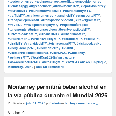
#tecdemonterrey
,
#techmonterrey
,
#tecNL
,
#tecnodeMonterrey
,
#tiendasspgg
,
#tigresdelnorte
,
#tiktokmonterrey
,
#topazMonterrey
,
#tourismMTY
,
#tourismservicesMTY
,
#touristsafetyMTY.
,
#trafficMTY
,
#traficomonterrey
,
#transitoMTY
,
#transporteMTY
,
#transportepublicoNL
,
#transportservicesNL
,
#travelgramMTY
,
#travelNL
,
#travelphotographymty
,
#triplemaníaregiaIII
,
#turismomty
,
#turismonuevoleon
,
#twentyonepilotsMTY
,
#universidadesMTY
,
#urbanartMTY
,
#urbanismoMTY
,
#urbanismoNL
,
#urbanlivabilityMTY
,
#veranosMTY
,
#viajeMTY
,
#viralMTY
,
#viralvideoMTY
,
#visitacentralMTY
,
#visitapodacaNL
,
#visitguadalupeNL
,
#visitmonterrey
,
#visitNL
,
#visitsannicolasdelosgarza
,
#visitSPGG
,
#wagesMty
,
#wellnessMTY
,
#WorldCup2026infrastructure
,
#wowarchitectureMTY
,
#wrestlingMTY
,
#WWEAAAnews
,
Chipinque
,
Monterrey
,
UANL
|
Deja un comentario
Monterrey permitirá beber alcohol en
la vía pública durante el Mundial 2026
Publicado el
julio 31, 2025
por
admin
—
No hay comentarios ↓
Visitas: 0