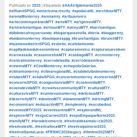
Publicado en
2025
|
Etiquetado
#AAAtriiplemania2025
,
#affluentSPGG
,
#americana.mxcity
,
#apodacaNL
,
#architourMTY
,
#arenaMonterrey
,
#arenamty
,
#artbusmetro
,
#artecontemporáneoMTY
,
#arteMTY
,
#artgenresMTY
,
#artmarketantiguo
,
#arttourMTY
,
#atreyuMTY
,
#barrioantiguo
,
#bibliotecafrayservando
,
#bioparqueestrella
,
#birria
,
#bloggermty
,
#bodasmonterrey
,
#boutiquesspgg
,
#brunchantiguo
,
#brunchMTY
,
#businessdistrictSPGG
,
#cabrito
,
#cafebelmonte
,
#capilladelosdulcesnombres
,
#capturamexico
,
#capturanuevoleon
,
#carneasada
,
#casamorelosMTY
,
#catálagoMTY
,
#ccmonterrey
,
#centralmonterrey
,
#cerrodelasilla
,
#cerrodelasmitras
,
#cinemaMTY
,
#CineMonterrey
,
#cinepolisGalerías
,
#climamonterrey
,
#climaregionalNL
,
#clubdefutbolmonterrey
,
#clubesMTY
,
#clubsSPGG
,
#concertomonterrey
,
#concertosMTY
,
#concertsSPGG
,
#congestionvialMTY
,
#costenvidaMTY
,
#costodevidaMTY
,
#creativecommunityMTY
,
#culturaMTY
,
#culturavivaMTY
,
#cumbresmonterrey
,
#deliciousMTY
,
#desertcityMTY
,
#destinoMTY
,
#downtownMTY
,
#drivingMTY
,
#economicanl
,
#educaciónMTY
,
#empleomty
,
#escobedonl
,
#eventosMTY2025
,
#eventsarenaMTY
,
#explorandNL
,
#explorerMTY
,
#expoCarnes2025
,
#expoEmpaqueNorte2025
,
#familyMTY
,
#farodelcomercio
,
#festivaldesantalu¬cia2025
,
#festivalesNL
,
#festivallocalMTY
,
#festivalpalnorte2025
,
#festivalSantaLucia
,
#FIFAWC2026legacy
,
#filmfest2025MTY
,