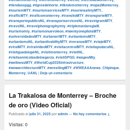
#tiendasspgg
,
#tigresdelnorte
,
#tiktokmonterrey
,
#topazMonterrey
,
#tourismMTY
,
#tourismservicesMTY
,
#touristsafetyMTY.
,
#trafficMTY
,
#traficomonterrey
,
#transitoMTY
,
#transporteMTY
,
#transportepublicoNL
,
#transportservicesNL
,
#travelgramMTY
,
#travelNL
,
#travelphotographymty
,
#triplemaníaregiaIII
,
#turismomty
,
#turismonuevoleon
,
#twentyonepilotsMTY
,
#universidadesMTY
,
#urbanartMTY
,
#urbanismoMTY
,
#urbanismoNL
,
#urbanlivabilityMTY
,
#veranosMTY
,
#viajeMTY
,
#viralMTY
,
#viralvideoMTY
,
#visitacentralMTY
,
#visitapodacaNL
,
#visitguadalupeNL
,
#visitmonterrey
,
#visitNL
,
#visitsannicolasdelosgarza
,
#visitSPGG
,
#wagesMty
,
#wellnessMTY
,
#WorldCup2026infrastructure
,
#wowarchitectureMTY
,
#wrestlingMTY
,
#WWEAAAnews
,
Chipinque
,
Monterrey
,
UANL
|
Deja un comentario
La Trakalosa de Monterrey – Broche
de oro (Video Oficial)
Publicado el
julio 31, 2025
por
admin
—
No hay comentarios ↓
Visitas: 0