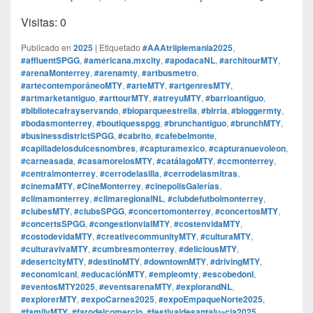
Visitas: 0
Publicado en
2025
|
Etiquetado
#AAAtriiplemania2025
,
#affluentSPGG
,
#americana.mxcity
,
#apodacaNL
,
#architourMTY
,
#arenaMonterrey
,
#arenamty
,
#artbusmetro
,
#artecontemporáneoMTY
,
#arteMTY
,
#artgenresMTY
,
#artmarketantiguo
,
#arttourMTY
,
#atreyuMTY
,
#barrioantiguo
,
#bibliotecafrayservando
,
#bioparqueestrella
,
#birria
,
#bloggermty
,
#bodasmonterrey
,
#boutiquesspgg
,
#brunchantiguo
,
#brunchMTY
,
#businessdistrictSPGG
,
#cabrito
,
#cafebelmonte
,
#capilladelosdulcesnombres
,
#capturamexico
,
#capturanuevoleon
,
#carneasada
,
#casamorelosMTY
,
#catálagoMTY
,
#ccmonterrey
,
#centralmonterrey
,
#cerrodelasilla
,
#cerrodelasmitras
,
#cinemaMTY
,
#CineMonterrey
,
#cinepolisGalerías
,
#climamonterrey
,
#climaregionalNL
,
#clubdefutbolmonterrey
,
#clubesMTY
,
#clubsSPGG
,
#concertomonterrey
,
#concertosMTY
,
#concertsSPGG
,
#congestionvialMTY
,
#costenvidaMTY
,
#costodevidaMTY
,
#creativecommunityMTY
,
#culturaMTY
,
#culturavivaMTY
,
#cumbresmonterrey
,
#deliciousMTY
,
#desertcityMTY
,
#destinoMTY
,
#downtownMTY
,
#drivingMTY
,
#economicanl
,
#educaciónMTY
,
#empleomty
,
#escobedonl
,
#eventosMTY2025
,
#eventsarenaMTY
,
#explorandNL
,
#explorerMTY
,
#expoCarnes2025
,
#expoEmpaqueNorte2025
,
#familyMTY
,
#farodelcomercio
,
#festivaldesantalu¬cia2025
,