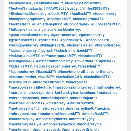
#festivalesNL
,
#festivallocalMTY
,
#festivalpalnorte2025
,
#festivalSantaLucia
,
#FIFAWC2026legacy
,
#filmfest2025MTY
,
#filmfestivalMonterrey
,
#foodieMTY
,
#foodiesMTY
,
#foodmontrey
,
#foodphotographymty
,
#foodpicsMTY
,
#foodstagramMTY
,
#footballMTY
,
#fuentedeneptuno
,
#fundidorapark
,
#futbolisedelMTY
,
#futbolmexicano
,
#fyp
,
#galeríasMonterrey
,
#gastronomiamonterrey
,
#gastronomíanl
,
#gaymonterrey
,
#gettransferMTY
,
#graffitiMTY
,
#guadalupeNL
,
#happinessNL
,
#hikingmonterrey
,
#hikingtrailsNL
,
#homenajealsol
,
#hornodelaceo
,
#igersmonterrey
,
#igersnl
,
#industrialheritageMTY
,
#industrialhubMTY
,
#infraestructuraMTY
,
#instafoodMTY
,
#instagoodMTY
,
#instagrammonterrey
,
#inviernoMTY
,
#jobsMTY
,
#kidzaniaMTY
,
#latrakalosademonterrey
,
#lifestyleMTY
,
#ligamonterrey
,
#ligamxMTY
,
#linea4monorail
,
#livenorthmusic
,
#losatarantados
,
#loveMTY
,
#luchalibreAAA
,
#luchalibreMTY
,
#luxurySPGG
,
#macrocentroMTY
,
#macroplaza
,
#macroplazaarchitecture
,
#macroplazamonterrey
,
#mallmonterrey
,
#marco
,
#marcoexpo
,
#marketSundaybarrioantiguo
,
#matacánes
,
#mercadoabastos
,
#mercadojuarez
,
#merceríajuarez
,
#metroarticuladoMTY
,
#metrorrey
,
#Metrorrey2026
,
#metrorreyline4
,
#metrorreyline5
,
#metrorreyline6
,
#mexico
,
#mitrasponiente
,
#modernarchitectureMTY
,
#montañasMTY
,
#monterreycity
,
#monterreyfitness
,
#monterreygay
,
#monterreylifestyle
,
#monterreymexico
,
#monterreymx
,
#monterreynl
,
#monterreypark
,
#monterreypetfriendly
,