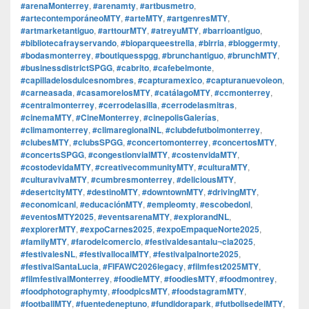
#arenaMonterrey
,
#arenamty
,
#artbusmetro
,
#artecontemporáneoMTY
,
#arteMTY
,
#artgenresMTY
,
#artmarketantiguo
,
#arttourMTY
,
#atreyuMTY
,
#barrioantiguo
,
#bibliotecafrayservando
,
#bioparqueestrella
,
#birria
,
#bloggermty
,
#bodasmonterrey
,
#boutiquesspgg
,
#brunchantiguo
,
#brunchMTY
,
#businessdistrictSPGG
,
#cabrito
,
#cafebelmonte
,
#capilladelosdulcesnombres
,
#capturamexico
,
#capturanuevoleon
,
#carneasada
,
#casamorelosMTY
,
#catálagoMTY
,
#ccmonterrey
,
#centralmonterrey
,
#cerrodelasilla
,
#cerrodelasmitras
,
#cinemaMTY
,
#CineMonterrey
,
#cinepolisGalerías
,
#climamonterrey
,
#climaregionalNL
,
#clubdefutbolmonterrey
,
#clubesMTY
,
#clubsSPGG
,
#concertomonterrey
,
#concertosMTY
,
#concertsSPGG
,
#congestionvialMTY
,
#costenvidaMTY
,
#costodevidaMTY
,
#creativecommunityMTY
,
#culturaMTY
,
#culturavivaMTY
,
#cumbresmonterrey
,
#deliciousMTY
,
#desertcityMTY
,
#destinoMTY
,
#downtownMTY
,
#drivingMTY
,
#economicanl
,
#educaciónMTY
,
#empleomty
,
#escobedonl
,
#eventosMTY2025
,
#eventsarenaMTY
,
#explorandNL
,
#explorerMTY
,
#expoCarnes2025
,
#expoEmpaqueNorte2025
,
#familyMTY
,
#farodelcomercio
,
#festivaldesantalu¬cia2025
,
#festivalesNL
,
#festivallocalMTY
,
#festivalpalnorte2025
,
#festivalSantaLucia
,
#FIFAWC2026legacy
,
#filmfest2025MTY
,
#filmfestivalMonterrey
,
#foodieMTY
,
#foodiesMTY
,
#foodmontrey
,
#foodphotographymty
,
#foodpicsMTY
,
#foodstagramMTY
,
#footballMTY
,
#fuentedeneptuno
,
#fundidorapark
,
#futbolisedelMTY
,