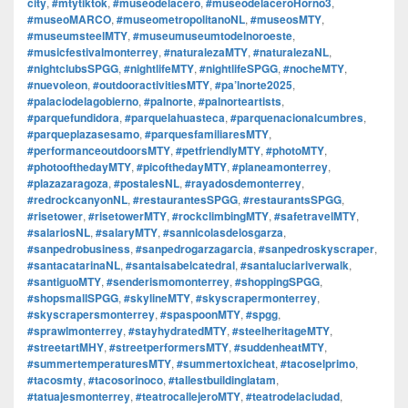
city
,
#mtytiktok
,
#museodelacero
,
#museodelaceroHorno3
,
#museoMARCO
,
#museometropolitanoNL
,
#museosMTY
,
#museumsteelMTY
,
#museumuseumtodelnoroeste
,
#musicfestivalmonterrey
,
#naturalezaMTY
,
#naturalezaNL
,
#nightclubsSPGG
,
#nightlifeMTY
,
#nightlifeSPGG
,
#nocheMTY
,
#nuevoleon
,
#outdooractivitiesMTY
,
#pa’lnorte2025
,
#palaciodelagobierno
,
#palnorte
,
#palnorteartists
,
#parquefundidora
,
#parquelahuasteca
,
#parquenacionalcumbres
,
#parqueplazasesamo
,
#parquesfamiliaresMTY
,
#performanceoutdoorsMTY
,
#petfriendlyMTY
,
#photoMTY
,
#photoofthedayMTY
,
#picofthedayMTY
,
#planeamonterrey
,
#plazazaragoza
,
#postalesNL
,
#rayadosdemonterrey
,
#redrockcanyonNL
,
#restaurantesSPGG
,
#restaurantsSPGG
,
#risetower
,
#risetowerMTY
,
#rockclimbingMTY
,
#safetravelMTY
,
#salariosNL
,
#salaryMTY
,
#sannicolasdelosgarza
,
#sanpedrobusiness
,
#sanpedrogarzagarcia
,
#sanpedroskyscraper
,
#santacatarinaNL
,
#santaisabelcatedral
,
#santaluciariverwalk
,
#santiguoMTY
,
#senderismomonterrey
,
#shoppingSPGG
,
#shopsmallSPGG
,
#skylineMTY
,
#skyscrapermonterrey
,
#skyscrapersmonterrey
,
#spaspoonMTY
,
#spgg
,
#sprawlmonterrey
,
#stayhydratedMTY
,
#steelheritageMTY
,
#streetartMHY
,
#streetperformersMTY
,
#suddenheatMTY
,
#summertemperaturesMTY
,
#summertoxicheat
,
#tacoselprimo
,
#tacosmty
,
#tacosorinoco
,
#tallestbuildinglatam
,
#tatuajesmonterrey
,
#teatrocallejeroMTY
,
#teatrodelaciudad
,