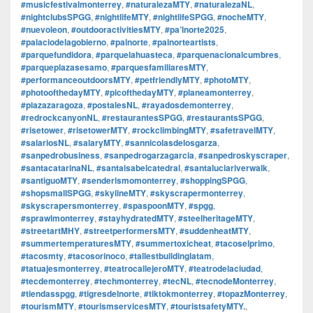
#musicfestivalmonterrey
,
#naturalezaMTY
,
#naturalezaNL
,
#nightclubsSPGG
,
#nightlifeMTY
,
#nightlifeSPGG
,
#nocheMTY
,
#nuevoleon
,
#outdooractivitiesMTY
,
#pa’lnorte2025
,
#palaciodelagobierno
,
#palnorte
,
#palnorteartists
,
#parquefundidora
,
#parquelahuasteca
,
#parquenacionalcumbres
,
#parqueplazasesamo
,
#parquesfamiliaresMTY
,
#performanceoutdoorsMTY
,
#petfriendlyMTY
,
#photoMTY
,
#photoofthedayMTY
,
#picofthedayMTY
,
#planeamonterrey
,
#plazazaragoza
,
#postalesNL
,
#rayadosdemonterrey
,
#redrockcanyonNL
,
#restaurantesSPGG
,
#restaurantsSPGG
,
#risetower
,
#risetowerMTY
,
#rockclimbingMTY
,
#safetravelMTY
,
#salariosNL
,
#salaryMTY
,
#sannicolasdelosgarza
,
#sanpedrobusiness
,
#sanpedrogarzagarcia
,
#sanpedroskyscraper
,
#santacatarinaNL
,
#santaisabelcatedral
,
#santaluciariverwalk
,
#santiguoMTY
,
#senderismomonterrey
,
#shoppingSPGG
,
#shopsmallSPGG
,
#skylineMTY
,
#skyscrapermonterrey
,
#skyscrapersmonterrey
,
#spaspoonMTY
,
#spgg
,
#sprawlmonterrey
,
#stayhydratedMTY
,
#steelheritageMTY
,
#streetartMHY
,
#streetperformersMTY
,
#suddenheatMTY
,
#summertemperaturesMTY
,
#summertoxicheat
,
#tacoselprimo
,
#tacosmty
,
#tacosorinoco
,
#tallestbuildinglatam
,
#tatuajesmonterrey
,
#teatrocallejeroMTY
,
#teatrodelaciudad
,
#tecdemonterrey
,
#techmonterrey
,
#tecNL
,
#tecnodeMonterrey
,
#tiendasspgg
,
#tigresdelnorte
,
#tiktokmonterrey
,
#topazMonterrey
,
#tourismMTY
,
#tourismservicesMTY
,
#touristsafetyMTY.
,