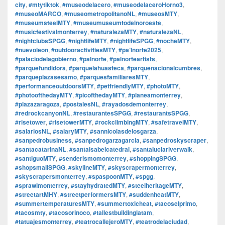
city
,
#mtytiktok
,
#museodelacero
,
#museodelaceroHorno3
,
#museoMARCO
,
#museometropolitanoNL
,
#museosMTY
,
#museumsteelMTY
,
#museumuseumtodelnoroeste
,
#musicfestivalmonterrey
,
#naturalezaMTY
,
#naturalezaNL
,
#nightclubsSPGG
,
#nightlifeMTY
,
#nightlifeSPGG
,
#nocheMTY
,
#nuevoleon
,
#outdooractivitiesMTY
,
#pa’lnorte2025
,
#palaciodelagobierno
,
#palnorte
,
#palnorteartists
,
#parquefundidora
,
#parquelahuasteca
,
#parquenacionalcumbres
,
#parqueplazasesamo
,
#parquesfamiliaresMTY
,
#performanceoutdoorsMTY
,
#petfriendlyMTY
,
#photoMTY
,
#photoofthedayMTY
,
#picofthedayMTY
,
#planeamonterrey
,
#plazazaragoza
,
#postalesNL
,
#rayadosdemonterrey
,
#redrockcanyonNL
,
#restaurantesSPGG
,
#restaurantsSPGG
,
#risetower
,
#risetowerMTY
,
#rockclimbingMTY
,
#safetravelMTY
,
#salariosNL
,
#salaryMTY
,
#sannicolasdelosgarza
,
#sanpedrobusiness
,
#sanpedrogarzagarcia
,
#sanpedroskyscraper
,
#santacatarinaNL
,
#santaisabelcatedral
,
#santaluciariverwalk
,
#santiguoMTY
,
#senderismomonterrey
,
#shoppingSPGG
,
#shopsmallSPGG
,
#skylineMTY
,
#skyscrapermonterrey
,
#skyscrapersmonterrey
,
#spaspoonMTY
,
#spgg
,
#sprawlmonterrey
,
#stayhydratedMTY
,
#steelheritageMTY
,
#streetartMHY
,
#streetperformersMTY
,
#suddenheatMTY
,
#summertemperaturesMTY
,
#summertoxicheat
,
#tacoselprimo
,
#tacosmty
,
#tacosorinoco
,
#tallestbuildinglatam
,
#tatuajesmonterrey
,
#teatrocallejeroMTY
,
#teatrodelaciudad
,