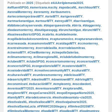
Publicado en
2025
|
Etiquetado
#AAAtriiplemania2025
,
#affluentSPGG
,
#americana.mxcity
,
#apodacaNL
,
#architourMTY
,
#arenaMonterrey
,
#arenamty
,
#artbusmetro
,
#artecontemporáneoMTY
,
#arteMTY
,
#artgenresMTY
,
#artmarketantiguo
,
#arttourMTY
,
#atreyuMTY
,
#barrioantiguo
,
#bibliotecafrayservando
,
#bioparqueestrella
,
#birria
,
#bloggermty
,
#bodasmonterrey
,
#boutiquesspgg
,
#brunchantiguo
,
#brunchMTY
,
#businessdistrictSPGG
,
#cabrito
,
#cafebelmonte
,
#capilladelosdulcesnombres
,
#capturamexico
,
#capturanuevoleon
,
#carneasada
,
#casamorelosMTY
,
#catálagoMTY
,
#ccmonterrey
,
#centralmonterrey
,
#cerrodelasilla
,
#cerrodelasmitras
,
#cinemaMTY
,
#CineMonterrey
,
#cinepolisGalerías
,
#climamonterrey
,
#climaregionalNL
,
#clubdefutbolmonterrey
,
#clubesMTY
,
#clubsSPGG
,
#concertomonterrey
,
#concertosMTY
,
#concertsSPGG
,
#congestionvialMTY
,
#costenvidaMTY
,
#costodevidaMTY
,
#creativecommunityMTY
,
#culturaMTY
,
#culturavivaMTY
,
#cumbresmonterrey
,
#deliciousMTY
,
#desertcityMTY
,
#destinoMTY
,
#downtownMTY
,
#drivingMTY
,
#economicanl
,
#educaciónMTY
,
#empleomty
,
#escobedonl
,
#eventosMTY2025
,
#eventsarenaMTY
,
#explorandNL
,
#explorerMTY
,
#expoCarnes2025
,
#expoEmpaqueNorte2025
,
#familyMTY
,
#farodelcomercio
,
#festivaldesantalu¬cia2025
,
#festivalesNL
,
#festivallocalMTY
,
#festivalpalnorte2025
,
#festivalSantaLucia
,
#FIFAWC2026legacy
,
#filmfest2025MTY
,
#filmfestivalMonterrey
,
#foodieMTY
,
#foodiesMTY
,
#foodmontrey
,