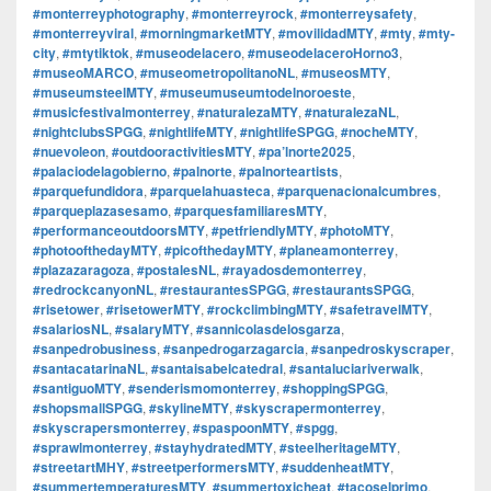
#monterreyphotography
,
#monterreyrock
,
#monterreysafety
,
#monterreyviral
,
#morningmarketMTY
,
#movilidadMTY
,
#mty
,
#mty-
city
,
#mtytiktok
,
#museodelacero
,
#museodelaceroHorno3
,
#museoMARCO
,
#museometropolitanoNL
,
#museosMTY
,
#museumsteelMTY
,
#museumuseumtodelnoroeste
,
#musicfestivalmonterrey
,
#naturalezaMTY
,
#naturalezaNL
,
#nightclubsSPGG
,
#nightlifeMTY
,
#nightlifeSPGG
,
#nocheMTY
,
#nuevoleon
,
#outdooractivitiesMTY
,
#pa’lnorte2025
,
#palaciodelagobierno
,
#palnorte
,
#palnorteartists
,
#parquefundidora
,
#parquelahuasteca
,
#parquenacionalcumbres
,
#parqueplazasesamo
,
#parquesfamiliaresMTY
,
#performanceoutdoorsMTY
,
#petfriendlyMTY
,
#photoMTY
,
#photoofthedayMTY
,
#picofthedayMTY
,
#planeamonterrey
,
#plazazaragoza
,
#postalesNL
,
#rayadosdemonterrey
,
#redrockcanyonNL
,
#restaurantesSPGG
,
#restaurantsSPGG
,
#risetower
,
#risetowerMTY
,
#rockclimbingMTY
,
#safetravelMTY
,
#salariosNL
,
#salaryMTY
,
#sannicolasdelosgarza
,
#sanpedrobusiness
,
#sanpedrogarzagarcia
,
#sanpedroskyscraper
,
#santacatarinaNL
,
#santaisabelcatedral
,
#santaluciariverwalk
,
#santiguoMTY
,
#senderismomonterrey
,
#shoppingSPGG
,
#shopsmallSPGG
,
#skylineMTY
,
#skyscrapermonterrey
,
#skyscrapersmonterrey
,
#spaspoonMTY
,
#spgg
,
#sprawlmonterrey
,
#stayhydratedMTY
,
#steelheritageMTY
,
#streetartMHY
,
#streetperformersMTY
,
#suddenheatMTY
,
#summertemperaturesMTY
,
#summertoxicheat
,
#tacoselprimo
,