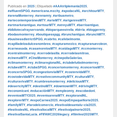
Publicado en
2025
|
Etiquetado
#AAAtriiplemania2025
,
#affluentSPGG
,
#americana.mxcity
,
#apodacaNL
,
#architourMTY
,
#arenaMonterrey
,
#arenamty
,
#artbusmetro
,
#artecontemporáneoMTY
,
#arteMTY
,
#artgenresMTY
,
#artmarketantiguo
,
#arttourMTY
,
#atreyuMTY
,
#barrioantiguo
,
#bibliotecafrayservando
,
#bioparqueestrella
,
#birria
,
#bloggermty
,
#bodasmonterrey
,
#boutiquesspgg
,
#brunchantiguo
,
#brunchMTY
,
#businessdistrictSPGG
,
#cabrito
,
#cafebelmonte
,
#capilladelosdulcesnombres
,
#capturamexico
,
#capturanuevoleon
,
#carneasada
,
#casamorelosMTY
,
#catálagoMTY
,
#ccmonterrey
,
#centralmonterrey
,
#cerrodelasilla
,
#cerrodelasmitras
,
#cinemaMTY
,
#CineMonterrey
,
#cinepolisGalerías
,
#climamonterrey
,
#climaregionalNL
,
#clubdefutbolmonterrey
,
#clubesMTY
,
#clubsSPGG
,
#concertomonterrey
,
#concertosMTY
,
#concertsSPGG
,
#congestionvialMTY
,
#costenvidaMTY
,
#costodevidaMTY
,
#creativecommunityMTY
,
#culturaMTY
,
#culturavivaMTY
,
#cumbresmonterrey
,
#deliciousMTY
,
#desertcityMTY
,
#destinoMTY
,
#downtownMTY
,
#drivingMTY
,
#economicanl
,
#educaciónMTY
,
#empleomty
,
#escobedonl
,
#eventosMTY2025
,
#eventsarenaMTY
,
#explorandNL
,
#explorerMTY
,
#expoCarnes2025
,
#expoEmpaqueNorte2025
,
#familyMTY
,
#farodelcomercio
,
#festivaldesantalu¬cia2025
,
#festivalesNL
,
#festivallocalMTY
,
#festivalpalnorte2025
,
#festivalSantaLucia
,
#FIFAWC2026legacy
,
#filmfest2025MTY
,