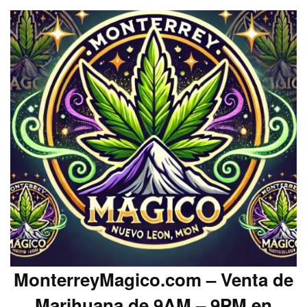
MonterreyMagico.com – Venta de
Marihuana de 9AM – 9PM en