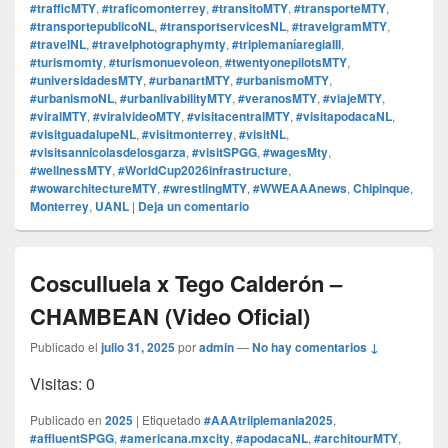
#trafficMTY
,
#traficomonterrey
,
#transitoMTY
,
#transporteMTY
,
#transportepublicoNL
,
#transportservicesNL
,
#travelgramMTY
,
#travelNL
,
#travelphotographymty
,
#triplemaníaregiaIII
,
#turismomty
,
#turismonuevoleon
,
#twentyonepilotsMTY
,
#universidadesMTY
,
#urbanartMTY
,
#urbanismoMTY
,
#urbanismoNL
,
#urbanlivabilityMTY
,
#veranosMTY
,
#viajeMTY
,
#viralMTY
,
#viralvideoMTY
,
#visitacentralMTY
,
#visitapodacaNL
,
#visitguadalupeNL
,
#visitmonterrey
,
#visitNL
,
#visitsannicolasdelosgarza
,
#visitSPGG
,
#wagesMty
,
#wellnessMTY
,
#WorldCup2026infrastructure
,
#wowarchitectureMTY
,
#wrestlingMTY
,
#WWEAAAnews
,
Chipinque
,
Monterrey
,
UANL
|
Deja un comentario
Cosculluela x Tego Calderón –
CHAMBEAN (Video Oficial)
Publicado el
julio 31, 2025
por
admin
—
No hay comentarios ↓
Visitas: 0
Publicado en
2025
|
Etiquetado
#AAAtriiplemania2025
,
#affluentSPGG
,
#americana.mxcity
,
#apodacaNL
,
#architourMTY
,