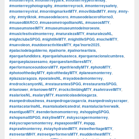
#monterreyphotography
,
#monterreyrock
,
#monterreysafety
,
#monterreyviral
,
#morningmarketMTY
,
#movilidadMTY
,
#mty
,
#mty-
city
,
#mtytiktok
,
#museodelacero
,
#museodelaceroHorno3
,
#museoMARCO
,
#museometropolitanoNL
,
#museosMTY
,
#museumsteelMTY
,
#museumuseumtodelnoroeste
,
#musicfestivalmonterrey
,
#naturalezaMTY
,
#naturalezaNL
,
#nightclubsSPGG
,
#nightlifeMTY
,
#nightlifeSPGG
,
#nocheMTY
,
#nuevoleon
,
#outdooractivitiesMTY
,
#pa’lnorte2025
,
#palaciodelagobierno
,
#palnorte
,
#palnorteartists
,
#parquefundidora
,
#parquelahuasteca
,
#parquenacionalcumbres
,
#parqueplazasesamo
,
#parquesfamiliaresMTY
,
#performanceoutdoorsMTY
,
#petfriendlyMTY
,
#photoMTY
,
#photoofthedayMTY
,
#picofthedayMTY
,
#planeamonterrey
,
#plazazaragoza
,
#postalesNL
,
#rayadosdemonterrey
,
#redrockcanyonNL
,
#restaurantesSPGG
,
#restaurantsSPGG
,
#risetower
,
#risetowerMTY
,
#rockclimbingMTY
,
#safetravelMTY
,
#salariosNL
,
#salaryMTY
,
#sannicolasdelosgarza
,
#sanpedrobusiness
,
#sanpedrogarzagarcia
,
#sanpedroskyscraper
,
#santacatarinaNL
,
#santaisabelcatedral
,
#santaluciariverwalk
,
#santiguoMTY
,
#senderismomonterrey
,
#shoppingSPGG
,
#shopsmallSPGG
,
#skylineMTY
,
#skyscrapermonterrey
,
#skyscrapersmonterrey
,
#spaspoonMTY
,
#spgg
,
#sprawlmonterrey
,
#stayhydratedMTY
,
#steelheritageMTY
,
#streetartMHY
,
#streetperformersMTY
,
#suddenheatMTY
,