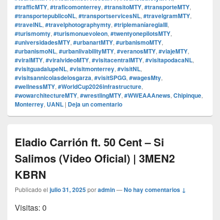
#trafficMTY
,
#traficomonterrey
,
#transitoMTY
,
#transporteMTY
,
#transportepublicoNL
,
#transportservicesNL
,
#travelgramMTY
,
#travelNL
,
#travelphotographymty
,
#triplemaníaregiaIII
,
#turismomty
,
#turismonuevoleon
,
#twentyonepilotsMTY
,
#universidadesMTY
,
#urbanartMTY
,
#urbanismoMTY
,
#urbanismoNL
,
#urbanlivabilityMTY
,
#veranosMTY
,
#viajeMTY
,
#viralMTY
,
#viralvideoMTY
,
#visitacentralMTY
,
#visitapodacaNL
,
#visitguadalupeNL
,
#visitmonterrey
,
#visitNL
,
#visitsannicolasdelosgarza
,
#visitSPGG
,
#wagesMty
,
#wellnessMTY
,
#WorldCup2026infrastructure
,
#wowarchitectureMTY
,
#wrestlingMTY
,
#WWEAAAnews
,
Chipinque
,
Monterrey
,
UANL
|
Deja un comentario
Eladio Carrión ft. 50 Cent – Si
Salimos (Video Oficial) | 3MEN2
KBRN
Publicado el
julio 31, 2025
por
admin
—
No hay comentarios ↓
Visitas: 0