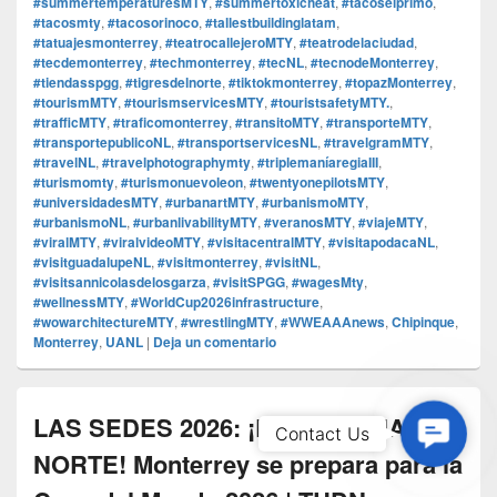
#summertemperaturesMTY
,
#summertoxicheat
,
#tacoselprimo
,
#tacosmty
,
#tacosorinoco
,
#tallestbuildinglatam
,
#tatuajesmonterrey
,
#teatrocallejeroMTY
,
#teatrodelaciudad
,
#tecdemonterrey
,
#techmonterrey
,
#tecNL
,
#tecnodeMonterrey
,
#tiendasspgg
,
#tigresdelnorte
,
#tiktokmonterrey
,
#topazMonterrey
,
#tourismMTY
,
#tourismservicesMTY
,
#touristsafetyMTY.
,
#trafficMTY
,
#traficomonterrey
,
#transitoMTY
,
#transporteMTY
,
#transportepublicoNL
,
#transportservicesNL
,
#travelgramMTY
,
#travelNL
,
#travelphotographymty
,
#triplemaníaregiaIII
,
#turismomty
,
#turismonuevoleon
,
#twentyonepilotsMTY
,
#universidadesMTY
,
#urbanartMTY
,
#urbanismoMTY
,
#urbanismoNL
,
#urbanlivabilityMTY
,
#veranosMTY
,
#viajeMTY
,
#viralMTY
,
#viralvideoMTY
,
#visitacentralMTY
,
#visitapodacaNL
,
#visitguadalupeNL
,
#visitmonterrey
,
#visitNL
,
#visitsannicolasdelosgarza
,
#visitSPGG
,
#wagesMty
,
#wellnessMTY
,
#WorldCup2026infrastructure
,
#wowarchitectureMTY
,
#wrestlingMTY
,
#WWEAAAnews
,
Chipinque
,
Monterrey
,
UANL
|
Deja un comentario
LAS SEDES 2026: ¡LA SULTANA DEL
Contac
Contact Us
Us
NORTE! Monterrey se prepara para la