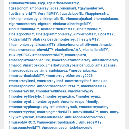
#futbolmexicano
,
#fyp
,
#galeríasMonterrey
,
#gastronomiamonterrey
,
#gastronomíanl
,
#gaymonterrey
,
#gettransferMTY
,
#graffitiMTY
,
#guadalupeNL
,
#happinessNL
,
#hikingmonterrey
,
#hikingtrailsNL
,
#homenajealsol
,
#hornodelaceo
,
#igersmonterrey
,
#igersnl
,
#industrialheritageMTY
,
#industrialhubMTY
,
#infraestructuraMTY
,
#instafoodMTY
,
#instagoodMTY
,
#instagrammonterrey
,
#inviernoMTY
,
#jobsMTY
,
#kidzaniaMTY
,
#latrakalosademonterrey
,
#lifestyleMTY
,
#ligamonterrey
,
#ligamxMTY
,
#linea4monorail
,
#livenorthmusic
,
#losatarantados
,
#loveMTY
,
#luchalibreAAA
,
#luchalibreMTY
,
#luxurySPGG
,
#macrocentroMTY
,
#macroplaza
,
#macroplazaarchitecture
,
#macroplazamonterrey
,
#mallmonterrey
,
#marco
,
#marcoexpo
,
#marketSundaybarrioantiguo
,
#matacánes
,
#mercadoabastos
,
#mercadojuarez
,
#merceríajuarez
,
#metroarticuladoMTY
,
#metrorrey
,
#Metrorrey2026
,
#metrorreyline4
,
#metrorreyline5
,
#metrorreyline6
,
#mexico
,
#mitrasponiente
,
#modernarchitectureMTY
,
#montañasMTY
,
#monterreycity
,
#monterreyfitness
,
#monterreygay
,
#monterreylifestyle
,
#monterreymexico
,
#monterreymx
,
#monterreynl
,
#monterreypark
,
#monterreypetfriendly
,
#monterreyphotography
,
#monterreyrock
,
#monterreysafety
,
#monterreyviral
,
#morningmarketMTY
,
#movilidadMTY
,
#mty
,
#mty-
city
,
#mtytiktok
,
#museodelacero
,
#museodelaceroHorno3
,
#museoMARCO
,
#museometropolitanoNL
,
#museosMTY
,
#museumsteelMTY
,
#museumuseumtodelnoroeste
,