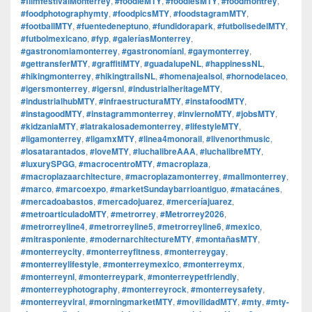
#filmfestivalMonterrey
,
#foodieMTY
,
#foodiesMTY
,
#foodmontrey
,
#foodphotographymty
,
#foodpicsMTY
,
#foodstagramMTY
,
#footballMTY
,
#fuentedeneptuno
,
#fundidorapark
,
#futbolisedelMTY
,
#futbolmexicano
,
#fyp
,
#galeríasMonterrey
,
#gastronomiamonterrey
,
#gastronomíanl
,
#gaymonterrey
,
#gettransferMTY
,
#graffitiMTY
,
#guadalupeNL
,
#happinessNL
,
#hikingmonterrey
,
#hikingtrailsNL
,
#homenajealsol
,
#hornodelaceo
,
#igersmonterrey
,
#igersnl
,
#industrialheritageMTY
,
#industrialhubMTY
,
#infraestructuraMTY
,
#instafoodMTY
,
#instagoodMTY
,
#instagrammonterrey
,
#inviernoMTY
,
#jobsMTY
,
#kidzaniaMTY
,
#latrakalosademonterrey
,
#lifestyleMTY
,
#ligamonterrey
,
#ligamxMTY
,
#linea4monorail
,
#livenorthmusic
,
#losatarantados
,
#loveMTY
,
#luchalibreAAA
,
#luchalibreMTY
,
#luxurySPGG
,
#macrocentroMTY
,
#macroplaza
,
#macroplazaarchitecture
,
#macroplazamonterrey
,
#mallmonterrey
,
#marco
,
#marcoexpo
,
#marketSundaybarrioantiguo
,
#matacánes
,
#mercadoabastos
,
#mercadojuarez
,
#merceríajuarez
,
#metroarticuladoMTY
,
#metrorrey
,
#Metrorrey2026
,
#metrorreyline4
,
#metrorreyline5
,
#metrorreyline6
,
#mexico
,
#mitrasponiente
,
#modernarchitectureMTY
,
#montañasMTY
,
#monterreycity
,
#monterreyfitness
,
#monterreygay
,
#monterreylifestyle
,
#monterreymexico
,
#monterreymx
,
#monterreynl
,
#monterreypark
,
#monterreypetfriendly
,
#monterreyphotography
,
#monterreyrock
,
#monterreysafety
,
#monterreyviral
,
#morningmarketMTY
,
#movilidadMTY
,
#mty
,
#mty-