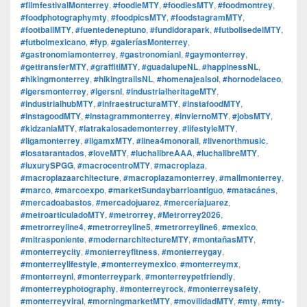
#filmfestivalMonterrey
,
#foodieMTY
,
#foodiesMTY
,
#foodmontrey
,
#foodphotographymty
,
#foodpicsMTY
,
#foodstagramMTY
,
#footballMTY
,
#fuentedeneptuno
,
#fundidorapark
,
#futbolisedelMTY
,
#futbolmexicano
,
#fyp
,
#galeríasMonterrey
,
#gastronomiamonterrey
,
#gastronomíanl
,
#gaymonterrey
,
#gettransferMTY
,
#graffitiMTY
,
#guadalupeNL
,
#happinessNL
,
#hikingmonterrey
,
#hikingtrailsNL
,
#homenajealsol
,
#hornodelaceo
,
#igersmonterrey
,
#igersnl
,
#industrialheritageMTY
,
#industrialhubMTY
,
#infraestructuraMTY
,
#instafoodMTY
,
#instagoodMTY
,
#instagrammonterrey
,
#inviernoMTY
,
#jobsMTY
,
#kidzaniaMTY
,
#latrakalosademonterrey
,
#lifestyleMTY
,
#ligamonterrey
,
#ligamxMTY
,
#linea4monorail
,
#livenorthmusic
,
#losatarantados
,
#loveMTY
,
#luchalibreAAA
,
#luchalibreMTY
,
#luxurySPGG
,
#macrocentroMTY
,
#macroplaza
,
#macroplazaarchitecture
,
#macroplazamonterrey
,
#mallmonterrey
,
#marco
,
#marcoexpo
,
#marketSundaybarrioantiguo
,
#matacánes
,
#mercadoabastos
,
#mercadojuarez
,
#merceríajuarez
,
#metroarticuladoMTY
,
#metrorrey
,
#Metrorrey2026
,
#metrorreyline4
,
#metrorreyline5
,
#metrorreyline6
,
#mexico
,
#mitrasponiente
,
#modernarchitectureMTY
,
#montañasMTY
,
#monterreycity
,
#monterreyfitness
,
#monterreygay
,
#monterreylifestyle
,
#monterreymexico
,
#monterreymx
,
#monterreynl
,
#monterreypark
,
#monterreypetfriendly
,
#monterreyphotography
,
#monterreyrock
,
#monterreysafety
,
#monterreyviral
,
#morningmarketMTY
,
#movilidadMTY
,
#mty
,
#mty-