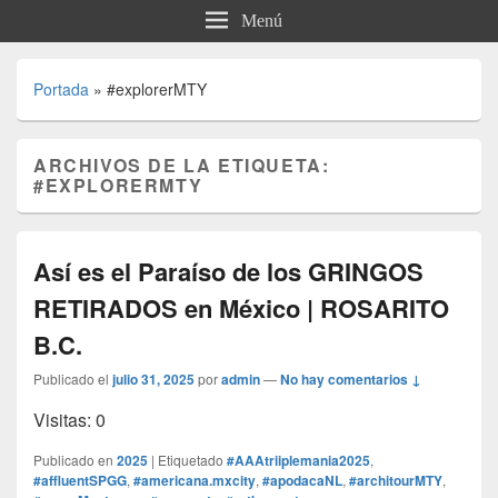
Menú
Portada
»
#explorerMTY
ARCHIVOS DE LA ETIQUETA:
#EXPLORERMTY
Así es el Paraíso de los GRINGOS
RETIRADOS en México | ROSARITO
B.C.
Publicado el
julio 31, 2025
por
admin
—
No hay comentarios ↓
Visitas: 0
Publicado en
2025
|
Etiquetado
#AAAtriiplemania2025
,
#affluentSPGG
,
#americana.mxcity
,
#apodacaNL
,
#architourMTY
,