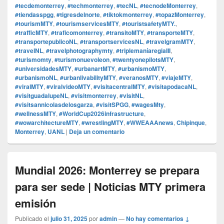
#tecdemonterrey
,
#techmonterrey
,
#tecNL
,
#tecnodeMonterrey
,
#tiendasspgg
,
#tigresdelnorte
,
#tiktokmonterrey
,
#topazMonterrey
,
#tourismMTY
,
#tourismservicesMTY
,
#touristsafetyMTY.
,
#trafficMTY
,
#traficomonterrey
,
#transitoMTY
,
#transporteMTY
,
#transportepublicoNL
,
#transportservicesNL
,
#travelgramMTY
,
#travelNL
,
#travelphotographymty
,
#triplemaníaregiaIII
,
#turismomty
,
#turismonuevoleon
,
#twentyonepilotsMTY
,
#universidadesMTY
,
#urbanartMTY
,
#urbanismoMTY
,
#urbanismoNL
,
#urbanlivabilityMTY
,
#veranosMTY
,
#viajeMTY
,
#viralMTY
,
#viralvideoMTY
,
#visitacentralMTY
,
#visitapodacaNL
,
#visitguadalupeNL
,
#visitmonterrey
,
#visitNL
,
#visitsannicolasdelosgarza
,
#visitSPGG
,
#wagesMty
,
#wellnessMTY
,
#WorldCup2026infrastructure
,
#wowarchitectureMTY
,
#wrestlingMTY
,
#WWEAAAnews
,
Chipinque
,
Monterrey
,
UANL
|
Deja un comentario
Mundial 2026: Monterrey se prepara
para ser sede | Noticias MTY primera
emisión
Publicado el
julio 31, 2025
por
admin
—
No hay comentarios ↓