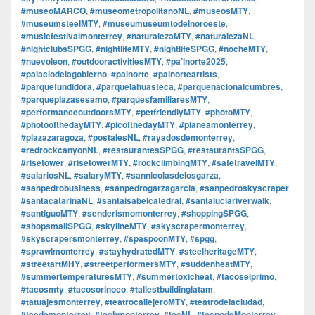
#museoMARCO
,
#museometropolitanoNL
,
#museosMTY
,
#museumsteelMTY
,
#museumuseumtodelnoroeste
,
#musicfestivalmonterrey
,
#naturalezaMTY
,
#naturalezaNL
,
#nightclubsSPGG
,
#nightlifeMTY
,
#nightlifeSPGG
,
#nocheMTY
,
#nuevoleon
,
#outdooractivitiesMTY
,
#pa’lnorte2025
,
#palaciodelagobierno
,
#palnorte
,
#palnorteartists
,
#parquefundidora
,
#parquelahuasteca
,
#parquenacionalcumbres
,
#parqueplazasesamo
,
#parquesfamiliaresMTY
,
#performanceoutdoorsMTY
,
#petfriendlyMTY
,
#photoMTY
,
#photoofthedayMTY
,
#picofthedayMTY
,
#planeamonterrey
,
#plazazaragoza
,
#postalesNL
,
#rayadosdemonterrey
,
#redrockcanyonNL
,
#restaurantesSPGG
,
#restaurantsSPGG
,
#risetower
,
#risetowerMTY
,
#rockclimbingMTY
,
#safetravelMTY
,
#salariosNL
,
#salaryMTY
,
#sannicolasdelosgarza
,
#sanpedrobusiness
,
#sanpedrogarzagarcia
,
#sanpedroskyscraper
,
#santacatarinaNL
,
#santaisabelcatedral
,
#santaluciariverwalk
,
#santiguoMTY
,
#senderismomonterrey
,
#shoppingSPGG
,
#shopsmallSPGG
,
#skylineMTY
,
#skyscrapermonterrey
,
#skyscrapersmonterrey
,
#spaspoonMTY
,
#spgg
,
#sprawlmonterrey
,
#stayhydratedMTY
,
#steelheritageMTY
,
#streetartMHY
,
#streetperformersMTY
,
#suddenheatMTY
,
#summertemperaturesMTY
,
#summertoxicheat
,
#tacoselprimo
,
#tacosmty
,
#tacosorinoco
,
#tallestbuildinglatam
,
#tatuajesmonterrey
,
#teatrocallejeroMTY
,
#teatrodelaciudad
,
#tecdemonterrey
,
#techmonterrey
,
#tecNL
,
#tecnodeMonterrey
,