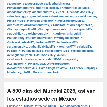
#tacosmty
,
#tacosorinoco
,
#tallestbuildinglatam
,
#tatuajesmonterrey
,
#teatrocallejeroMTY
,
#teatrodelaciudad
,
#tecdemonterrey
,
#techmonterrey
,
#tecNL
,
#tecnodeMonterrey
,
#tiendasspgg
,
#tigresdelnorte
,
#tiktokmonterrey
,
#topazMonterrey
,
#tourismMTY
,
#tourismservicesMTY
,
#touristsafetyMTY.
,
#trafficMTY
,
#traficomonterrey
,
#transitoMTY
,
#transporteMTY
,
#transportepublicoNL
,
#transportservicesNL
,
#travelgramMTY
,
#travelNL
,
#travelphotographymty
,
#triplemaníaregiaIII
,
#turismomty
,
#turismonuevoleon
,
#twentyonepilotsMTY
,
#universidadesMTY
,
#urbanartMTY
,
#urbanismoMTY
,
#urbanismoNL
,
#urbanlivabilityMTY
,
#veranosMTY
,
#viajeMTY
,
#viralMTY
,
#viralvideoMTY
,
#visitacentralMTY
,
#visitapodacaNL
,
#visitguadalupeNL
,
#visitmonterrey
,
#visitNL
,
#visitsannicolasdelosgarza
,
#visitSPGG
,
#wagesMty
,
#wellnessMTY
,
#WorldCup2026infrastructure
,
#wowarchitectureMTY
,
#wrestlingMTY
,
#WWEAAAnews
,
Chipinque
,
Monterrey
,
UANL
|
Deja un comentario
A 500 días del Mundial 2026, así van
los estadios sede en México
Publicado el
julio 31, 2025
por
admin
—
No hay comentarios ↓