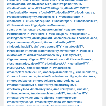
#festivalesNL
,
#festivallocalMTY
,
#festivalpalnorte2025
,
#festivalSantaLucia
,
#FIFAWC2026legacy
,
#filmfest2025MTY
,
#filmfestivalMonterrey
,
#foodieMTY
,
#foodiesMTY
,
#foodmontrey
,
#foodphotographymty
,
#foodpicsMTY
,
#foodstagramMTY
,
#footballMTY
,
#fuentedeneptuno
,
#fundidorapark
,
#futbolisedelMTY
,
#futbolmexicano
,
#fyp
,
#galeríasMonterrey
,
#gastronomiamonterrey
,
#gastronomíanl
,
#gaymonterrey
,
#gettransferMTY
,
#graffitiMTY
,
#guadalupeNL
,
#happinessNL
,
#hikingmonterrey
,
#hikingtrailsNL
,
#homenajealsol
,
#hornodelaceo
,
#igersmonterrey
,
#igersnl
,
#industrialheritageMTY
,
#industrialhubMTY
,
#infraestructuraMTY
,
#instafoodMTY
,
#instagoodMTY
,
#instagrammonterrey
,
#inviernoMTY
,
#jobsMTY
,
#kidzaniaMTY
,
#latrakalosademonterrey
,
#lifestyleMTY
,
#ligamonterrey
,
#ligamxMTY
,
#linea4monorail
,
#livenorthmusic
,
#losatarantados
,
#loveMTY
,
#luchalibreAAA
,
#luchalibreMTY
,
#luxurySPGG
,
#macrocentroMTY
,
#macroplaza
,
#macroplazaarchitecture
,
#macroplazamonterrey
,
#mallmonterrey
,
#marco
,
#marcoexpo
,
#marketSundaybarrioantiguo
,
#matacánes
,
#mercadoabastos
,
#mercadojuarez
,
#merceríajuarez
,
#metroarticuladoMTY
,
#metrorrey
,
#Metrorrey2026
,
#metrorreyline4
,
#metrorreyline5
,
#metrorreyline6
,
#mexico
,
#mitrasponiente
,
#modernarchitectureMTY
,
#montañasMTY
,
#monterreycity
,
#monterreyfitness
,
#monterreygay
,
#monterreylifestyle
,
#monterreymexico
,
#monterreymx
,
#monterreynl
,
#monterreypark
,
#monterreypetfriendly
,