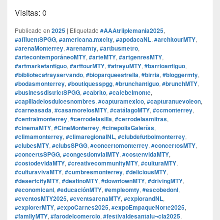
Visitas: 0
Publicado en
2025
|
Etiquetado
#AAAtriiplemania2025
,
#affluentSPGG
,
#americana.mxcity
,
#apodacaNL
,
#architourMTY
,
#arenaMonterrey
,
#arenamty
,
#artbusmetro
,
#artecontemporáneoMTY
,
#arteMTY
,
#artgenresMTY
,
#artmarketantiguo
,
#arttourMTY
,
#atreyuMTY
,
#barrioantiguo
,
#bibliotecafrayservando
,
#bioparqueestrella
,
#birria
,
#bloggermty
,
#bodasmonterrey
,
#boutiquesspgg
,
#brunchantiguo
,
#brunchMTY
,
#businessdistrictSPGG
,
#cabrito
,
#cafebelmonte
,
#capilladelosdulcesnombres
,
#capturamexico
,
#capturanuevoleon
,
#carneasada
,
#casamorelosMTY
,
#catálagoMTY
,
#ccmonterrey
,
#centralmonterrey
,
#cerrodelasilla
,
#cerrodelasmitras
,
#cinemaMTY
,
#CineMonterrey
,
#cinepolisGalerías
,
#climamonterrey
,
#climaregionalNL
,
#clubdefutbolmonterrey
,
#clubesMTY
,
#clubsSPGG
,
#concertomonterrey
,
#concertosMTY
,
#concertsSPGG
,
#congestionvialMTY
,
#costenvidaMTY
,
#costodevidaMTY
,
#creativecommunityMTY
,
#culturaMTY
,
#culturavivaMTY
,
#cumbresmonterrey
,
#deliciousMTY
,
#desertcityMTY
,
#destinoMTY
,
#downtownMTY
,
#drivingMTY
,
#economicanl
,
#educaciónMTY
,
#empleomty
,
#escobedonl
,
#eventosMTY2025
,
#eventsarenaMTY
,
#explorandNL
,
#explorerMTY
,
#expoCarnes2025
,
#expoEmpaqueNorte2025
,
#familyMTY
,
#farodelcomercio
,
#festivaldesantalu¬cia2025
,