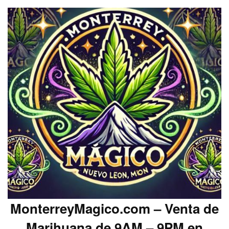
MonterreyMagico.com – Venta de
Marihuana de 9AM – 9PM en