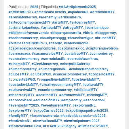
Publicado en
2025
|
Etiquetado
#AAAtriiplemania2025
,
#affluentSPGG
,
#americana.mxcity
,
#apodacaNL
,
#architourMTY
,
#arenaMonterrey
,
#arenamty
,
#artbusmetro
,
#artecontemporáneoMTY
,
#arteMTY
,
#artgenresMTY
,
#artmarketantiguo
,
#arttourMTY
,
#atreyuMTY
,
#barrioantiguo
,
#bibliotecafrayservando
,
#bioparqueestrella
,
#birria
,
#bloggermty
,
#bodasmonterrey
,
#boutiquesspgg
,
#brunchantiguo
,
#brunchMTY
,
#businessdistrictSPGG
,
#cabrito
,
#cafebelmonte
,
#capilladelosdulcesnombres
,
#capturamexico
,
#capturanuevoleon
,
#carneasada
,
#casamorelosMTY
,
#catálagoMTY
,
#ccmonterrey
,
#centralmonterrey
,
#cerrodelasilla
,
#cerrodelasmitras
,
#cinemaMTY
,
#CineMonterrey
,
#cinepolisGalerías
,
#climamonterrey
,
#climaregionalNL
,
#clubdefutbolmonterrey
,
#clubesMTY
,
#clubsSPGG
,
#concertomonterrey
,
#concertosMTY
,
#concertsSPGG
,
#congestionvialMTY
,
#costenvidaMTY
,
#costodevidaMTY
,
#creativecommunityMTY
,
#culturaMTY
,
#culturavivaMTY
,
#cumbresmonterrey
,
#deliciousMTY
,
#desertcityMTY
,
#destinoMTY
,
#downtownMTY
,
#drivingMTY
,
#economicanl
,
#educaciónMTY
,
#empleomty
,
#escobedonl
,
#eventosMTY2025
,
#eventsarenaMTY
,
#explorandNL
,
#explorerMTY
,
#expoCarnes2025
,
#expoEmpaqueNorte2025
,
#familyMTY
,
#farodelcomercio
,
#festivaldesantalu¬cia2025
,
#festivalesNL
,
#festivallocalMTY
,
#festivalpalnorte2025
,
#festivalSantaLucia
,
#FIFAWC2026legacy
,
#filmfest2025MTY
,