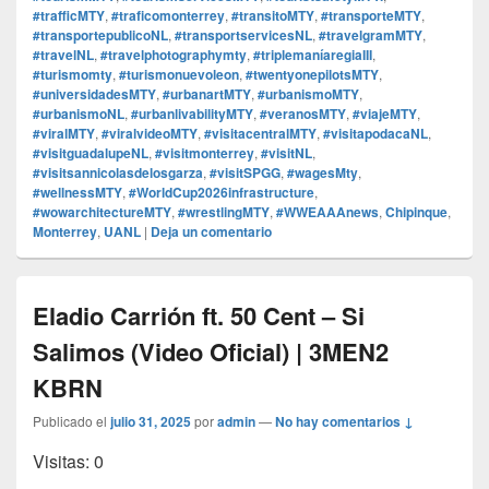
#trafficMTY
,
#traficomonterrey
,
#transitoMTY
,
#transporteMTY
,
#transportepublicoNL
,
#transportservicesNL
,
#travelgramMTY
,
#travelNL
,
#travelphotographymty
,
#triplemaníaregiaIII
,
#turismomty
,
#turismonuevoleon
,
#twentyonepilotsMTY
,
#universidadesMTY
,
#urbanartMTY
,
#urbanismoMTY
,
#urbanismoNL
,
#urbanlivabilityMTY
,
#veranosMTY
,
#viajeMTY
,
#viralMTY
,
#viralvideoMTY
,
#visitacentralMTY
,
#visitapodacaNL
,
#visitguadalupeNL
,
#visitmonterrey
,
#visitNL
,
#visitsannicolasdelosgarza
,
#visitSPGG
,
#wagesMty
,
#wellnessMTY
,
#WorldCup2026infrastructure
,
#wowarchitectureMTY
,
#wrestlingMTY
,
#WWEAAAnews
,
Chipinque
,
Monterrey
,
UANL
|
Deja un comentario
Eladio Carrión ft. 50 Cent – Si
Salimos (Video Oficial) | 3MEN2
KBRN
Publicado el
julio 31, 2025
por
admin
—
No hay comentarios ↓
Visitas: 0