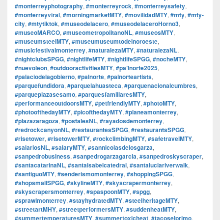
#monterreyphotography
,
#monterreyrock
,
#monterreysafety
,
#monterreyviral
,
#morningmarketMTY
,
#movilidadMTY
,
#mty
,
#mty-
city
,
#mtytiktok
,
#museodelacero
,
#museodelaceroHorno3
,
#museoMARCO
,
#museometropolitanoNL
,
#museosMTY
,
#museumsteelMTY
,
#museumuseumtodelnoroeste
,
#musicfestivalmonterrey
,
#naturalezaMTY
,
#naturalezaNL
,
#nightclubsSPGG
,
#nightlifeMTY
,
#nightlifeSPGG
,
#nocheMTY
,
#nuevoleon
,
#outdooractivitiesMTY
,
#pa’lnorte2025
,
#palaciodelagobierno
,
#palnorte
,
#palnorteartists
,
#parquefundidora
,
#parquelahuasteca
,
#parquenacionalcumbres
,
#parqueplazasesamo
,
#parquesfamiliaresMTY
,
#performanceoutdoorsMTY
,
#petfriendlyMTY
,
#photoMTY
,
#photoofthedayMTY
,
#picofthedayMTY
,
#planeamonterrey
,
#plazazaragoza
,
#postalesNL
,
#rayadosdemonterrey
,
#redrockcanyonNL
,
#restaurantesSPGG
,
#restaurantsSPGG
,
#risetower
,
#risetowerMTY
,
#rockclimbingMTY
,
#safetravelMTY
,
#salariosNL
,
#salaryMTY
,
#sannicolasdelosgarza
,
#sanpedrobusiness
,
#sanpedrogarzagarcia
,
#sanpedroskyscraper
,
#santacatarinaNL
,
#santaisabelcatedral
,
#santaluciariverwalk
,
#santiguoMTY
,
#senderismomonterrey
,
#shoppingSPGG
,
#shopsmallSPGG
,
#skylineMTY
,
#skyscrapermonterrey
,
#skyscrapersmonterrey
,
#spaspoonMTY
,
#spgg
,
#sprawlmonterrey
,
#stayhydratedMTY
,
#steelheritageMTY
,
#streetartMHY
,
#streetperformersMTY
,
#suddenheatMTY
,
#summertemperaturesMTY
,
#summertoxicheat
,
#tacoselprimo
,