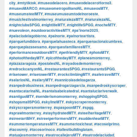
city
,
#mtytiktok
,
#museodelacero
,
#museodelaceroHorno3
,
#museoMARCO
,
#museometropolitanoNL
,
#museosMTY
,
#museumsteelMTY
,
#museumuseumtodelnoroeste
,
#musicfestivalmonterrey
,
#naturalezaMTY
,
#naturalezaNL
,
#nightclubsSPGG
,
#nightlifeMTY
,
#nightlifeSPGG
,
#nocheMTY
,
#nuevoleon
,
#outdooractivitiesMTY
,
#pa’lnorte2025
,
#palaciodelagobierno
,
#palnorte
,
#palnorteartists
,
#parquefundidora
,
#parquelahuasteca
,
#parquenacionalcumbres
,
#parqueplazasesamo
,
#parquesfamiliaresMTY
,
#performanceoutdoorsMTY
,
#petfriendlyMTY
,
#photoMTY
,
#photoofthedayMTY
,
#picofthedayMTY
,
#planeamonterrey
,
#plazazaragoza
,
#postalesNL
,
#rayadosdemonterrey
,
#redrockcanyonNL
,
#restaurantesSPGG
,
#restaurantsSPGG
,
#risetower
,
#risetowerMTY
,
#rockclimbingMTY
,
#safetravelMTY
,
#salariosNL
,
#salaryMTY
,
#sannicolasdelosgarza
,
#sanpedrobusiness
,
#sanpedrogarzagarcia
,
#sanpedroskyscraper
,
#santacatarinaNL
,
#santaisabelcatedral
,
#santaluciariverwalk
,
#santiguoMTY
,
#senderismomonterrey
,
#shoppingSPGG
,
#shopsmallSPGG
,
#skylineMTY
,
#skyscrapermonterrey
,
#skyscrapersmonterrey
,
#spaspoonMTY
,
#spgg
,
#sprawlmonterrey
,
#stayhydratedMTY
,
#steelheritageMTY
,
#streetartMHY
,
#streetperformersMTY
,
#suddenheatMTY
,
#summertemperaturesMTY
,
#summertoxicheat
,
#tacoselprimo
,
#tacosmty
,
#tacosorinoco
,
#tallestbuildinglatam
,
#tatuajesmonterrey
,
#teatrocallejeroMTY
,
#teatrodelaciudad
,