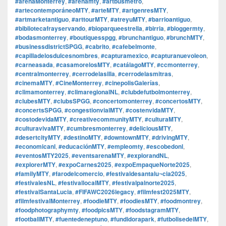
#arenaMonterrey
,
#arenamty
,
#artbusmetro
,
#artecontemporáneoMTY
,
#arteMTY
,
#artgenresMTY
,
#artmarketantiguo
,
#arttourMTY
,
#atreyuMTY
,
#barrioantiguo
,
#bibliotecafrayservando
,
#bioparqueestrella
,
#birria
,
#bloggermty
,
#bodasmonterrey
,
#boutiquesspgg
,
#brunchantiguo
,
#brunchMTY
,
#businessdistrictSPGG
,
#cabrito
,
#cafebelmonte
,
#capilladelosdulcesnombres
,
#capturamexico
,
#capturanuevoleon
,
#carneasada
,
#casamorelosMTY
,
#catálagoMTY
,
#ccmonterrey
,
#centralmonterrey
,
#cerrodelasilla
,
#cerrodelasmitras
,
#cinemaMTY
,
#CineMonterrey
,
#cinepolisGalerías
,
#climamonterrey
,
#climaregionalNL
,
#clubdefutbolmonterrey
,
#clubesMTY
,
#clubsSPGG
,
#concertomonterrey
,
#concertosMTY
,
#concertsSPGG
,
#congestionvialMTY
,
#costenvidaMTY
,
#costodevidaMTY
,
#creativecommunityMTY
,
#culturaMTY
,
#culturavivaMTY
,
#cumbresmonterrey
,
#deliciousMTY
,
#desertcityMTY
,
#destinoMTY
,
#downtownMTY
,
#drivingMTY
,
#economicanl
,
#educaciónMTY
,
#empleomty
,
#escobedonl
,
#eventosMTY2025
,
#eventsarenaMTY
,
#explorandNL
,
#explorerMTY
,
#expoCarnes2025
,
#expoEmpaqueNorte2025
,
#familyMTY
,
#farodelcomercio
,
#festivaldesantalu¬cia2025
,
#festivalesNL
,
#festivallocalMTY
,
#festivalpalnorte2025
,
#festivalSantaLucia
,
#FIFAWC2026legacy
,
#filmfest2025MTY
,
#filmfestivalMonterrey
,
#foodieMTY
,
#foodiesMTY
,
#foodmontrey
,
#foodphotographymty
,
#foodpicsMTY
,
#foodstagramMTY
,
#footballMTY
,
#fuentedeneptuno
,
#fundidorapark
,
#futbolisedelMTY
,