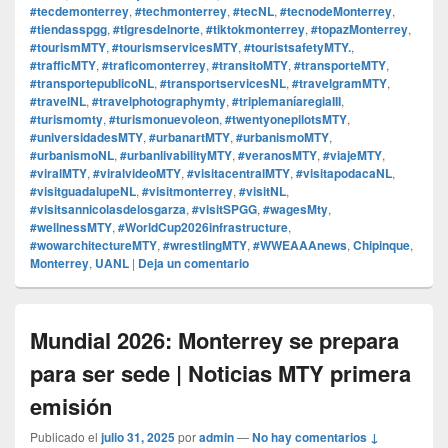
#tecdemonterrey
,
#techmonterrey
,
#tecNL
,
#tecnodeMonterrey
,
#tiendasspgg
,
#tigresdelnorte
,
#tiktokmonterrey
,
#topazMonterrey
,
#tourismMTY
,
#tourismservicesMTY
,
#touristsafetyMTY.
,
#trafficMTY
,
#traficomonterrey
,
#transitoMTY
,
#transporteMTY
,
#transportepublicoNL
,
#transportservicesNL
,
#travelgramMTY
,
#travelNL
,
#travelphotographymty
,
#triplemaníaregiaIII
,
#turismomty
,
#turismonuevoleon
,
#twentyonepilotsMTY
,
#universidadesMTY
,
#urbanartMTY
,
#urbanismoMTY
,
#urbanismoNL
,
#urbanlivabilityMTY
,
#veranosMTY
,
#viajeMTY
,
#viralMTY
,
#viralvideoMTY
,
#visitacentralMTY
,
#visitapodacaNL
,
#visitguadalupeNL
,
#visitmonterrey
,
#visitNL
,
#visitsannicolasdelosgarza
,
#visitSPGG
,
#wagesMty
,
#wellnessMTY
,
#WorldCup2026infrastructure
,
#wowarchitectureMTY
,
#wrestlingMTY
,
#WWEAAAnews
,
Chipinque
,
Monterrey
,
UANL
|
Deja un comentario
Mundial 2026: Monterrey se prepara
para ser sede | Noticias MTY primera
emisión
Publicado el
julio 31, 2025
por
admin
—
No hay comentarios ↓