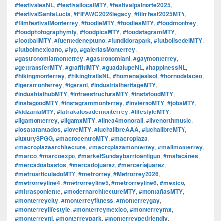
#festivalesNL
,
#festivallocalMTY
,
#festivalpalnorte2025
,
#festivalSantaLucia
,
#FIFAWC2026legacy
,
#filmfest2025MTY
,
#filmfestivalMonterrey
,
#foodieMTY
,
#foodiesMTY
,
#foodmontrey
,
#foodphotographymty
,
#foodpicsMTY
,
#foodstagramMTY
,
#footballMTY
,
#fuentedeneptuno
,
#fundidorapark
,
#futbolisedelMTY
,
#futbolmexicano
,
#fyp
,
#galeríasMonterrey
,
#gastronomiamonterrey
,
#gastronomíanl
,
#gaymonterrey
,
#gettransferMTY
,
#graffitiMTY
,
#guadalupeNL
,
#happinessNL
,
#hikingmonterrey
,
#hikingtrailsNL
,
#homenajealsol
,
#hornodelaceo
,
#igersmonterrey
,
#igersnl
,
#industrialheritageMTY
,
#industrialhubMTY
,
#infraestructuraMTY
,
#instafoodMTY
,
#instagoodMTY
,
#instagrammonterrey
,
#inviernoMTY
,
#jobsMTY
,
#kidzaniaMTY
,
#latrakalosademonterrey
,
#lifestyleMTY
,
#ligamonterrey
,
#ligamxMTY
,
#linea4monorail
,
#livenorthmusic
,
#losatarantados
,
#loveMTY
,
#luchalibreAAA
,
#luchalibreMTY
,
#luxurySPGG
,
#macrocentroMTY
,
#macroplaza
,
#macroplazaarchitecture
,
#macroplazamonterrey
,
#mallmonterrey
,
#marco
,
#marcoexpo
,
#marketSundaybarrioantiguo
,
#matacánes
,
#mercadoabastos
,
#mercadojuarez
,
#merceríajuarez
,
#metroarticuladoMTY
,
#metrorrey
,
#Metrorrey2026
,
#metrorreyline4
,
#metrorreyline5
,
#metrorreyline6
,
#mexico
,
#mitrasponiente
,
#modernarchitectureMTY
,
#montañasMTY
,
#monterreycity
,
#monterreyfitness
,
#monterreygay
,
#monterreylifestyle
,
#monterreymexico
,
#monterreymx
,
#monterreynl
,
#monterreypark
,
#monterreypetfriendly
,