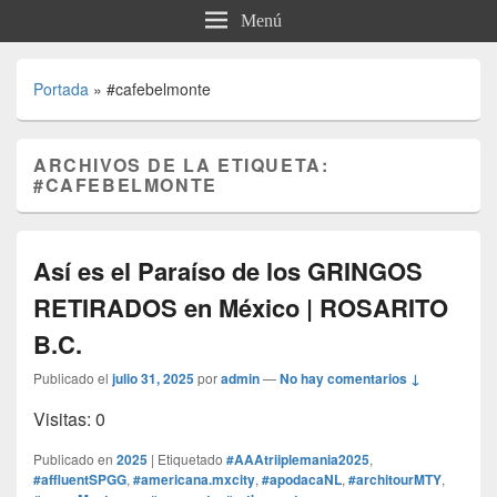
Menú
Portada
»
#cafebelmonte
ARCHIVOS DE LA ETIQUETA:
#CAFEBELMONTE
Así es el Paraíso de los GRINGOS
RETIRADOS en México | ROSARITO
B.C.
Publicado el
julio 31, 2025
por
admin
—
No hay comentarios ↓
Visitas: 0
Publicado en
2025
|
Etiquetado
#AAAtriiplemania2025
,
#affluentSPGG
,
#americana.mxcity
,
#apodacaNL
,
#architourMTY
,