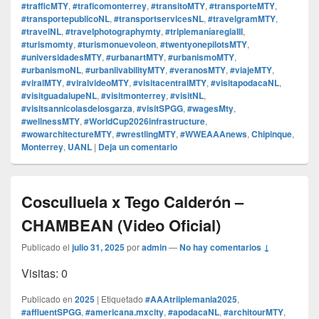
#trafficMTY
,
#traficomonterrey
,
#transitoMTY
,
#transporteMTY
,
#transportepublicoNL
,
#transportservicesNL
,
#travelgramMTY
,
#travelNL
,
#travelphotographymty
,
#triplemaníaregiaIII
,
#turismomty
,
#turismonuevoleon
,
#twentyonepilotsMTY
,
#universidadesMTY
,
#urbanartMTY
,
#urbanismoMTY
,
#urbanismoNL
,
#urbanlivabilityMTY
,
#veranosMTY
,
#viajeMTY
,
#viralMTY
,
#viralvideoMTY
,
#visitacentralMTY
,
#visitapodacaNL
,
#visitguadalupeNL
,
#visitmonterrey
,
#visitNL
,
#visitsannicolasdelosgarza
,
#visitSPGG
,
#wagesMty
,
#wellnessMTY
,
#WorldCup2026infrastructure
,
#wowarchitectureMTY
,
#wrestlingMTY
,
#WWEAAAnews
,
Chipinque
,
Monterrey
,
UANL
|
Deja un comentario
Cosculluela x Tego Calderón –
CHAMBEAN (Video Oficial)
Publicado el
julio 31, 2025
por
admin
—
No hay comentarios ↓
Visitas: 0
Publicado en
2025
|
Etiquetado
#AAAtriiplemania2025
,
#affluentSPGG
,
#americana.mxcity
,
#apodacaNL
,
#architourMTY
,