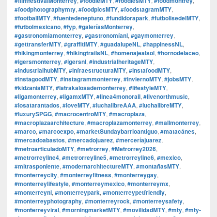
#filmfestivalMonterrey
,
#foodieMTY
,
#foodiesMTY
,
#foodmontrey
,
#foodphotographymty
,
#foodpicsMTY
,
#foodstagramMTY
,
#footballMTY
,
#fuentedeneptuno
,
#fundidorapark
,
#futbolisedelMTY
,
#futbolmexicano
,
#fyp
,
#galeríasMonterrey
,
#gastronomiamonterrey
,
#gastronomíanl
,
#gaymonterrey
,
#gettransferMTY
,
#graffitiMTY
,
#guadalupeNL
,
#happinessNL
,
#hikingmonterrey
,
#hikingtrailsNL
,
#homenajealsol
,
#hornodelaceo
,
#igersmonterrey
,
#igersnl
,
#industrialheritageMTY
,
#industrialhubMTY
,
#infraestructuraMTY
,
#instafoodMTY
,
#instagoodMTY
,
#instagrammonterrey
,
#inviernoMTY
,
#jobsMTY
,
#kidzaniaMTY
,
#latrakalosademonterrey
,
#lifestyleMTY
,
#ligamonterrey
,
#ligamxMTY
,
#linea4monorail
,
#livenorthmusic
,
#losatarantados
,
#loveMTY
,
#luchalibreAAA
,
#luchalibreMTY
,
#luxurySPGG
,
#macrocentroMTY
,
#macroplaza
,
#macroplazaarchitecture
,
#macroplazamonterrey
,
#mallmonterrey
,
#marco
,
#marcoexpo
,
#marketSundaybarrioantiguo
,
#matacánes
,
#mercadoabastos
,
#mercadojuarez
,
#merceríajuarez
,
#metroarticuladoMTY
,
#metrorrey
,
#Metrorrey2026
,
#metrorreyline4
,
#metrorreyline5
,
#metrorreyline6
,
#mexico
,
#mitrasponiente
,
#modernarchitectureMTY
,
#montañasMTY
,
#monterreycity
,
#monterreyfitness
,
#monterreygay
,
#monterreylifestyle
,
#monterreymexico
,
#monterreymx
,
#monterreynl
,
#monterreypark
,
#monterreypetfriendly
,
#monterreyphotography
,
#monterreyrock
,
#monterreysafety
,
#monterreyviral
,
#morningmarketMTY
,
#movilidadMTY
,
#mty
,
#mty-