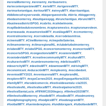
#arenaMonterrey
,
#arenamty
,
#artbusmetro
,
#artecontemporáneoMTY
,
#arteMTY
,
#artgenresMTY
,
#artmarketantiguo
,
#arttourMTY
,
#atreyuMTY
,
#barrioantiguo
,
#bibliotecafrayservando
,
#bioparqueestrella
,
#birria
,
#bloggermty
,
#bodasmonterrey
,
#boutiquesspgg
,
#brunchantiguo
,
#brunchMTY
,
#businessdistrictSPGG
,
#cabrito
,
#cafebelmonte
,
#capilladelosdulcesnombres
,
#capturamexico
,
#capturanuevoleon
,
#carneasada
,
#casamorelosMTY
,
#catálagoMTY
,
#ccmonterrey
,
#centralmonterrey
,
#cerrodelasilla
,
#cerrodelasmitras
,
#cinemaMTY
,
#CineMonterrey
,
#cinepolisGalerías
,
#climamonterrey
,
#climaregionalNL
,
#clubdefutbolmonterrey
,
#clubesMTY
,
#clubsSPGG
,
#concertomonterrey
,
#concertosMTY
,
#concertsSPGG
,
#congestionvialMTY
,
#costenvidaMTY
,
#costodevidaMTY
,
#creativecommunityMTY
,
#culturaMTY
,
#culturavivaMTY
,
#cumbresmonterrey
,
#deliciousMTY
,
#desertcityMTY
,
#destinoMTY
,
#downtownMTY
,
#drivingMTY
,
#economicanl
,
#educaciónMTY
,
#empleomty
,
#escobedonl
,
#eventosMTY2025
,
#eventsarenaMTY
,
#explorandNL
,
#explorerMTY
,
#expoCarnes2025
,
#expoEmpaqueNorte2025
,
#familyMTY
,
#farodelcomercio
,
#festivaldesantalu¬cia2025
,
#festivalesNL
,
#festivallocalMTY
,
#festivalpalnorte2025
,
#festivalSantaLucia
,
#FIFAWC2026legacy
,
#filmfest2025MTY
,
#filmfestivalMonterrey
,
#foodieMTY
,
#foodiesMTY
,
#foodmontrey
,
#foodphotographymty
,
#foodpicsMTY
,
#foodstagramMTY
,
#footballMTY
,
#fuentedeneptuno
,
#fundidorapark
,
#futbolisedelMTY
,