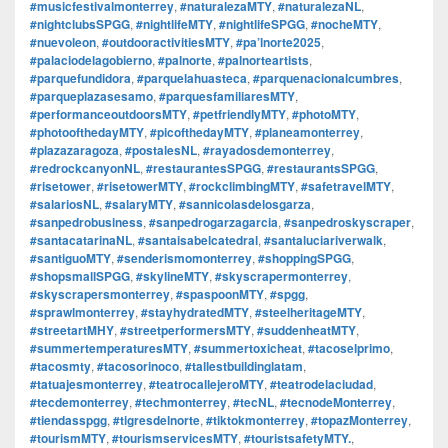
#musicfestivalmonterrey
,
#naturalezaMTY
,
#naturalezaNL
,
#nightclubsSPGG
,
#nightlifeMTY
,
#nightlifeSPGG
,
#nocheMTY
,
#nuevoleon
,
#outdooractivitiesMTY
,
#pa’lnorte2025
,
#palaciodelagobierno
,
#palnorte
,
#palnorteartists
,
#parquefundidora
,
#parquelahuasteca
,
#parquenacionalcumbres
,
#parqueplazasesamo
,
#parquesfamiliaresMTY
,
#performanceoutdoorsMTY
,
#petfriendlyMTY
,
#photoMTY
,
#photoofthedayMTY
,
#picofthedayMTY
,
#planeamonterrey
,
#plazazaragoza
,
#postalesNL
,
#rayadosdemonterrey
,
#redrockcanyonNL
,
#restaurantesSPGG
,
#restaurantsSPGG
,
#risetower
,
#risetowerMTY
,
#rockclimbingMTY
,
#safetravelMTY
,
#salariosNL
,
#salaryMTY
,
#sannicolasdelosgarza
,
#sanpedrobusiness
,
#sanpedrogarzagarcia
,
#sanpedroskyscraper
,
#santacatarinaNL
,
#santaisabelcatedral
,
#santaluciariverwalk
,
#santiguoMTY
,
#senderismomonterrey
,
#shoppingSPGG
,
#shopsmallSPGG
,
#skylineMTY
,
#skyscrapermonterrey
,
#skyscrapersmonterrey
,
#spaspoonMTY
,
#spgg
,
#sprawlmonterrey
,
#stayhydratedMTY
,
#steelheritageMTY
,
#streetartMHY
,
#streetperformersMTY
,
#suddenheatMTY
,
#summertemperaturesMTY
,
#summertoxicheat
,
#tacoselprimo
,
#tacosmty
,
#tacosorinoco
,
#tallestbuildinglatam
,
#tatuajesmonterrey
,
#teatrocallejeroMTY
,
#teatrodelaciudad
,
#tecdemonterrey
,
#techmonterrey
,
#tecNL
,
#tecnodeMonterrey
,
#tiendasspgg
,
#tigresdelnorte
,
#tiktokmonterrey
,
#topazMonterrey
,
#tourismMTY
,
#tourismservicesMTY
,
#touristsafetyMTY.
,