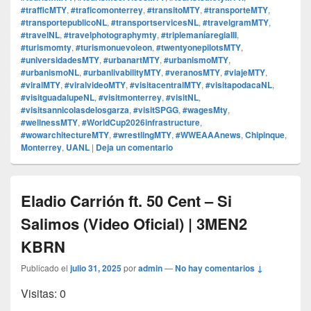
#trafficMTY
,
#traficomonterrey
,
#transitoMTY
,
#transporteMTY
,
#transportepublicoNL
,
#transportservicesNL
,
#travelgramMTY
,
#travelNL
,
#travelphotographymty
,
#triplemaníaregiaIII
,
#turismomty
,
#turismonuevoleon
,
#twentyonepilotsMTY
,
#universidadesMTY
,
#urbanartMTY
,
#urbanismoMTY
,
#urbanismoNL
,
#urbanlivabilityMTY
,
#veranosMTY
,
#viajeMTY
,
#viralMTY
,
#viralvideoMTY
,
#visitacentralMTY
,
#visitapodacaNL
,
#visitguadalupeNL
,
#visitmonterrey
,
#visitNL
,
#visitsannicolasdelosgarza
,
#visitSPGG
,
#wagesMty
,
#wellnessMTY
,
#WorldCup2026infrastructure
,
#wowarchitectureMTY
,
#wrestlingMTY
,
#WWEAAAnews
,
Chipinque
,
Monterrey
,
UANL
|
Deja un comentario
Eladio Carrión ft. 50 Cent – Si
Salimos (Video Oficial) | 3MEN2
KBRN
Publicado el
julio 31, 2025
por
admin
—
No hay comentarios ↓
Visitas: 0