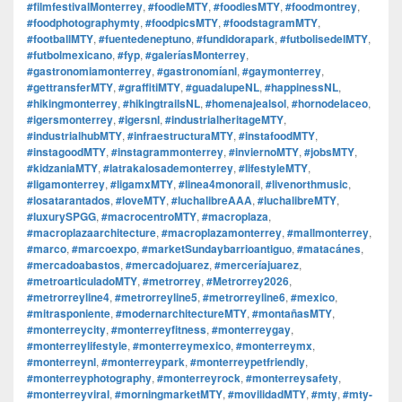
#filmfestivalMonterrey
,
#foodieMTY
,
#foodiesMTY
,
#foodmontrey
,
#foodphotographymty
,
#foodpicsMTY
,
#foodstagramMTY
,
#footballMTY
,
#fuentedeneptuno
,
#fundidorapark
,
#futbolisedelMTY
,
#futbolmexicano
,
#fyp
,
#galeríasMonterrey
,
#gastronomiamonterrey
,
#gastronomíanl
,
#gaymonterrey
,
#gettransferMTY
,
#graffitiMTY
,
#guadalupeNL
,
#happinessNL
,
#hikingmonterrey
,
#hikingtrailsNL
,
#homenajealsol
,
#hornodelaceo
,
#igersmonterrey
,
#igersnl
,
#industrialheritageMTY
,
#industrialhubMTY
,
#infraestructuraMTY
,
#instafoodMTY
,
#instagoodMTY
,
#instagrammonterrey
,
#inviernoMTY
,
#jobsMTY
,
#kidzaniaMTY
,
#latrakalosademonterrey
,
#lifestyleMTY
,
#ligamonterrey
,
#ligamxMTY
,
#linea4monorail
,
#livenorthmusic
,
#losatarantados
,
#loveMTY
,
#luchalibreAAA
,
#luchalibreMTY
,
#luxurySPGG
,
#macrocentroMTY
,
#macroplaza
,
#macroplazaarchitecture
,
#macroplazamonterrey
,
#mallmonterrey
,
#marco
,
#marcoexpo
,
#marketSundaybarrioantiguo
,
#matacánes
,
#mercadoabastos
,
#mercadojuarez
,
#merceríajuarez
,
#metroarticuladoMTY
,
#metrorrey
,
#Metrorrey2026
,
#metrorreyline4
,
#metrorreyline5
,
#metrorreyline6
,
#mexico
,
#mitrasponiente
,
#modernarchitectureMTY
,
#montañasMTY
,
#monterreycity
,
#monterreyfitness
,
#monterreygay
,
#monterreylifestyle
,
#monterreymexico
,
#monterreymx
,
#monterreynl
,
#monterreypark
,
#monterreypetfriendly
,
#monterreyphotography
,
#monterreyrock
,
#monterreysafety
,
#monterreyviral
,
#morningmarketMTY
,
#movilidadMTY
,
#mty
,
#mty-