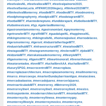
#festivalesNL
,
#festivallocalMTY
,
#festivalpalnorte2025
,
#festivalSantaLucia
,
#FIFAWC2026legacy
,
#filmfest2025MTY
,
#filmfestivalMonterrey
,
#foodieMTY
,
#foodiesMTY
,
#foodmontrey
,
#foodphotographymty
,
#foodpicsMTY
,
#foodstagramMTY
,
#footballMTY
,
#fuentedeneptuno
,
#fundidorapark
,
#futbolisedelMTY
,
#futbolmexicano
,
#fyp
,
#galeríasMonterrey
,
#gastronomiamonterrey
,
#gastronomíanl
,
#gaymonterrey
,
#gettransferMTY
,
#graffitiMTY
,
#guadalupeNL
,
#happinessNL
,
#hikingmonterrey
,
#hikingtrailsNL
,
#homenajealsol
,
#hornodelaceo
,
#igersmonterrey
,
#igersnl
,
#industrialheritageMTY
,
#industrialhubMTY
,
#infraestructuraMTY
,
#instafoodMTY
,
#instagoodMTY
,
#instagrammonterrey
,
#inviernoMTY
,
#jobsMTY
,
#kidzaniaMTY
,
#latrakalosademonterrey
,
#lifestyleMTY
,
#ligamonterrey
,
#ligamxMTY
,
#linea4monorail
,
#livenorthmusic
,
#losatarantados
,
#loveMTY
,
#luchalibreAAA
,
#luchalibreMTY
,
#luxurySPGG
,
#macrocentroMTY
,
#macroplaza
,
#macroplazaarchitecture
,
#macroplazamonterrey
,
#mallmonterrey
,
#marco
,
#marcoexpo
,
#marketSundaybarrioantiguo
,
#matacánes
,
#mercadoabastos
,
#mercadojuarez
,
#merceríajuarez
,
#metroarticuladoMTY
,
#metrorrey
,
#Metrorrey2026
,
#metrorreyline4
,
#metrorreyline5
,
#metrorreyline6
,
#mexico
,
#mitrasponiente
,
#modernarchitectureMTY
,
#montañasMTY
,
#monterreycity
,
#monterreyfitness
,
#monterreygay
,
#monterreylifestyle
,
#monterreymexico
,
#monterreymx
,
#monterreynl
,
#monterreypark
,
#monterreypetfriendly
,