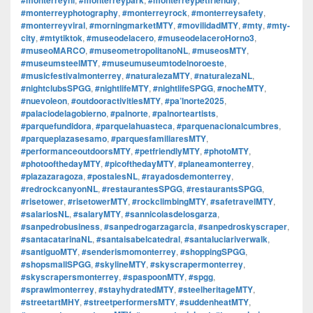
#monterreyphotography
,
#monterreyrock
,
#monterreysafety
,
#monterreyviral
,
#morningmarketMTY
,
#movilidadMTY
,
#mty
,
#mty-
city
,
#mtytiktok
,
#museodelacero
,
#museodelaceroHorno3
,
#museoMARCO
,
#museometropolitanoNL
,
#museosMTY
,
#museumsteelMTY
,
#museumuseumtodelnoroeste
,
#musicfestivalmonterrey
,
#naturalezaMTY
,
#naturalezaNL
,
#nightclubsSPGG
,
#nightlifeMTY
,
#nightlifeSPGG
,
#nocheMTY
,
#nuevoleon
,
#outdooractivitiesMTY
,
#pa’lnorte2025
,
#palaciodelagobierno
,
#palnorte
,
#palnorteartists
,
#parquefundidora
,
#parquelahuasteca
,
#parquenacionalcumbres
,
#parqueplazasesamo
,
#parquesfamiliaresMTY
,
#performanceoutdoorsMTY
,
#petfriendlyMTY
,
#photoMTY
,
#photoofthedayMTY
,
#picofthedayMTY
,
#planeamonterrey
,
#plazazaragoza
,
#postalesNL
,
#rayadosdemonterrey
,
#redrockcanyonNL
,
#restaurantesSPGG
,
#restaurantsSPGG
,
#risetower
,
#risetowerMTY
,
#rockclimbingMTY
,
#safetravelMTY
,
#salariosNL
,
#salaryMTY
,
#sannicolasdelosgarza
,
#sanpedrobusiness
,
#sanpedrogarzagarcia
,
#sanpedroskyscraper
,
#santacatarinaNL
,
#santaisabelcatedral
,
#santaluciariverwalk
,
#santiguoMTY
,
#senderismomonterrey
,
#shoppingSPGG
,
#shopsmallSPGG
,
#skylineMTY
,
#skyscrapermonterrey
,
#skyscrapersmonterrey
,
#spaspoonMTY
,
#spgg
,
#sprawlmonterrey
,
#stayhydratedMTY
,
#steelheritageMTY
,
#streetartMHY
,
#streetperformersMTY
,
#suddenheatMTY
,