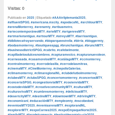
Visitas: 0
Publicado en
2025
|
Etiquetado
#AAAtriiplemania2025
,
#affluentSPGG
,
#americana.mxcity
,
#apodacaNL
,
#architourMTY
,
#arenaMonterrey
,
#arenamty
,
#artbusmetro
,
#artecontemporáneoMTY
,
#arteMTY
,
#artgenresMTY
,
#artmarketantiguo
,
#arttourMTY
,
#atreyuMTY
,
#barrioantiguo
,
#bibliotecafrayservando
,
#bioparqueestrella
,
#birria
,
#bloggermty
,
#bodasmonterrey
,
#boutiquesspgg
,
#brunchantiguo
,
#brunchMTY
,
#businessdistrictSPGG
,
#cabrito
,
#cafebelmonte
,
#capilladelosdulcesnombres
,
#capturamexico
,
#capturanuevoleon
,
#carneasada
,
#casamorelosMTY
,
#catálagoMTY
,
#ccmonterrey
,
#centralmonterrey
,
#cerrodelasilla
,
#cerrodelasmitras
,
#cinemaMTY
,
#CineMonterrey
,
#cinepolisGalerías
,
#climamonterrey
,
#climaregionalNL
,
#clubdefutbolmonterrey
,
#clubesMTY
,
#clubsSPGG
,
#concertomonterrey
,
#concertosMTY
,
#concertsSPGG
,
#congestionvialMTY
,
#costenvidaMTY
,
#costodevidaMTY
,
#creativecommunityMTY
,
#culturaMTY
,
#culturavivaMTY
,
#cumbresmonterrey
,
#deliciousMTY
,
#desertcityMTY
,
#destinoMTY
,
#downtownMTY
,
#drivingMTY
,
#economicanl
,
#educaciónMTY
,
#empleomty
,
#escobedonl
,
#eventosMTY2025
,
#eventsarenaMTY
,
#explorandNL
,
#explorerMTY
,
#expoCarnes2025
,
#expoEmpaqueNorte2025
,
#familyMTY
,
#farodelcomercio
,
#festivaldesantalu¬cia2025
,