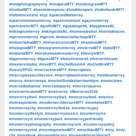
#foodphotographymty
,
#foodpicsMTY
,
#foodstagramMTY
,
#footballMTY
,
#fuentedeneptuno
,
#fundidorapark
,
#futbolisedelMTY
,
#futbolmexicano
,
#fyp
,
#galeríasMonterrey
,
#gastronomiamonterrey
,
#gastronomíanl
,
#gaymonterrey
,
#gettransferMTY
,
#graffitiMTY
,
#guadalupeNL
,
#happinessNL
,
#hikingmonterrey
,
#hikingtrailsNL
,
#homenajealsol
,
#hornodelaceo
,
#igersmonterrey
,
#igersnl
,
#industrialheritageMTY
,
#industrialhubMTY
,
#infraestructuraMTY
,
#instafoodMTY
,
#instagoodMTY
,
#instagrammonterrey
,
#inviernoMTY
,
#jobsMTY
,
#kidzaniaMTY
,
#latrakalosademonterrey
,
#lifestyleMTY
,
#ligamonterrey
,
#ligamxMTY
,
#linea4monorail
,
#livenorthmusic
,
#losatarantados
,
#loveMTY
,
#luchalibreAAA
,
#luchalibreMTY
,
#luxurySPGG
,
#macrocentroMTY
,
#macroplaza
,
#macroplazaarchitecture
,
#macroplazamonterrey
,
#mallmonterrey
,
#marco
,
#marcoexpo
,
#marketSundaybarrioantiguo
,
#matacánes
,
#mercadoabastos
,
#mercadojuarez
,
#merceríajuarez
,
#metroarticuladoMTY
,
#metrorrey
,
#Metrorrey2026
,
#metrorreyline4
,
#metrorreyline5
,
#metrorreyline6
,
#mexico
,
#mitrasponiente
,
#modernarchitectureMTY
,
#montañasMTY
,
#monterreycity
,
#monterreyfitness
,
#monterreygay
,
#monterreylifestyle
,
#monterreymexico
,
#monterreymx
,
#monterreynl
,
#monterreypark
,
#monterreypetfriendly
,
#monterreyphotography
,
#monterreyrock
,
#monterreysafety
,
#monterreyviral
,
#morningmarketMTY
,
#movilidadMTY
,
#mty
,
#mty-
city
,
#mtytiktok
,
#museodelacero
,
#museodelaceroHorno3
,