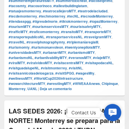
#summertemperaturesMTY
,
#summertoxicheat
,
#tacoselprimo
,
#tacosmty
,
#tacosorinoco
,
#tallestbuildinglatam
,
#tatuajesmonterrey
,
#teatrocallejeroMTY
,
#teatrodelaciudad
,
#tecdemonterrey
,
#techmonterrey
,
#tecNL
,
#tecnodeMonterrey
,
#tiendasspgg
,
#tigresdelnorte
,
#tiktokmonterrey
,
#topazMonterrey
,
#tourismMTY
,
#tourismservicesMTY
,
#touristsafetyMTY.
,
#trafficMTY
,
#traficomonterrey
,
#transitoMTY
,
#transporteMTY
,
#transportepublicoNL
,
#transportservicesNL
,
#travelgramMTY
,
#travelNL
,
#travelphotographymty
,
#triplemaníaregiaIII
,
#turismomty
,
#turismonuevoleon
,
#twentyonepilotsMTY
,
#universidadesMTY
,
#urbanartMTY
,
#urbanismoMTY
,
#urbanismoNL
,
#urbanlivabilityMTY
,
#veranosMTY
,
#viajeMTY
,
#viralMTY
,
#viralvideoMTY
,
#visitacentralMTY
,
#visitapodacaNL
,
#visitguadalupeNL
,
#visitmonterrey
,
#visitNL
,
#visitsannicolasdelosgarza
,
#visitSPGG
,
#wagesMty
,
#wellnessMTY
,
#WorldCup2026infrastructure
,
#wowarchitectureMTY
,
#wrestlingMTY
,
#WWEAAAnews
,
Chipinque
,
Monterrey
,
UANL
|
Deja un comentario
LAS SEDES 2026: ¡LA SULTANA DEL
Contac
Contact Us
Us
NORTE! Monterrey se prepara para la