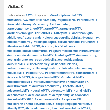
Visitas: 0
Publicado en
2025
|
Etiquetado
#AAAtriiplemania2025
,
#affluentSPGG
,
#americana.mxcity
,
#apodacaNL
,
#architourMTY
,
#arenaMonterrey
,
#arenamty
,
#artbusmetro
,
#artecontemporáneoMTY
,
#arteMTY
,
#artgenresMTY
,
#artmarketantiguo
,
#arttourMTY
,
#atreyuMTY
,
#barrioantiguo
,
#bibliotecafrayservando
,
#bioparqueestrella
,
#birria
,
#bloggermty
,
#bodasmonterrey
,
#boutiquesspgg
,
#brunchantiguo
,
#brunchMTY
,
#businessdistrictSPGG
,
#cabrito
,
#cafebelmonte
,
#capilladelosdulcesnombres
,
#capturamexico
,
#capturanuevoleon
,
#carneasada
,
#casamorelosMTY
,
#catálagoMTY
,
#ccmonterrey
,
#centralmonterrey
,
#cerrodelasilla
,
#cerrodelasmitras
,
#cinemaMTY
,
#CineMonterrey
,
#cinepolisGalerías
,
#climamonterrey
,
#climaregionalNL
,
#clubdefutbolmonterrey
,
#clubesMTY
,
#clubsSPGG
,
#concertomonterrey
,
#concertosMTY
,
#concertsSPGG
,
#congestionvialMTY
,
#costenvidaMTY
,
#costodevidaMTY
,
#creativecommunityMTY
,
#culturaMTY
,
#culturavivaMTY
,
#cumbresmonterrey
,
#deliciousMTY
,
#desertcityMTY
,
#destinoMTY
,
#downtownMTY
,
#drivingMTY
,
#economicanl
,
#educaciónMTY
,
#empleomty
,
#escobedonl
,
#eventosMTY2025
,
#eventsarenaMTY
,
#explorandNL
,
#explorerMTY
,
#expoCarnes2025
,
#expoEmpaqueNorte2025
,
#familyMTY
,
#farodelcomercio
,
#festivaldesantalu¬cia2025
,