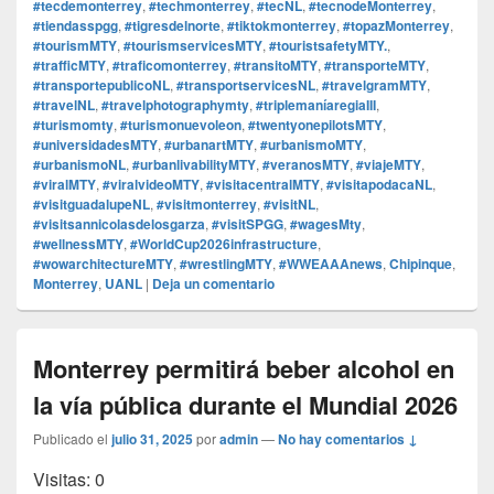
#tecdemonterrey
,
#techmonterrey
,
#tecNL
,
#tecnodeMonterrey
,
#tiendasspgg
,
#tigresdelnorte
,
#tiktokmonterrey
,
#topazMonterrey
,
#tourismMTY
,
#tourismservicesMTY
,
#touristsafetyMTY.
,
#trafficMTY
,
#traficomonterrey
,
#transitoMTY
,
#transporteMTY
,
#transportepublicoNL
,
#transportservicesNL
,
#travelgramMTY
,
#travelNL
,
#travelphotographymty
,
#triplemaníaregiaIII
,
#turismomty
,
#turismonuevoleon
,
#twentyonepilotsMTY
,
#universidadesMTY
,
#urbanartMTY
,
#urbanismoMTY
,
#urbanismoNL
,
#urbanlivabilityMTY
,
#veranosMTY
,
#viajeMTY
,
#viralMTY
,
#viralvideoMTY
,
#visitacentralMTY
,
#visitapodacaNL
,
#visitguadalupeNL
,
#visitmonterrey
,
#visitNL
,
#visitsannicolasdelosgarza
,
#visitSPGG
,
#wagesMty
,
#wellnessMTY
,
#WorldCup2026infrastructure
,
#wowarchitectureMTY
,
#wrestlingMTY
,
#WWEAAAnews
,
Chipinque
,
Monterrey
,
UANL
|
Deja un comentario
Monterrey permitirá beber alcohol en
la vía pública durante el Mundial 2026
Publicado el
julio 31, 2025
por
admin
—
No hay comentarios ↓
Visitas: 0