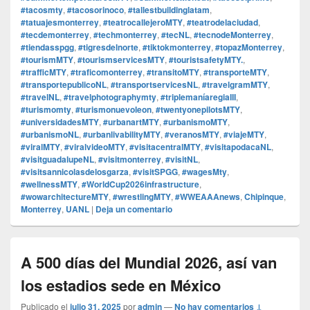
#tacosmty
,
#tacosorinoco
,
#tallestbuildinglatam
,
#tatuajesmonterrey
,
#teatrocallejeroMTY
,
#teatrodelaciudad
,
#tecdemonterrey
,
#techmonterrey
,
#tecNL
,
#tecnodeMonterrey
,
#tiendasspgg
,
#tigresdelnorte
,
#tiktokmonterrey
,
#topazMonterrey
,
#tourismMTY
,
#tourismservicesMTY
,
#touristsafetyMTY.
,
#trafficMTY
,
#traficomonterrey
,
#transitoMTY
,
#transporteMTY
,
#transportepublicoNL
,
#transportservicesNL
,
#travelgramMTY
,
#travelNL
,
#travelphotographymty
,
#triplemaníaregiaIII
,
#turismomty
,
#turismonuevoleon
,
#twentyonepilotsMTY
,
#universidadesMTY
,
#urbanartMTY
,
#urbanismoMTY
,
#urbanismoNL
,
#urbanlivabilityMTY
,
#veranosMTY
,
#viajeMTY
,
#viralMTY
,
#viralvideoMTY
,
#visitacentralMTY
,
#visitapodacaNL
,
#visitguadalupeNL
,
#visitmonterrey
,
#visitNL
,
#visitsannicolasdelosgarza
,
#visitSPGG
,
#wagesMty
,
#wellnessMTY
,
#WorldCup2026infrastructure
,
#wowarchitectureMTY
,
#wrestlingMTY
,
#WWEAAAnews
,
Chipinque
,
Monterrey
,
UANL
|
Deja un comentario
A 500 días del Mundial 2026, así van
los estadios sede en México
Publicado el
julio 31, 2025
por
admin
—
No hay comentarios ↓