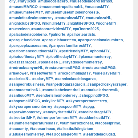
city
,
#mtytiktok
,
#museodelacero
,
#museodelaceroHorno3
,
#museoMARCO
,
#museometropolitanoNL
,
#museosMTY
,
#museumsteelMTY
,
#museumuseumtodelnoroeste
,
#musicfestivalmonterrey
,
#naturalezaMTY
,
#naturalezaNL
,
#nightclubsSPGG
,
#nightlifeMTY
,
#nightlifeSPGG
,
#nocheMTY
,
#nuevoleon
,
#outdooractivitiesMTY
,
#pa’lnorte2025
,
#palaciodelagobierno
,
#palnorte
,
#palnorteartists
,
#parquefundidora
,
#parquelahuasteca
,
#parquenacionalcumbres
,
#parqueplazasesamo
,
#parquesfamiliaresMTY
,
#performanceoutdoorsMTY
,
#petfriendlyMTY
,
#photoMTY
,
#photoofthedayMTY
,
#picofthedayMTY
,
#planeamonterrey
,
#plazazaragoza
,
#postalesNL
,
#rayadosdemonterrey
,
#redrockcanyonNL
,
#restaurantesSPGG
,
#restaurantsSPGG
,
#risetower
,
#risetowerMTY
,
#rockclimbingMTY
,
#safetravelMTY
,
#salariosNL
,
#salaryMTY
,
#sannicolasdelosgarza
,
#sanpedrobusiness
,
#sanpedrogarzagarcia
,
#sanpedroskyscraper
,
#santacatarinaNL
,
#santaisabelcatedral
,
#santaluciariverwalk
,
#santiguoMTY
,
#senderismomonterrey
,
#shoppingSPGG
,
#shopsmallSPGG
,
#skylineMTY
,
#skyscrapermonterrey
,
#skyscrapersmonterrey
,
#spaspoonMTY
,
#spgg
,
#sprawlmonterrey
,
#stayhydratedMTY
,
#steelheritageMTY
,
#streetartMHY
,
#streetperformersMTY
,
#suddenheatMTY
,
#summertemperaturesMTY
,
#summertoxicheat
,
#tacoselprimo
,
#tacosmty
,
#tacosorinoco
,
#tallestbuildinglatam
,
#tatuajesmonterrey
,
#teatrocallejeroMTY
,
#teatrodelaciudad
,