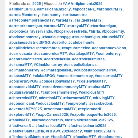
Publicado en
2025
|
Etiquetado
#AAAtriiplemania2025
,
#affluentSPGG
,
#americana.mxcity
,
#apodacaNL
,
#architourMTY
,
#arenaMonterrey
,
#arenamty
,
#artbusmetro
,
#artecontemporáneoMTY
,
#arteMTY
,
#artgenresMTY
,
#artmarketantiguo
,
#arttourMTY
,
#atreyuMTY
,
#barrioantiguo
,
#bibliotecafrayservando
,
#bioparqueestrella
,
#birria
,
#bloggermty
,
#bodasmonterrey
,
#boutiquesspgg
,
#brunchantiguo
,
#brunchMTY
,
#businessdistrictSPGG
,
#cabrito
,
#cafebelmonte
,
#capilladelosdulcesnombres
,
#capturamexico
,
#capturanuevoleon
,
#carneasada
,
#casamorelosMTY
,
#catálagoMTY
,
#ccmonterrey
,
#centralmonterrey
,
#cerrodelasilla
,
#cerrodelasmitras
,
#cinemaMTY
,
#CineMonterrey
,
#cinepolisGalerías
,
#climamonterrey
,
#climaregionalNL
,
#clubdefutbolmonterrey
,
#clubesMTY
,
#clubsSPGG
,
#concertomonterrey
,
#concertosMTY
,
#concertsSPGG
,
#congestionvialMTY
,
#costenvidaMTY
,
#costodevidaMTY
,
#creativecommunityMTY
,
#culturaMTY
,
#culturavivaMTY
,
#cumbresmonterrey
,
#deliciousMTY
,
#desertcityMTY
,
#destinoMTY
,
#downtownMTY
,
#drivingMTY
,
#economicanl
,
#educaciónMTY
,
#empleomty
,
#escobedonl
,
#eventosMTY2025
,
#eventsarenaMTY
,
#explorandNL
,
#explorerMTY
,
#expoCarnes2025
,
#expoEmpaqueNorte2025
,
#familyMTY
,
#farodelcomercio
,
#festivaldesantalu¬cia2025
,
#festivalesNL
,
#festivallocalMTY
,
#festivalpalnorte2025
,
#festivalSantaLucia
,
#FIFAWC2026legacy
,
#filmfest2025MTY
,
#filmfestivalMonterrey
,
#foodieMTY
,
#foodiesMTY
,
#foodmontrey
,