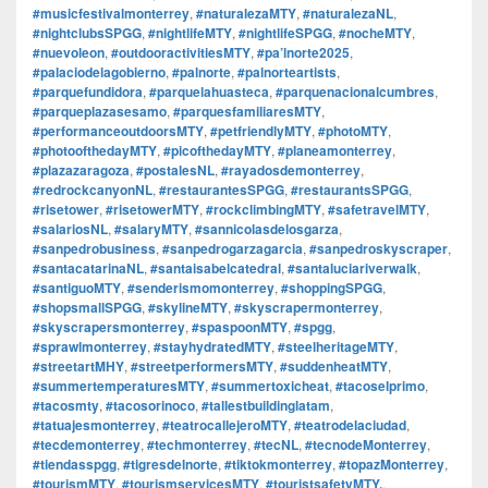
#musicfestivalmonterrey
,
#naturalezaMTY
,
#naturalezaNL
,
#nightclubsSPGG
,
#nightlifeMTY
,
#nightlifeSPGG
,
#nocheMTY
,
#nuevoleon
,
#outdooractivitiesMTY
,
#pa’lnorte2025
,
#palaciodelagobierno
,
#palnorte
,
#palnorteartists
,
#parquefundidora
,
#parquelahuasteca
,
#parquenacionalcumbres
,
#parqueplazasesamo
,
#parquesfamiliaresMTY
,
#performanceoutdoorsMTY
,
#petfriendlyMTY
,
#photoMTY
,
#photoofthedayMTY
,
#picofthedayMTY
,
#planeamonterrey
,
#plazazaragoza
,
#postalesNL
,
#rayadosdemonterrey
,
#redrockcanyonNL
,
#restaurantesSPGG
,
#restaurantsSPGG
,
#risetower
,
#risetowerMTY
,
#rockclimbingMTY
,
#safetravelMTY
,
#salariosNL
,
#salaryMTY
,
#sannicolasdelosgarza
,
#sanpedrobusiness
,
#sanpedrogarzagarcia
,
#sanpedroskyscraper
,
#santacatarinaNL
,
#santaisabelcatedral
,
#santaluciariverwalk
,
#santiguoMTY
,
#senderismomonterrey
,
#shoppingSPGG
,
#shopsmallSPGG
,
#skylineMTY
,
#skyscrapermonterrey
,
#skyscrapersmonterrey
,
#spaspoonMTY
,
#spgg
,
#sprawlmonterrey
,
#stayhydratedMTY
,
#steelheritageMTY
,
#streetartMHY
,
#streetperformersMTY
,
#suddenheatMTY
,
#summertemperaturesMTY
,
#summertoxicheat
,
#tacoselprimo
,
#tacosmty
,
#tacosorinoco
,
#tallestbuildinglatam
,
#tatuajesmonterrey
,
#teatrocallejeroMTY
,
#teatrodelaciudad
,
#tecdemonterrey
,
#techmonterrey
,
#tecNL
,
#tecnodeMonterrey
,
#tiendasspgg
,
#tigresdelnorte
,
#tiktokmonterrey
,
#topazMonterrey
,
#tourismMTY
,
#tourismservicesMTY
,
#touristsafetyMTY.
,