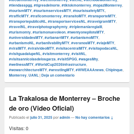
#tiendasspgg
,
#tigresdelnorte
,
#tiktokmonterrey
,
#topazMonterrey
,
#tourismMTY
,
#tourismservicesMTY
,
#touristsafetyMTY.
,
#trafficMTY
,
#traficomonterrey
,
#transitoMTY
,
#transporteMTY
,
#transportepublicoNL
,
#transportservicesNL
,
#travelgramMTY
,
#travelNL
,
#travelphotographymty
,
#triplemaníaregiaIII
,
#turismomty
,
#turismonuevoleon
,
#twentyonepilotsMTY
,
#universidadesMTY
,
#urbanartMTY
,
#urbanismoMTY
,
#urbanismoNL
,
#urbanlivabilityMTY
,
#veranosMTY
,
#viajeMTY
,
#viralMTY
,
#viralvideoMTY
,
#visitacentralMTY
,
#visitapodacaNL
,
#visitguadalupeNL
,
#visitmonterrey
,
#visitNL
,
#visitsannicolasdelosgarza
,
#visitSPGG
,
#wagesMty
,
#wellnessMTY
,
#WorldCup2026infrastructure
,
#wowarchitectureMTY
,
#wrestlingMTY
,
#WWEAAAnews
,
Chipinque
,
Monterrey
,
UANL
|
Deja un comentario
La Trakalosa de Monterrey – Broche
de oro (Video Oficial)
Publicado el
julio 31, 2025
por
admin
—
No hay comentarios ↓
Visitas: 0