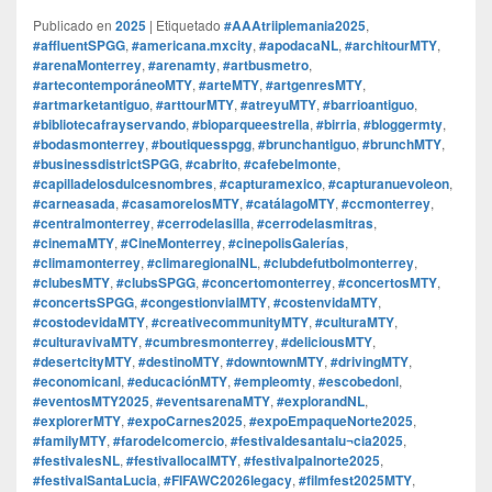
Publicado en
2025
|
Etiquetado
#AAAtriiplemania2025
,
#affluentSPGG
,
#americana.mxcity
,
#apodacaNL
,
#architourMTY
,
#arenaMonterrey
,
#arenamty
,
#artbusmetro
,
#artecontemporáneoMTY
,
#arteMTY
,
#artgenresMTY
,
#artmarketantiguo
,
#arttourMTY
,
#atreyuMTY
,
#barrioantiguo
,
#bibliotecafrayservando
,
#bioparqueestrella
,
#birria
,
#bloggermty
,
#bodasmonterrey
,
#boutiquesspgg
,
#brunchantiguo
,
#brunchMTY
,
#businessdistrictSPGG
,
#cabrito
,
#cafebelmonte
,
#capilladelosdulcesnombres
,
#capturamexico
,
#capturanuevoleon
,
#carneasada
,
#casamorelosMTY
,
#catálagoMTY
,
#ccmonterrey
,
#centralmonterrey
,
#cerrodelasilla
,
#cerrodelasmitras
,
#cinemaMTY
,
#CineMonterrey
,
#cinepolisGalerías
,
#climamonterrey
,
#climaregionalNL
,
#clubdefutbolmonterrey
,
#clubesMTY
,
#clubsSPGG
,
#concertomonterrey
,
#concertosMTY
,
#concertsSPGG
,
#congestionvialMTY
,
#costenvidaMTY
,
#costodevidaMTY
,
#creativecommunityMTY
,
#culturaMTY
,
#culturavivaMTY
,
#cumbresmonterrey
,
#deliciousMTY
,
#desertcityMTY
,
#destinoMTY
,
#downtownMTY
,
#drivingMTY
,
#economicanl
,
#educaciónMTY
,
#empleomty
,
#escobedonl
,
#eventosMTY2025
,
#eventsarenaMTY
,
#explorandNL
,
#explorerMTY
,
#expoCarnes2025
,
#expoEmpaqueNorte2025
,
#familyMTY
,
#farodelcomercio
,
#festivaldesantalu¬cia2025
,
#festivalesNL
,
#festivallocalMTY
,
#festivalpalnorte2025
,
#festivalSantaLucia
,
#FIFAWC2026legacy
,
#filmfest2025MTY
,