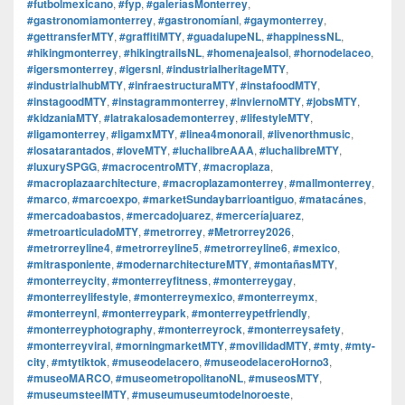
#futbolmexicano
,
#fyp
,
#galeríasMonterrey
,
#gastronomiamonterrey
,
#gastronomíanl
,
#gaymonterrey
,
#gettransferMTY
,
#graffitiMTY
,
#guadalupeNL
,
#happinessNL
,
#hikingmonterrey
,
#hikingtrailsNL
,
#homenajealsol
,
#hornodelaceo
,
#igersmonterrey
,
#igersnl
,
#industrialheritageMTY
,
#industrialhubMTY
,
#infraestructuraMTY
,
#instafoodMTY
,
#instagoodMTY
,
#instagrammonterrey
,
#inviernoMTY
,
#jobsMTY
,
#kidzaniaMTY
,
#latrakalosademonterrey
,
#lifestyleMTY
,
#ligamonterrey
,
#ligamxMTY
,
#linea4monorail
,
#livenorthmusic
,
#losatarantados
,
#loveMTY
,
#luchalibreAAA
,
#luchalibreMTY
,
#luxurySPGG
,
#macrocentroMTY
,
#macroplaza
,
#macroplazaarchitecture
,
#macroplazamonterrey
,
#mallmonterrey
,
#marco
,
#marcoexpo
,
#marketSundaybarrioantiguo
,
#matacánes
,
#mercadoabastos
,
#mercadojuarez
,
#merceríajuarez
,
#metroarticuladoMTY
,
#metrorrey
,
#Metrorrey2026
,
#metrorreyline4
,
#metrorreyline5
,
#metrorreyline6
,
#mexico
,
#mitrasponiente
,
#modernarchitectureMTY
,
#montañasMTY
,
#monterreycity
,
#monterreyfitness
,
#monterreygay
,
#monterreylifestyle
,
#monterreymexico
,
#monterreymx
,
#monterreynl
,
#monterreypark
,
#monterreypetfriendly
,
#monterreyphotography
,
#monterreyrock
,
#monterreysafety
,
#monterreyviral
,
#morningmarketMTY
,
#movilidadMTY
,
#mty
,
#mty-
city
,
#mtytiktok
,
#museodelacero
,
#museodelaceroHorno3
,
#museoMARCO
,
#museometropolitanoNL
,
#museosMTY
,
#museumsteelMTY
,
#museumuseumtodelnoroeste
,