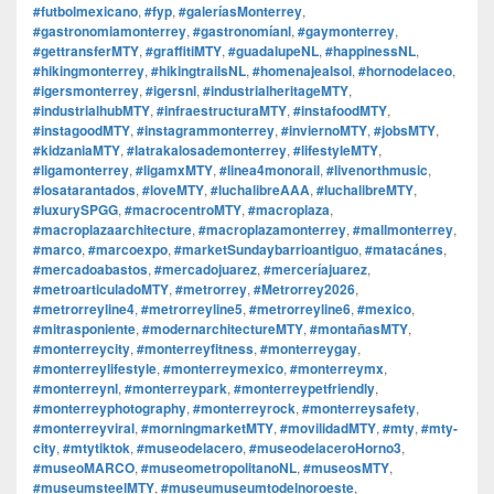
#futbolmexicano
,
#fyp
,
#galeríasMonterrey
,
#gastronomiamonterrey
,
#gastronomíanl
,
#gaymonterrey
,
#gettransferMTY
,
#graffitiMTY
,
#guadalupeNL
,
#happinessNL
,
#hikingmonterrey
,
#hikingtrailsNL
,
#homenajealsol
,
#hornodelaceo
,
#igersmonterrey
,
#igersnl
,
#industrialheritageMTY
,
#industrialhubMTY
,
#infraestructuraMTY
,
#instafoodMTY
,
#instagoodMTY
,
#instagrammonterrey
,
#inviernoMTY
,
#jobsMTY
,
#kidzaniaMTY
,
#latrakalosademonterrey
,
#lifestyleMTY
,
#ligamonterrey
,
#ligamxMTY
,
#linea4monorail
,
#livenorthmusic
,
#losatarantados
,
#loveMTY
,
#luchalibreAAA
,
#luchalibreMTY
,
#luxurySPGG
,
#macrocentroMTY
,
#macroplaza
,
#macroplazaarchitecture
,
#macroplazamonterrey
,
#mallmonterrey
,
#marco
,
#marcoexpo
,
#marketSundaybarrioantiguo
,
#matacánes
,
#mercadoabastos
,
#mercadojuarez
,
#merceríajuarez
,
#metroarticuladoMTY
,
#metrorrey
,
#Metrorrey2026
,
#metrorreyline4
,
#metrorreyline5
,
#metrorreyline6
,
#mexico
,
#mitrasponiente
,
#modernarchitectureMTY
,
#montañasMTY
,
#monterreycity
,
#monterreyfitness
,
#monterreygay
,
#monterreylifestyle
,
#monterreymexico
,
#monterreymx
,
#monterreynl
,
#monterreypark
,
#monterreypetfriendly
,
#monterreyphotography
,
#monterreyrock
,
#monterreysafety
,
#monterreyviral
,
#morningmarketMTY
,
#movilidadMTY
,
#mty
,
#mty-
city
,
#mtytiktok
,
#museodelacero
,
#museodelaceroHorno3
,
#museoMARCO
,
#museometropolitanoNL
,
#museosMTY
,
#museumsteelMTY
,
#museumuseumtodelnoroeste
,