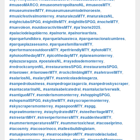
#museoMARCO
,
#museometropolitanoNL
,
#museosMTY
,
#museumsteelMTY
,
#museumuseumtodelnoroeste
,
#musicfestivalmonterrey
,
#naturalezaMTY
,
#naturalezaNL
,
#nightclubsSPGG
,
#nightlifeMTY
,
#nightlifeSPGG
,
#nocheMTY
,
#nuevoleon
,
#outdooractivitiesMTY
,
#pa’lnorte2025
,
#palaciodelagobierno
,
#palnorte
,
#palnorteartists
,
#parquefundidora
,
#parquelahuasteca
,
#parquenacionalcumbres
,
#parqueplazasesamo
,
#parquesfamiliaresMTY
,
#performanceoutdoorsMTY
,
#petfriendlyMTY
,
#photoMTY
,
#photoofthedayMTY
,
#picofthedayMTY
,
#planeamonterrey
,
#plazazaragoza
,
#postalesNL
,
#rayadosdemonterrey
,
#redrockcanyonNL
,
#restaurantesSPGG
,
#restaurantsSPGG
,
#risetower
,
#risetowerMTY
,
#rockclimbingMTY
,
#safetravelMTY
,
#salariosNL
,
#salaryMTY
,
#sannicolasdelosgarza
,
#sanpedrobusiness
,
#sanpedrogarzagarcia
,
#sanpedroskyscraper
,
#santacatarinaNL
,
#santaisabelcatedral
,
#santaluciariverwalk
,
#santiguoMTY
,
#senderismomonterrey
,
#shoppingSPGG
,
#shopsmallSPGG
,
#skylineMTY
,
#skyscrapermonterrey
,
#skyscrapersmonterrey
,
#spaspoonMTY
,
#spgg
,
#sprawlmonterrey
,
#stayhydratedMTY
,
#steelheritageMTY
,
#streetartMHY
,
#streetperformersMTY
,
#suddenheatMTY
,
#summertemperaturesMTY
,
#summertoxicheat
,
#tacoselprimo
,
#tacosmty
,
#tacosorinoco
,
#tallestbuildinglatam
,
#tatuajesmonterrey
,
#teatrocallejeroMTY
,
#teatrodelaciudad
,
#tecdemonterrey
,
#techmonterrey
,
#tecNL
,
#tecnodeMonterrey
,