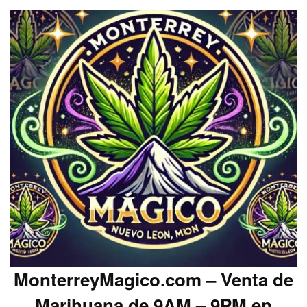
MonterreyMagico.com – Venta de
Marihuana de 9AM – 9PM en