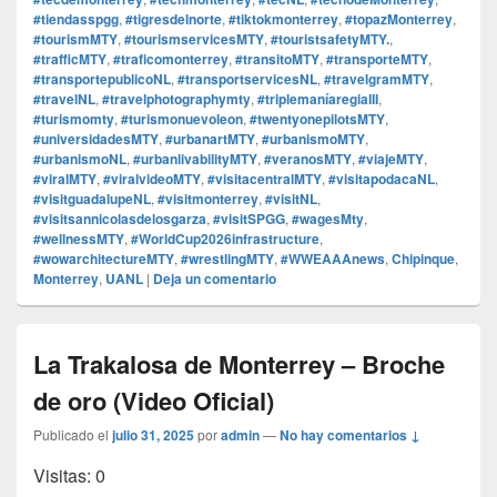
#tiendasspgg
,
#tigresdelnorte
,
#tiktokmonterrey
,
#topazMonterrey
,
#tourismMTY
,
#tourismservicesMTY
,
#touristsafetyMTY.
,
#trafficMTY
,
#traficomonterrey
,
#transitoMTY
,
#transporteMTY
,
#transportepublicoNL
,
#transportservicesNL
,
#travelgramMTY
,
#travelNL
,
#travelphotographymty
,
#triplemaníaregiaIII
,
#turismomty
,
#turismonuevoleon
,
#twentyonepilotsMTY
,
#universidadesMTY
,
#urbanartMTY
,
#urbanismoMTY
,
#urbanismoNL
,
#urbanlivabilityMTY
,
#veranosMTY
,
#viajeMTY
,
#viralMTY
,
#viralvideoMTY
,
#visitacentralMTY
,
#visitapodacaNL
,
#visitguadalupeNL
,
#visitmonterrey
,
#visitNL
,
#visitsannicolasdelosgarza
,
#visitSPGG
,
#wagesMty
,
#wellnessMTY
,
#WorldCup2026infrastructure
,
#wowarchitectureMTY
,
#wrestlingMTY
,
#WWEAAAnews
,
Chipinque
,
Monterrey
,
UANL
|
Deja un comentario
La Trakalosa de Monterrey – Broche
de oro (Video Oficial)
Publicado el
julio 31, 2025
por
admin
—
No hay comentarios ↓
Visitas: 0