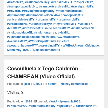
#trafficMTY
,
#traficomonterrey
,
#transitoMTY
,
#transporteMTY
,
#transportepublicoNL
,
#transportservicesNL
,
#travelgramMTY
,
#travelNL
,
#travelphotographymty
,
#triplemaníaregiaIII
,
#turismomty
,
#turismonuevoleon
,
#twentyonepilotsMTY
,
#universidadesMTY
,
#urbanartMTY
,
#urbanismoMTY
,
#urbanismoNL
,
#urbanlivabilityMTY
,
#veranosMTY
,
#viajeMTY
,
#viralMTY
,
#viralvideoMTY
,
#visitacentralMTY
,
#visitapodacaNL
,
#visitguadalupeNL
,
#visitmonterrey
,
#visitNL
,
#visitsannicolasdelosgarza
,
#visitSPGG
,
#wagesMty
,
#wellnessMTY
,
#WorldCup2026infrastructure
,
#wowarchitectureMTY
,
#wrestlingMTY
,
#WWEAAAnews
,
Chipinque
,
Monterrey
,
UANL
|
Deja un comentario
Cosculluela x Tego Calderón –
CHAMBEAN (Video Oficial)
Publicado el
julio 31, 2025
por
admin
—
No hay comentarios ↓
Visitas: 0
Publicado en
2025
|
Etiquetado
#AAAtriiplemania2025
,
#affluentSPGG
,
#americana.mxcity
,
#apodacaNL
,
#architourMTY
,