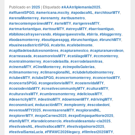
Publicado en
2025
|
Etiquetado
#AAAtriiplemania2025
,
#affluentSPGG
,
#americana.mxcity
,
#apodacaNL
,
#architourMTY
,
#arenaMonterrey
,
#arenamty
,
#artbusmetro
,
#artecontemporáneoMTY
,
#arteMTY
,
#artgenresMTY
,
#artmarketantiguo
,
#arttourMTY
,
#atreyuMTY
,
#barrioantiguo
,
#bibliotecafrayservando
,
#bioparqueestrella
,
#birria
,
#bloggermty
,
#bodasmonterrey
,
#boutiquesspgg
,
#brunchantiguo
,
#brunchMTY
,
#businessdistrictSPGG
,
#cabrito
,
#cafebelmonte
,
#capilladelosdulcesnombres
,
#capturamexico
,
#capturanuevoleon
,
#carneasada
,
#casamorelosMTY
,
#catálagoMTY
,
#ccmonterrey
,
#centralmonterrey
,
#cerrodelasilla
,
#cerrodelasmitras
,
#cinemaMTY
,
#CineMonterrey
,
#cinepolisGalerías
,
#climamonterrey
,
#climaregionalNL
,
#clubdefutbolmonterrey
,
#clubesMTY
,
#clubsSPGG
,
#concertomonterrey
,
#concertosMTY
,
#concertsSPGG
,
#congestionvialMTY
,
#costenvidaMTY
,
#costodevidaMTY
,
#creativecommunityMTY
,
#culturaMTY
,
#culturavivaMTY
,
#cumbresmonterrey
,
#deliciousMTY
,
#desertcityMTY
,
#destinoMTY
,
#downtownMTY
,
#drivingMTY
,
#economicanl
,
#educaciónMTY
,
#empleomty
,
#escobedonl
,
#eventosMTY2025
,
#eventsarenaMTY
,
#explorandNL
,
#explorerMTY
,
#expoCarnes2025
,
#expoEmpaqueNorte2025
,
#familyMTY
,
#farodelcomercio
,
#festivaldesantalu¬cia2025
,
#festivalesNL
,
#festivallocalMTY
,
#festivalpalnorte2025
,
#festivalSantaLucia
,
#FIFAWC2026legacy
,
#filmfest2025MTY
,