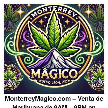
MonterreyMagico.com – Venta de
Marihuana de 9AM – 9PM en