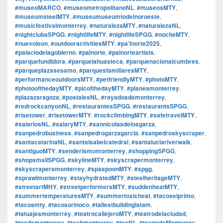
#museoMARCO
,
#museometropolitanoNL
,
#museosMTY
,
#museumsteelMTY
,
#museumuseumtodelnoroeste
,
#musicfestivalmonterrey
,
#naturalezaMTY
,
#naturalezaNL
,
#nightclubsSPGG
,
#nightlifeMTY
,
#nightlifeSPGG
,
#nocheMTY
,
#nuevoleon
,
#outdooractivitiesMTY
,
#pa’lnorte2025
,
#palaciodelagobierno
,
#palnorte
,
#palnorteartists
,
#parquefundidora
,
#parquelahuasteca
,
#parquenacionalcumbres
,
#parqueplazasesamo
,
#parquesfamiliaresMTY
,
#performanceoutdoorsMTY
,
#petfriendlyMTY
,
#photoMTY
,
#photoofthedayMTY
,
#picofthedayMTY
,
#planeamonterrey
,
#plazazaragoza
,
#postalesNL
,
#rayadosdemonterrey
,
#redrockcanyonNL
,
#restaurantesSPGG
,
#restaurantsSPGG
,
#risetower
,
#risetowerMTY
,
#rockclimbingMTY
,
#safetravelMTY
,
#salariosNL
,
#salaryMTY
,
#sannicolasdelosgarza
,
#sanpedrobusiness
,
#sanpedrogarzagarcia
,
#sanpedroskyscraper
,
#santacatarinaNL
,
#santaisabelcatedral
,
#santaluciariverwalk
,
#santiguoMTY
,
#senderismomonterrey
,
#shoppingSPGG
,
#shopsmallSPGG
,
#skylineMTY
,
#skyscrapermonterrey
,
#skyscrapersmonterrey
,
#spaspoonMTY
,
#spgg
,
#sprawlmonterrey
,
#stayhydratedMTY
,
#steelheritageMTY
,
#streetartMHY
,
#streetperformersMTY
,
#suddenheatMTY
,
#summertemperaturesMTY
,
#summertoxicheat
,
#tacoselprimo
,
#tacosmty
,
#tacosorinoco
,
#tallestbuildinglatam
,
#tatuajesmonterrey
,
#teatrocallejeroMTY
,
#teatrodelaciudad
,
#tecdemonterrey
,
#techmonterrey
,
#tecNL
,
#tecnodeMonterrey
,