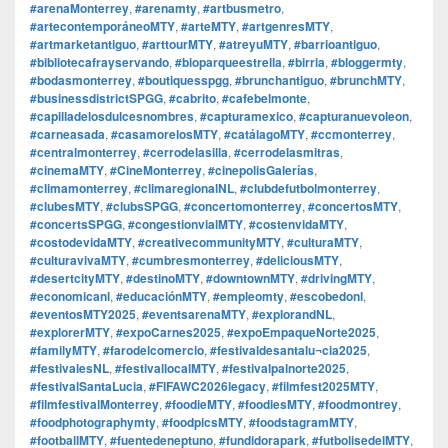
#arenaMonterrey
,
#arenamty
,
#artbusmetro
,
#artecontemporáneoMTY
,
#arteMTY
,
#artgenresMTY
,
#artmarketantiguo
,
#arttourMTY
,
#atreyuMTY
,
#barrioantiguo
,
#bibliotecafrayservando
,
#bioparqueestrella
,
#birria
,
#bloggermty
,
#bodasmonterrey
,
#boutiquesspgg
,
#brunchantiguo
,
#brunchMTY
,
#businessdistrictSPGG
,
#cabrito
,
#cafebelmonte
,
#capilladelosdulcesnombres
,
#capturamexico
,
#capturanuevoleon
,
#carneasada
,
#casamorelosMTY
,
#catálagoMTY
,
#ccmonterrey
,
#centralmonterrey
,
#cerrodelasilla
,
#cerrodelasmitras
,
#cinemaMTY
,
#CineMonterrey
,
#cinepolisGalerías
,
#climamonterrey
,
#climaregionalNL
,
#clubdefutbolmonterrey
,
#clubesMTY
,
#clubsSPGG
,
#concertomonterrey
,
#concertosMTY
,
#concertsSPGG
,
#congestionvialMTY
,
#costenvidaMTY
,
#costodevidaMTY
,
#creativecommunityMTY
,
#culturaMTY
,
#culturavivaMTY
,
#cumbresmonterrey
,
#deliciousMTY
,
#desertcityMTY
,
#destinoMTY
,
#downtownMTY
,
#drivingMTY
,
#economicanl
,
#educaciónMTY
,
#empleomty
,
#escobedonl
,
#eventosMTY2025
,
#eventsarenaMTY
,
#explorandNL
,
#explorerMTY
,
#expoCarnes2025
,
#expoEmpaqueNorte2025
,
#familyMTY
,
#farodelcomercio
,
#festivaldesantalu¬cia2025
,
#festivalesNL
,
#festivallocalMTY
,
#festivalpalnorte2025
,
#festivalSantaLucia
,
#FIFAWC2026legacy
,
#filmfest2025MTY
,
#filmfestivalMonterrey
,
#foodieMTY
,
#foodiesMTY
,
#foodmontrey
,
#foodphotographymty
,
#foodpicsMTY
,
#foodstagramMTY
,
#footballMTY
,
#fuentedeneptuno
,
#fundidorapark
,
#futbolisedelMTY
,