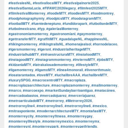
#festivalesNL
,
#festivallocalMTY
,
#festivalpalnorte2025
,
#festivalSantaLucia
,
#FIFAWC2026legacy
,
#filmfest2025MTY
,
#filmfestivalMonterrey
,
#foodieMTY
,
#foodiesMTY
,
#foodmontrey
,
#foodphotographymty
,
#foodpicsMTY
,
#foodstagramMTY
,
#footballMTY
,
#fuentedeneptuno
,
#fundidorapark
,
#futbolisedelMTY
,
#futbolmexicano
,
#fyp
,
#galeríasMonterrey
,
#gastronomiamonterrey
,
#gastronomíanl
,
#gaymonterrey
,
#gettransferMTY
,
#graffitiMTY
,
#guadalupeNL
,
#happinessNL
,
#hikingmonterrey
,
#hikingtrailsNL
,
#homenajealsol
,
#hornodelaceo
,
#igersmonterrey
,
#igersnl
,
#industrialheritageMTY
,
#industrialhubMTY
,
#infraestructuraMTY
,
#instafoodMTY
,
#instagoodMTY
,
#instagrammonterrey
,
#inviernoMTY
,
#jobsMTY
,
#kidzaniaMTY
,
#latrakalosademonterrey
,
#lifestyleMTY
,
#ligamonterrey
,
#ligamxMTY
,
#linea4monorail
,
#livenorthmusic
,
#losatarantados
,
#loveMTY
,
#luchalibreAAA
,
#luchalibreMTY
,
#luxurySPGG
,
#macrocentroMTY
,
#macroplaza
,
#macroplazaarchitecture
,
#macroplazamonterrey
,
#mallmonterrey
,
#marco
,
#marcoexpo
,
#marketSundaybarrioantiguo
,
#matacánes
,
#mercadoabastos
,
#mercadojuarez
,
#merceríajuarez
,
#metroarticuladoMTY
,
#metrorrey
,
#Metrorrey2026
,
#metrorreyline4
,
#metrorreyline5
,
#metrorreyline6
,
#mexico
,
#mitrasponiente
,
#modernarchitectureMTY
,
#montañasMTY
,
#monterreycity
,
#monterreyfitness
,
#monterreygay
,
#monterreylifestyle
,
#monterreymexico
,
#monterreymx
,
#monterreynl
,
#monterreypark
,
#monterreypetfriendly
,