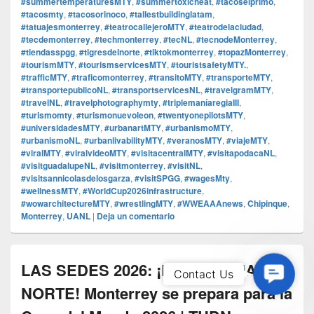
#summertemperaturesMTY
,
#summertoxicheat
,
#tacoselprimo
,
#tacosmty
,
#tacosorinoco
,
#tallestbuildinglatam
,
#tatuajesmonterrey
,
#teatrocallejeroMTY
,
#teatrodelaciudad
,
#tecdemonterrey
,
#techmonterrey
,
#tecNL
,
#tecnodeMonterrey
,
#tiendasspgg
,
#tigresdelnorte
,
#tiktokmonterrey
,
#topazMonterrey
,
#tourismMTY
,
#tourismservicesMTY
,
#touristsafetyMTY.
,
#trafficMTY
,
#traficomonterrey
,
#transitoMTY
,
#transporteMTY
,
#transportepublicoNL
,
#transportservicesNL
,
#travelgramMTY
,
#travelNL
,
#travelphotographymty
,
#triplemaníaregiaIII
,
#turismomty
,
#turismonuevoleon
,
#twentyonepilotsMTY
,
#universidadesMTY
,
#urbanartMTY
,
#urbanismoMTY
,
#urbanismoNL
,
#urbanlivabilityMTY
,
#veranosMTY
,
#viajeMTY
,
#viralMTY
,
#viralvideoMTY
,
#visitacentralMTY
,
#visitapodacaNL
,
#visitguadalupeNL
,
#visitmonterrey
,
#visitNL
,
#visitsannicolasdelosgarza
,
#visitSPGG
,
#wagesMty
,
#wellnessMTY
,
#WorldCup2026infrastructure
,
#wowarchitectureMTY
,
#wrestlingMTY
,
#WWEAAAnews
,
Chipinque
,
Monterrey
,
UANL
|
Deja un comentario
LAS SEDES 2026: ¡LA SULTANA DEL
Contac
Contact Us
Us
NORTE! Monterrey se prepara para la