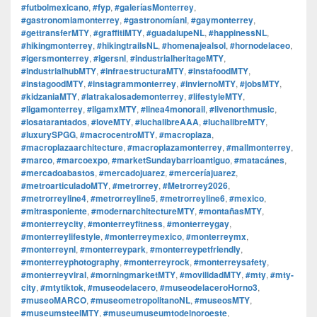
#futbolmexicano
,
#fyp
,
#galeríasMonterrey
,
#gastronomiamonterrey
,
#gastronomíanl
,
#gaymonterrey
,
#gettransferMTY
,
#graffitiMTY
,
#guadalupeNL
,
#happinessNL
,
#hikingmonterrey
,
#hikingtrailsNL
,
#homenajealsol
,
#hornodelaceo
,
#igersmonterrey
,
#igersnl
,
#industrialheritageMTY
,
#industrialhubMTY
,
#infraestructuraMTY
,
#instafoodMTY
,
#instagoodMTY
,
#instagrammonterrey
,
#inviernoMTY
,
#jobsMTY
,
#kidzaniaMTY
,
#latrakalosademonterrey
,
#lifestyleMTY
,
#ligamonterrey
,
#ligamxMTY
,
#linea4monorail
,
#livenorthmusic
,
#losatarantados
,
#loveMTY
,
#luchalibreAAA
,
#luchalibreMTY
,
#luxurySPGG
,
#macrocentroMTY
,
#macroplaza
,
#macroplazaarchitecture
,
#macroplazamonterrey
,
#mallmonterrey
,
#marco
,
#marcoexpo
,
#marketSundaybarrioantiguo
,
#matacánes
,
#mercadoabastos
,
#mercadojuarez
,
#merceríajuarez
,
#metroarticuladoMTY
,
#metrorrey
,
#Metrorrey2026
,
#metrorreyline4
,
#metrorreyline5
,
#metrorreyline6
,
#mexico
,
#mitrasponiente
,
#modernarchitectureMTY
,
#montañasMTY
,
#monterreycity
,
#monterreyfitness
,
#monterreygay
,
#monterreylifestyle
,
#monterreymexico
,
#monterreymx
,
#monterreynl
,
#monterreypark
,
#monterreypetfriendly
,
#monterreyphotography
,
#monterreyrock
,
#monterreysafety
,
#monterreyviral
,
#morningmarketMTY
,
#movilidadMTY
,
#mty
,
#mty-
city
,
#mtytiktok
,
#museodelacero
,
#museodelaceroHorno3
,
#museoMARCO
,
#museometropolitanoNL
,
#museosMTY
,
#museumsteelMTY
,
#museumuseumtodelnoroeste
,