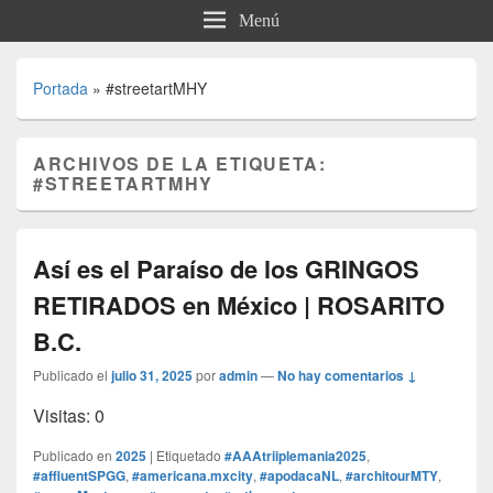
Menú
Portada
»
#streetartMHY
ARCHIVOS DE LA ETIQUETA:
#STREETARTMHY
Así es el Paraíso de los GRINGOS
RETIRADOS en México | ROSARITO
B.C.
Publicado el
julio 31, 2025
por
admin
—
No hay comentarios ↓
Visitas: 0
Publicado en
2025
|
Etiquetado
#AAAtriiplemania2025
,
#affluentSPGG
,
#americana.mxcity
,
#apodacaNL
,
#architourMTY
,