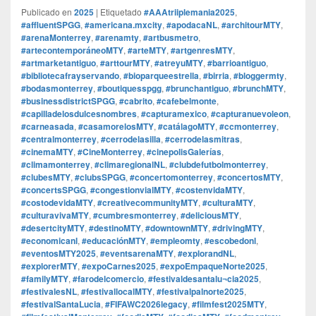
Publicado en
2025
|
Etiquetado
#AAAtriiplemania2025
,
#affluentSPGG
,
#americana.mxcity
,
#apodacaNL
,
#architourMTY
,
#arenaMonterrey
,
#arenamty
,
#artbusmetro
,
#artecontemporáneoMTY
,
#arteMTY
,
#artgenresMTY
,
#artmarketantiguo
,
#arttourMTY
,
#atreyuMTY
,
#barrioantiguo
,
#bibliotecafrayservando
,
#bioparqueestrella
,
#birria
,
#bloggermty
,
#bodasmonterrey
,
#boutiquesspgg
,
#brunchantiguo
,
#brunchMTY
,
#businessdistrictSPGG
,
#cabrito
,
#cafebelmonte
,
#capilladelosdulcesnombres
,
#capturamexico
,
#capturanuevoleon
,
#carneasada
,
#casamorelosMTY
,
#catálagoMTY
,
#ccmonterrey
,
#centralmonterrey
,
#cerrodelasilla
,
#cerrodelasmitras
,
#cinemaMTY
,
#CineMonterrey
,
#cinepolisGalerías
,
#climamonterrey
,
#climaregionalNL
,
#clubdefutbolmonterrey
,
#clubesMTY
,
#clubsSPGG
,
#concertomonterrey
,
#concertosMTY
,
#concertsSPGG
,
#congestionvialMTY
,
#costenvidaMTY
,
#costodevidaMTY
,
#creativecommunityMTY
,
#culturaMTY
,
#culturavivaMTY
,
#cumbresmonterrey
,
#deliciousMTY
,
#desertcityMTY
,
#destinoMTY
,
#downtownMTY
,
#drivingMTY
,
#economicanl
,
#educaciónMTY
,
#empleomty
,
#escobedonl
,
#eventosMTY2025
,
#eventsarenaMTY
,
#explorandNL
,
#explorerMTY
,
#expoCarnes2025
,
#expoEmpaqueNorte2025
,
#familyMTY
,
#farodelcomercio
,
#festivaldesantalu¬cia2025
,
#festivalesNL
,
#festivallocalMTY
,
#festivalpalnorte2025
,
#festivalSantaLucia
,
#FIFAWC2026legacy
,
#filmfest2025MTY
,