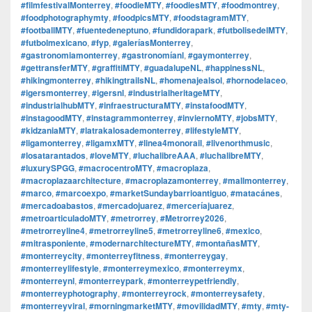
#filmfestivalMonterrey
,
#foodieMTY
,
#foodiesMTY
,
#foodmontrey
,
#foodphotographymty
,
#foodpicsMTY
,
#foodstagramMTY
,
#footballMTY
,
#fuentedeneptuno
,
#fundidorapark
,
#futbolisedelMTY
,
#futbolmexicano
,
#fyp
,
#galeríasMonterrey
,
#gastronomiamonterrey
,
#gastronomíanl
,
#gaymonterrey
,
#gettransferMTY
,
#graffitiMTY
,
#guadalupeNL
,
#happinessNL
,
#hikingmonterrey
,
#hikingtrailsNL
,
#homenajealsol
,
#hornodelaceo
,
#igersmonterrey
,
#igersnl
,
#industrialheritageMTY
,
#industrialhubMTY
,
#infraestructuraMTY
,
#instafoodMTY
,
#instagoodMTY
,
#instagrammonterrey
,
#inviernoMTY
,
#jobsMTY
,
#kidzaniaMTY
,
#latrakalosademonterrey
,
#lifestyleMTY
,
#ligamonterrey
,
#ligamxMTY
,
#linea4monorail
,
#livenorthmusic
,
#losatarantados
,
#loveMTY
,
#luchalibreAAA
,
#luchalibreMTY
,
#luxurySPGG
,
#macrocentroMTY
,
#macroplaza
,
#macroplazaarchitecture
,
#macroplazamonterrey
,
#mallmonterrey
,
#marco
,
#marcoexpo
,
#marketSundaybarrioantiguo
,
#matacánes
,
#mercadoabastos
,
#mercadojuarez
,
#merceríajuarez
,
#metroarticuladoMTY
,
#metrorrey
,
#Metrorrey2026
,
#metrorreyline4
,
#metrorreyline5
,
#metrorreyline6
,
#mexico
,
#mitrasponiente
,
#modernarchitectureMTY
,
#montañasMTY
,
#monterreycity
,
#monterreyfitness
,
#monterreygay
,
#monterreylifestyle
,
#monterreymexico
,
#monterreymx
,
#monterreynl
,
#monterreypark
,
#monterreypetfriendly
,
#monterreyphotography
,
#monterreyrock
,
#monterreysafety
,
#monterreyviral
,
#morningmarketMTY
,
#movilidadMTY
,
#mty
,
#mty-