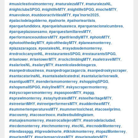
#musicfestivalmonterrey
,
#naturalezaMTY
,
#naturalezaNL
,
#nightclubsSPGG
,
#nightlifeMTY
,
#nightlifeSPGG
,
#nocheMTY
,
#nuevoleon
,
#outdooractivitiesMTY
,
#pa’lnorte2025
,
#palaciodelagobierno
,
#palnorte
,
#palnorteartists
,
#parquefundidora
,
#parquelahuasteca
,
#parquenacionalcumbres
,
#parqueplazasesamo
,
#parquesfamiliaresMTY
,
#performanceoutdoorsMTY
,
#petfriendlyMTY
,
#photoMTY
,
#photoofthedayMTY
,
#picofthedayMTY
,
#planeamonterrey
,
#plazazaragoza
,
#postalesNL
,
#rayadosdemonterrey
,
#redrockcanyonNL
,
#restaurantesSPGG
,
#restaurantsSPGG
,
#risetower
,
#risetowerMTY
,
#rockclimbingMTY
,
#safetravelMTY
,
#salariosNL
,
#salaryMTY
,
#sannicolasdelosgarza
,
#sanpedrobusiness
,
#sanpedrogarzagarcia
,
#sanpedroskyscraper
,
#santacatarinaNL
,
#santaisabelcatedral
,
#santaluciariverwalk
,
#santiguoMTY
,
#senderismomonterrey
,
#shoppingSPGG
,
#shopsmallSPGG
,
#skylineMTY
,
#skyscrapermonterrey
,
#skyscrapersmonterrey
,
#spaspoonMTY
,
#spgg
,
#sprawlmonterrey
,
#stayhydratedMTY
,
#steelheritageMTY
,
#streetartMHY
,
#streetperformersMTY
,
#suddenheatMTY
,
#summertemperaturesMTY
,
#summertoxicheat
,
#tacoselprimo
,
#tacosmty
,
#tacosorinoco
,
#tallestbuildinglatam
,
#tatuajesmonterrey
,
#teatrocallejeroMTY
,
#teatrodelaciudad
,
#tecdemonterrey
,
#techmonterrey
,
#tecNL
,
#tecnodeMonterrey
,
#tiendasspgg
,
#tigresdelnorte
,
#tiktokmonterrey
,
#topazMonterrey
,
#tourismMTY
,
#tourismservicesMTY
,
#touristsafetyMTY.
,