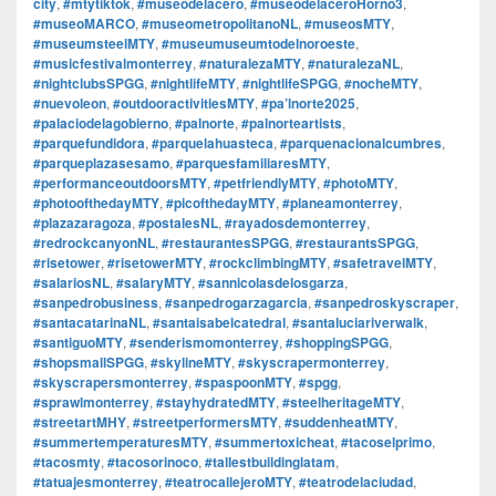
city
,
#mtytiktok
,
#museodelacero
,
#museodelaceroHorno3
,
#museoMARCO
,
#museometropolitanoNL
,
#museosMTY
,
#museumsteelMTY
,
#museumuseumtodelnoroeste
,
#musicfestivalmonterrey
,
#naturalezaMTY
,
#naturalezaNL
,
#nightclubsSPGG
,
#nightlifeMTY
,
#nightlifeSPGG
,
#nocheMTY
,
#nuevoleon
,
#outdooractivitiesMTY
,
#pa’lnorte2025
,
#palaciodelagobierno
,
#palnorte
,
#palnorteartists
,
#parquefundidora
,
#parquelahuasteca
,
#parquenacionalcumbres
,
#parqueplazasesamo
,
#parquesfamiliaresMTY
,
#performanceoutdoorsMTY
,
#petfriendlyMTY
,
#photoMTY
,
#photoofthedayMTY
,
#picofthedayMTY
,
#planeamonterrey
,
#plazazaragoza
,
#postalesNL
,
#rayadosdemonterrey
,
#redrockcanyonNL
,
#restaurantesSPGG
,
#restaurantsSPGG
,
#risetower
,
#risetowerMTY
,
#rockclimbingMTY
,
#safetravelMTY
,
#salariosNL
,
#salaryMTY
,
#sannicolasdelosgarza
,
#sanpedrobusiness
,
#sanpedrogarzagarcia
,
#sanpedroskyscraper
,
#santacatarinaNL
,
#santaisabelcatedral
,
#santaluciariverwalk
,
#santiguoMTY
,
#senderismomonterrey
,
#shoppingSPGG
,
#shopsmallSPGG
,
#skylineMTY
,
#skyscrapermonterrey
,
#skyscrapersmonterrey
,
#spaspoonMTY
,
#spgg
,
#sprawlmonterrey
,
#stayhydratedMTY
,
#steelheritageMTY
,
#streetartMHY
,
#streetperformersMTY
,
#suddenheatMTY
,
#summertemperaturesMTY
,
#summertoxicheat
,
#tacoselprimo
,
#tacosmty
,
#tacosorinoco
,
#tallestbuildinglatam
,
#tatuajesmonterrey
,
#teatrocallejeroMTY
,
#teatrodelaciudad
,