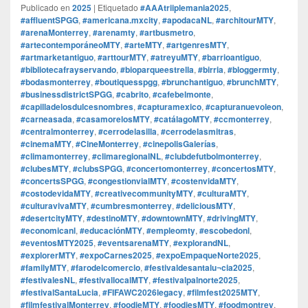
Publicado en
2025
|
Etiquetado
#AAAtriiplemania2025
,
#affluentSPGG
,
#americana.mxcity
,
#apodacaNL
,
#architourMTY
,
#arenaMonterrey
,
#arenamty
,
#artbusmetro
,
#artecontemporáneoMTY
,
#arteMTY
,
#artgenresMTY
,
#artmarketantiguo
,
#arttourMTY
,
#atreyuMTY
,
#barrioantiguo
,
#bibliotecafrayservando
,
#bioparqueestrella
,
#birria
,
#bloggermty
,
#bodasmonterrey
,
#boutiquesspgg
,
#brunchantiguo
,
#brunchMTY
,
#businessdistrictSPGG
,
#cabrito
,
#cafebelmonte
,
#capilladelosdulcesnombres
,
#capturamexico
,
#capturanuevoleon
,
#carneasada
,
#casamorelosMTY
,
#catálagoMTY
,
#ccmonterrey
,
#centralmonterrey
,
#cerrodelasilla
,
#cerrodelasmitras
,
#cinemaMTY
,
#CineMonterrey
,
#cinepolisGalerías
,
#climamonterrey
,
#climaregionalNL
,
#clubdefutbolmonterrey
,
#clubesMTY
,
#clubsSPGG
,
#concertomonterrey
,
#concertosMTY
,
#concertsSPGG
,
#congestionvialMTY
,
#costenvidaMTY
,
#costodevidaMTY
,
#creativecommunityMTY
,
#culturaMTY
,
#culturavivaMTY
,
#cumbresmonterrey
,
#deliciousMTY
,
#desertcityMTY
,
#destinoMTY
,
#downtownMTY
,
#drivingMTY
,
#economicanl
,
#educaciónMTY
,
#empleomty
,
#escobedonl
,
#eventosMTY2025
,
#eventsarenaMTY
,
#explorandNL
,
#explorerMTY
,
#expoCarnes2025
,
#expoEmpaqueNorte2025
,
#familyMTY
,
#farodelcomercio
,
#festivaldesantalu¬cia2025
,
#festivalesNL
,
#festivallocalMTY
,
#festivalpalnorte2025
,
#festivalSantaLucia
,
#FIFAWC2026legacy
,
#filmfest2025MTY
,
#filmfestivalMonterrey
,
#foodieMTY
,
#foodiesMTY
,
#foodmontrey
,