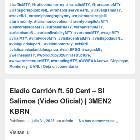
#trafficMTY
,
#traficomonterrey
,
#transitoMTY
,
#transporteMTY
,
#transportepublicoNL
,
#transportservicesNL
,
#travelgramMTY
,
#travelNL
,
#travelphotographymty
,
#triplemaníaregiaIII
,
#turismomty
,
#turismonuevoleon
,
#twentyonepilotsMTY
,
#universidadesMTY
,
#urbanartMTY
,
#urbanismoMTY
,
#urbanismoNL
,
#urbanlivabilityMTY
,
#veranosMTY
,
#viajeMTY
,
#viralMTY
,
#viralvideoMTY
,
#visitacentralMTY
,
#visitapodacaNL
,
#visitguadalupeNL
,
#visitmonterrey
,
#visitNL
,
#visitsannicolasdelosgarza
,
#visitSPGG
,
#wagesMty
,
#wellnessMTY
,
#WorldCup2026infrastructure
,
#wowarchitectureMTY
,
#wrestlingMTY
,
#WWEAAAnews
,
Chipinque
,
Monterrey
,
UANL
|
Deja un comentario
Eladio Carrión ft. 50 Cent – Si
Salimos (Video Oficial) | 3MEN2
KBRN
Publicado el
julio 31, 2025
por
admin
—
No hay comentarios ↓
Visitas: 0