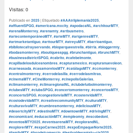
Visitas: 0
Publicado en
2025
|
Etiquetado
#AAAtriiplemania2025
,
#affluentSPGG
,
#americana.mxcity
,
#apodacaNL
,
#architourMTY
,
#arenaMonterrey
,
#arenamty
,
#artbusmetro
,
#artecontemporáneoMTY
,
#arteMTY
,
#artgenresMTY
,
#artmarketantiguo
,
#arttourMTY
,
#atreyuMTY
,
#barrioantiguo
,
#bibliotecafrayservando
,
#bioparqueestrella
,
#birria
,
#bloggermty
,
#bodasmonterrey
,
#boutiquesspgg
,
#brunchantiguo
,
#brunchMTY
,
#businessdistrictSPGG
,
#cabrito
,
#cafebelmonte
,
#capilladelosdulcesnombres
,
#capturamexico
,
#capturanuevoleon
,
#carneasada
,
#casamorelosMTY
,
#catálagoMTY
,
#ccmonterrey
,
#centralmonterrey
,
#cerrodelasilla
,
#cerrodelasmitras
,
#cinemaMTY
,
#CineMonterrey
,
#cinepolisGalerías
,
#climamonterrey
,
#climaregionalNL
,
#clubdefutbolmonterrey
,
#clubesMTY
,
#clubsSPGG
,
#concertomonterrey
,
#concertosMTY
,
#concertsSPGG
,
#congestionvialMTY
,
#costenvidaMTY
,
#costodevidaMTY
,
#creativecommunityMTY
,
#culturaMTY
,
#culturavivaMTY
,
#cumbresmonterrey
,
#deliciousMTY
,
#desertcityMTY
,
#destinoMTY
,
#downtownMTY
,
#drivingMTY
,
#economicanl
,
#educaciónMTY
,
#empleomty
,
#escobedonl
,
#eventosMTY2025
,
#eventsarenaMTY
,
#explorandNL
,
#explorerMTY
,
#expoCarnes2025
,
#expoEmpaqueNorte2025
,
#familyMTY
,
#farodelcomercio
,
#festivaldesantalu¬cia2025
,