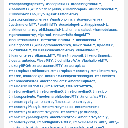
#foodphotographymty
,
#foodpicsMTY
,
#foodstagramMTY
,
#footballMTY
,
#fuentedeneptuno
,
#fundidorapark
,
#futbolisedelMTY
,
#futbolmexicano
,
#fyp
,
#galeríasMonterrey
,
#gastronomiamonterrey
,
#gastronomíanl
,
#gaymonterrey
,
#gettransferMTY
,
#graffitiMTY
,
#guadalupeNL
,
#happinessNL
,
#hikingmonterrey
,
#hikingtrailsNL
,
#homenajealsol
,
#hornodelaceo
,
#igersmonterrey
,
#igersnl
,
#industrialheritageMTY
,
#industrialhubMTY
,
#infraestructuraMTY
,
#instafoodMTY
,
#instagoodMTY
,
#instagrammonterrey
,
#inviernoMTY
,
#jobsMTY
,
#kidzaniaMTY
,
#latrakalosademonterrey
,
#lifestyleMTY
,
#ligamonterrey
,
#ligamxMTY
,
#linea4monorail
,
#livenorthmusic
,
#losatarantados
,
#loveMTY
,
#luchalibreAAA
,
#luchalibreMTY
,
#luxurySPGG
,
#macrocentroMTY
,
#macroplaza
,
#macroplazaarchitecture
,
#macroplazamonterrey
,
#mallmonterrey
,
#marco
,
#marcoexpo
,
#marketSundaybarrioantiguo
,
#matacánes
,
#mercadoabastos
,
#mercadojuarez
,
#merceríajuarez
,
#metroarticuladoMTY
,
#metrorrey
,
#Metrorrey2026
,
#metrorreyline4
,
#metrorreyline5
,
#metrorreyline6
,
#mexico
,
#mitrasponiente
,
#modernarchitectureMTY
,
#montañasMTY
,
#monterreycity
,
#monterreyfitness
,
#monterreygay
,
#monterreylifestyle
,
#monterreymexico
,
#monterreymx
,
#monterreynl
,
#monterreypark
,
#monterreypetfriendly
,
#monterreyphotography
,
#monterreyrock
,
#monterreysafety
,
#monterreyviral
,
#morningmarketMTY
,
#movilidadMTY
,
#mty
,
#mty-
city
,
#mtytiktok
,
#museodelacero
,
#museodelaceroHorno3
,