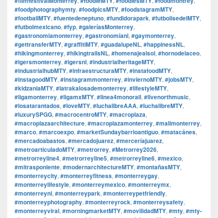
#filmfestivalMonterrey
,
#foodieMTY
,
#foodiesMTY
,
#foodmontrey
,
#foodphotographymty
,
#foodpicsMTY
,
#foodstagramMTY
,
#footballMTY
,
#fuentedeneptuno
,
#fundidorapark
,
#futbolisedelMTY
,
#futbolmexicano
,
#fyp
,
#galeríasMonterrey
,
#gastronomiamonterrey
,
#gastronomíanl
,
#gaymonterrey
,
#gettransferMTY
,
#graffitiMTY
,
#guadalupeNL
,
#happinessNL
,
#hikingmonterrey
,
#hikingtrailsNL
,
#homenajealsol
,
#hornodelaceo
,
#igersmonterrey
,
#igersnl
,
#industrialheritageMTY
,
#industrialhubMTY
,
#infraestructuraMTY
,
#instafoodMTY
,
#instagoodMTY
,
#instagrammonterrey
,
#inviernoMTY
,
#jobsMTY
,
#kidzaniaMTY
,
#latrakalosademonterrey
,
#lifestyleMTY
,
#ligamonterrey
,
#ligamxMTY
,
#linea4monorail
,
#livenorthmusic
,
#losatarantados
,
#loveMTY
,
#luchalibreAAA
,
#luchalibreMTY
,
#luxurySPGG
,
#macrocentroMTY
,
#macroplaza
,
#macroplazaarchitecture
,
#macroplazamonterrey
,
#mallmonterrey
,
#marco
,
#marcoexpo
,
#marketSundaybarrioantiguo
,
#matacánes
,
#mercadoabastos
,
#mercadojuarez
,
#merceríajuarez
,
#metroarticuladoMTY
,
#metrorrey
,
#Metrorrey2026
,
#metrorreyline4
,
#metrorreyline5
,
#metrorreyline6
,
#mexico
,
#mitrasponiente
,
#modernarchitectureMTY
,
#montañasMTY
,
#monterreycity
,
#monterreyfitness
,
#monterreygay
,
#monterreylifestyle
,
#monterreymexico
,
#monterreymx
,
#monterreynl
,
#monterreypark
,
#monterreypetfriendly
,
#monterreyphotography
,
#monterreyrock
,
#monterreysafety
,
#monterreyviral
,
#morningmarketMTY
,
#movilidadMTY
,
#mty
,
#mty-