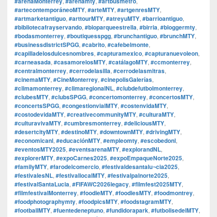
#arenaMonterrey
,
#arenamty
,
#artbusmetro
,
#artecontemporáneoMTY
,
#arteMTY
,
#artgenresMTY
,
#artmarketantiguo
,
#arttourMTY
,
#atreyuMTY
,
#barrioantiguo
,
#bibliotecafrayservando
,
#bioparqueestrella
,
#birria
,
#bloggermty
,
#bodasmonterrey
,
#boutiquesspgg
,
#brunchantiguo
,
#brunchMTY
,
#businessdistrictSPGG
,
#cabrito
,
#cafebelmonte
,
#capilladelosdulcesnombres
,
#capturamexico
,
#capturanuevoleon
,
#carneasada
,
#casamorelosMTY
,
#catálagoMTY
,
#ccmonterrey
,
#centralmonterrey
,
#cerrodelasilla
,
#cerrodelasmitras
,
#cinemaMTY
,
#CineMonterrey
,
#cinepolisGalerías
,
#climamonterrey
,
#climaregionalNL
,
#clubdefutbolmonterrey
,
#clubesMTY
,
#clubsSPGG
,
#concertomonterrey
,
#concertosMTY
,
#concertsSPGG
,
#congestionvialMTY
,
#costenvidaMTY
,
#costodevidaMTY
,
#creativecommunityMTY
,
#culturaMTY
,
#culturavivaMTY
,
#cumbresmonterrey
,
#deliciousMTY
,
#desertcityMTY
,
#destinoMTY
,
#downtownMTY
,
#drivingMTY
,
#economicanl
,
#educaciónMTY
,
#empleomty
,
#escobedonl
,
#eventosMTY2025
,
#eventsarenaMTY
,
#explorandNL
,
#explorerMTY
,
#expoCarnes2025
,
#expoEmpaqueNorte2025
,
#familyMTY
,
#farodelcomercio
,
#festivaldesantalu¬cia2025
,
#festivalesNL
,
#festivallocalMTY
,
#festivalpalnorte2025
,
#festivalSantaLucia
,
#FIFAWC2026legacy
,
#filmfest2025MTY
,
#filmfestivalMonterrey
,
#foodieMTY
,
#foodiesMTY
,
#foodmontrey
,
#foodphotographymty
,
#foodpicsMTY
,
#foodstagramMTY
,
#footballMTY
,
#fuentedeneptuno
,
#fundidorapark
,
#futbolisedelMTY
,