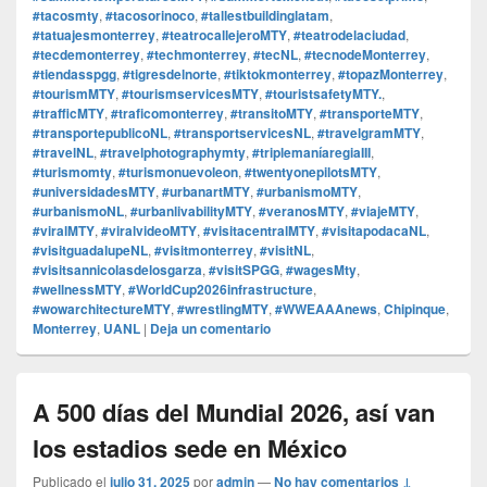
#tacosmty
,
#tacosorinoco
,
#tallestbuildinglatam
,
#tatuajesmonterrey
,
#teatrocallejeroMTY
,
#teatrodelaciudad
,
#tecdemonterrey
,
#techmonterrey
,
#tecNL
,
#tecnodeMonterrey
,
#tiendasspgg
,
#tigresdelnorte
,
#tiktokmonterrey
,
#topazMonterrey
,
#tourismMTY
,
#tourismservicesMTY
,
#touristsafetyMTY.
,
#trafficMTY
,
#traficomonterrey
,
#transitoMTY
,
#transporteMTY
,
#transportepublicoNL
,
#transportservicesNL
,
#travelgramMTY
,
#travelNL
,
#travelphotographymty
,
#triplemaníaregiaIII
,
#turismomty
,
#turismonuevoleon
,
#twentyonepilotsMTY
,
#universidadesMTY
,
#urbanartMTY
,
#urbanismoMTY
,
#urbanismoNL
,
#urbanlivabilityMTY
,
#veranosMTY
,
#viajeMTY
,
#viralMTY
,
#viralvideoMTY
,
#visitacentralMTY
,
#visitapodacaNL
,
#visitguadalupeNL
,
#visitmonterrey
,
#visitNL
,
#visitsannicolasdelosgarza
,
#visitSPGG
,
#wagesMty
,
#wellnessMTY
,
#WorldCup2026infrastructure
,
#wowarchitectureMTY
,
#wrestlingMTY
,
#WWEAAAnews
,
Chipinque
,
Monterrey
,
UANL
|
Deja un comentario
A 500 días del Mundial 2026, así van
los estadios sede en México
Publicado el
julio 31, 2025
por
admin
—
No hay comentarios ↓