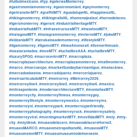
#futbolmexicano
,
#fyp
,
#galeríasMonterrey
,
#gastronomiamonterrey
,
#gastronomíanl
,
#gaymonterrey
,
#gettransferMTY
,
#graffitiMTY
,
#guadalupeNL
,
#happinessNL
,
#hikingmonterrey
,
#hikingtrailsNL
,
#homenajealsol
,
#hornodelaceo
,
#igersmonterrey
,
#igersnl
,
#industrialheritageMTY
,
#industrialhubMTY
,
#infraestructuraMTY
,
#instafoodMTY
,
#instagoodMTY
,
#instagrammonterrey
,
#inviernoMTY
,
#jobsMTY
,
#kidzaniaMTY
,
#latrakalosademonterrey
,
#lifestyleMTY
,
#ligamonterrey
,
#ligamxMTY
,
#linea4monorail
,
#livenorthmusic
,
#losatarantados
,
#loveMTY
,
#luchalibreAAA
,
#luchalibreMTY
,
#luxurySPGG
,
#macrocentroMTY
,
#macroplaza
,
#macroplazaarchitecture
,
#macroplazamonterrey
,
#mallmonterrey
,
#marco
,
#marcoexpo
,
#marketSundaybarrioantiguo
,
#matacánes
,
#mercadoabastos
,
#mercadojuarez
,
#merceríajuarez
,
#metroarticuladoMTY
,
#metrorrey
,
#Metrorrey2026
,
#metrorreyline4
,
#metrorreyline5
,
#metrorreyline6
,
#mexico
,
#mitrasponiente
,
#modernarchitectureMTY
,
#montañasMTY
,
#monterreycity
,
#monterreyfitness
,
#monterreygay
,
#monterreylifestyle
,
#monterreymexico
,
#monterreymx
,
#monterreynl
,
#monterreypark
,
#monterreypetfriendly
,
#monterreyphotography
,
#monterreyrock
,
#monterreysafety
,
#monterreyviral
,
#morningmarketMTY
,
#movilidadMTY
,
#mty
,
#mty-
city
,
#mtytiktok
,
#museodelacero
,
#museodelaceroHorno3
,
#museoMARCO
,
#museometropolitanoNL
,
#museosMTY
,
#museumsteelMTY
,
#museumuseumtodelnoroeste
,