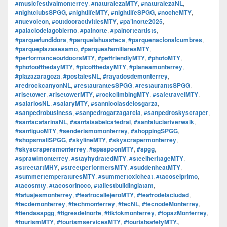
#musicfestivalmonterrey
,
#naturalezaMTY
,
#naturalezaNL
,
#nightclubsSPGG
,
#nightlifeMTY
,
#nightlifeSPGG
,
#nocheMTY
,
#nuevoleon
,
#outdooractivitiesMTY
,
#pa’lnorte2025
,
#palaciodelagobierno
,
#palnorte
,
#palnorteartists
,
#parquefundidora
,
#parquelahuasteca
,
#parquenacionalcumbres
,
#parqueplazasesamo
,
#parquesfamiliaresMTY
,
#performanceoutdoorsMTY
,
#petfriendlyMTY
,
#photoMTY
,
#photoofthedayMTY
,
#picofthedayMTY
,
#planeamonterrey
,
#plazazaragoza
,
#postalesNL
,
#rayadosdemonterrey
,
#redrockcanyonNL
,
#restaurantesSPGG
,
#restaurantsSPGG
,
#risetower
,
#risetowerMTY
,
#rockclimbingMTY
,
#safetravelMTY
,
#salariosNL
,
#salaryMTY
,
#sannicolasdelosgarza
,
#sanpedrobusiness
,
#sanpedrogarzagarcia
,
#sanpedroskyscraper
,
#santacatarinaNL
,
#santaisabelcatedral
,
#santaluciariverwalk
,
#santiguoMTY
,
#senderismomonterrey
,
#shoppingSPGG
,
#shopsmallSPGG
,
#skylineMTY
,
#skyscrapermonterrey
,
#skyscrapersmonterrey
,
#spaspoonMTY
,
#spgg
,
#sprawlmonterrey
,
#stayhydratedMTY
,
#steelheritageMTY
,
#streetartMHY
,
#streetperformersMTY
,
#suddenheatMTY
,
#summertemperaturesMTY
,
#summertoxicheat
,
#tacoselprimo
,
#tacosmty
,
#tacosorinoco
,
#tallestbuildinglatam
,
#tatuajesmonterrey
,
#teatrocallejeroMTY
,
#teatrodelaciudad
,
#tecdemonterrey
,
#techmonterrey
,
#tecNL
,
#tecnodeMonterrey
,
#tiendasspgg
,
#tigresdelnorte
,
#tiktokmonterrey
,
#topazMonterrey
,
#tourismMTY
,
#tourismservicesMTY
,
#touristsafetyMTY.
,