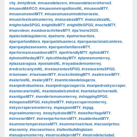
city
,
#mtytiktok
,
#museodelacero
,
#museodelaceroHorno3
,
#museoMARCO
,
#museometropolitanoNL
,
#museosMTY
,
#museumsteelMTY
,
#museumuseumtodelnoroeste
,
#musicfestivalmonterrey
,
#naturalezaMTY
,
#naturalezaNL
,
#nightclubsSPGG
,
#nightlifeMTY
,
#nightlifeSPGG
,
#nocheMTY
,
#nuevoleon
,
#outdooractivitiesMTY
,
#pa’lnorte2025
,
#palaciodelagobierno
,
#palnorte
,
#palnorteartists
,
#parquefundidora
,
#parquelahuasteca
,
#parquenacionalcumbres
,
#parqueplazasesamo
,
#parquesfamiliaresMTY
,
#performanceoutdoorsMTY
,
#petfriendlyMTY
,
#photoMTY
,
#photoofthedayMTY
,
#picofthedayMTY
,
#planeamonterrey
,
#plazazaragoza
,
#postalesNL
,
#rayadosdemonterrey
,
#redrockcanyonNL
,
#restaurantesSPGG
,
#restaurantsSPGG
,
#risetower
,
#risetowerMTY
,
#rockclimbingMTY
,
#safetravelMTY
,
#salariosNL
,
#salaryMTY
,
#sannicolasdelosgarza
,
#sanpedrobusiness
,
#sanpedrogarzagarcia
,
#sanpedroskyscraper
,
#santacatarinaNL
,
#santaisabelcatedral
,
#santaluciariverwalk
,
#santiguoMTY
,
#senderismomonterrey
,
#shoppingSPGG
,
#shopsmallSPGG
,
#skylineMTY
,
#skyscrapermonterrey
,
#skyscrapersmonterrey
,
#spaspoonMTY
,
#spgg
,
#sprawlmonterrey
,
#stayhydratedMTY
,
#steelheritageMTY
,
#streetartMHY
,
#streetperformersMTY
,
#suddenheatMTY
,
#summertemperaturesMTY
,
#summertoxicheat
,
#tacoselprimo
,
#tacosmty
,
#tacosorinoco
,
#tallestbuildinglatam
,
#tatuajesmonterrey
,
#teatrocallejeroMTY
,
#teatrodelaciudad
,