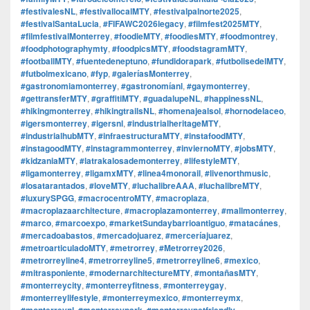
#festivalesNL
,
#festivallocalMTY
,
#festivalpalnorte2025
,
#festivalSantaLucia
,
#FIFAWC2026legacy
,
#filmfest2025MTY
,
#filmfestivalMonterrey
,
#foodieMTY
,
#foodiesMTY
,
#foodmontrey
,
#foodphotographymty
,
#foodpicsMTY
,
#foodstagramMTY
,
#footballMTY
,
#fuentedeneptuno
,
#fundidorapark
,
#futbolisedelMTY
,
#futbolmexicano
,
#fyp
,
#galeríasMonterrey
,
#gastronomiamonterrey
,
#gastronomíanl
,
#gaymonterrey
,
#gettransferMTY
,
#graffitiMTY
,
#guadalupeNL
,
#happinessNL
,
#hikingmonterrey
,
#hikingtrailsNL
,
#homenajealsol
,
#hornodelaceo
,
#igersmonterrey
,
#igersnl
,
#industrialheritageMTY
,
#industrialhubMTY
,
#infraestructuraMTY
,
#instafoodMTY
,
#instagoodMTY
,
#instagrammonterrey
,
#inviernoMTY
,
#jobsMTY
,
#kidzaniaMTY
,
#latrakalosademonterrey
,
#lifestyleMTY
,
#ligamonterrey
,
#ligamxMTY
,
#linea4monorail
,
#livenorthmusic
,
#losatarantados
,
#loveMTY
,
#luchalibreAAA
,
#luchalibreMTY
,
#luxurySPGG
,
#macrocentroMTY
,
#macroplaza
,
#macroplazaarchitecture
,
#macroplazamonterrey
,
#mallmonterrey
,
#marco
,
#marcoexpo
,
#marketSundaybarrioantiguo
,
#matacánes
,
#mercadoabastos
,
#mercadojuarez
,
#merceríajuarez
,
#metroarticuladoMTY
,
#metrorrey
,
#Metrorrey2026
,
#metrorreyline4
,
#metrorreyline5
,
#metrorreyline6
,
#mexico
,
#mitrasponiente
,
#modernarchitectureMTY
,
#montañasMTY
,
#monterreycity
,
#monterreyfitness
,
#monterreygay
,
#monterreylifestyle
,
#monterreymexico
,
#monterreymx
,
#monterreynl
,
#monterreypark
,
#monterreypetfriendly
,