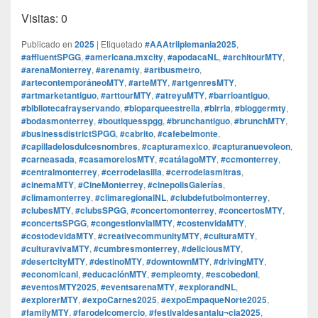
Visitas: 0
Publicado en
2025
|
Etiquetado
#AAAtriiplemania2025
,
#affluentSPGG
,
#americana.mxcity
,
#apodacaNL
,
#architourMTY
,
#arenaMonterrey
,
#arenamty
,
#artbusmetro
,
#artecontemporáneoMTY
,
#arteMTY
,
#artgenresMTY
,
#artmarketantiguo
,
#arttourMTY
,
#atreyuMTY
,
#barrioantiguo
,
#bibliotecafrayservando
,
#bioparqueestrella
,
#birria
,
#bloggermty
,
#bodasmonterrey
,
#boutiquesspgg
,
#brunchantiguo
,
#brunchMTY
,
#businessdistrictSPGG
,
#cabrito
,
#cafebelmonte
,
#capilladelosdulcesnombres
,
#capturamexico
,
#capturanuevoleon
,
#carneasada
,
#casamorelosMTY
,
#catálagoMTY
,
#ccmonterrey
,
#centralmonterrey
,
#cerrodelasilla
,
#cerrodelasmitras
,
#cinemaMTY
,
#CineMonterrey
,
#cinepolisGalerías
,
#climamonterrey
,
#climaregionalNL
,
#clubdefutbolmonterrey
,
#clubesMTY
,
#clubsSPGG
,
#concertomonterrey
,
#concertosMTY
,
#concertsSPGG
,
#congestionvialMTY
,
#costenvidaMTY
,
#costodevidaMTY
,
#creativecommunityMTY
,
#culturaMTY
,
#culturavivaMTY
,
#cumbresmonterrey
,
#deliciousMTY
,
#desertcityMTY
,
#destinoMTY
,
#downtownMTY
,
#drivingMTY
,
#economicanl
,
#educaciónMTY
,
#empleomty
,
#escobedonl
,
#eventosMTY2025
,
#eventsarenaMTY
,
#explorandNL
,
#explorerMTY
,
#expoCarnes2025
,
#expoEmpaqueNorte2025
,
#familyMTY
,
#farodelcomercio
,
#festivaldesantalu¬cia2025
,