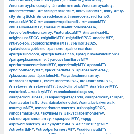
#monterreyphotography
,
#monterreyrock
,
#monterreysafety
,
#monterreyviral
,
#morningmarketMTY
,
#movilidadMTY
,
#mty
,
#mty-
city
,
#mtytiktok
,
#museodelacero
,
#museodelaceroHorno3
,
#museoMARCO
,
#museometropolitanoNL
,
#museosMTY
,
#museumsteelMTY
,
#museumuseumtodelnoroeste
,
#musicfestivalmonterrey
,
#naturalezaMTY
,
#naturalezaNL
,
#nightclubsSPGG
,
#nightlifeMTY
,
#nightlifeSPGG
,
#nocheMTY
,
#nuevoleon
,
#outdooractivitiesMTY
,
#pa’lnorte2025
,
#palaciodelagobierno
,
#palnorte
,
#palnorteartists
,
#parquefundidora
,
#parquelahuasteca
,
#parquenacionalcumbres
,
#parqueplazasesamo
,
#parquesfamiliaresMTY
,
#performanceoutdoorsMTY
,
#petfriendlyMTY
,
#photoMTY
,
#photoofthedayMTY
,
#picofthedayMTY
,
#planeamonterrey
,
#plazazaragoza
,
#postalesNL
,
#rayadosdemonterrey
,
#redrockcanyonNL
,
#restaurantesSPGG
,
#restaurantsSPGG
,
#risetower
,
#risetowerMTY
,
#rockclimbingMTY
,
#safetravelMTY
,
#salariosNL
,
#salaryMTY
,
#sannicolasdelosgarza
,
#sanpedrobusiness
,
#sanpedrogarzagarcia
,
#sanpedroskyscraper
,
#santacatarinaNL
,
#santaisabelcatedral
,
#santaluciariverwalk
,
#santiguoMTY
,
#senderismomonterrey
,
#shoppingSPGG
,
#shopsmallSPGG
,
#skylineMTY
,
#skyscrapermonterrey
,
#skyscrapersmonterrey
,
#spaspoonMTY
,
#spgg
,
#sprawlmonterrey
,
#stayhydratedMTY
,
#steelheritageMTY
,
#streetartMHY
,
#streetperformersMTY
,
#suddenheatMTY
,