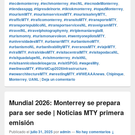
#tecdemonterrey
,
#techmonterrey
,
#tecNL
,
#tecnodeMonterrey
,
#tiendasspgg
,
#tigresdelnorte
,
#tiktokmonterrey
,
#topazMonterrey
,
#tourismMTY
,
#tourismservicesMTY
,
#touristsafetyMTY.
,
#trafficMTY
,
#traficomonterrey
,
#transitoMTY
,
#transporteMTY
,
#transportepublicoNL
,
#transportservicesNL
,
#travelgramMTY
,
#travelNL
,
#travelphotographymty
,
#triplemaníaregiaIII
,
#turismomty
,
#turismonuevoleon
,
#twentyonepilotsMTY
,
#universidadesMTY
,
#urbanartMTY
,
#urbanismoMTY
,
#urbanismoNL
,
#urbanlivabilityMTY
,
#veranosMTY
,
#viajeMTY
,
#viralMTY
,
#viralvideoMTY
,
#visitacentralMTY
,
#visitapodacaNL
,
#visitguadalupeNL
,
#visitmonterrey
,
#visitNL
,
#visitsannicolasdelosgarza
,
#visitSPGG
,
#wagesMty
,
#wellnessMTY
,
#WorldCup2026infrastructure
,
#wowarchitectureMTY
,
#wrestlingMTY
,
#WWEAAAnews
,
Chipinque
,
Monterrey
,
UANL
|
Deja un comentario
Mundial 2026: Monterrey se prepara
para ser sede | Noticias MTY primera
emisión
Publicado el
julio 31, 2025
por
admin
—
No hay comentarios ↓