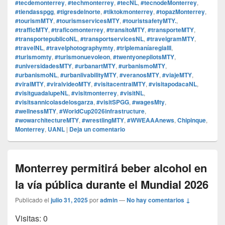
#tecdemonterrey
,
#techmonterrey
,
#tecNL
,
#tecnodeMonterrey
,
#tiendasspgg
,
#tigresdelnorte
,
#tiktokmonterrey
,
#topazMonterrey
,
#tourismMTY
,
#tourismservicesMTY
,
#touristsafetyMTY.
,
#trafficMTY
,
#traficomonterrey
,
#transitoMTY
,
#transporteMTY
,
#transportepublicoNL
,
#transportservicesNL
,
#travelgramMTY
,
#travelNL
,
#travelphotographymty
,
#triplemaníaregiaIII
,
#turismomty
,
#turismonuevoleon
,
#twentyonepilotsMTY
,
#universidadesMTY
,
#urbanartMTY
,
#urbanismoMTY
,
#urbanismoNL
,
#urbanlivabilityMTY
,
#veranosMTY
,
#viajeMTY
,
#viralMTY
,
#viralvideoMTY
,
#visitacentralMTY
,
#visitapodacaNL
,
#visitguadalupeNL
,
#visitmonterrey
,
#visitNL
,
#visitsannicolasdelosgarza
,
#visitSPGG
,
#wagesMty
,
#wellnessMTY
,
#WorldCup2026infrastructure
,
#wowarchitectureMTY
,
#wrestlingMTY
,
#WWEAAAnews
,
Chipinque
,
Monterrey
,
UANL
|
Deja un comentario
Monterrey permitirá beber alcohol en
la vía pública durante el Mundial 2026
Publicado el
julio 31, 2025
por
admin
—
No hay comentarios ↓
Visitas: 0