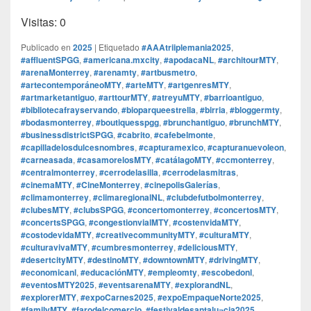
Visitas: 0
Publicado en
2025
|
Etiquetado
#AAAtriiplemania2025
,
#affluentSPGG
,
#americana.mxcity
,
#apodacaNL
,
#architourMTY
,
#arenaMonterrey
,
#arenamty
,
#artbusmetro
,
#artecontemporáneoMTY
,
#arteMTY
,
#artgenresMTY
,
#artmarketantiguo
,
#arttourMTY
,
#atreyuMTY
,
#barrioantiguo
,
#bibliotecafrayservando
,
#bioparqueestrella
,
#birria
,
#bloggermty
,
#bodasmonterrey
,
#boutiquesspgg
,
#brunchantiguo
,
#brunchMTY
,
#businessdistrictSPGG
,
#cabrito
,
#cafebelmonte
,
#capilladelosdulcesnombres
,
#capturamexico
,
#capturanuevoleon
,
#carneasada
,
#casamorelosMTY
,
#catálagoMTY
,
#ccmonterrey
,
#centralmonterrey
,
#cerrodelasilla
,
#cerrodelasmitras
,
#cinemaMTY
,
#CineMonterrey
,
#cinepolisGalerías
,
#climamonterrey
,
#climaregionalNL
,
#clubdefutbolmonterrey
,
#clubesMTY
,
#clubsSPGG
,
#concertomonterrey
,
#concertosMTY
,
#concertsSPGG
,
#congestionvialMTY
,
#costenvidaMTY
,
#costodevidaMTY
,
#creativecommunityMTY
,
#culturaMTY
,
#culturavivaMTY
,
#cumbresmonterrey
,
#deliciousMTY
,
#desertcityMTY
,
#destinoMTY
,
#downtownMTY
,
#drivingMTY
,
#economicanl
,
#educaciónMTY
,
#empleomty
,
#escobedonl
,
#eventosMTY2025
,
#eventsarenaMTY
,
#explorandNL
,
#explorerMTY
,
#expoCarnes2025
,
#expoEmpaqueNorte2025
,
#familyMTY
,
#farodelcomercio
,
#festivaldesantalu¬cia2025
,