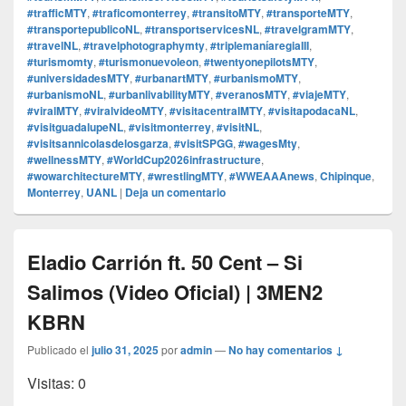
#trafficMTY
,
#traficomonterrey
,
#transitoMTY
,
#transporteMTY
,
#transportepublicoNL
,
#transportservicesNL
,
#travelgramMTY
,
#travelNL
,
#travelphotographymty
,
#triplemaníaregiaIII
,
#turismomty
,
#turismonuevoleon
,
#twentyonepilotsMTY
,
#universidadesMTY
,
#urbanartMTY
,
#urbanismoMTY
,
#urbanismoNL
,
#urbanlivabilityMTY
,
#veranosMTY
,
#viajeMTY
,
#viralMTY
,
#viralvideoMTY
,
#visitacentralMTY
,
#visitapodacaNL
,
#visitguadalupeNL
,
#visitmonterrey
,
#visitNL
,
#visitsannicolasdelosgarza
,
#visitSPGG
,
#wagesMty
,
#wellnessMTY
,
#WorldCup2026infrastructure
,
#wowarchitectureMTY
,
#wrestlingMTY
,
#WWEAAAnews
,
Chipinque
,
Monterrey
,
UANL
|
Deja un comentario
Eladio Carrión ft. 50 Cent – Si
Salimos (Video Oficial) | 3MEN2
KBRN
Publicado el
julio 31, 2025
por
admin
—
No hay comentarios ↓
Visitas: 0