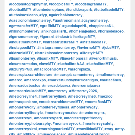
#foodphotographymty
,
#foodpicsMTY
,
#foodstagramMTY
,
#footballMTY
,
#fuentedeneptuno
,
#fundidorapark
,
#futbolisedelMTY
,
#futbolmexicano
,
#fyp
,
#galeríasMonterrey
,
#gastronomiamonterrey
,
#gastronomíanl
,
#gaymonterrey
,
#gettransferMTY
,
#graffitiMTY
,
#guadalupeNL
,
#happinessNL
,
#hikingmonterrey
,
#hikingtrailsNL
,
#homenajealsol
,
#hornodelaceo
,
#igersmonterrey
,
#igersnl
,
#industrialheritageMTY
,
#industrialhubMTY
,
#infraestructuraMTY
,
#instafoodMTY
,
#instagoodMTY
,
#instagrammonterrey
,
#inviernoMTY
,
#jobsMTY
,
#kidzaniaMTY
,
#latrakalosademonterrey
,
#lifestyleMTY
,
#ligamonterrey
,
#ligamxMTY
,
#linea4monorail
,
#livenorthmusic
,
#losatarantados
,
#loveMTY
,
#luchalibreAAA
,
#luchalibreMTY
,
#luxurySPGG
,
#macrocentroMTY
,
#macroplaza
,
#macroplazaarchitecture
,
#macroplazamonterrey
,
#mallmonterrey
,
#marco
,
#marcoexpo
,
#marketSundaybarrioantiguo
,
#matacánes
,
#mercadoabastos
,
#mercadojuarez
,
#merceríajuarez
,
#metroarticuladoMTY
,
#metrorrey
,
#Metrorrey2026
,
#metrorreyline4
,
#metrorreyline5
,
#metrorreyline6
,
#mexico
,
#mitrasponiente
,
#modernarchitectureMTY
,
#montañasMTY
,
#monterreycity
,
#monterreyfitness
,
#monterreygay
,
#monterreylifestyle
,
#monterreymexico
,
#monterreymx
,
#monterreynl
,
#monterreypark
,
#monterreypetfriendly
,
#monterreyphotography
,
#monterreyrock
,
#monterreysafety
,
#monterreyviral
,
#morningmarketMTY
,
#movilidadMTY
,
#mty
,
#mty-
city
,
#mtytiktok
,
#museodelacero
,
#museodelaceroHorno3
,