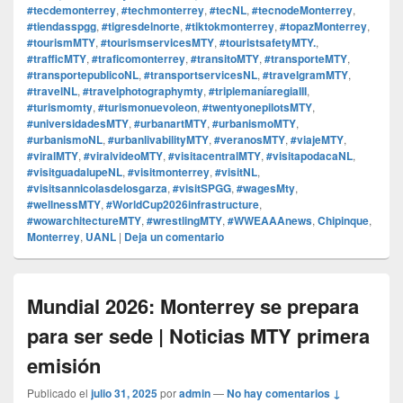
#tecdemonterrey
,
#techmonterrey
,
#tecNL
,
#tecnodeMonterrey
,
#tiendasspgg
,
#tigresdelnorte
,
#tiktokmonterrey
,
#topazMonterrey
,
#tourismMTY
,
#tourismservicesMTY
,
#touristsafetyMTY.
,
#trafficMTY
,
#traficomonterrey
,
#transitoMTY
,
#transporteMTY
,
#transportepublicoNL
,
#transportservicesNL
,
#travelgramMTY
,
#travelNL
,
#travelphotographymty
,
#triplemaníaregiaIII
,
#turismomty
,
#turismonuevoleon
,
#twentyonepilotsMTY
,
#universidadesMTY
,
#urbanartMTY
,
#urbanismoMTY
,
#urbanismoNL
,
#urbanlivabilityMTY
,
#veranosMTY
,
#viajeMTY
,
#viralMTY
,
#viralvideoMTY
,
#visitacentralMTY
,
#visitapodacaNL
,
#visitguadalupeNL
,
#visitmonterrey
,
#visitNL
,
#visitsannicolasdelosgarza
,
#visitSPGG
,
#wagesMty
,
#wellnessMTY
,
#WorldCup2026infrastructure
,
#wowarchitectureMTY
,
#wrestlingMTY
,
#WWEAAAnews
,
Chipinque
,
Monterrey
,
UANL
|
Deja un comentario
Mundial 2026: Monterrey se prepara
para ser sede | Noticias MTY primera
emisión
Publicado el
julio 31, 2025
por
admin
—
No hay comentarios ↓