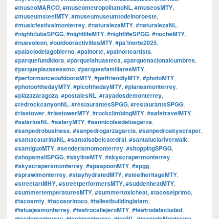
#museoMARCO
,
#museometropolitanoNL
,
#museosMTY
,
#museumsteelMTY
,
#museumuseumtodelnoroeste
,
#musicfestivalmonterrey
,
#naturalezaMTY
,
#naturalezaNL
,
#nightclubsSPGG
,
#nightlifeMTY
,
#nightlifeSPGG
,
#nocheMTY
,
#nuevoleon
,
#outdooractivitiesMTY
,
#pa’lnorte2025
,
#palaciodelagobierno
,
#palnorte
,
#palnorteartists
,
#parquefundidora
,
#parquelahuasteca
,
#parquenacionalcumbres
,
#parqueplazasesamo
,
#parquesfamiliaresMTY
,
#performanceoutdoorsMTY
,
#petfriendlyMTY
,
#photoMTY
,
#photoofthedayMTY
,
#picofthedayMTY
,
#planeamonterrey
,
#plazazaragoza
,
#postalesNL
,
#rayadosdemonterrey
,
#redrockcanyonNL
,
#restaurantesSPGG
,
#restaurantsSPGG
,
#risetower
,
#risetowerMTY
,
#rockclimbingMTY
,
#safetravelMTY
,
#salariosNL
,
#salaryMTY
,
#sannicolasdelosgarza
,
#sanpedrobusiness
,
#sanpedrogarzagarcia
,
#sanpedroskyscraper
,
#santacatarinaNL
,
#santaisabelcatedral
,
#santaluciariverwalk
,
#santiguoMTY
,
#senderismomonterrey
,
#shoppingSPGG
,
#shopsmallSPGG
,
#skylineMTY
,
#skyscrapermonterrey
,
#skyscrapersmonterrey
,
#spaspoonMTY
,
#spgg
,
#sprawlmonterrey
,
#stayhydratedMTY
,
#steelheritageMTY
,
#streetartMHY
,
#streetperformersMTY
,
#suddenheatMTY
,
#summertemperaturesMTY
,
#summertoxicheat
,
#tacoselprimo
,
#tacosmty
,
#tacosorinoco
,
#tallestbuildinglatam
,
#tatuajesmonterrey
,
#teatrocallejeroMTY
,
#teatrodelaciudad
,
#tecdemonterrey
,
#techmonterrey
,
#tecNL
,
#tecnodeMonterrey
,