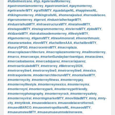
#futbolmexicano
,
#fyp
,
#galeríasMonterrey
,
#gastronomiamonterrey
,
#gastronomíanl
,
#gaymonterrey
,
#gettransferMTY
,
#graffitiMTY
,
#guadalupeNL
,
#happinessNL
,
#hikingmonterrey
,
#hikingtrailsNL
,
#homenajealsol
,
#hornodelaceo
,
#igersmonterrey
,
#igersnl
,
#industrialheritageMTY
,
#industrialhubMTY
,
#infraestructuraMTY
,
#instafoodMTY
,
#instagoodMTY
,
#instagrammonterrey
,
#inviernoMTY
,
#jobsMTY
,
#kidzaniaMTY
,
#latrakalosademonterrey
,
#lifestyleMTY
,
#ligamonterrey
,
#ligamxMTY
,
#linea4monorail
,
#livenorthmusic
,
#losatarantados
,
#loveMTY
,
#luchalibreAAA
,
#luchalibreMTY
,
#luxurySPGG
,
#macrocentroMTY
,
#macroplaza
,
#macroplazaarchitecture
,
#macroplazamonterrey
,
#mallmonterrey
,
#marco
,
#marcoexpo
,
#marketSundaybarrioantiguo
,
#matacánes
,
#mercadoabastos
,
#mercadojuarez
,
#merceríajuarez
,
#metroarticuladoMTY
,
#metrorrey
,
#Metrorrey2026
,
#metrorreyline4
,
#metrorreyline5
,
#metrorreyline6
,
#mexico
,
#mitrasponiente
,
#modernarchitectureMTY
,
#montañasMTY
,
#monterreycity
,
#monterreyfitness
,
#monterreygay
,
#monterreylifestyle
,
#monterreymexico
,
#monterreymx
,
#monterreynl
,
#monterreypark
,
#monterreypetfriendly
,
#monterreyphotography
,
#monterreyrock
,
#monterreysafety
,
#monterreyviral
,
#morningmarketMTY
,
#movilidadMTY
,
#mty
,
#mty-
city
,
#mtytiktok
,
#museodelacero
,
#museodelaceroHorno3
,
#museoMARCO
,
#museometropolitanoNL
,
#museosMTY
,
#museumsteelMTY
,
#museumuseumtodelnoroeste
,