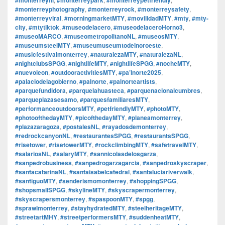
#monterreyphotography
,
#monterreyrock
,
#monterreysafety
,
#monterreyviral
,
#morningmarketMTY
,
#movilidadMTY
,
#mty
,
#mty-
city
,
#mtytiktok
,
#museodelacero
,
#museodelaceroHorno3
,
#museoMARCO
,
#museometropolitanoNL
,
#museosMTY
,
#museumsteelMTY
,
#museumuseumtodelnoroeste
,
#musicfestivalmonterrey
,
#naturalezaMTY
,
#naturalezaNL
,
#nightclubsSPGG
,
#nightlifeMTY
,
#nightlifeSPGG
,
#nocheMTY
,
#nuevoleon
,
#outdooractivitiesMTY
,
#pa’lnorte2025
,
#palaciodelagobierno
,
#palnorte
,
#palnorteartists
,
#parquefundidora
,
#parquelahuasteca
,
#parquenacionalcumbres
,
#parqueplazasesamo
,
#parquesfamiliaresMTY
,
#performanceoutdoorsMTY
,
#petfriendlyMTY
,
#photoMTY
,
#photoofthedayMTY
,
#picofthedayMTY
,
#planeamonterrey
,
#plazazaragoza
,
#postalesNL
,
#rayadosdemonterrey
,
#redrockcanyonNL
,
#restaurantesSPGG
,
#restaurantsSPGG
,
#risetower
,
#risetowerMTY
,
#rockclimbingMTY
,
#safetravelMTY
,
#salariosNL
,
#salaryMTY
,
#sannicolasdelosgarza
,
#sanpedrobusiness
,
#sanpedrogarzagarcia
,
#sanpedroskyscraper
,
#santacatarinaNL
,
#santaisabelcatedral
,
#santaluciariverwalk
,
#santiguoMTY
,
#senderismomonterrey
,
#shoppingSPGG
,
#shopsmallSPGG
,
#skylineMTY
,
#skyscrapermonterrey
,
#skyscrapersmonterrey
,
#spaspoonMTY
,
#spgg
,
#sprawlmonterrey
,
#stayhydratedMTY
,
#steelheritageMTY
,
#streetartMHY
,
#streetperformersMTY
,
#suddenheatMTY
,