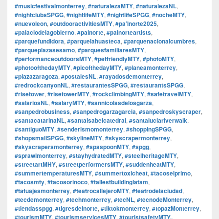
#musicfestivalmonterrey
,
#naturalezaMTY
,
#naturalezaNL
,
#nightclubsSPGG
,
#nightlifeMTY
,
#nightlifeSPGG
,
#nocheMTY
,
#nuevoleon
,
#outdooractivitiesMTY
,
#pa’lnorte2025
,
#palaciodelagobierno
,
#palnorte
,
#palnorteartists
,
#parquefundidora
,
#parquelahuasteca
,
#parquenacionalcumbres
,
#parqueplazasesamo
,
#parquesfamiliaresMTY
,
#performanceoutdoorsMTY
,
#petfriendlyMTY
,
#photoMTY
,
#photoofthedayMTY
,
#picofthedayMTY
,
#planeamonterrey
,
#plazazaragoza
,
#postalesNL
,
#rayadosdemonterrey
,
#redrockcanyonNL
,
#restaurantesSPGG
,
#restaurantsSPGG
,
#risetower
,
#risetowerMTY
,
#rockclimbingMTY
,
#safetravelMTY
,
#salariosNL
,
#salaryMTY
,
#sannicolasdelosgarza
,
#sanpedrobusiness
,
#sanpedrogarzagarcia
,
#sanpedroskyscraper
,
#santacatarinaNL
,
#santaisabelcatedral
,
#santaluciariverwalk
,
#santiguoMTY
,
#senderismomonterrey
,
#shoppingSPGG
,
#shopsmallSPGG
,
#skylineMTY
,
#skyscrapermonterrey
,
#skyscrapersmonterrey
,
#spaspoonMTY
,
#spgg
,
#sprawlmonterrey
,
#stayhydratedMTY
,
#steelheritageMTY
,
#streetartMHY
,
#streetperformersMTY
,
#suddenheatMTY
,
#summertemperaturesMTY
,
#summertoxicheat
,
#tacoselprimo
,
#tacosmty
,
#tacosorinoco
,
#tallestbuildinglatam
,
#tatuajesmonterrey
,
#teatrocallejeroMTY
,
#teatrodelaciudad
,
#tecdemonterrey
,
#techmonterrey
,
#tecNL
,
#tecnodeMonterrey
,
#tiendasspgg
,
#tigresdelnorte
,
#tiktokmonterrey
,
#topazMonterrey
,
#tourismMTY
,
#tourismservicesMTY
,
#touristsafetyMTY.
,