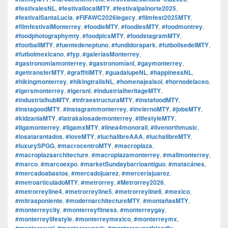
#festivalesNL
,
#festivallocalMTY
,
#festivalpalnorte2025
,
#festivalSantaLucia
,
#FIFAWC2026legacy
,
#filmfest2025MTY
,
#filmfestivalMonterrey
,
#foodieMTY
,
#foodiesMTY
,
#foodmontrey
,
#foodphotographymty
,
#foodpicsMTY
,
#foodstagramMTY
,
#footballMTY
,
#fuentedeneptuno
,
#fundidorapark
,
#futbolisedelMTY
,
#futbolmexicano
,
#fyp
,
#galeríasMonterrey
,
#gastronomiamonterrey
,
#gastronomíanl
,
#gaymonterrey
,
#gettransferMTY
,
#graffitiMTY
,
#guadalupeNL
,
#happinessNL
,
#hikingmonterrey
,
#hikingtrailsNL
,
#homenajealsol
,
#hornodelaceo
,
#igersmonterrey
,
#igersnl
,
#industrialheritageMTY
,
#industrialhubMTY
,
#infraestructuraMTY
,
#instafoodMTY
,
#instagoodMTY
,
#instagrammonterrey
,
#inviernoMTY
,
#jobsMTY
,
#kidzaniaMTY
,
#latrakalosademonterrey
,
#lifestyleMTY
,
#ligamonterrey
,
#ligamxMTY
,
#linea4monorail
,
#livenorthmusic
,
#losatarantados
,
#loveMTY
,
#luchalibreAAA
,
#luchalibreMTY
,
#luxurySPGG
,
#macrocentroMTY
,
#macroplaza
,
#macroplazaarchitecture
,
#macroplazamonterrey
,
#mallmonterrey
,
#marco
,
#marcoexpo
,
#marketSundaybarrioantiguo
,
#matacánes
,
#mercadoabastos
,
#mercadojuarez
,
#merceríajuarez
,
#metroarticuladoMTY
,
#metrorrey
,
#Metrorrey2026
,
#metrorreyline4
,
#metrorreyline5
,
#metrorreyline6
,
#mexico
,
#mitrasponiente
,
#modernarchitectureMTY
,
#montañasMTY
,
#monterreycity
,
#monterreyfitness
,
#monterreygay
,
#monterreylifestyle
,
#monterreymexico
,
#monterreymx
,
#monterreynl
,
#monterreypark
,
#monterreypetfriendly
,