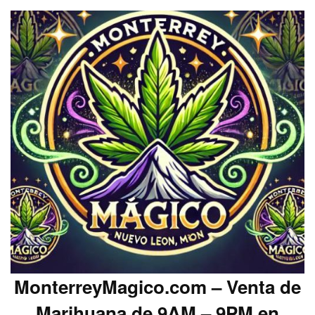
MonterreyMagico.com – Venta de
Marihuana de 9AM – 9PM en