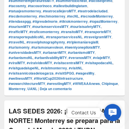
#summertemperaturesMTY
,
#summertoxicheat
,
#tacoselprimo
,
#tacosmty
,
#tacosorinoco
,
#tallestbuildinglatam
,
#tatuajesmonterrey
,
#teatrocallejeroMTY
,
#teatrodelaciudad
,
#tecdemonterrey
,
#techmonterrey
,
#tecNL
,
#tecnodeMonterrey
,
#tiendasspgg
,
#tigresdelnorte
,
#tiktokmonterrey
,
#topazMonterrey
,
#tourismMTY
,
#tourismservicesMTY
,
#touristsafetyMTY.
,
#trafficMTY
,
#traficomonterrey
,
#transitoMTY
,
#transporteMTY
,
#transportepublicoNL
,
#transportservicesNL
,
#travelgramMTY
,
#travelNL
,
#travelphotographymty
,
#triplemaníaregiaIII
,
#turismomty
,
#turismonuevoleon
,
#twentyonepilotsMTY
,
#universidadesMTY
,
#urbanartMTY
,
#urbanismoMTY
,
#urbanismoNL
,
#urbanlivabilityMTY
,
#veranosMTY
,
#viajeMTY
,
#viralMTY
,
#viralvideoMTY
,
#visitacentralMTY
,
#visitapodacaNL
,
#visitguadalupeNL
,
#visitmonterrey
,
#visitNL
,
#visitsannicolasdelosgarza
,
#visitSPGG
,
#wagesMty
,
#wellnessMTY
,
#WorldCup2026infrastructure
,
#wowarchitectureMTY
,
#wrestlingMTY
,
#WWEAAAnews
,
Chipinque
,
Monterrey
,
UANL
|
Deja un comentario
LAS SEDES 2026: ¡LA SULTANA DEL
Contac
Contact Us
Us
NORTE! Monterrey se prepara para la