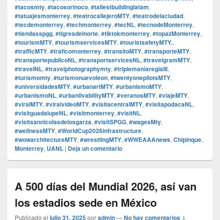
#tacosmty
,
#tacosorinoco
,
#tallestbuildinglatam
,
#tatuajesmonterrey
,
#teatrocallejeroMTY
,
#teatrodelaciudad
,
#tecdemonterrey
,
#techmonterrey
,
#tecNL
,
#tecnodeMonterrey
,
#tiendasspgg
,
#tigresdelnorte
,
#tiktokmonterrey
,
#topazMonterrey
,
#tourismMTY
,
#tourismservicesMTY
,
#touristsafetyMTY.
,
#trafficMTY
,
#traficomonterrey
,
#transitoMTY
,
#transporteMTY
,
#transportepublicoNL
,
#transportservicesNL
,
#travelgramMTY
,
#travelNL
,
#travelphotographymty
,
#triplemaníaregiaIII
,
#turismomty
,
#turismonuevoleon
,
#twentyonepilotsMTY
,
#universidadesMTY
,
#urbanartMTY
,
#urbanismoMTY
,
#urbanismoNL
,
#urbanlivabilityMTY
,
#veranosMTY
,
#viajeMTY
,
#viralMTY
,
#viralvideoMTY
,
#visitacentralMTY
,
#visitapodacaNL
,
#visitguadalupeNL
,
#visitmonterrey
,
#visitNL
,
#visitsannicolasdelosgarza
,
#visitSPGG
,
#wagesMty
,
#wellnessMTY
,
#WorldCup2026infrastructure
,
#wowarchitectureMTY
,
#wrestlingMTY
,
#WWEAAAnews
,
Chipinque
,
Monterrey
,
UANL
|
Deja un comentario
A 500 días del Mundial 2026, así van
los estadios sede en México
Publicado el
julio 31, 2025
por
admin
—
No hay comentarios ↓