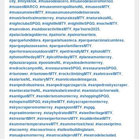
city
,
#mtytiktok
,
#museodelacero
,
#museodelaceroHorno3
,
#museoMARCO
,
#museometropolitanoNL
,
#museosMTY
,
#museumsteelMTY
,
#museumuseumtodelnoroeste
,
#musicfestivalmonterrey
,
#naturalezaMTY
,
#naturalezaNL
,
#nightclubsSPGG
,
#nightlifeMTY
,
#nightlifeSPGG
,
#nocheMTY
,
#nuevoleon
,
#outdooractivitiesMTY
,
#pa’lnorte2025
,
#palaciodelagobierno
,
#palnorte
,
#palnorteartists
,
#parquefundidora
,
#parquelahuasteca
,
#parquenacionalcumbres
,
#parqueplazasesamo
,
#parquesfamiliaresMTY
,
#performanceoutdoorsMTY
,
#petfriendlyMTY
,
#photoMTY
,
#photoofthedayMTY
,
#picofthedayMTY
,
#planeamonterrey
,
#plazazaragoza
,
#postalesNL
,
#rayadosdemonterrey
,
#redrockcanyonNL
,
#restaurantesSPGG
,
#restaurantsSPGG
,
#risetower
,
#risetowerMTY
,
#rockclimbingMTY
,
#safetravelMTY
,
#salariosNL
,
#salaryMTY
,
#sannicolasdelosgarza
,
#sanpedrobusiness
,
#sanpedrogarzagarcia
,
#sanpedroskyscraper
,
#santacatarinaNL
,
#santaisabelcatedral
,
#santaluciariverwalk
,
#santiguoMTY
,
#senderismomonterrey
,
#shoppingSPGG
,
#shopsmallSPGG
,
#skylineMTY
,
#skyscrapermonterrey
,
#skyscrapersmonterrey
,
#spaspoonMTY
,
#spgg
,
#sprawlmonterrey
,
#stayhydratedMTY
,
#steelheritageMTY
,
#streetartMHY
,
#streetperformersMTY
,
#suddenheatMTY
,
#summertemperaturesMTY
,
#summertoxicheat
,
#tacoselprimo
,
#tacosmty
,
#tacosorinoco
,
#tallestbuildinglatam
,
#tatuajesmonterrey
,
#teatrocallejeroMTY
,
#teatrodelaciudad
,