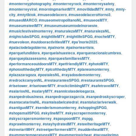
#monterreyphotography
,
#monterreyrock
,
#monterreysafety
,
#monterreyviral
,
#morningmarketMTY
,
#movilidadMTY
,
#mty
,
#mty-
city
,
#mtytiktok
,
#museodelacero
,
#museodelaceroHorno3
,
#museoMARCO
,
#museometropolitanoNL
,
#museosMTY
,
#museumsteelMTY
,
#museumuseumtodelnoroeste
,
#musicfestivalmonterrey
,
#naturalezaMTY
,
#naturalezaNL
,
#nightclubsSPGG
,
#nightlifeMTY
,
#nightlifeSPGG
,
#nocheMTY
,
#nuevoleon
,
#outdooractivitiesMTY
,
#pa’lnorte2025
,
#palaciodelagobierno
,
#palnorte
,
#palnorteartists
,
#parquefundidora
,
#parquelahuasteca
,
#parquenacionalcumbres
,
#parqueplazasesamo
,
#parquesfamiliaresMTY
,
#performanceoutdoorsMTY
,
#petfriendlyMTY
,
#photoMTY
,
#photoofthedayMTY
,
#picofthedayMTY
,
#planeamonterrey
,
#plazazaragoza
,
#postalesNL
,
#rayadosdemonterrey
,
#redrockcanyonNL
,
#restaurantesSPGG
,
#restaurantsSPGG
,
#risetower
,
#risetowerMTY
,
#rockclimbingMTY
,
#safetravelMTY
,
#salariosNL
,
#salaryMTY
,
#sannicolasdelosgarza
,
#sanpedrobusiness
,
#sanpedrogarzagarcia
,
#sanpedroskyscraper
,
#santacatarinaNL
,
#santaisabelcatedral
,
#santaluciariverwalk
,
#santiguoMTY
,
#senderismomonterrey
,
#shoppingSPGG
,
#shopsmallSPGG
,
#skylineMTY
,
#skyscrapermonterrey
,
#skyscrapersmonterrey
,
#spaspoonMTY
,
#spgg
,
#sprawlmonterrey
,
#stayhydratedMTY
,
#steelheritageMTY
,
#streetartMHY
,
#streetperformersMTY
,
#suddenheatMTY
,
#summertemperaturesMTY
,
#summertoxicheat
,
#tacoselprimo
,