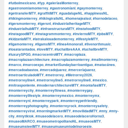
#futbolmexicano
,
#fyp
,
#galeríasMonterrey
,
#gastronomiamonterrey
,
#gastronomíanl
,
#gaymonterrey
,
#gettransferMTY
,
#graffitiMTY
,
#guadalupeNL
,
#happinessNL
,
#hikingmonterrey
,
#hikingtrailsNL
,
#homenajealsol
,
#hornodelaceo
,
#igersmonterrey
,
#igersnl
,
#industrialheritageMTY
,
#industrialhubMTY
,
#infraestructuraMTY
,
#instafoodMTY
,
#instagoodMTY
,
#instagrammonterrey
,
#inviernoMTY
,
#jobsMTY
,
#kidzaniaMTY
,
#latrakalosademonterrey
,
#lifestyleMTY
,
#ligamonterrey
,
#ligamxMTY
,
#linea4monorail
,
#livenorthmusic
,
#losatarantados
,
#loveMTY
,
#luchalibreAAA
,
#luchalibreMTY
,
#luxurySPGG
,
#macrocentroMTY
,
#macroplaza
,
#macroplazaarchitecture
,
#macroplazamonterrey
,
#mallmonterrey
,
#marco
,
#marcoexpo
,
#marketSundaybarrioantiguo
,
#matacánes
,
#mercadoabastos
,
#mercadojuarez
,
#merceríajuarez
,
#metroarticuladoMTY
,
#metrorrey
,
#Metrorrey2026
,
#metrorreyline4
,
#metrorreyline5
,
#metrorreyline6
,
#mexico
,
#mitrasponiente
,
#modernarchitectureMTY
,
#montañasMTY
,
#monterreycity
,
#monterreyfitness
,
#monterreygay
,
#monterreylifestyle
,
#monterreymexico
,
#monterreymx
,
#monterreynl
,
#monterreypark
,
#monterreypetfriendly
,
#monterreyphotography
,
#monterreyrock
,
#monterreysafety
,
#monterreyviral
,
#morningmarketMTY
,
#movilidadMTY
,
#mty
,
#mty-
city
,
#mtytiktok
,
#museodelacero
,
#museodelaceroHorno3
,
#museoMARCO
,
#museometropolitanoNL
,
#museosMTY
,
#museumsteelMTY
,
#museumuseumtodelnoroeste
,