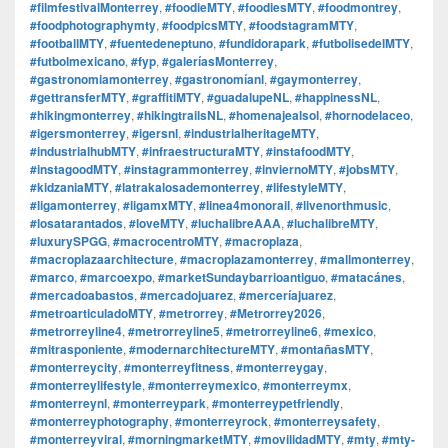
#filmfestivalMonterrey
,
#foodieMTY
,
#foodiesMTY
,
#foodmontrey
,
#foodphotographymty
,
#foodpicsMTY
,
#foodstagramMTY
,
#footballMTY
,
#fuentedeneptuno
,
#fundidorapark
,
#futbolisedelMTY
,
#futbolmexicano
,
#fyp
,
#galeríasMonterrey
,
#gastronomiamonterrey
,
#gastronomíanl
,
#gaymonterrey
,
#gettransferMTY
,
#graffitiMTY
,
#guadalupeNL
,
#happinessNL
,
#hikingmonterrey
,
#hikingtrailsNL
,
#homenajealsol
,
#hornodelaceo
,
#igersmonterrey
,
#igersnl
,
#industrialheritageMTY
,
#industrialhubMTY
,
#infraestructuraMTY
,
#instafoodMTY
,
#instagoodMTY
,
#instagrammonterrey
,
#inviernoMTY
,
#jobsMTY
,
#kidzaniaMTY
,
#latrakalosademonterrey
,
#lifestyleMTY
,
#ligamonterrey
,
#ligamxMTY
,
#linea4monorail
,
#livenorthmusic
,
#losatarantados
,
#loveMTY
,
#luchalibreAAA
,
#luchalibreMTY
,
#luxurySPGG
,
#macrocentroMTY
,
#macroplaza
,
#macroplazaarchitecture
,
#macroplazamonterrey
,
#mallmonterrey
,
#marco
,
#marcoexpo
,
#marketSundaybarrioantiguo
,
#matacánes
,
#mercadoabastos
,
#mercadojuarez
,
#merceríajuarez
,
#metroarticuladoMTY
,
#metrorrey
,
#Metrorrey2026
,
#metrorreyline4
,
#metrorreyline5
,
#metrorreyline6
,
#mexico
,
#mitrasponiente
,
#modernarchitectureMTY
,
#montañasMTY
,
#monterreycity
,
#monterreyfitness
,
#monterreygay
,
#monterreylifestyle
,
#monterreymexico
,
#monterreymx
,
#monterreynl
,
#monterreypark
,
#monterreypetfriendly
,
#monterreyphotography
,
#monterreyrock
,
#monterreysafety
,
#monterreyviral
,
#morningmarketMTY
,
#movilidadMTY
,
#mty
,
#mty-