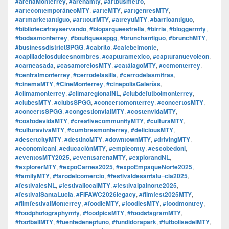
#arenaMonterrey
,
#arenamty
,
#artbusmetro
,
#artecontemporáneoMTY
,
#arteMTY
,
#artgenresMTY
,
#artmarketantiguo
,
#arttourMTY
,
#atreyuMTY
,
#barrioantiguo
,
#bibliotecafrayservando
,
#bioparqueestrella
,
#birria
,
#bloggermty
,
#bodasmonterrey
,
#boutiquesspgg
,
#brunchantiguo
,
#brunchMTY
,
#businessdistrictSPGG
,
#cabrito
,
#cafebelmonte
,
#capilladelosdulcesnombres
,
#capturamexico
,
#capturanuevoleon
,
#carneasada
,
#casamorelosMTY
,
#catálagoMTY
,
#ccmonterrey
,
#centralmonterrey
,
#cerrodelasilla
,
#cerrodelasmitras
,
#cinemaMTY
,
#CineMonterrey
,
#cinepolisGalerías
,
#climamonterrey
,
#climaregionalNL
,
#clubdefutbolmonterrey
,
#clubesMTY
,
#clubsSPGG
,
#concertomonterrey
,
#concertosMTY
,
#concertsSPGG
,
#congestionvialMTY
,
#costenvidaMTY
,
#costodevidaMTY
,
#creativecommunityMTY
,
#culturaMTY
,
#culturavivaMTY
,
#cumbresmonterrey
,
#deliciousMTY
,
#desertcityMTY
,
#destinoMTY
,
#downtownMTY
,
#drivingMTY
,
#economicanl
,
#educaciónMTY
,
#empleomty
,
#escobedonl
,
#eventosMTY2025
,
#eventsarenaMTY
,
#explorandNL
,
#explorerMTY
,
#expoCarnes2025
,
#expoEmpaqueNorte2025
,
#familyMTY
,
#farodelcomercio
,
#festivaldesantalu¬cia2025
,
#festivalesNL
,
#festivallocalMTY
,
#festivalpalnorte2025
,
#festivalSantaLucia
,
#FIFAWC2026legacy
,
#filmfest2025MTY
,
#filmfestivalMonterrey
,
#foodieMTY
,
#foodiesMTY
,
#foodmontrey
,
#foodphotographymty
,
#foodpicsMTY
,
#foodstagramMTY
,
#footballMTY
,
#fuentedeneptuno
,
#fundidorapark
,
#futbolisedelMTY
,