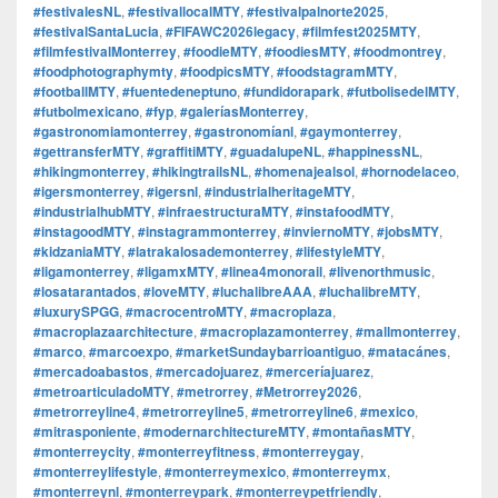
#festivalesNL
,
#festivallocalMTY
,
#festivalpalnorte2025
,
#festivalSantaLucia
,
#FIFAWC2026legacy
,
#filmfest2025MTY
,
#filmfestivalMonterrey
,
#foodieMTY
,
#foodiesMTY
,
#foodmontrey
,
#foodphotographymty
,
#foodpicsMTY
,
#foodstagramMTY
,
#footballMTY
,
#fuentedeneptuno
,
#fundidorapark
,
#futbolisedelMTY
,
#futbolmexicano
,
#fyp
,
#galeríasMonterrey
,
#gastronomiamonterrey
,
#gastronomíanl
,
#gaymonterrey
,
#gettransferMTY
,
#graffitiMTY
,
#guadalupeNL
,
#happinessNL
,
#hikingmonterrey
,
#hikingtrailsNL
,
#homenajealsol
,
#hornodelaceo
,
#igersmonterrey
,
#igersnl
,
#industrialheritageMTY
,
#industrialhubMTY
,
#infraestructuraMTY
,
#instafoodMTY
,
#instagoodMTY
,
#instagrammonterrey
,
#inviernoMTY
,
#jobsMTY
,
#kidzaniaMTY
,
#latrakalosademonterrey
,
#lifestyleMTY
,
#ligamonterrey
,
#ligamxMTY
,
#linea4monorail
,
#livenorthmusic
,
#losatarantados
,
#loveMTY
,
#luchalibreAAA
,
#luchalibreMTY
,
#luxurySPGG
,
#macrocentroMTY
,
#macroplaza
,
#macroplazaarchitecture
,
#macroplazamonterrey
,
#mallmonterrey
,
#marco
,
#marcoexpo
,
#marketSundaybarrioantiguo
,
#matacánes
,
#mercadoabastos
,
#mercadojuarez
,
#merceríajuarez
,
#metroarticuladoMTY
,
#metrorrey
,
#Metrorrey2026
,
#metrorreyline4
,
#metrorreyline5
,
#metrorreyline6
,
#mexico
,
#mitrasponiente
,
#modernarchitectureMTY
,
#montañasMTY
,
#monterreycity
,
#monterreyfitness
,
#monterreygay
,
#monterreylifestyle
,
#monterreymexico
,
#monterreymx
,
#monterreynl
,
#monterreypark
,
#monterreypetfriendly
,