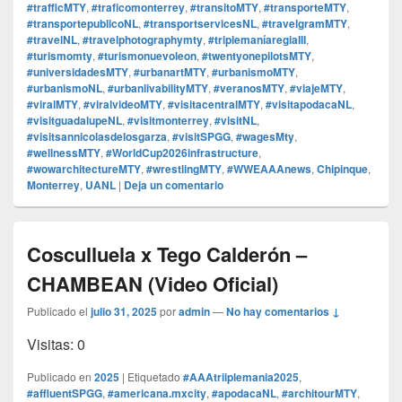
#trafficMTY
,
#traficomonterrey
,
#transitoMTY
,
#transporteMTY
,
#transportepublicoNL
,
#transportservicesNL
,
#travelgramMTY
,
#travelNL
,
#travelphotographymty
,
#triplemaníaregiaIII
,
#turismomty
,
#turismonuevoleon
,
#twentyonepilotsMTY
,
#universidadesMTY
,
#urbanartMTY
,
#urbanismoMTY
,
#urbanismoNL
,
#urbanlivabilityMTY
,
#veranosMTY
,
#viajeMTY
,
#viralMTY
,
#viralvideoMTY
,
#visitacentralMTY
,
#visitapodacaNL
,
#visitguadalupeNL
,
#visitmonterrey
,
#visitNL
,
#visitsannicolasdelosgarza
,
#visitSPGG
,
#wagesMty
,
#wellnessMTY
,
#WorldCup2026infrastructure
,
#wowarchitectureMTY
,
#wrestlingMTY
,
#WWEAAAnews
,
Chipinque
,
Monterrey
,
UANL
|
Deja un comentario
Cosculluela x Tego Calderón –
CHAMBEAN (Video Oficial)
Publicado el
julio 31, 2025
por
admin
—
No hay comentarios ↓
Visitas: 0
Publicado en
2025
|
Etiquetado
#AAAtriiplemania2025
,
#affluentSPGG
,
#americana.mxcity
,
#apodacaNL
,
#architourMTY
,