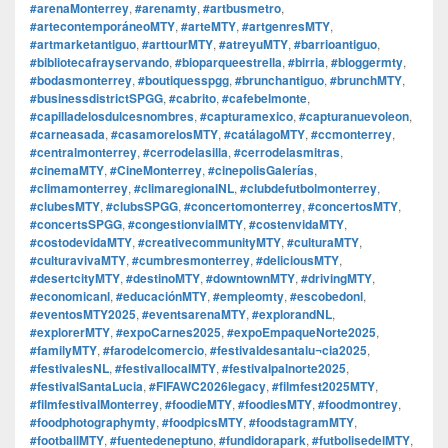
#arenaMonterrey
,
#arenamty
,
#artbusmetro
,
#artecontemporáneoMTY
,
#arteMTY
,
#artgenresMTY
,
#artmarketantiguo
,
#arttourMTY
,
#atreyuMTY
,
#barrioantiguo
,
#bibliotecafrayservando
,
#bioparqueestrella
,
#birria
,
#bloggermty
,
#bodasmonterrey
,
#boutiquesspgg
,
#brunchantiguo
,
#brunchMTY
,
#businessdistrictSPGG
,
#cabrito
,
#cafebelmonte
,
#capilladelosdulcesnombres
,
#capturamexico
,
#capturanuevoleon
,
#carneasada
,
#casamorelosMTY
,
#catálagoMTY
,
#ccmonterrey
,
#centralmonterrey
,
#cerrodelasilla
,
#cerrodelasmitras
,
#cinemaMTY
,
#CineMonterrey
,
#cinepolisGalerías
,
#climamonterrey
,
#climaregionalNL
,
#clubdefutbolmonterrey
,
#clubesMTY
,
#clubsSPGG
,
#concertomonterrey
,
#concertosMTY
,
#concertsSPGG
,
#congestionvialMTY
,
#costenvidaMTY
,
#costodevidaMTY
,
#creativecommunityMTY
,
#culturaMTY
,
#culturavivaMTY
,
#cumbresmonterrey
,
#deliciousMTY
,
#desertcityMTY
,
#destinoMTY
,
#downtownMTY
,
#drivingMTY
,
#economicanl
,
#educaciónMTY
,
#empleomty
,
#escobedonl
,
#eventosMTY2025
,
#eventsarenaMTY
,
#explorandNL
,
#explorerMTY
,
#expoCarnes2025
,
#expoEmpaqueNorte2025
,
#familyMTY
,
#farodelcomercio
,
#festivaldesantalu¬cia2025
,
#festivalesNL
,
#festivallocalMTY
,
#festivalpalnorte2025
,
#festivalSantaLucia
,
#FIFAWC2026legacy
,
#filmfest2025MTY
,
#filmfestivalMonterrey
,
#foodieMTY
,
#foodiesMTY
,
#foodmontrey
,
#foodphotographymty
,
#foodpicsMTY
,
#foodstagramMTY
,
#footballMTY
,
#fuentedeneptuno
,
#fundidorapark
,
#futbolisedelMTY
,