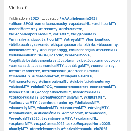
Visitas: 0
Publicado en
2025
|
Etiquetado
#AAAtriiplemania2025
,
#affluentSPGG
,
#americana.mxcity
,
#apodacaNL
,
#architourMTY
,
#arenaMonterrey
,
#arenamty
,
#artbusmetro
,
#artecontemporáneoMTY
,
#arteMTY
,
#artgenresMTY
,
#artmarketantiguo
,
#arttourMTY
,
#atreyuMTY
,
#barrioantiguo
,
#bibliotecafrayservando
,
#bioparqueestrella
,
#birria
,
#bloggermty
,
#bodasmonterrey
,
#boutiquesspgg
,
#brunchantiguo
,
#brunchMTY
,
#businessdistrictSPGG
,
#cabrito
,
#cafebelmonte
,
#capilladelosdulcesnombres
,
#capturamexico
,
#capturanuevoleon
,
#carneasada
,
#casamorelosMTY
,
#catálagoMTY
,
#ccmonterrey
,
#centralmonterrey
,
#cerrodelasilla
,
#cerrodelasmitras
,
#cinemaMTY
,
#CineMonterrey
,
#cinepolisGalerías
,
#climamonterrey
,
#climaregionalNL
,
#clubdefutbolmonterrey
,
#clubesMTY
,
#clubsSPGG
,
#concertomonterrey
,
#concertosMTY
,
#concertsSPGG
,
#congestionvialMTY
,
#costenvidaMTY
,
#costodevidaMTY
,
#creativecommunityMTY
,
#culturaMTY
,
#culturavivaMTY
,
#cumbresmonterrey
,
#deliciousMTY
,
#desertcityMTY
,
#destinoMTY
,
#downtownMTY
,
#drivingMTY
,
#economicanl
,
#educaciónMTY
,
#empleomty
,
#escobedonl
,
#eventosMTY2025
,
#eventsarenaMTY
,
#explorandNL
,
#explorerMTY
,
#expoCarnes2025
,
#expoEmpaqueNorte2025
,
#familyMTY
,
#farodelcomercio
,
#festivaldesantalu¬cia2025
,