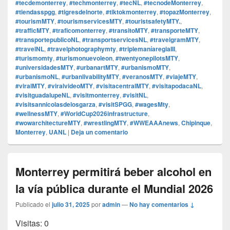
#tecdemonterrey
,
#techmonterrey
,
#tecNL
,
#tecnodeMonterrey
,
#tiendasspgg
,
#tigresdelnorte
,
#tiktokmonterrey
,
#topazMonterrey
,
#tourismMTY
,
#tourismservicesMTY
,
#touristsafetyMTY.
,
#trafficMTY
,
#traficomonterrey
,
#transitoMTY
,
#transporteMTY
,
#transportepublicoNL
,
#transportservicesNL
,
#travelgramMTY
,
#travelNL
,
#travelphotographymty
,
#triplemaníaregiaIII
,
#turismomty
,
#turismonuevoleon
,
#twentyonepilotsMTY
,
#universidadesMTY
,
#urbanartMTY
,
#urbanismoMTY
,
#urbanismoNL
,
#urbanlivabilityMTY
,
#veranosMTY
,
#viajeMTY
,
#viralMTY
,
#viralvideoMTY
,
#visitacentralMTY
,
#visitapodacaNL
,
#visitguadalupeNL
,
#visitmonterrey
,
#visitNL
,
#visitsannicolasdelosgarza
,
#visitSPGG
,
#wagesMty
,
#wellnessMTY
,
#WorldCup2026infrastructure
,
#wowarchitectureMTY
,
#wrestlingMTY
,
#WWEAAAnews
,
Chipinque
,
Monterrey
,
UANL
|
Deja un comentario
Monterrey permitirá beber alcohol en
la vía pública durante el Mundial 2026
Publicado el
julio 31, 2025
por
admin
—
No hay comentarios ↓
Visitas: 0