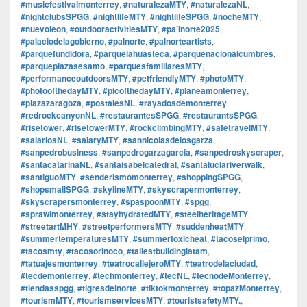
#musicfestivalmonterrey
,
#naturalezaMTY
,
#naturalezaNL
,
#nightclubsSPGG
,
#nightlifeMTY
,
#nightlifeSPGG
,
#nocheMTY
,
#nuevoleon
,
#outdooractivitiesMTY
,
#pa’lnorte2025
,
#palaciodelagobierno
,
#palnorte
,
#palnorteartists
,
#parquefundidora
,
#parquelahuasteca
,
#parquenacionalcumbres
,
#parqueplazasesamo
,
#parquesfamiliaresMTY
,
#performanceoutdoorsMTY
,
#petfriendlyMTY
,
#photoMTY
,
#photoofthedayMTY
,
#picofthedayMTY
,
#planeamonterrey
,
#plazazaragoza
,
#postalesNL
,
#rayadosdemonterrey
,
#redrockcanyonNL
,
#restaurantesSPGG
,
#restaurantsSPGG
,
#risetower
,
#risetowerMTY
,
#rockclimbingMTY
,
#safetravelMTY
,
#salariosNL
,
#salaryMTY
,
#sannicolasdelosgarza
,
#sanpedrobusiness
,
#sanpedrogarzagarcia
,
#sanpedroskyscraper
,
#santacatarinaNL
,
#santaisabelcatedral
,
#santaluciariverwalk
,
#santiguoMTY
,
#senderismomonterrey
,
#shoppingSPGG
,
#shopsmallSPGG
,
#skylineMTY
,
#skyscrapermonterrey
,
#skyscrapersmonterrey
,
#spaspoonMTY
,
#spgg
,
#sprawlmonterrey
,
#stayhydratedMTY
,
#steelheritageMTY
,
#streetartMHY
,
#streetperformersMTY
,
#suddenheatMTY
,
#summertemperaturesMTY
,
#summertoxicheat
,
#tacoselprimo
,
#tacosmty
,
#tacosorinoco
,
#tallestbuildinglatam
,
#tatuajesmonterrey
,
#teatrocallejeroMTY
,
#teatrodelaciudad
,
#tecdemonterrey
,
#techmonterrey
,
#tecNL
,
#tecnodeMonterrey
,
#tiendasspgg
,
#tigresdelnorte
,
#tiktokmonterrey
,
#topazMonterrey
,
#tourismMTY
,
#tourismservicesMTY
,
#touristsafetyMTY.
,