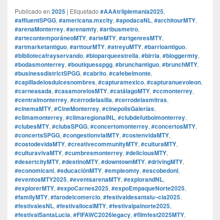
Publicado en
2025
|
Etiquetado
#AAAtriiplemania2025
,
#affluentSPGG
,
#americana.mxcity
,
#apodacaNL
,
#architourMTY
,
#arenaMonterrey
,
#arenamty
,
#artbusmetro
,
#artecontemporáneoMTY
,
#arteMTY
,
#artgenresMTY
,
#artmarketantiguo
,
#arttourMTY
,
#atreyuMTY
,
#barrioantiguo
,
#bibliotecafrayservando
,
#bioparqueestrella
,
#birria
,
#bloggermty
,
#bodasmonterrey
,
#boutiquesspgg
,
#brunchantiguo
,
#brunchMTY
,
#businessdistrictSPGG
,
#cabrito
,
#cafebelmonte
,
#capilladelosdulcesnombres
,
#capturamexico
,
#capturanuevoleon
,
#carneasada
,
#casamorelosMTY
,
#catálagoMTY
,
#ccmonterrey
,
#centralmonterrey
,
#cerrodelasilla
,
#cerrodelasmitras
,
#cinemaMTY
,
#CineMonterrey
,
#cinepolisGalerías
,
#climamonterrey
,
#climaregionalNL
,
#clubdefutbolmonterrey
,
#clubesMTY
,
#clubsSPGG
,
#concertomonterrey
,
#concertosMTY
,
#concertsSPGG
,
#congestionvialMTY
,
#costenvidaMTY
,
#costodevidaMTY
,
#creativecommunityMTY
,
#culturaMTY
,
#culturavivaMTY
,
#cumbresmonterrey
,
#deliciousMTY
,
#desertcityMTY
,
#destinoMTY
,
#downtownMTY
,
#drivingMTY
,
#economicanl
,
#educaciónMTY
,
#empleomty
,
#escobedonl
,
#eventosMTY2025
,
#eventsarenaMTY
,
#explorandNL
,
#explorerMTY
,
#expoCarnes2025
,
#expoEmpaqueNorte2025
,
#familyMTY
,
#farodelcomercio
,
#festivaldesantalu¬cia2025
,
#festivalesNL
,
#festivallocalMTY
,
#festivalpalnorte2025
,
#festivalSantaLucia
,
#FIFAWC2026legacy
,
#filmfest2025MTY
,