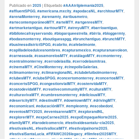
Publicado en
2025
|
Etiquetado
#AAAtriiplemania2025
,
#affluentSPGG
,
#americana.mxcity
,
#apodacaNL
,
#architourMTY
,
#arenaMonterrey
,
#arenamty
,
#artbusmetro
,
#artecontemporáneoMTY
,
#arteMTY
,
#artgenresMTY
,
#artmarketantiguo
,
#arttourMTY
,
#atreyuMTY
,
#barrioantiguo
,
#bibliotecafrayservando
,
#bioparqueestrella
,
#birria
,
#bloggermty
,
#bodasmonterrey
,
#boutiquesspgg
,
#brunchantiguo
,
#brunchMTY
,
#businessdistrictSPGG
,
#cabrito
,
#cafebelmonte
,
#capilladelosdulcesnombres
,
#capturamexico
,
#capturanuevoleon
,
#carneasada
,
#casamorelosMTY
,
#catálagoMTY
,
#ccmonterrey
,
#centralmonterrey
,
#cerrodelasilla
,
#cerrodelasmitras
,
#cinemaMTY
,
#CineMonterrey
,
#cinepolisGalerías
,
#climamonterrey
,
#climaregionalNL
,
#clubdefutbolmonterrey
,
#clubesMTY
,
#clubsSPGG
,
#concertomonterrey
,
#concertosMTY
,
#concertsSPGG
,
#congestionvialMTY
,
#costenvidaMTY
,
#costodevidaMTY
,
#creativecommunityMTY
,
#culturaMTY
,
#culturavivaMTY
,
#cumbresmonterrey
,
#deliciousMTY
,
#desertcityMTY
,
#destinoMTY
,
#downtownMTY
,
#drivingMTY
,
#economicanl
,
#educaciónMTY
,
#empleomty
,
#escobedonl
,
#eventosMTY2025
,
#eventsarenaMTY
,
#explorandNL
,
#explorerMTY
,
#expoCarnes2025
,
#expoEmpaqueNorte2025
,
#familyMTY
,
#farodelcomercio
,
#festivaldesantalu¬cia2025
,
#festivalesNL
,
#festivallocalMTY
,
#festivalpalnorte2025
,
#festivalSantaLucia
,
#FIFAWC2026legacy
,
#filmfest2025MTY
,