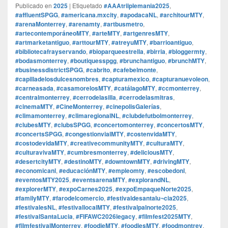
Publicado en
2025
|
Etiquetado
#AAAtriiplemania2025
,
#affluentSPGG
,
#americana.mxcity
,
#apodacaNL
,
#architourMTY
,
#arenaMonterrey
,
#arenamty
,
#artbusmetro
,
#artecontemporáneoMTY
,
#arteMTY
,
#artgenresMTY
,
#artmarketantiguo
,
#arttourMTY
,
#atreyuMTY
,
#barrioantiguo
,
#bibliotecafrayservando
,
#bioparqueestrella
,
#birria
,
#bloggermty
,
#bodasmonterrey
,
#boutiquesspgg
,
#brunchantiguo
,
#brunchMTY
,
#businessdistrictSPGG
,
#cabrito
,
#cafebelmonte
,
#capilladelosdulcesnombres
,
#capturamexico
,
#capturanuevoleon
,
#carneasada
,
#casamorelosMTY
,
#catálagoMTY
,
#ccmonterrey
,
#centralmonterrey
,
#cerrodelasilla
,
#cerrodelasmitras
,
#cinemaMTY
,
#CineMonterrey
,
#cinepolisGalerías
,
#climamonterrey
,
#climaregionalNL
,
#clubdefutbolmonterrey
,
#clubesMTY
,
#clubsSPGG
,
#concertomonterrey
,
#concertosMTY
,
#concertsSPGG
,
#congestionvialMTY
,
#costenvidaMTY
,
#costodevidaMTY
,
#creativecommunityMTY
,
#culturaMTY
,
#culturavivaMTY
,
#cumbresmonterrey
,
#deliciousMTY
,
#desertcityMTY
,
#destinoMTY
,
#downtownMTY
,
#drivingMTY
,
#economicanl
,
#educaciónMTY
,
#empleomty
,
#escobedonl
,
#eventosMTY2025
,
#eventsarenaMTY
,
#explorandNL
,
#explorerMTY
,
#expoCarnes2025
,
#expoEmpaqueNorte2025
,
#familyMTY
,
#farodelcomercio
,
#festivaldesantalu¬cia2025
,
#festivalesNL
,
#festivallocalMTY
,
#festivalpalnorte2025
,
#festivalSantaLucia
,
#FIFAWC2026legacy
,
#filmfest2025MTY
,
#filmfestivalMonterrey
,
#foodieMTY
,
#foodiesMTY
,
#foodmontrey
,