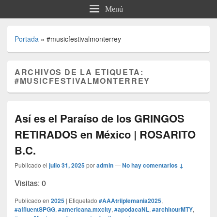
Menú
Portada
»
#musicfestivalmonterrey
ARCHIVOS DE LA ETIQUETA:
#MUSICFESTIVALMONTERREY
Así es el Paraíso de los GRINGOS
RETIRADOS en México | ROSARITO
B.C.
Publicado el
julio 31, 2025
por
admin
—
No hay comentarios ↓
Visitas: 0
Publicado en
2025
|
Etiquetado
#AAAtriiplemania2025
,
#affluentSPGG
,
#americana.mxcity
,
#apodacaNL
,
#architourMTY
,