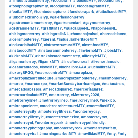
#filmfestivalMonterrey
,
#foodieMTY
,
#foodiesMTY
,
#foodmontrey
,
#foodphotographymty
,
#foodpicsMTY
,
#foodstagramMTY
,
#footballMTY
,
#fuentedeneptuno
,
#fundidorapark
,
#futbolisedelMTY
,
#futbolmexicano
,
#fyp
,
#galeríasMonterrey
,
#gastronomiamonterrey
,
#gastronomíanl
,
#gaymonterrey
,
#gettransferMTY
,
#graffitiMTY
,
#guadalupeNL
,
#happinessNL
,
#hikingmonterrey
,
#hikingtrailsNL
,
#homenajealsol
,
#hornodelaceo
,
#igersmonterrey
,
#igersnl
,
#industrialheritageMTY
,
#industrialhubMTY
,
#infraestructuraMTY
,
#instafoodMTY
,
#instagoodMTY
,
#instagrammonterrey
,
#inviernoMTY
,
#jobsMTY
,
#kidzaniaMTY
,
#latrakalosademonterrey
,
#lifestyleMTY
,
#ligamonterrey
,
#ligamxMTY
,
#linea4monorail
,
#livenorthmusic
,
#losatarantados
,
#loveMTY
,
#luchalibreAAA
,
#luchalibreMTY
,
#luxurySPGG
,
#macrocentroMTY
,
#macroplaza
,
#macroplazaarchitecture
,
#macroplazamonterrey
,
#mallmonterrey
,
#marco
,
#marcoexpo
,
#marketSundaybarrioantiguo
,
#matacánes
,
#mercadoabastos
,
#mercadojuarez
,
#merceríajuarez
,
#metroarticuladoMTY
,
#metrorrey
,
#Metrorrey2026
,
#metrorreyline4
,
#metrorreyline5
,
#metrorreyline6
,
#mexico
,
#mitrasponiente
,
#modernarchitectureMTY
,
#montañasMTY
,
#monterreycity
,
#monterreyfitness
,
#monterreygay
,
#monterreylifestyle
,
#monterreymexico
,
#monterreymx
,
#monterreynl
,
#monterreypark
,
#monterreypetfriendly
,
#monterreyphotography
,
#monterreyrock
,
#monterreysafety
,
#monterreyviral
,
#morningmarketMTY
,
#movilidadMTY
,
#mty
,
#mty-