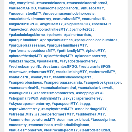
city
,
#mtytiktok
,
#museodelacero
,
#museodelaceroHorno3
,
#museoMARCO
,
#museometropolitanoNL
,
#museosMTY
,
#museumsteelMTY
,
#museumuseumtodelnoroeste
,
#musicfestivalmonterrey
,
#naturalezaMTY
,
#naturalezaNL
,
#nightclubsSPGG
,
#nightlifeMTY
,
#nightlifeSPGG
,
#nocheMTY
,
#nuevoleon
,
#outdooractivitiesMTY
,
#pa’lnorte2025
,
#palaciodelagobierno
,
#palnorte
,
#palnorteartists
,
#parquefundidora
,
#parquelahuasteca
,
#parquenacionalcumbres
,
#parqueplazasesamo
,
#parquesfamiliaresMTY
,
#performanceoutdoorsMTY
,
#petfriendlyMTY
,
#photoMTY
,
#photoofthedayMTY
,
#picofthedayMTY
,
#planeamonterrey
,
#plazazaragoza
,
#postalesNL
,
#rayadosdemonterrey
,
#redrockcanyonNL
,
#restaurantesSPGG
,
#restaurantsSPGG
,
#risetower
,
#risetowerMTY
,
#rockclimbingMTY
,
#safetravelMTY
,
#salariosNL
,
#salaryMTY
,
#sannicolasdelosgarza
,
#sanpedrobusiness
,
#sanpedrogarzagarcia
,
#sanpedroskyscraper
,
#santacatarinaNL
,
#santaisabelcatedral
,
#santaluciariverwalk
,
#santiguoMTY
,
#senderismomonterrey
,
#shoppingSPGG
,
#shopsmallSPGG
,
#skylineMTY
,
#skyscrapermonterrey
,
#skyscrapersmonterrey
,
#spaspoonMTY
,
#spgg
,
#sprawlmonterrey
,
#stayhydratedMTY
,
#steelheritageMTY
,
#streetartMHY
,
#streetperformersMTY
,
#suddenheatMTY
,
#summertemperaturesMTY
,
#summertoxicheat
,
#tacoselprimo
,
#tacosmty
,
#tacosorinoco
,
#tallestbuildinglatam
,
#tatuajesmonterrey
,
#teatrocallejeroMTY
,
#teatrodelaciudad
,