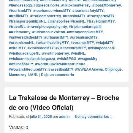
#tiendasspgg
,
#tigresdelnorte
,
#tiktokmonterrey
,
#topazMonterrey
,
#tourismMTY
,
#tourismservicesMTY
,
#touristsafetyMTY.
,
#trafficMTY
,
#traficomonterrey
,
#transitoMTY
,
#transporteMTY
,
#transportepublicoNL
,
#transportservicesNL
,
#travelgramMTY
,
#travelNL
,
#travelphotographymty
,
#triplemaníaregiaIII
,
#turismomty
,
#turismonuevoleon
,
#twentyonepilotsMTY
,
#universidadesMTY
,
#urbanartMTY
,
#urbanismoMTY
,
#urbanismoNL
,
#urbanlivabilityMTY
,
#veranosMTY
,
#viajeMTY
,
#viralMTY
,
#viralvideoMTY
,
#visitacentralMTY
,
#visitapodacaNL
,
#visitguadalupeNL
,
#visitmonterrey
,
#visitNL
,
#visitsannicolasdelosgarza
,
#visitSPGG
,
#wagesMty
,
#wellnessMTY
,
#WorldCup2026infrastructure
,
#wowarchitectureMTY
,
#wrestlingMTY
,
#WWEAAAnews
,
Chipinque
,
Monterrey
,
UANL
|
Deja un comentario
La Trakalosa de Monterrey – Broche
de oro (Video Oficial)
Publicado el
julio 31, 2025
por
admin
—
No hay comentarios ↓
Visitas: 0