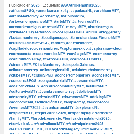
Publicado en
2025
|
Etiquetado
#AAAtriiplemania2025
,
#affluentSPGG
,
#americana.mxcity
,
#apodacaNL
,
#architourMTY
,
#arenaMonterrey
,
#arenamty
,
#artbusmetro
,
#artecontemporáneoMTY
,
#arteMTY
,
#artgenresMTY
,
#artmarketantiguo
,
#arttourMTY
,
#atreyuMTY
,
#barrioantiguo
,
#bibliotecafrayservando
,
#bioparqueestrella
,
#birria
,
#bloggermty
,
#bodasmonterrey
,
#boutiquesspgg
,
#brunchantiguo
,
#brunchMTY
,
#businessdistrictSPGG
,
#cabrito
,
#cafebelmonte
,
#capilladelosdulcesnombres
,
#capturamexico
,
#capturanuevoleon
,
#carneasada
,
#casamorelosMTY
,
#catálagoMTY
,
#ccmonterrey
,
#centralmonterrey
,
#cerrodelasilla
,
#cerrodelasmitras
,
#cinemaMTY
,
#CineMonterrey
,
#cinepolisGalerías
,
#climamonterrey
,
#climaregionalNL
,
#clubdefutbolmonterrey
,
#clubesMTY
,
#clubsSPGG
,
#concertomonterrey
,
#concertosMTY
,
#concertsSPGG
,
#congestionvialMTY
,
#costenvidaMTY
,
#costodevidaMTY
,
#creativecommunityMTY
,
#culturaMTY
,
#culturavivaMTY
,
#cumbresmonterrey
,
#deliciousMTY
,
#desertcityMTY
,
#destinoMTY
,
#downtownMTY
,
#drivingMTY
,
#economicanl
,
#educaciónMTY
,
#empleomty
,
#escobedonl
,
#eventosMTY2025
,
#eventsarenaMTY
,
#explorandNL
,
#explorerMTY
,
#expoCarnes2025
,
#expoEmpaqueNorte2025
,
#familyMTY
,
#farodelcomercio
,
#festivaldesantalu¬cia2025
,
#festivalesNL
,
#festivallocalMTY
,
#festivalpalnorte2025
,
#festivalSantaLucia
,
#FIFAWC2026legacy
,
#filmfest2025MTY
,