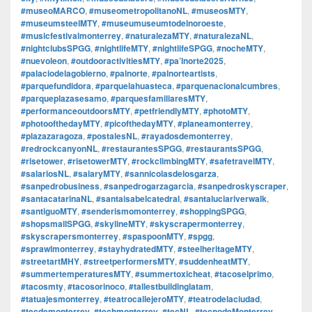
#museoMARCO
,
#museometropolitanoNL
,
#museosMTY
,
#museumsteelMTY
,
#museumuseumtodelnoroeste
,
#musicfestivalmonterrey
,
#naturalezaMTY
,
#naturalezaNL
,
#nightclubsSPGG
,
#nightlifeMTY
,
#nightlifeSPGG
,
#nocheMTY
,
#nuevoleon
,
#outdooractivitiesMTY
,
#pa’lnorte2025
,
#palaciodelagobierno
,
#palnorte
,
#palnorteartists
,
#parquefundidora
,
#parquelahuasteca
,
#parquenacionalcumbres
,
#parqueplazasesamo
,
#parquesfamiliaresMTY
,
#performanceoutdoorsMTY
,
#petfriendlyMTY
,
#photoMTY
,
#photoofthedayMTY
,
#picofthedayMTY
,
#planeamonterrey
,
#plazazaragoza
,
#postalesNL
,
#rayadosdemonterrey
,
#redrockcanyonNL
,
#restaurantesSPGG
,
#restaurantsSPGG
,
#risetower
,
#risetowerMTY
,
#rockclimbingMTY
,
#safetravelMTY
,
#salariosNL
,
#salaryMTY
,
#sannicolasdelosgarza
,
#sanpedrobusiness
,
#sanpedrogarzagarcia
,
#sanpedroskyscraper
,
#santacatarinaNL
,
#santaisabelcatedral
,
#santaluciariverwalk
,
#santiguoMTY
,
#senderismomonterrey
,
#shoppingSPGG
,
#shopsmallSPGG
,
#skylineMTY
,
#skyscrapermonterrey
,
#skyscrapersmonterrey
,
#spaspoonMTY
,
#spgg
,
#sprawlmonterrey
,
#stayhydratedMTY
,
#steelheritageMTY
,
#streetartMHY
,
#streetperformersMTY
,
#suddenheatMTY
,
#summertemperaturesMTY
,
#summertoxicheat
,
#tacoselprimo
,
#tacosmty
,
#tacosorinoco
,
#tallestbuildinglatam
,
#tatuajesmonterrey
,
#teatrocallejeroMTY
,
#teatrodelaciudad
,
#tecdemonterrey
,
#techmonterrey
,
#tecNL
,
#tecnodeMonterrey
,