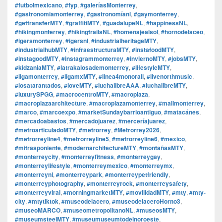
#futbolmexicano
,
#fyp
,
#galeríasMonterrey
,
#gastronomiamonterrey
,
#gastronomíanl
,
#gaymonterrey
,
#gettransferMTY
,
#graffitiMTY
,
#guadalupeNL
,
#happinessNL
,
#hikingmonterrey
,
#hikingtrailsNL
,
#homenajealsol
,
#hornodelaceo
,
#igersmonterrey
,
#igersnl
,
#industrialheritageMTY
,
#industrialhubMTY
,
#infraestructuraMTY
,
#instafoodMTY
,
#instagoodMTY
,
#instagrammonterrey
,
#inviernoMTY
,
#jobsMTY
,
#kidzaniaMTY
,
#latrakalosademonterrey
,
#lifestyleMTY
,
#ligamonterrey
,
#ligamxMTY
,
#linea4monorail
,
#livenorthmusic
,
#losatarantados
,
#loveMTY
,
#luchalibreAAA
,
#luchalibreMTY
,
#luxurySPGG
,
#macrocentroMTY
,
#macroplaza
,
#macroplazaarchitecture
,
#macroplazamonterrey
,
#mallmonterrey
,
#marco
,
#marcoexpo
,
#marketSundaybarrioantiguo
,
#matacánes
,
#mercadoabastos
,
#mercadojuarez
,
#merceríajuarez
,
#metroarticuladoMTY
,
#metrorrey
,
#Metrorrey2026
,
#metrorreyline4
,
#metrorreyline5
,
#metrorreyline6
,
#mexico
,
#mitrasponiente
,
#modernarchitectureMTY
,
#montañasMTY
,
#monterreycity
,
#monterreyfitness
,
#monterreygay
,
#monterreylifestyle
,
#monterreymexico
,
#monterreymx
,
#monterreynl
,
#monterreypark
,
#monterreypetfriendly
,
#monterreyphotography
,
#monterreyrock
,
#monterreysafety
,
#monterreyviral
,
#morningmarketMTY
,
#movilidadMTY
,
#mty
,
#mty-
city
,
#mtytiktok
,
#museodelacero
,
#museodelaceroHorno3
,
#museoMARCO
,
#museometropolitanoNL
,
#museosMTY
,
#museumsteelMTY
,
#museumuseumtodelnoroeste
,