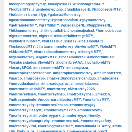
#foodphotographymty
,
#foodpicsMTY
,
#foodstagramMTY
,
#footballMTY
,
#fuentedeneptuno
,
#fundidorapark
,
#futbolisedelMTY
,
#futbolmexicano
,
#fyp
,
#galeríasMonterrey
,
#gastronomiamonterrey
,
#gastronomíanl
,
#gaymonterrey
,
#gettransferMTY
,
#graffitiMTY
,
#guadalupeNL
,
#happinessNL
,
#hikingmonterrey
,
#hikingtrailsNL
,
#homenajealsol
,
#hornodelaceo
,
#igersmonterrey
,
#igersnl
,
#industrialheritageMTY
,
#industrialhubMTY
,
#infraestructuraMTY
,
#instafoodMTY
,
#instagoodMTY
,
#instagrammonterrey
,
#inviernoMTY
,
#jobsMTY
,
#kidzaniaMTY
,
#latrakalosademonterrey
,
#lifestyleMTY
,
#ligamonterrey
,
#ligamxMTY
,
#linea4monorail
,
#livenorthmusic
,
#losatarantados
,
#loveMTY
,
#luchalibreAAA
,
#luchalibreMTY
,
#luxurySPGG
,
#macrocentroMTY
,
#macroplaza
,
#macroplazaarchitecture
,
#macroplazamonterrey
,
#mallmonterrey
,
#marco
,
#marcoexpo
,
#marketSundaybarrioantiguo
,
#matacánes
,
#mercadoabastos
,
#mercadojuarez
,
#merceríajuarez
,
#metroarticuladoMTY
,
#metrorrey
,
#Metrorrey2026
,
#metrorreyline4
,
#metrorreyline5
,
#metrorreyline6
,
#mexico
,
#mitrasponiente
,
#modernarchitectureMTY
,
#montañasMTY
,
#monterreycity
,
#monterreyfitness
,
#monterreygay
,
#monterreylifestyle
,
#monterreymexico
,
#monterreymx
,
#monterreynl
,
#monterreypark
,
#monterreypetfriendly
,
#monterreyphotography
,
#monterreyrock
,
#monterreysafety
,
#monterreyviral
,
#morningmarketMTY
,
#movilidadMTY
,
#mty
,
#mty-
city
,
#mtytiktok
,
#museodelacero
,
#museodelaceroHorno3
,