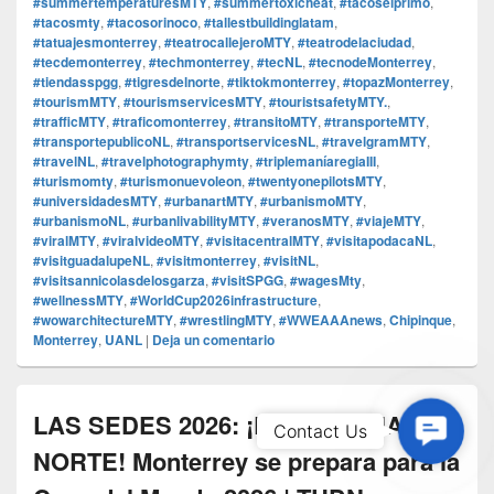
#summertemperaturesMTY
,
#summertoxicheat
,
#tacoselprimo
,
#tacosmty
,
#tacosorinoco
,
#tallestbuildinglatam
,
#tatuajesmonterrey
,
#teatrocallejeroMTY
,
#teatrodelaciudad
,
#tecdemonterrey
,
#techmonterrey
,
#tecNL
,
#tecnodeMonterrey
,
#tiendasspgg
,
#tigresdelnorte
,
#tiktokmonterrey
,
#topazMonterrey
,
#tourismMTY
,
#tourismservicesMTY
,
#touristsafetyMTY.
,
#trafficMTY
,
#traficomonterrey
,
#transitoMTY
,
#transporteMTY
,
#transportepublicoNL
,
#transportservicesNL
,
#travelgramMTY
,
#travelNL
,
#travelphotographymty
,
#triplemaníaregiaIII
,
#turismomty
,
#turismonuevoleon
,
#twentyonepilotsMTY
,
#universidadesMTY
,
#urbanartMTY
,
#urbanismoMTY
,
#urbanismoNL
,
#urbanlivabilityMTY
,
#veranosMTY
,
#viajeMTY
,
#viralMTY
,
#viralvideoMTY
,
#visitacentralMTY
,
#visitapodacaNL
,
#visitguadalupeNL
,
#visitmonterrey
,
#visitNL
,
#visitsannicolasdelosgarza
,
#visitSPGG
,
#wagesMty
,
#wellnessMTY
,
#WorldCup2026infrastructure
,
#wowarchitectureMTY
,
#wrestlingMTY
,
#WWEAAAnews
,
Chipinque
,
Monterrey
,
UANL
|
Deja un comentario
LAS SEDES 2026: ¡LA SULTANA DEL
Contac
Contact Us
Us
NORTE! Monterrey se prepara para la