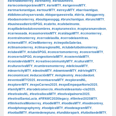
#arenaMonterrey
,
#arenamty
,
#artbusmetro
,
#artecontemporáneoMTY
,
#arteMTY
,
#artgenresMTY
,
#artmarketantiguo
,
#arttourMTY
,
#atreyuMTY
,
#barrioantiguo
,
#bibliotecafrayservando
,
#bioparqueestrella
,
#birria
,
#bloggermty
,
#bodasmonterrey
,
#boutiquesspgg
,
#brunchantiguo
,
#brunchMTY
,
#businessdistrictSPGG
,
#cabrito
,
#cafebelmonte
,
#capilladelosdulcesnombres
,
#capturamexico
,
#capturanuevoleon
,
#carneasada
,
#casamorelosMTY
,
#catálagoMTY
,
#ccmonterrey
,
#centralmonterrey
,
#cerrodelasilla
,
#cerrodelasmitras
,
#cinemaMTY
,
#CineMonterrey
,
#cinepolisGalerías
,
#climamonterrey
,
#climaregionalNL
,
#clubdefutbolmonterrey
,
#clubesMTY
,
#clubsSPGG
,
#concertomonterrey
,
#concertosMTY
,
#concertsSPGG
,
#congestionvialMTY
,
#costenvidaMTY
,
#costodevidaMTY
,
#creativecommunityMTY
,
#culturaMTY
,
#culturavivaMTY
,
#cumbresmonterrey
,
#deliciousMTY
,
#desertcityMTY
,
#destinoMTY
,
#downtownMTY
,
#drivingMTY
,
#economicanl
,
#educaciónMTY
,
#empleomty
,
#escobedonl
,
#eventosMTY2025
,
#eventsarenaMTY
,
#explorandNL
,
#explorerMTY
,
#expoCarnes2025
,
#expoEmpaqueNorte2025
,
#familyMTY
,
#farodelcomercio
,
#festivaldesantalu¬cia2025
,
#festivalesNL
,
#festivallocalMTY
,
#festivalpalnorte2025
,
#festivalSantaLucia
,
#FIFAWC2026legacy
,
#filmfest2025MTY
,
#filmfestivalMonterrey
,
#foodieMTY
,
#foodiesMTY
,
#foodmontrey
,
#foodphotographymty
,
#foodpicsMTY
,
#foodstagramMTY
,
#footballMTY
,
#fuentedeneptuno
,
#fundidorapark
,
#futbolisedelMTY
,