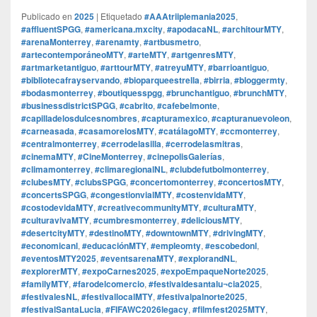
Publicado en
2025
|
Etiquetado
#AAAtriiplemania2025
,
#affluentSPGG
,
#americana.mxcity
,
#apodacaNL
,
#architourMTY
,
#arenaMonterrey
,
#arenamty
,
#artbusmetro
,
#artecontemporáneoMTY
,
#arteMTY
,
#artgenresMTY
,
#artmarketantiguo
,
#arttourMTY
,
#atreyuMTY
,
#barrioantiguo
,
#bibliotecafrayservando
,
#bioparqueestrella
,
#birria
,
#bloggermty
,
#bodasmonterrey
,
#boutiquesspgg
,
#brunchantiguo
,
#brunchMTY
,
#businessdistrictSPGG
,
#cabrito
,
#cafebelmonte
,
#capilladelosdulcesnombres
,
#capturamexico
,
#capturanuevoleon
,
#carneasada
,
#casamorelosMTY
,
#catálagoMTY
,
#ccmonterrey
,
#centralmonterrey
,
#cerrodelasilla
,
#cerrodelasmitras
,
#cinemaMTY
,
#CineMonterrey
,
#cinepolisGalerías
,
#climamonterrey
,
#climaregionalNL
,
#clubdefutbolmonterrey
,
#clubesMTY
,
#clubsSPGG
,
#concertomonterrey
,
#concertosMTY
,
#concertsSPGG
,
#congestionvialMTY
,
#costenvidaMTY
,
#costodevidaMTY
,
#creativecommunityMTY
,
#culturaMTY
,
#culturavivaMTY
,
#cumbresmonterrey
,
#deliciousMTY
,
#desertcityMTY
,
#destinoMTY
,
#downtownMTY
,
#drivingMTY
,
#economicanl
,
#educaciónMTY
,
#empleomty
,
#escobedonl
,
#eventosMTY2025
,
#eventsarenaMTY
,
#explorandNL
,
#explorerMTY
,
#expoCarnes2025
,
#expoEmpaqueNorte2025
,
#familyMTY
,
#farodelcomercio
,
#festivaldesantalu¬cia2025
,
#festivalesNL
,
#festivallocalMTY
,
#festivalpalnorte2025
,
#festivalSantaLucia
,
#FIFAWC2026legacy
,
#filmfest2025MTY
,