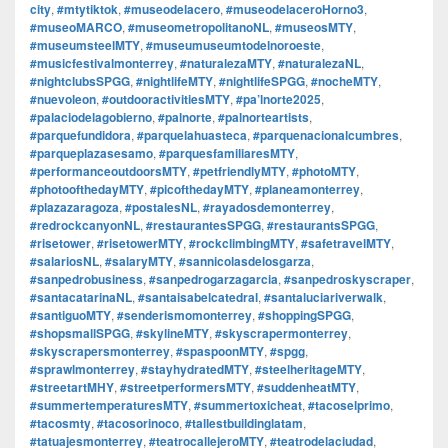
city
,
#mtytiktok
,
#museodelacero
,
#museodelaceroHorno3
,
#museoMARCO
,
#museometropolitanoNL
,
#museosMTY
,
#museumsteelMTY
,
#museumuseumtodelnoroeste
,
#musicfestivalmonterrey
,
#naturalezaMTY
,
#naturalezaNL
,
#nightclubsSPGG
,
#nightlifeMTY
,
#nightlifeSPGG
,
#nocheMTY
,
#nuevoleon
,
#outdooractivitiesMTY
,
#pa’lnorte2025
,
#palaciodelagobierno
,
#palnorte
,
#palnorteartists
,
#parquefundidora
,
#parquelahuasteca
,
#parquenacionalcumbres
,
#parqueplazasesamo
,
#parquesfamiliaresMTY
,
#performanceoutdoorsMTY
,
#petfriendlyMTY
,
#photoMTY
,
#photoofthedayMTY
,
#picofthedayMTY
,
#planeamonterrey
,
#plazazaragoza
,
#postalesNL
,
#rayadosdemonterrey
,
#redrockcanyonNL
,
#restaurantesSPGG
,
#restaurantsSPGG
,
#risetower
,
#risetowerMTY
,
#rockclimbingMTY
,
#safetravelMTY
,
#salariosNL
,
#salaryMTY
,
#sannicolasdelosgarza
,
#sanpedrobusiness
,
#sanpedrogarzagarcia
,
#sanpedroskyscraper
,
#santacatarinaNL
,
#santaisabelcatedral
,
#santaluciariverwalk
,
#santiguoMTY
,
#senderismomonterrey
,
#shoppingSPGG
,
#shopsmallSPGG
,
#skylineMTY
,
#skyscrapermonterrey
,
#skyscrapersmonterrey
,
#spaspoonMTY
,
#spgg
,
#sprawlmonterrey
,
#stayhydratedMTY
,
#steelheritageMTY
,
#streetartMHY
,
#streetperformersMTY
,
#suddenheatMTY
,
#summertemperaturesMTY
,
#summertoxicheat
,
#tacoselprimo
,
#tacosmty
,
#tacosorinoco
,
#tallestbuildinglatam
,
#tatuajesmonterrey
,
#teatrocallejeroMTY
,
#teatrodelaciudad
,