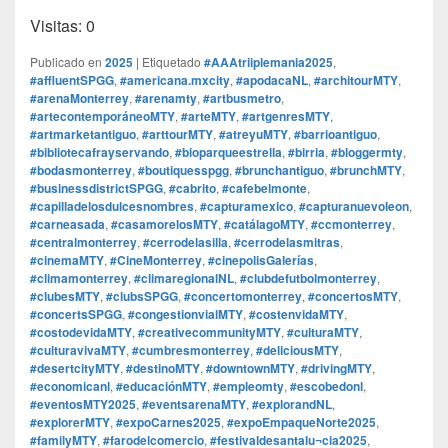
Visitas: 0
Publicado en
2025
|
Etiquetado
#AAAtriiplemania2025
,
#affluentSPGG
,
#americana.mxcity
,
#apodacaNL
,
#architourMTY
,
#arenaMonterrey
,
#arenamty
,
#artbusmetro
,
#artecontemporáneoMTY
,
#arteMTY
,
#artgenresMTY
,
#artmarketantiguo
,
#arttourMTY
,
#atreyuMTY
,
#barrioantiguo
,
#bibliotecafrayservando
,
#bioparqueestrella
,
#birria
,
#bloggermty
,
#bodasmonterrey
,
#boutiquesspgg
,
#brunchantiguo
,
#brunchMTY
,
#businessdistrictSPGG
,
#cabrito
,
#cafebelmonte
,
#capilladelosdulcesnombres
,
#capturamexico
,
#capturanuevoleon
,
#carneasada
,
#casamorelosMTY
,
#catálagoMTY
,
#ccmonterrey
,
#centralmonterrey
,
#cerrodelasilla
,
#cerrodelasmitras
,
#cinemaMTY
,
#CineMonterrey
,
#cinepolisGalerías
,
#climamonterrey
,
#climaregionalNL
,
#clubdefutbolmonterrey
,
#clubesMTY
,
#clubsSPGG
,
#concertomonterrey
,
#concertosMTY
,
#concertsSPGG
,
#congestionvialMTY
,
#costenvidaMTY
,
#costodevidaMTY
,
#creativecommunityMTY
,
#culturaMTY
,
#culturavivaMTY
,
#cumbresmonterrey
,
#deliciousMTY
,
#desertcityMTY
,
#destinoMTY
,
#downtownMTY
,
#drivingMTY
,
#economicanl
,
#educaciónMTY
,
#empleomty
,
#escobedonl
,
#eventosMTY2025
,
#eventsarenaMTY
,
#explorandNL
,
#explorerMTY
,
#expoCarnes2025
,
#expoEmpaqueNorte2025
,
#familyMTY
,
#farodelcomercio
,
#festivaldesantalu¬cia2025
,