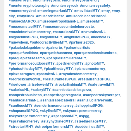
#monterreyphotography
,
#monterreyrock
,
#monterreysafety
,
#monterreyviral
,
#morningmarketMTY
,
#movilidadMTY
,
#mty
,
#mty-
city
,
#mtytiktok
,
#museodelacero
,
#museodelaceroHorno3
,
#museoMARCO
,
#museometropolitanoNL
,
#museosMTY
,
#museumsteelMTY
,
#museumuseumtodelnoroeste
,
#musicfestivalmonterrey
,
#naturalezaMTY
,
#naturalezaNL
,
#nightclubsSPGG
,
#nightlifeMTY
,
#nightlifeSPGG
,
#nocheMTY
,
#nuevoleon
,
#outdooractivitiesMTY
,
#pa’lnorte2025
,
#palaciodelagobierno
,
#palnorte
,
#palnorteartists
,
#parquefundidora
,
#parquelahuasteca
,
#parquenacionalcumbres
,
#parqueplazasesamo
,
#parquesfamiliaresMTY
,
#performanceoutdoorsMTY
,
#petfriendlyMTY
,
#photoMTY
,
#photoofthedayMTY
,
#picofthedayMTY
,
#planeamonterrey
,
#plazazaragoza
,
#postalesNL
,
#rayadosdemonterrey
,
#redrockcanyonNL
,
#restaurantesSPGG
,
#restaurantsSPGG
,
#risetower
,
#risetowerMTY
,
#rockclimbingMTY
,
#safetravelMTY
,
#salariosNL
,
#salaryMTY
,
#sannicolasdelosgarza
,
#sanpedrobusiness
,
#sanpedrogarzagarcia
,
#sanpedroskyscraper
,
#santacatarinaNL
,
#santaisabelcatedral
,
#santaluciariverwalk
,
#santiguoMTY
,
#senderismomonterrey
,
#shoppingSPGG
,
#shopsmallSPGG
,
#skylineMTY
,
#skyscrapermonterrey
,
#skyscrapersmonterrey
,
#spaspoonMTY
,
#spgg
,
#sprawlmonterrey
,
#stayhydratedMTY
,
#steelheritageMTY
,
#streetartMHY
,
#streetperformersMTY
,
#suddenheatMTY
,