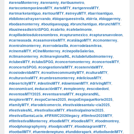
#arenaMonterrey
,
#arenamty
,
#artbusmetro
,
#artecontemporáneoMTY
,
#arteMTY
,
#artgenresMTY
,
#artmarketantiguo
,
#arttourMTY
,
#atreyuMTY
,
#barrioantiguo
,
#bibliotecafrayservando
,
#bioparqueestrella
,
#birria
,
#bloggermty
,
#bodasmonterrey
,
#boutiquesspgg
,
#brunchantiguo
,
#brunchMTY
,
#businessdistrictSPGG
,
#cabrito
,
#cafebelmonte
,
#capilladelosdulcesnombres
,
#capturamexico
,
#capturanuevoleon
,
#carneasada
,
#casamorelosMTY
,
#catálagoMTY
,
#ccmonterrey
,
#centralmonterrey
,
#cerrodelasilla
,
#cerrodelasmitras
,
#cinemaMTY
,
#CineMonterrey
,
#cinepolisGalerías
,
#climamonterrey
,
#climaregionalNL
,
#clubdefutbolmonterrey
,
#clubesMTY
,
#clubsSPGG
,
#concertomonterrey
,
#concertosMTY
,
#concertsSPGG
,
#congestionvialMTY
,
#costenvidaMTY
,
#costodevidaMTY
,
#creativecommunityMTY
,
#culturaMTY
,
#culturavivaMTY
,
#cumbresmonterrey
,
#deliciousMTY
,
#desertcityMTY
,
#destinoMTY
,
#downtownMTY
,
#drivingMTY
,
#economicanl
,
#educaciónMTY
,
#empleomty
,
#escobedonl
,
#eventosMTY2025
,
#eventsarenaMTY
,
#explorandNL
,
#explorerMTY
,
#expoCarnes2025
,
#expoEmpaqueNorte2025
,
#familyMTY
,
#farodelcomercio
,
#festivaldesantalu¬cia2025
,
#festivalesNL
,
#festivallocalMTY
,
#festivalpalnorte2025
,
#festivalSantaLucia
,
#FIFAWC2026legacy
,
#filmfest2025MTY
,
#filmfestivalMonterrey
,
#foodieMTY
,
#foodiesMTY
,
#foodmontrey
,
#foodphotographymty
,
#foodpicsMTY
,
#foodstagramMTY
,
#footballMTY
,
#fuentedeneptuno
,
#fundidorapark
,
#futbolisedelMTY
,