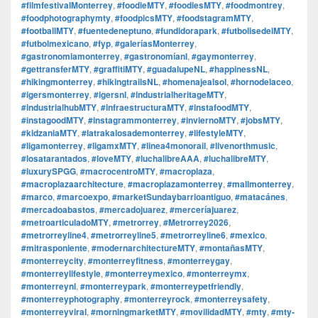
#filmfestivalMonterrey
,
#foodieMTY
,
#foodiesMTY
,
#foodmontrey
,
#foodphotographymty
,
#foodpicsMTY
,
#foodstagramMTY
,
#footballMTY
,
#fuentedeneptuno
,
#fundidorapark
,
#futbolisedelMTY
,
#futbolmexicano
,
#fyp
,
#galeríasMonterrey
,
#gastronomiamonterrey
,
#gastronomíanl
,
#gaymonterrey
,
#gettransferMTY
,
#graffitiMTY
,
#guadalupeNL
,
#happinessNL
,
#hikingmonterrey
,
#hikingtrailsNL
,
#homenajealsol
,
#hornodelaceo
,
#igersmonterrey
,
#igersnl
,
#industrialheritageMTY
,
#industrialhubMTY
,
#infraestructuraMTY
,
#instafoodMTY
,
#instagoodMTY
,
#instagrammonterrey
,
#inviernoMTY
,
#jobsMTY
,
#kidzaniaMTY
,
#latrakalosademonterrey
,
#lifestyleMTY
,
#ligamonterrey
,
#ligamxMTY
,
#linea4monorail
,
#livenorthmusic
,
#losatarantados
,
#loveMTY
,
#luchalibreAAA
,
#luchalibreMTY
,
#luxurySPGG
,
#macrocentroMTY
,
#macroplaza
,
#macroplazaarchitecture
,
#macroplazamonterrey
,
#mallmonterrey
,
#marco
,
#marcoexpo
,
#marketSundaybarrioantiguo
,
#matacánes
,
#mercadoabastos
,
#mercadojuarez
,
#merceríajuarez
,
#metroarticuladoMTY
,
#metrorrey
,
#Metrorrey2026
,
#metrorreyline4
,
#metrorreyline5
,
#metrorreyline6
,
#mexico
,
#mitrasponiente
,
#modernarchitectureMTY
,
#montañasMTY
,
#monterreycity
,
#monterreyfitness
,
#monterreygay
,
#monterreylifestyle
,
#monterreymexico
,
#monterreymx
,
#monterreynl
,
#monterreypark
,
#monterreypetfriendly
,
#monterreyphotography
,
#monterreyrock
,
#monterreysafety
,
#monterreyviral
,
#morningmarketMTY
,
#movilidadMTY
,
#mty
,
#mty-