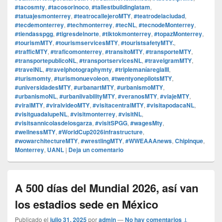
#tacosmty
,
#tacosorinoco
,
#tallestbuildinglatam
,
#tatuajesmonterrey
,
#teatrocallejeroMTY
,
#teatrodelaciudad
,
#tecdemonterrey
,
#techmonterrey
,
#tecNL
,
#tecnodeMonterrey
,
#tiendasspgg
,
#tigresdelnorte
,
#tiktokmonterrey
,
#topazMonterrey
,
#tourismMTY
,
#tourismservicesMTY
,
#touristsafetyMTY.
,
#trafficMTY
,
#traficomonterrey
,
#transitoMTY
,
#transporteMTY
,
#transportepublicoNL
,
#transportservicesNL
,
#travelgramMTY
,
#travelNL
,
#travelphotographymty
,
#triplemaníaregiaIII
,
#turismomty
,
#turismonuevoleon
,
#twentyonepilotsMTY
,
#universidadesMTY
,
#urbanartMTY
,
#urbanismoMTY
,
#urbanismoNL
,
#urbanlivabilityMTY
,
#veranosMTY
,
#viajeMTY
,
#viralMTY
,
#viralvideoMTY
,
#visitacentralMTY
,
#visitapodacaNL
,
#visitguadalupeNL
,
#visitmonterrey
,
#visitNL
,
#visitsannicolasdelosgarza
,
#visitSPGG
,
#wagesMty
,
#wellnessMTY
,
#WorldCup2026infrastructure
,
#wowarchitectureMTY
,
#wrestlingMTY
,
#WWEAAAnews
,
Chipinque
,
Monterrey
,
UANL
|
Deja un comentario
A 500 días del Mundial 2026, así van
los estadios sede en México
Publicado el
julio 31, 2025
por
admin
—
No hay comentarios ↓