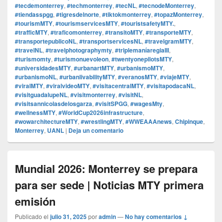
#tecdemonterrey
,
#techmonterrey
,
#tecNL
,
#tecnodeMonterrey
,
#tiendasspgg
,
#tigresdelnorte
,
#tiktokmonterrey
,
#topazMonterrey
,
#tourismMTY
,
#tourismservicesMTY
,
#touristsafetyMTY.
,
#trafficMTY
,
#traficomonterrey
,
#transitoMTY
,
#transporteMTY
,
#transportepublicoNL
,
#transportservicesNL
,
#travelgramMTY
,
#travelNL
,
#travelphotographymty
,
#triplemaníaregiaIII
,
#turismomty
,
#turismonuevoleon
,
#twentyonepilotsMTY
,
#universidadesMTY
,
#urbanartMTY
,
#urbanismoMTY
,
#urbanismoNL
,
#urbanlivabilityMTY
,
#veranosMTY
,
#viajeMTY
,
#viralMTY
,
#viralvideoMTY
,
#visitacentralMTY
,
#visitapodacaNL
,
#visitguadalupeNL
,
#visitmonterrey
,
#visitNL
,
#visitsannicolasdelosgarza
,
#visitSPGG
,
#wagesMty
,
#wellnessMTY
,
#WorldCup2026infrastructure
,
#wowarchitectureMTY
,
#wrestlingMTY
,
#WWEAAAnews
,
Chipinque
,
Monterrey
,
UANL
|
Deja un comentario
Mundial 2026: Monterrey se prepara
para ser sede | Noticias MTY primera
emisión
Publicado el
julio 31, 2025
por
admin
—
No hay comentarios ↓