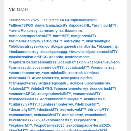
Visitas: 0
Publicado en
2025
|
Etiquetado
#AAAtriiplemania2025
,
#affluentSPGG
,
#americana.mxcity
,
#apodacaNL
,
#architourMTY
,
#arenaMonterrey
,
#arenamty
,
#artbusmetro
,
#artecontemporáneoMTY
,
#arteMTY
,
#artgenresMTY
,
#artmarketantiguo
,
#arttourMTY
,
#atreyuMTY
,
#barrioantiguo
,
#bibliotecafrayservando
,
#bioparqueestrella
,
#birria
,
#bloggermty
,
#bodasmonterrey
,
#boutiquesspgg
,
#brunchantiguo
,
#brunchMTY
,
#businessdistrictSPGG
,
#cabrito
,
#cafebelmonte
,
#capilladelosdulcesnombres
,
#capturamexico
,
#capturanuevoleon
,
#carneasada
,
#casamorelosMTY
,
#catálagoMTY
,
#ccmonterrey
,
#centralmonterrey
,
#cerrodelasilla
,
#cerrodelasmitras
,
#cinemaMTY
,
#CineMonterrey
,
#cinepolisGalerías
,
#climamonterrey
,
#climaregionalNL
,
#clubdefutbolmonterrey
,
#clubesMTY
,
#clubsSPGG
,
#concertomonterrey
,
#concertosMTY
,
#concertsSPGG
,
#congestionvialMTY
,
#costenvidaMTY
,
#costodevidaMTY
,
#creativecommunityMTY
,
#culturaMTY
,
#culturavivaMTY
,
#cumbresmonterrey
,
#deliciousMTY
,
#desertcityMTY
,
#destinoMTY
,
#downtownMTY
,
#drivingMTY
,
#economicanl
,
#educaciónMTY
,
#empleomty
,
#escobedonl
,
#eventosMTY2025
,
#eventsarenaMTY
,
#explorandNL
,
#explorerMTY
,
#expoCarnes2025
,
#expoEmpaqueNorte2025
,
#familyMTY
,
#farodelcomercio
,
#festivaldesantalu¬cia2025
,