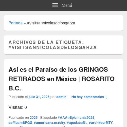
Menú
Portada
»
#visitsannicolasdelosgarza
ARCHIVOS DE LA ETIQUETA:
#VISITSANNICOLASDELOSGARZA
Así es el Paraíso de los GRINGOS
RETIRADOS en México | ROSARITO
B.C.
Publicado el
julio 31, 2025
por
admin
—
No hay comentarios ↓
Visitas: 0
Publicado en
2025
|
Etiquetado
#AAAtriiplemania2025
,
#affluentSPGG
,
#americana.mxcity
,
#apodacaNL
,
#architourMTY
,