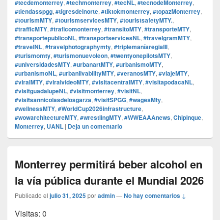
#tecdemonterrey
,
#techmonterrey
,
#tecNL
,
#tecnodeMonterrey
,
#tiendasspgg
,
#tigresdelnorte
,
#tiktokmonterrey
,
#topazMonterrey
,
#tourismMTY
,
#tourismservicesMTY
,
#touristsafetyMTY.
,
#trafficMTY
,
#traficomonterrey
,
#transitoMTY
,
#transporteMTY
,
#transportepublicoNL
,
#transportservicesNL
,
#travelgramMTY
,
#travelNL
,
#travelphotographymty
,
#triplemaníaregiaIII
,
#turismomty
,
#turismonuevoleon
,
#twentyonepilotsMTY
,
#universidadesMTY
,
#urbanartMTY
,
#urbanismoMTY
,
#urbanismoNL
,
#urbanlivabilityMTY
,
#veranosMTY
,
#viajeMTY
,
#viralMTY
,
#viralvideoMTY
,
#visitacentralMTY
,
#visitapodacaNL
,
#visitguadalupeNL
,
#visitmonterrey
,
#visitNL
,
#visitsannicolasdelosgarza
,
#visitSPGG
,
#wagesMty
,
#wellnessMTY
,
#WorldCup2026infrastructure
,
#wowarchitectureMTY
,
#wrestlingMTY
,
#WWEAAAnews
,
Chipinque
,
Monterrey
,
UANL
|
Deja un comentario
Monterrey permitirá beber alcohol en
la vía pública durante el Mundial 2026
Publicado el
julio 31, 2025
por
admin
—
No hay comentarios ↓
Visitas: 0