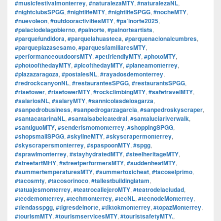
#musicfestivalmonterrey
,
#naturalezaMTY
,
#naturalezaNL
,
#nightclubsSPGG
,
#nightlifeMTY
,
#nightlifeSPGG
,
#nocheMTY
,
#nuevoleon
,
#outdooractivitiesMTY
,
#pa’lnorte2025
,
#palaciodelagobierno
,
#palnorte
,
#palnorteartists
,
#parquefundidora
,
#parquelahuasteca
,
#parquenacionalcumbres
,
#parqueplazasesamo
,
#parquesfamiliaresMTY
,
#performanceoutdoorsMTY
,
#petfriendlyMTY
,
#photoMTY
,
#photoofthedayMTY
,
#picofthedayMTY
,
#planeamonterrey
,
#plazazaragoza
,
#postalesNL
,
#rayadosdemonterrey
,
#redrockcanyonNL
,
#restaurantesSPGG
,
#restaurantsSPGG
,
#risetower
,
#risetowerMTY
,
#rockclimbingMTY
,
#safetravelMTY
,
#salariosNL
,
#salaryMTY
,
#sannicolasdelosgarza
,
#sanpedrobusiness
,
#sanpedrogarzagarcia
,
#sanpedroskyscraper
,
#santacatarinaNL
,
#santaisabelcatedral
,
#santaluciariverwalk
,
#santiguoMTY
,
#senderismomonterrey
,
#shoppingSPGG
,
#shopsmallSPGG
,
#skylineMTY
,
#skyscrapermonterrey
,
#skyscrapersmonterrey
,
#spaspoonMTY
,
#spgg
,
#sprawlmonterrey
,
#stayhydratedMTY
,
#steelheritageMTY
,
#streetartMHY
,
#streetperformersMTY
,
#suddenheatMTY
,
#summertemperaturesMTY
,
#summertoxicheat
,
#tacoselprimo
,
#tacosmty
,
#tacosorinoco
,
#tallestbuildinglatam
,
#tatuajesmonterrey
,
#teatrocallejeroMTY
,
#teatrodelaciudad
,
#tecdemonterrey
,
#techmonterrey
,
#tecNL
,
#tecnodeMonterrey
,
#tiendasspgg
,
#tigresdelnorte
,
#tiktokmonterrey
,
#topazMonterrey
,
#tourismMTY
,
#tourismservicesMTY
,
#touristsafetyMTY.
,