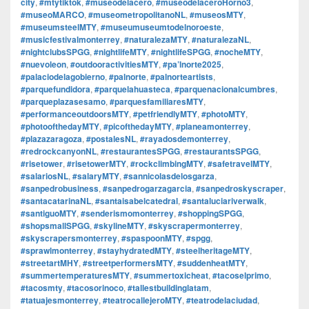
city
,
#mtytiktok
,
#museodelacero
,
#museodelaceroHorno3
,
#museoMARCO
,
#museometropolitanoNL
,
#museosMTY
,
#museumsteelMTY
,
#museumuseumtodelnoroeste
,
#musicfestivalmonterrey
,
#naturalezaMTY
,
#naturalezaNL
,
#nightclubsSPGG
,
#nightlifeMTY
,
#nightlifeSPGG
,
#nocheMTY
,
#nuevoleon
,
#outdooractivitiesMTY
,
#pa’lnorte2025
,
#palaciodelagobierno
,
#palnorte
,
#palnorteartists
,
#parquefundidora
,
#parquelahuasteca
,
#parquenacionalcumbres
,
#parqueplazasesamo
,
#parquesfamiliaresMTY
,
#performanceoutdoorsMTY
,
#petfriendlyMTY
,
#photoMTY
,
#photoofthedayMTY
,
#picofthedayMTY
,
#planeamonterrey
,
#plazazaragoza
,
#postalesNL
,
#rayadosdemonterrey
,
#redrockcanyonNL
,
#restaurantesSPGG
,
#restaurantsSPGG
,
#risetower
,
#risetowerMTY
,
#rockclimbingMTY
,
#safetravelMTY
,
#salariosNL
,
#salaryMTY
,
#sannicolasdelosgarza
,
#sanpedrobusiness
,
#sanpedrogarzagarcia
,
#sanpedroskyscraper
,
#santacatarinaNL
,
#santaisabelcatedral
,
#santaluciariverwalk
,
#santiguoMTY
,
#senderismomonterrey
,
#shoppingSPGG
,
#shopsmallSPGG
,
#skylineMTY
,
#skyscrapermonterrey
,
#skyscrapersmonterrey
,
#spaspoonMTY
,
#spgg
,
#sprawlmonterrey
,
#stayhydratedMTY
,
#steelheritageMTY
,
#streetartMHY
,
#streetperformersMTY
,
#suddenheatMTY
,
#summertemperaturesMTY
,
#summertoxicheat
,
#tacoselprimo
,
#tacosmty
,
#tacosorinoco
,
#tallestbuildinglatam
,
#tatuajesmonterrey
,
#teatrocallejeroMTY
,
#teatrodelaciudad
,