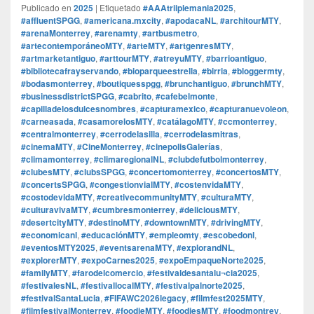
Publicado en
2025
|
Etiquetado
#AAAtriiplemania2025
,
#affluentSPGG
,
#americana.mxcity
,
#apodacaNL
,
#architourMTY
,
#arenaMonterrey
,
#arenamty
,
#artbusmetro
,
#artecontemporáneoMTY
,
#arteMTY
,
#artgenresMTY
,
#artmarketantiguo
,
#arttourMTY
,
#atreyuMTY
,
#barrioantiguo
,
#bibliotecafrayservando
,
#bioparqueestrella
,
#birria
,
#bloggermty
,
#bodasmonterrey
,
#boutiquesspgg
,
#brunchantiguo
,
#brunchMTY
,
#businessdistrictSPGG
,
#cabrito
,
#cafebelmonte
,
#capilladelosdulcesnombres
,
#capturamexico
,
#capturanuevoleon
,
#carneasada
,
#casamorelosMTY
,
#catálagoMTY
,
#ccmonterrey
,
#centralmonterrey
,
#cerrodelasilla
,
#cerrodelasmitras
,
#cinemaMTY
,
#CineMonterrey
,
#cinepolisGalerías
,
#climamonterrey
,
#climaregionalNL
,
#clubdefutbolmonterrey
,
#clubesMTY
,
#clubsSPGG
,
#concertomonterrey
,
#concertosMTY
,
#concertsSPGG
,
#congestionvialMTY
,
#costenvidaMTY
,
#costodevidaMTY
,
#creativecommunityMTY
,
#culturaMTY
,
#culturavivaMTY
,
#cumbresmonterrey
,
#deliciousMTY
,
#desertcityMTY
,
#destinoMTY
,
#downtownMTY
,
#drivingMTY
,
#economicanl
,
#educaciónMTY
,
#empleomty
,
#escobedonl
,
#eventosMTY2025
,
#eventsarenaMTY
,
#explorandNL
,
#explorerMTY
,
#expoCarnes2025
,
#expoEmpaqueNorte2025
,
#familyMTY
,
#farodelcomercio
,
#festivaldesantalu¬cia2025
,
#festivalesNL
,
#festivallocalMTY
,
#festivalpalnorte2025
,
#festivalSantaLucia
,
#FIFAWC2026legacy
,
#filmfest2025MTY
,
#filmfestivalMonterrey
,
#foodieMTY
,
#foodiesMTY
,
#foodmontrey
,