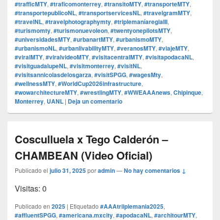
#trafficMTY
,
#traficomonterrey
,
#transitoMTY
,
#transporteMTY
,
#transportepublicoNL
,
#transportservicesNL
,
#travelgramMTY
,
#travelNL
,
#travelphotographymty
,
#triplemaníaregiaIII
,
#turismomty
,
#turismonuevoleon
,
#twentyonepilotsMTY
,
#universidadesMTY
,
#urbanartMTY
,
#urbanismoMTY
,
#urbanismoNL
,
#urbanlivabilityMTY
,
#veranosMTY
,
#viajeMTY
,
#viralMTY
,
#viralvideoMTY
,
#visitacentralMTY
,
#visitapodacaNL
,
#visitguadalupeNL
,
#visitmonterrey
,
#visitNL
,
#visitsannicolasdelosgarza
,
#visitSPGG
,
#wagesMty
,
#wellnessMTY
,
#WorldCup2026infrastructure
,
#wowarchitectureMTY
,
#wrestlingMTY
,
#WWEAAAnews
,
Chipinque
,
Monterrey
,
UANL
|
Deja un comentario
Cosculluela x Tego Calderón –
CHAMBEAN (Video Oficial)
Publicado el
julio 31, 2025
por
admin
—
No hay comentarios ↓
Visitas: 0
Publicado en
2025
|
Etiquetado
#AAAtriiplemania2025
,
#affluentSPGG
,
#americana.mxcity
,
#apodacaNL
,
#architourMTY
,