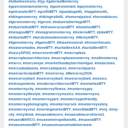
#futbolmexicano
,
#fyp
,
#galeríasMonterrey
,
#gastronomiamonterrey
,
#gastronomíanl
,
#gaymonterrey
,
#gettransferMTY
,
#graffitiMTY
,
#guadalupeNL
,
#happinessNL
,
#hikingmonterrey
,
#hikingtrailsNL
,
#homenajealsol
,
#hornodelaceo
,
#igersmonterrey
,
#igersnl
,
#industrialheritageMTY
,
#industrialhubMTY
,
#infraestructuraMTY
,
#instafoodMTY
,
#instagoodMTY
,
#instagrammonterrey
,
#inviernoMTY
,
#jobsMTY
,
#kidzaniaMTY
,
#latrakalosademonterrey
,
#lifestyleMTY
,
#ligamonterrey
,
#ligamxMTY
,
#linea4monorail
,
#livenorthmusic
,
#losatarantados
,
#loveMTY
,
#luchalibreAAA
,
#luchalibreMTY
,
#luxurySPGG
,
#macrocentroMTY
,
#macroplaza
,
#macroplazaarchitecture
,
#macroplazamonterrey
,
#mallmonterrey
,
#marco
,
#marcoexpo
,
#marketSundaybarrioantiguo
,
#matacánes
,
#mercadoabastos
,
#mercadojuarez
,
#merceríajuarez
,
#metroarticuladoMTY
,
#metrorrey
,
#Metrorrey2026
,
#metrorreyline4
,
#metrorreyline5
,
#metrorreyline6
,
#mexico
,
#mitrasponiente
,
#modernarchitectureMTY
,
#montañasMTY
,
#monterreycity
,
#monterreyfitness
,
#monterreygay
,
#monterreylifestyle
,
#monterreymexico
,
#monterreymx
,
#monterreynl
,
#monterreypark
,
#monterreypetfriendly
,
#monterreyphotography
,
#monterreyrock
,
#monterreysafety
,
#monterreyviral
,
#morningmarketMTY
,
#movilidadMTY
,
#mty
,
#mty-
city
,
#mtytiktok
,
#museodelacero
,
#museodelaceroHorno3
,
#museoMARCO
,
#museometropolitanoNL
,
#museosMTY
,
#museumsteelMTY
,
#museumuseumtodelnoroeste
,