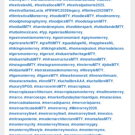
#festivalesNL
,
#festivallocalMTY
,
#festivalpalnorte2025
,
#festivalSantaLucia
,
#FIFAWC2026legacy
,
#filmfest2025MTY
,
#filmfestivalMonterrey
,
#foodieMTY
,
#foodiesMTY
,
#foodmontrey
,
#foodphotographymty
,
#foodpicsMTY
,
#foodstagramMTY
,
#footballMTY
,
#fuentedeneptuno
,
#fundidorapark
,
#futbolisedelMTY
,
#futbolmexicano
,
#fyp
,
#galeríasMonterrey
,
#gastronomiamonterrey
,
#gastronomíanl
,
#gaymonterrey
,
#gettransferMTY
,
#graffitiMTY
,
#guadalupeNL
,
#happinessNL
,
#hikingmonterrey
,
#hikingtrailsNL
,
#homenajealsol
,
#hornodelaceo
,
#igersmonterrey
,
#igersnl
,
#industrialheritageMTY
,
#industrialhubMTY
,
#infraestructuraMTY
,
#instafoodMTY
,
#instagoodMTY
,
#instagrammonterrey
,
#inviernoMTY
,
#jobsMTY
,
#kidzaniaMTY
,
#latrakalosademonterrey
,
#lifestyleMTY
,
#ligamonterrey
,
#ligamxMTY
,
#linea4monorail
,
#livenorthmusic
,
#losatarantados
,
#loveMTY
,
#luchalibreAAA
,
#luchalibreMTY
,
#luxurySPGG
,
#macrocentroMTY
,
#macroplaza
,
#macroplazaarchitecture
,
#macroplazamonterrey
,
#mallmonterrey
,
#marco
,
#marcoexpo
,
#marketSundaybarrioantiguo
,
#matacánes
,
#mercadoabastos
,
#mercadojuarez
,
#merceríajuarez
,
#metroarticuladoMTY
,
#metrorrey
,
#Metrorrey2026
,
#metrorreyline4
,
#metrorreyline5
,
#metrorreyline6
,
#mexico
,
#mitrasponiente
,
#modernarchitectureMTY
,
#montañasMTY
,
#monterreycity
,
#monterreyfitness
,
#monterreygay
,
#monterreylifestyle
,
#monterreymexico
,
#monterreymx
,
#monterreynl
,
#monterreypark
,
#monterreypetfriendly
,