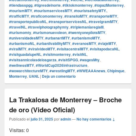
#tiendasspgg
,
#tigresdelnorte
,
#tiktokmonterrey
,
#topazMonterrey
,
#tourismMTY
,
#tourismservicesMTY
,
#touristsafetyMTY.
,
#trafficMTY
,
#traficomonterrey
,
#transitoMTY
,
#transporteMTY
,
#transportepublicoNL
,
#transportservicesNL
,
#travelgramMTY
,
#travelNL
,
#travelphotographymty
,
#triplemaníaregiaIII
,
#turismomty
,
#turismonuevoleon
,
#twentyonepilotsMTY
,
#universidadesMTY
,
#urbanartMTY
,
#urbanismoMTY
,
#urbanismoNL
,
#urbanlivabilityMTY
,
#veranosMTY
,
#viajeMTY
,
#viralMTY
,
#viralvideoMTY
,
#visitacentralMTY
,
#visitapodacaNL
,
#visitguadalupeNL
,
#visitmonterrey
,
#visitNL
,
#visitsannicolasdelosgarza
,
#visitSPGG
,
#wagesMty
,
#wellnessMTY
,
#WorldCup2026infrastructure
,
#wowarchitectureMTY
,
#wrestlingMTY
,
#WWEAAAnews
,
Chipinque
,
Monterrey
,
UANL
|
Deja un comentario
La Trakalosa de Monterrey – Broche
de oro (Video Oficial)
Publicado el
julio 31, 2025
por
admin
—
No hay comentarios ↓
Visitas: 0