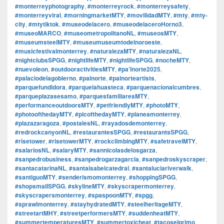
#monterreyphotography
,
#monterreyrock
,
#monterreysafety
,
#monterreyviral
,
#morningmarketMTY
,
#movilidadMTY
,
#mty
,
#mty-
city
,
#mtytiktok
,
#museodelacero
,
#museodelaceroHorno3
,
#museoMARCO
,
#museometropolitanoNL
,
#museosMTY
,
#museumsteelMTY
,
#museumuseumtodelnoroeste
,
#musicfestivalmonterrey
,
#naturalezaMTY
,
#naturalezaNL
,
#nightclubsSPGG
,
#nightlifeMTY
,
#nightlifeSPGG
,
#nocheMTY
,
#nuevoleon
,
#outdooractivitiesMTY
,
#pa’lnorte2025
,
#palaciodelagobierno
,
#palnorte
,
#palnorteartists
,
#parquefundidora
,
#parquelahuasteca
,
#parquenacionalcumbres
,
#parqueplazasesamo
,
#parquesfamiliaresMTY
,
#performanceoutdoorsMTY
,
#petfriendlyMTY
,
#photoMTY
,
#photoofthedayMTY
,
#picofthedayMTY
,
#planeamonterrey
,
#plazazaragoza
,
#postalesNL
,
#rayadosdemonterrey
,
#redrockcanyonNL
,
#restaurantesSPGG
,
#restaurantsSPGG
,
#risetower
,
#risetowerMTY
,
#rockclimbingMTY
,
#safetravelMTY
,
#salariosNL
,
#salaryMTY
,
#sannicolasdelosgarza
,
#sanpedrobusiness
,
#sanpedrogarzagarcia
,
#sanpedroskyscraper
,
#santacatarinaNL
,
#santaisabelcatedral
,
#santaluciariverwalk
,
#santiguoMTY
,
#senderismomonterrey
,
#shoppingSPGG
,
#shopsmallSPGG
,
#skylineMTY
,
#skyscrapermonterrey
,
#skyscrapersmonterrey
,
#spaspoonMTY
,
#spgg
,
#sprawlmonterrey
,
#stayhydratedMTY
,
#steelheritageMTY
,
#streetartMHY
,
#streetperformersMTY
,
#suddenheatMTY
,
#summertemperaturesMTY
,
#summertoxicheat
,
#tacoselprimo
,