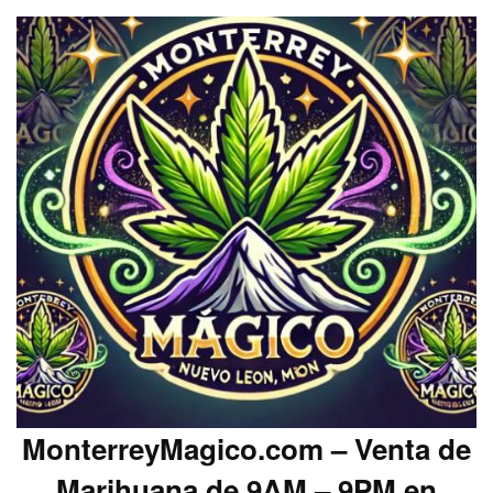
MonterreyMagico.com – Venta de
Marihuana de 9AM – 9PM en