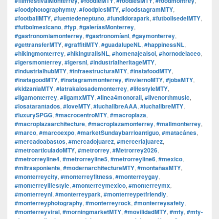
#filmfestivalMonterrey
,
#foodieMTY
,
#foodiesMTY
,
#foodmontrey
,
#foodphotographymty
,
#foodpicsMTY
,
#foodstagramMTY
,
#footballMTY
,
#fuentedeneptuno
,
#fundidorapark
,
#futbolisedelMTY
,
#futbolmexicano
,
#fyp
,
#galeríasMonterrey
,
#gastronomiamonterrey
,
#gastronomíanl
,
#gaymonterrey
,
#gettransferMTY
,
#graffitiMTY
,
#guadalupeNL
,
#happinessNL
,
#hikingmonterrey
,
#hikingtrailsNL
,
#homenajealsol
,
#hornodelaceo
,
#igersmonterrey
,
#igersnl
,
#industrialheritageMTY
,
#industrialhubMTY
,
#infraestructuraMTY
,
#instafoodMTY
,
#instagoodMTY
,
#instagrammonterrey
,
#inviernoMTY
,
#jobsMTY
,
#kidzaniaMTY
,
#latrakalosademonterrey
,
#lifestyleMTY
,
#ligamonterrey
,
#ligamxMTY
,
#linea4monorail
,
#livenorthmusic
,
#losatarantados
,
#loveMTY
,
#luchalibreAAA
,
#luchalibreMTY
,
#luxurySPGG
,
#macrocentroMTY
,
#macroplaza
,
#macroplazaarchitecture
,
#macroplazamonterrey
,
#mallmonterrey
,
#marco
,
#marcoexpo
,
#marketSundaybarrioantiguo
,
#matacánes
,
#mercadoabastos
,
#mercadojuarez
,
#merceríajuarez
,
#metroarticuladoMTY
,
#metrorrey
,
#Metrorrey2026
,
#metrorreyline4
,
#metrorreyline5
,
#metrorreyline6
,
#mexico
,
#mitrasponiente
,
#modernarchitectureMTY
,
#montañasMTY
,
#monterreycity
,
#monterreyfitness
,
#monterreygay
,
#monterreylifestyle
,
#monterreymexico
,
#monterreymx
,
#monterreynl
,
#monterreypark
,
#monterreypetfriendly
,
#monterreyphotography
,
#monterreyrock
,
#monterreysafety
,
#monterreyviral
,
#morningmarketMTY
,
#movilidadMTY
,
#mty
,
#mty-