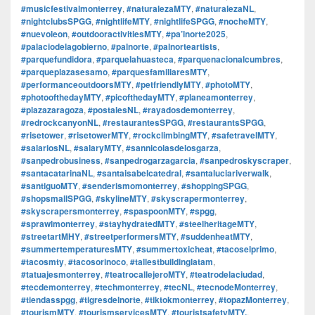
#musicfestivalmonterrey
,
#naturalezaMTY
,
#naturalezaNL
,
#nightclubsSPGG
,
#nightlifeMTY
,
#nightlifeSPGG
,
#nocheMTY
,
#nuevoleon
,
#outdooractivitiesMTY
,
#pa’lnorte2025
,
#palaciodelagobierno
,
#palnorte
,
#palnorteartists
,
#parquefundidora
,
#parquelahuasteca
,
#parquenacionalcumbres
,
#parqueplazasesamo
,
#parquesfamiliaresMTY
,
#performanceoutdoorsMTY
,
#petfriendlyMTY
,
#photoMTY
,
#photoofthedayMTY
,
#picofthedayMTY
,
#planeamonterrey
,
#plazazaragoza
,
#postalesNL
,
#rayadosdemonterrey
,
#redrockcanyonNL
,
#restaurantesSPGG
,
#restaurantsSPGG
,
#risetower
,
#risetowerMTY
,
#rockclimbingMTY
,
#safetravelMTY
,
#salariosNL
,
#salaryMTY
,
#sannicolasdelosgarza
,
#sanpedrobusiness
,
#sanpedrogarzagarcia
,
#sanpedroskyscraper
,
#santacatarinaNL
,
#santaisabelcatedral
,
#santaluciariverwalk
,
#santiguoMTY
,
#senderismomonterrey
,
#shoppingSPGG
,
#shopsmallSPGG
,
#skylineMTY
,
#skyscrapermonterrey
,
#skyscrapersmonterrey
,
#spaspoonMTY
,
#spgg
,
#sprawlmonterrey
,
#stayhydratedMTY
,
#steelheritageMTY
,
#streetartMHY
,
#streetperformersMTY
,
#suddenheatMTY
,
#summertemperaturesMTY
,
#summertoxicheat
,
#tacoselprimo
,
#tacosmty
,
#tacosorinoco
,
#tallestbuildinglatam
,
#tatuajesmonterrey
,
#teatrocallejeroMTY
,
#teatrodelaciudad
,
#tecdemonterrey
,
#techmonterrey
,
#tecNL
,
#tecnodeMonterrey
,
#tiendasspgg
,
#tigresdelnorte
,
#tiktokmonterrey
,
#topazMonterrey
,
#tourismMTY
,
#tourismservicesMTY
,
#touristsafetyMTY.
,