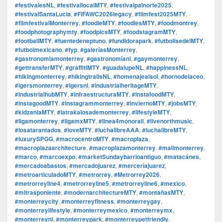
#festivalesNL
,
#festivallocalMTY
,
#festivalpalnorte2025
,
#festivalSantaLucia
,
#FIFAWC2026legacy
,
#filmfest2025MTY
,
#filmfestivalMonterrey
,
#foodieMTY
,
#foodiesMTY
,
#foodmontrey
,
#foodphotographymty
,
#foodpicsMTY
,
#foodstagramMTY
,
#footballMTY
,
#fuentedeneptuno
,
#fundidorapark
,
#futbolisedelMTY
,
#futbolmexicano
,
#fyp
,
#galeríasMonterrey
,
#gastronomiamonterrey
,
#gastronomíanl
,
#gaymonterrey
,
#gettransferMTY
,
#graffitiMTY
,
#guadalupeNL
,
#happinessNL
,
#hikingmonterrey
,
#hikingtrailsNL
,
#homenajealsol
,
#hornodelaceo
,
#igersmonterrey
,
#igersnl
,
#industrialheritageMTY
,
#industrialhubMTY
,
#infraestructuraMTY
,
#instafoodMTY
,
#instagoodMTY
,
#instagrammonterrey
,
#inviernoMTY
,
#jobsMTY
,
#kidzaniaMTY
,
#latrakalosademonterrey
,
#lifestyleMTY
,
#ligamonterrey
,
#ligamxMTY
,
#linea4monorail
,
#livenorthmusic
,
#losatarantados
,
#loveMTY
,
#luchalibreAAA
,
#luchalibreMTY
,
#luxurySPGG
,
#macrocentroMTY
,
#macroplaza
,
#macroplazaarchitecture
,
#macroplazamonterrey
,
#mallmonterrey
,
#marco
,
#marcoexpo
,
#marketSundaybarrioantiguo
,
#matacánes
,
#mercadoabastos
,
#mercadojuarez
,
#merceríajuarez
,
#metroarticuladoMTY
,
#metrorrey
,
#Metrorrey2026
,
#metrorreyline4
,
#metrorreyline5
,
#metrorreyline6
,
#mexico
,
#mitrasponiente
,
#modernarchitectureMTY
,
#montañasMTY
,
#monterreycity
,
#monterreyfitness
,
#monterreygay
,
#monterreylifestyle
,
#monterreymexico
,
#monterreymx
,
#monterreynl
,
#monterreypark
,
#monterreypetfriendly
,