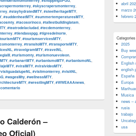
#senderismomonterrey
,
#shoppingSPGG
,
abril 20
scrapermonterrey
,
#skyscrapersmonterrey
,
marzo 2
rrey
,
#stayhydratedMTY
,
#steelheritageMTY
,
febrero 
Y
,
#suddenheatMTY
,
#summertemperaturesMTY
,
acosmty
,
#tacosorinoco
,
#tallestbuildinglatam
,
MTY
,
#teatrodelaciudad
,
#tecdemonterrey
,
nterrey
,
#tiendasspgg
,
#tigresdelnorte
,
Categories
tourismMTY
,
#tourismservicesMTY
,
2025
icomonterrey
,
#transitoMTY
,
#transporteMTY
,
vicesNL
,
#travelgramMTY
,
#travelNL
,
Buy wee
egiaIII
,
#turismomty
,
#turismonuevoleon
,
Comprar
sMTY
,
#urbanartMTY
,
#urbanismoMTY
,
#urbanismoNL
,
English
viajeMTY
,
#viralMTY
,
#viralvideoMTY
,
english 
#visitguadalupeNL
,
#visitmonterrey
,
#visitNL
,
España
GG
,
#wagesMty
,
#wellnessMTY
,
Europa
rchitectureMTY
,
#wrestlingMTY
,
#WWEAAAnews
,
 comentario
Marihua
Musica
news – a
rusia
trabajo
go Calderón –
Uncateg
usa
 Oficial)