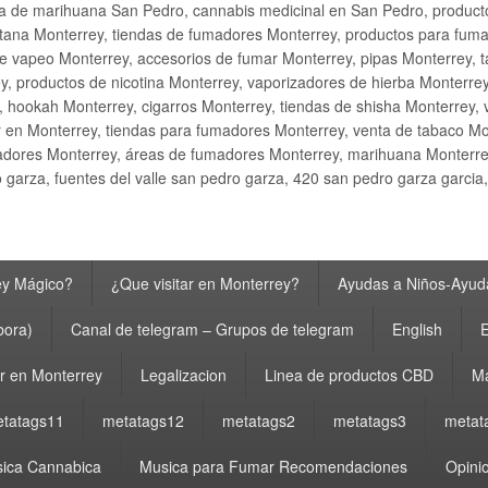
ta de marihuana San Pedro, cannabis medicinal en San Pedro, produ
ana Monterrey, tiendas de fumadores Monterrey, productos para fumar M
e vapeo Monterrey, accesorios de fumar Monterrey, pipas Monterrey, 
y, productos de nicotina Monterrey, vaporizadores de hierba Monterre
y, hookah Monterrey, cigarros Monterrey, tiendas de shisha Monterrey, 
 en Monterrey, tiendas para fumadores Monterrey, venta de tabaco Mo
adores Monterrey, áreas de fumadores Monterrey, marihuana Monterrey
garza, fuentes del valle san pedro garza, 420 san pedro garza garcia
ey Mágico?
¿Que visitar en Monterrey?
Ayudas a Niños-Ayuda
bora)
Canal de telegram – Grupos de telegram
English
E
 en Monterrey
Legalizacion
Linea de productos CBD
Ma
tatags11
metatags12
metatags2
metatags3
metat
ica Cannabica
Musica para Fumar Recomendaciones
Opinio