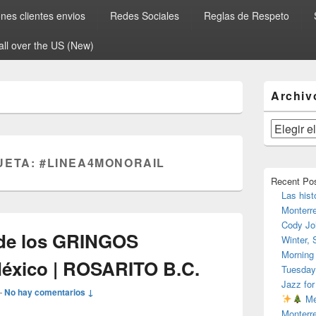
es clientes envios
Redes Sociales
Reglas de Respeto
all over the US (New)
El
Archiv
área
de
widget
Archivos
barra
lateral
UETA:
#LINEA4MONORAIL
primaria
Recent Po
Las hist
Monterr
Cody Jo
o de los GRINGOS
Winter,
Morning
́xico | ROSARITO B.C.
Tuesday
Jazz for
—
No hay comentarios ↓
Me
Monterr