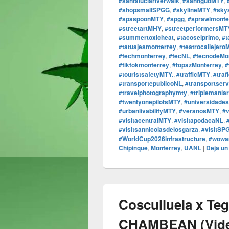
#santaluciariverwalk
,
#santiguoMTY
,
#shopsmallSPGG
,
#skylineMTY
,
#sky
#spaspoonMTY
,
#spgg
,
#sprawlmonte
#streetartMHY
,
#streetperformersMT
#summertoxicheat
,
#tacoselprimo
,
#t
#tatuajesmonterrey
,
#teatrocallejero
#techmonterrey
,
#tecNL
,
#tecnodeMo
#tiktokmonterrey
,
#topazMonterrey
,
#
#touristsafetyMTY.
,
#trafficMTY
,
#traf
#transportepublicoNL
,
#transportser
#travelphotographymty
,
#triplemaníar
#twentyonepilotsMTY
,
#universidade
#urbanlivabilityMTY
,
#veranosMTY
,
#
#visitacentralMTY
,
#visitapodacaNL
,
#visitsannicolasdelosgarza
,
#visitSP
#WorldCup2026infrastructure
,
#wowa
Chipinque
,
Monterrey
,
UANL
|
Deja un
Cosculluela x Te
CHAMBEAN (Video