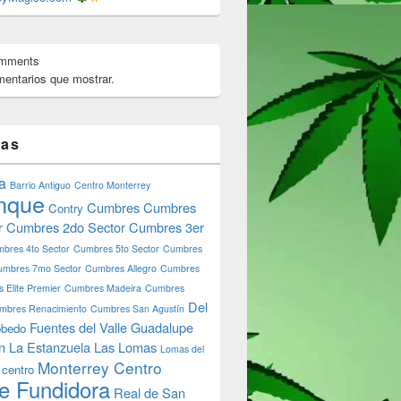
omments
entarios que mostrar.
tas
a
Barrio Antiguo
Centro Monterrey
nque
Cumbres
Cumbres
Contry
r
Cumbres 2do Sector
Cumbres 3er
bres 4to Sector
Cumbres 5to Sector
Cumbres
umbres 7mo Sector
Cumbres Allegro
Cumbres
 Elite Premier
Cumbres Madeira
Cumbres
Del
mbres Renacimiento
Cumbres San Agustín
Fuentes del Valle
Guadalupe
bedo
n
La Estanzuela
Las Lomas
Lomas del
Monterrey Centro
 centro
e Fundidora
Real de San