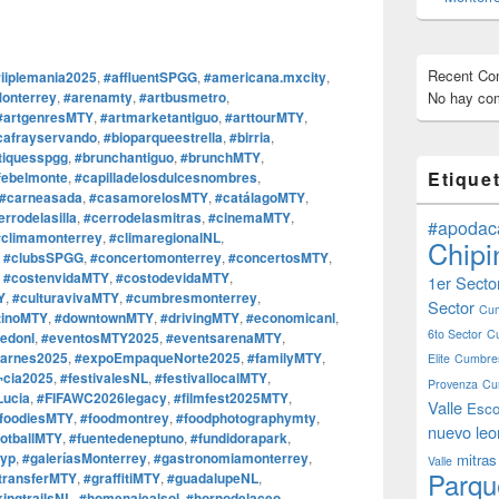
Recent C
iiplemania2025
,
#affluentSPGG
,
#americana.mxcity
,
onterrey
,
#arenamty
,
#artbusmetro
,
No hay com
#artgenresMTY
,
#artmarketantiguo
,
#arttourMTY
,
ecafrayservando
,
#bioparqueestrella
,
#birria
,
tiquesspgg
,
#brunchantiguo
,
#brunchMTY
,
Etique
febelmonte
,
#capilladelosdulcesnombres
,
#carneasada
,
#casamorelosMTY
,
#catálagoMTY
,
errodelasilla
,
#cerrodelasmitras
,
#cinemaMTY
,
#apodac
#climamonterrey
,
#climaregionalNL
,
Chipi
,
#clubsSPGG
,
#concertomonterrey
,
#concertosMTY
,
,
#costenvidaMTY
,
#costodevidaMTY
,
1er Secto
Y
,
#culturavivaMTY
,
#cumbresmonterrey
,
Sector
Cum
tinoMTY
,
#downtownMTY
,
#drivingMTY
,
#economicanl
,
6to Sector
C
edonl
,
#eventosMTY2025
,
#eventsarenaMTY
,
arnes2025
,
#expoEmpaqueNorte2025
,
#familyMTY
,
Elite
Cumbres
¬cia2025
,
#festivalesNL
,
#festivallocalMTY
,
Provenza
Cu
Lucia
,
#FIFAWC2026legacy
,
#filmfest2025MTY
,
Valle
Esco
foodiesMTY
,
#foodmontrey
,
#foodphotographymty
,
nuevo leo
ootballMTY
,
#fuentedeneptuno
,
#fundidorapark
,
fyp
,
#galeríasMonterrey
,
#gastronomiamonterrey
,
mitras
Valle
Parqu
transferMTY
,
#graffitiMTY
,
#guadalupeNL
,
kingtrailsNL
,
#homenajealsol
,
#hornodelaceo
,