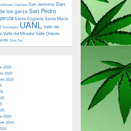
San
San Jerónimo
sidencial Chipinque
San Pedro
de los garza
garcia
Santa Engracia
Santa María
UANL
l
Valle del
Tecnológico
e
Valle del Mirador
Valle Oriente
iente
Zona Tec
re 2025
re 2025
bre 2025
25
25
025
25
025
re 2024
bre 2024
2024