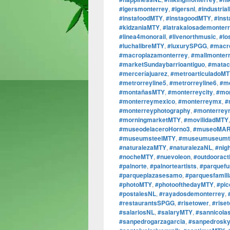
#igersmonterrey
,
#igersnl
,
#industria
#instafoodMTY
,
#instagoodMTY
,
#ins
#kidzaniaMTY
,
#latrakalosademonter
#linea4monorail
,
#livenorthmusic
,
#lo
#luchalibreMTY
,
#luxurySPGG
,
#macr
#macroplazamonterrey
,
#mallmonter
#marketSundaybarrioantiguo
,
#matac
#merceríajuarez
,
#metroarticuladoM
#metrorreyline5
,
#metrorreyline6
,
#m
#montañasMTY
,
#monterreycity
,
#mon
#monterreymexico
,
#monterreymx
,
#
#monterreyphotography
,
#monterrey
#morningmarketMTY
,
#movilidadMTY
#museodelaceroHorno3
,
#museoMA
#museumsteelMTY
,
#museumuseumto
#naturalezaMTY
,
#naturalezaNL
,
#nig
#nocheMTY
,
#nuevoleon
,
#outdooract
#palnorte
,
#palnorteartists
,
#parquefu
#parqueplazasesamo
,
#parquesfamil
#photoMTY
,
#photoofthedayMTY
,
#pi
#postalesNL
,
#rayadosdemonterrey
,
#restaurantsSPGG
,
#risetower
,
#rise
#salariosNL
,
#salaryMTY
,
#sannicola
#sanpedrogarzagarcia
,
#sanpedrosky