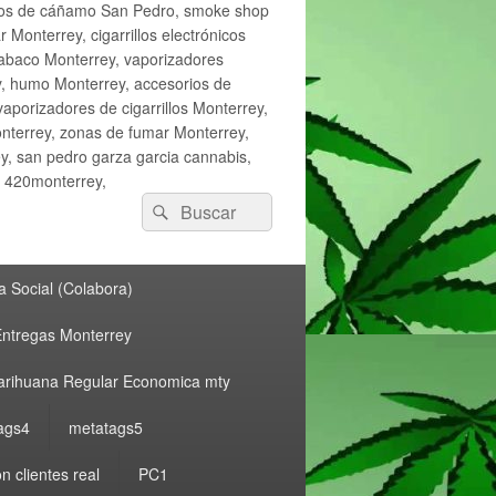
ctos de cáñamo San Pedro, smoke shop
onterrey, cigarrillos electrónicos
tabaco Monterrey, vaporizadores
y, humo Monterrey, accesorios de
vaporizadores de cigarrillos Monterrey,
nterrey, zonas de fumar Monterrey,
, san pedro garza garcia cannabis,
, 420monterrey,
Buscar
Buscar
por:
 Social (Colabora)
ntregas Monterrey
rihuana Regular Economica mty
ags4
metatags5
n clientes real
PC1