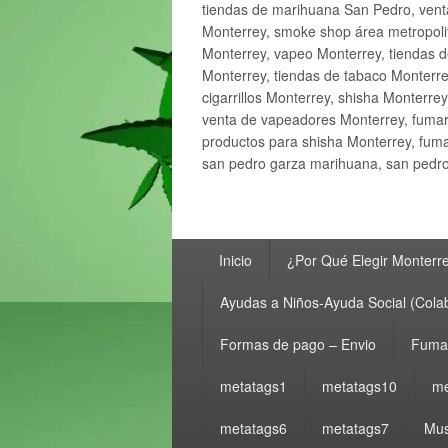
tiendas de marihuana San Pedro, ven
Monterrey, smoke shop área metropolit
Monterrey, vapeo Monterrey, tiendas d
Monterrey, tiendas de tabaco Monterre
cigarrillos Monterrey, shisha Monterre
venta de vapeadores Monterrey, fumar
productos para shisha Monterrey, fum
san pedro garza marihuana, san pedro 
Menú
Inicio
¿Por Qué Elegir Monterr
principal
Ayudas a Niños-Ayuda Social (Cola
Formas de pago – Envio
Fumar
metatags1
metatags10
me
metatags6
metatags7
Mus