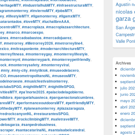
Agustín
lheritageMTY
,
#industrialhubMTY
,
#infraestructuraMTY
,
Re
nicolas 
tagrammonterrey
,
#inviernoMTY
,
#jobsMTY
,
rey
,
#lifestyleMTY
,
#ligamonterrey
,
#ligamxMTY
,
garza 
satarantados
,
#loveMTY
,
#luchalibreAAA
,
ocentroMTY
,
#macroplaza
,
#macroplazaarchitecture
,
San Ánge
rey
,
#marco
,
#marcoexpo
,
Campestr
ánes
,
#mercadoabastos
,
#mercadojuarez
,
Valle Pon
TY
,
#metrorrey
,
#Metrorrey2026
,
#metrorreyline4
,
exico
,
#mitrasponiente
,
#modernarchitectureMTY
,
terreyfitness
,
#monterreygay
,
#monterreylifestyle
,
monterreynl
,
#monterreypark
,
#monterreypetfriendly
,
Archives
rock
,
#monterreysafety
,
#monterreyviral
,
diciemb
,
#mty
,
#mty-city
,
#mtytiktok
,
#museodelacero
,
noviemb
RCO
,
#museometropolitanoNL
,
#museosMTY
,
delnoroeste
,
#musicfestivalmonterrey
,
septiem
htclubsSPGG
,
#nightlifeMTY
,
#nightlifeSPGG
,
julio 20
ivitiesMTY
,
#pa’lnorte2025
,
#palaciodelagobierno
,
junio 20
ndidora
,
#parquelahuasteca
,
#parquenacionalcumbres
,
mayo 2
iaresMTY
,
#performanceoutdoorsMTY
,
#petfriendlyMTY
,
abril 20
cofthedayMTY
,
#planeamonterrey
,
#plazazaragoza
,
enero 2
#redrockcanyonNL
,
#restaurantesSPGG
,
towerMTY
,
#rockclimbingMTY
,
#safetravelMTY
,
diciemb
sdelosgarza
,
#sanpedrobusiness
,
septiem
scraper
,
#santacatarinaNL
,
#santaisabelcatedral
,
agosto 