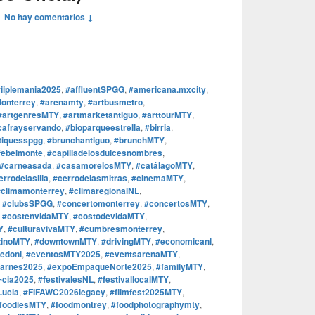
—
No hay comentarios ↓
iiplemania2025
,
#affluentSPGG
,
#americana.mxcity
,
onterrey
,
#arenamty
,
#artbusmetro
,
#artgenresMTY
,
#artmarketantiguo
,
#arttourMTY
,
ecafrayservando
,
#bioparqueestrella
,
#birria
,
tiquesspgg
,
#brunchantiguo
,
#brunchMTY
,
febelmonte
,
#capilladelosdulcesnombres
,
#carneasada
,
#casamorelosMTY
,
#catálagoMTY
,
errodelasilla
,
#cerrodelasmitras
,
#cinemaMTY
,
#climamonterrey
,
#climaregionalNL
,
,
#clubsSPGG
,
#concertomonterrey
,
#concertosMTY
,
,
#costenvidaMTY
,
#costodevidaMTY
,
Y
,
#culturavivaMTY
,
#cumbresmonterrey
,
tinoMTY
,
#downtownMTY
,
#drivingMTY
,
#economicanl
,
edonl
,
#eventosMTY2025
,
#eventsarenaMTY
,
arnes2025
,
#expoEmpaqueNorte2025
,
#familyMTY
,
¬cia2025
,
#festivalesNL
,
#festivallocalMTY
,
Lucia
,
#FIFAWC2026legacy
,
#filmfest2025MTY
,
foodiesMTY
,
#foodmontrey
,
#foodphotographymty
,