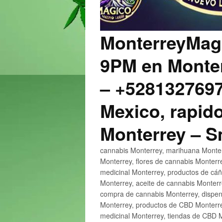
MonterreyMagi
9PM en Monter
– +5281327697
Mexico, rapido
Monterrey – 
cannabis Monterrey, marihuana Monter
Monterrey, flores de cannabis Monterr
medicinal Monterrey, productos de cá
Monterrey, aceite de cannabis Monter
compra de cannabis Monterrey, dispen
Monterrey, productos de CBD Monterre
medicinal Monterrey, tiendas de CBD 