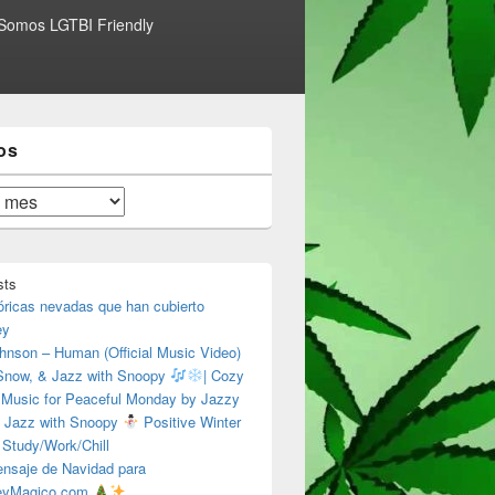
Somos LGTBI Friendly
os
sts
óricas nevadas que han cubierto
ey
hnson – Human (Official Music Video)
 Snow, & Jazz with Snoopy
| Cozy
 Music for Peaceful Monday by Jazzy
 Jazz with Snoopy
Positive Winter
 Study/Work/Chill
nsaje de Navidad para
eyMagico.com