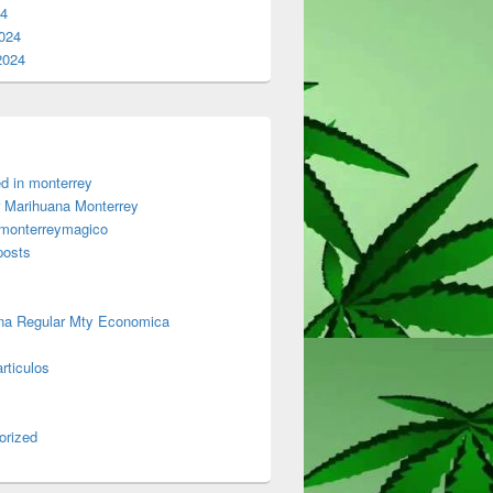
24
024
2024
d in monterrey
 Marihuana Monterrey
 monterreymagico
posts
na Regular Mty Economica
rticulos
orized