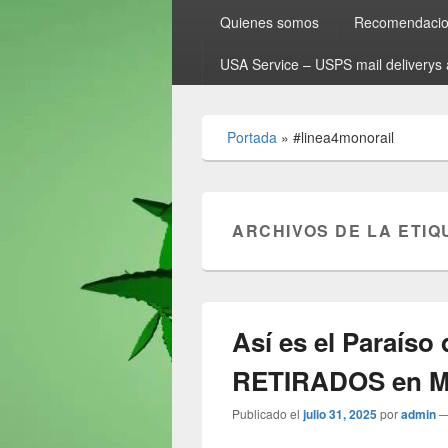
Quienes somos
Recomendacion
USA Service – USPS mail deliverys 
Portada
»
#linea4monorail
ARCHIVOS DE LA ETIQ
Así es el Paraís
RETIRADOS en Me
Publicado el
julio 31, 2025
por
admin