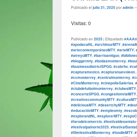
Publicado el
julio 31, 2025
por
admin
Visitas: 0
Publicado en
2025
|
Etiquetado
#AAAtr
#apodacaNL
,
#architourMTY
,
#arenaM
#artecontemporáneoMTY
,
#arteMTY
,
#atreyuMTY
,
#barrioantiguo
,
#bibliot
#bloggermty
,
#bodasmonterrey
,
#bou
#businessdistrictSPGG
,
#cabrito
,
#ca
#capturamexico
,
#capturanuevoleon
,
#ccmonterrey
,
#centralmonterrey
,
#c
#CineMonterrey
,
#cinepolisGalerías
,
#clubdefutbolmonterrey
,
#clubesMTY
#concertsSPGG
,
#congestionvialMTY
#creativecommunityMTY
,
#culturaMT
#deliciousMTY
,
#desertcityMTY
,
#des
#educaciónMTY
,
#empleomty
,
#escob
#explorandNL
,
#explorerMTY
,
#expoC
#farodelcomercio
,
#festivaldesantalu
#festivalpalnorte2025
,
#festivalSanta
#filmfestivalMonterrey
,
#foodieMTY
,
#