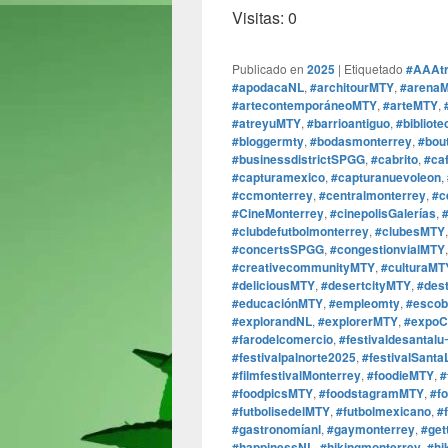
Visitas: 0
Publicado en
2025
|
Etiquetado
#AAAtr
#apodacaNL
,
#architourMTY
,
#arenaM
#artecontemporáneoMTY
,
#arteMTY
,
#atreyuMTY
,
#barrioantiguo
,
#bibliot
#bloggermty
,
#bodasmonterrey
,
#bou
#businessdistrictSPGG
,
#cabrito
,
#ca
#capturamexico
,
#capturanuevoleon
,
#ccmonterrey
,
#centralmonterrey
,
#c
#CineMonterrey
,
#cinepolisGalerías
,
#clubdefutbolmonterrey
,
#clubesMTY
#concertsSPGG
,
#congestionvialMTY
#creativecommunityMTY
,
#culturaMT
#deliciousMTY
,
#desertcityMTY
,
#des
#educaciónMTY
,
#empleomty
,
#escob
#explorandNL
,
#explorerMTY
,
#expoC
#farodelcomercio
,
#festivaldesantalu
#festivalpalnorte2025
,
#festivalSanta
#filmfestivalMonterrey
,
#foodieMTY
,
#
#foodpicsMTY
,
#foodstagramMTY
,
#f
#futbolisedelMTY
,
#futbolmexicano
,
#
#gastronomíanl
,
#gaymonterrey
,
#get
#happinessNL
,
#hikingmonterrey
,
#hi