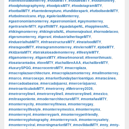
#filmfestivalMonterrey
,
#foodieMTY
,
#foodiesMTY
,
#foodmontrey
,
#foodphotographymty
,
#foodpicsMTY
,
#foodstagramMTY
,
#footballMTY
,
#fuentedeneptuno
,
#fundidorapark
,
#futbolisedelMTY
,
#futbolmexicano
,
#fyp
,
#galeríasMonterrey
,
#gastronomiamonterrey
,
#gastronomíanl
,
#gaymonterrey
,
#gettransferMTY
,
#graffitiMTY
,
#guadalupeNL
,
#happinessNL
,
#hikingmonterrey
,
#hikingtrailsNL
,
#homenajealsol
,
#hornodelaceo
,
#igersmonterrey
,
#igersnl
,
#industrialheritageMTY
,
#industrialhubMTY
,
#infraestructuraMTY
,
#instafoodMTY
,
#instagoodMTY
,
#instagrammonterrey
,
#inviernoMTY
,
#jobsMTY
,
#kidzaniaMTY
,
#latrakalosademonterrey
,
#lifestyleMTY
,
#ligamonterrey
,
#ligamxMTY
,
#linea4monorail
,
#livenorthmusic
,
#losatarantados
,
#loveMTY
,
#luchalibreAAA
,
#luchalibreMTY
,
#luxurySPGG
,
#macrocentroMTY
,
#macroplaza
,
#macroplazaarchitecture
,
#macroplazamonterrey
,
#mallmonterrey
,
#marco
,
#marcoexpo
,
#marketSundaybarrioantiguo
,
#matacánes
,
#mercadoabastos
,
#mercadojuarez
,
#merceríajuarez
,
#metroarticuladoMTY
,
#metrorrey
,
#Metrorrey2026
,
#metrorreyline4
,
#metrorreyline5
,
#metrorreyline6
,
#mexico
,
#mitrasponiente
,
#modernarchitectureMTY
,
#montañasMTY
,
#monterreycity
,
#monterreyfitness
,
#monterreygay
,
#monterreylifestyle
,
#monterreymexico
,
#monterreymx
,
#monterreynl
,
#monterreypark
,
#monterreypetfriendly
,
#monterreyphotography
,
#monterreyrock
,
#monterreysafety
,
#monterreyviral
,
#morningmarketMTY
,
#movilidadMTY
,
#mty
,
#mty-