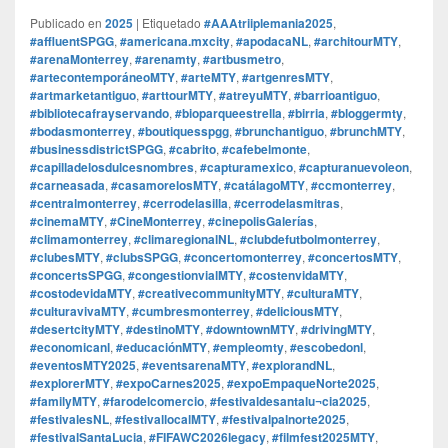
Publicado en
2025
|
Etiquetado
#AAAtriiplemania2025
,
#affluentSPGG
,
#americana.mxcity
,
#apodacaNL
,
#architourMTY
,
#arenaMonterrey
,
#arenamty
,
#artbusmetro
,
#artecontemporáneoMTY
,
#arteMTY
,
#artgenresMTY
,
#artmarketantiguo
,
#arttourMTY
,
#atreyuMTY
,
#barrioantiguo
,
#bibliotecafrayservando
,
#bioparqueestrella
,
#birria
,
#bloggermty
,
#bodasmonterrey
,
#boutiquesspgg
,
#brunchantiguo
,
#brunchMTY
,
#businessdistrictSPGG
,
#cabrito
,
#cafebelmonte
,
#capilladelosdulcesnombres
,
#capturamexico
,
#capturanuevoleon
,
#carneasada
,
#casamorelosMTY
,
#catálagoMTY
,
#ccmonterrey
,
#centralmonterrey
,
#cerrodelasilla
,
#cerrodelasmitras
,
#cinemaMTY
,
#CineMonterrey
,
#cinepolisGalerías
,
#climamonterrey
,
#climaregionalNL
,
#clubdefutbolmonterrey
,
#clubesMTY
,
#clubsSPGG
,
#concertomonterrey
,
#concertosMTY
,
#concertsSPGG
,
#congestionvialMTY
,
#costenvidaMTY
,
#costodevidaMTY
,
#creativecommunityMTY
,
#culturaMTY
,
#culturavivaMTY
,
#cumbresmonterrey
,
#deliciousMTY
,
#desertcityMTY
,
#destinoMTY
,
#downtownMTY
,
#drivingMTY
,
#economicanl
,
#educaciónMTY
,
#empleomty
,
#escobedonl
,
#eventosMTY2025
,
#eventsarenaMTY
,
#explorandNL
,
#explorerMTY
,
#expoCarnes2025
,
#expoEmpaqueNorte2025
,
#familyMTY
,
#farodelcomercio
,
#festivaldesantalu¬cia2025
,
#festivalesNL
,
#festivallocalMTY
,
#festivalpalnorte2025
,
#festivalSantaLucia
,
#FIFAWC2026legacy
,
#filmfest2025MTY
,