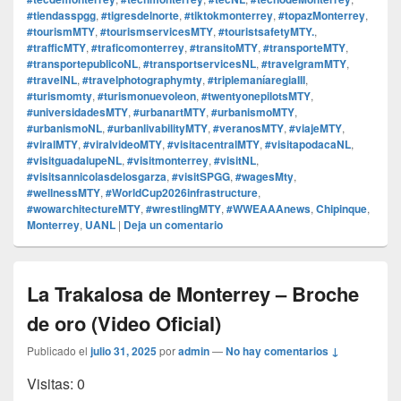
#tiendasspgg
,
#tigresdelnorte
,
#tiktokmonterrey
,
#topazMonterrey
,
#tourismMTY
,
#tourismservicesMTY
,
#touristsafetyMTY.
,
#trafficMTY
,
#traficomonterrey
,
#transitoMTY
,
#transporteMTY
,
#transportepublicoNL
,
#transportservicesNL
,
#travelgramMTY
,
#travelNL
,
#travelphotographymty
,
#triplemaníaregiaIII
,
#turismomty
,
#turismonuevoleon
,
#twentyonepilotsMTY
,
#universidadesMTY
,
#urbanartMTY
,
#urbanismoMTY
,
#urbanismoNL
,
#urbanlivabilityMTY
,
#veranosMTY
,
#viajeMTY
,
#viralMTY
,
#viralvideoMTY
,
#visitacentralMTY
,
#visitapodacaNL
,
#visitguadalupeNL
,
#visitmonterrey
,
#visitNL
,
#visitsannicolasdelosgarza
,
#visitSPGG
,
#wagesMty
,
#wellnessMTY
,
#WorldCup2026infrastructure
,
#wowarchitectureMTY
,
#wrestlingMTY
,
#WWEAAAnews
,
Chipinque
,
Monterrey
,
UANL
|
Deja un comentario
La Trakalosa de Monterrey – Broche
de oro (Video Oficial)
Publicado el
julio 31, 2025
por
admin
—
No hay comentarios ↓
Visitas: 0