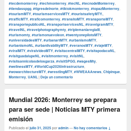
#tecdemonterrey
,
#techmonterrey
,
#tecNL
,
#tecnodeMonterrey
,
#tiendasspgg
,
#tigresdelnorte
,
#tiktokmonterrey
,
#topazMonterrey
,
#tourismMTY
,
#tourismservicesMTY
,
#touristsafetyMTY.
,
#trafficMTY
,
#traficomonterrey
,
#transitoMTY
,
#transporteMTY
,
#transportepublicoNL
,
#transportservicesNL
,
#travelgramMTY
,
#travelNL
,
#travelphotographymty
,
#triplemaníaregiaIII
,
#turismomty
,
#turismonuevoleon
,
#twentyonepilotsMTY
,
#universidadesMTY
,
#urbanartMTY
,
#urbanismoMTY
,
#urbanismoNL
,
#urbanlivabilityMTY
,
#veranosMTY
,
#viajeMTY
,
#viralMTY
,
#viralvideoMTY
,
#visitacentralMTY
,
#visitapodacaNL
,
#visitguadalupeNL
,
#visitmonterrey
,
#visitNL
,
#visitsannicolasdelosgarza
,
#visitSPGG
,
#wagesMty
,
#wellnessMTY
,
#WorldCup2026infrastructure
,
#wowarchitectureMTY
,
#wrestlingMTY
,
#WWEAAAnews
,
Chipinque
,
Monterrey
,
UANL
|
Deja un comentario
Mundial 2026: Monterrey se prepara
para ser sede | Noticias MTY primera
emisión
Publicado el
julio 31, 2025
por
admin
—
No hay comentarios ↓