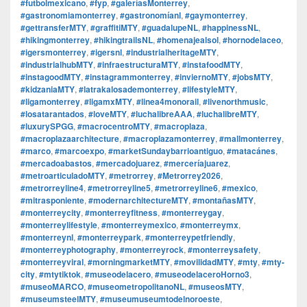
#futbolmexicano
,
#fyp
,
#galeríasMonterrey
,
#gastronomiamonterrey
,
#gastronomíanl
,
#gaymonterrey
,
#gettransferMTY
,
#graffitiMTY
,
#guadalupeNL
,
#happinessNL
,
#hikingmonterrey
,
#hikingtrailsNL
,
#homenajealsol
,
#hornodelaceo
,
#igersmonterrey
,
#igersnl
,
#industrialheritageMTY
,
#industrialhubMTY
,
#infraestructuraMTY
,
#instafoodMTY
,
#instagoodMTY
,
#instagrammonterrey
,
#inviernoMTY
,
#jobsMTY
,
#kidzaniaMTY
,
#latrakalosademonterrey
,
#lifestyleMTY
,
#ligamonterrey
,
#ligamxMTY
,
#linea4monorail
,
#livenorthmusic
,
#losatarantados
,
#loveMTY
,
#luchalibreAAA
,
#luchalibreMTY
,
#luxurySPGG
,
#macrocentroMTY
,
#macroplaza
,
#macroplazaarchitecture
,
#macroplazamonterrey
,
#mallmonterrey
,
#marco
,
#marcoexpo
,
#marketSundaybarrioantiguo
,
#matacánes
,
#mercadoabastos
,
#mercadojuarez
,
#merceríajuarez
,
#metroarticuladoMTY
,
#metrorrey
,
#Metrorrey2026
,
#metrorreyline4
,
#metrorreyline5
,
#metrorreyline6
,
#mexico
,
#mitrasponiente
,
#modernarchitectureMTY
,
#montañasMTY
,
#monterreycity
,
#monterreyfitness
,
#monterreygay
,
#monterreylifestyle
,
#monterreymexico
,
#monterreymx
,
#monterreynl
,
#monterreypark
,
#monterreypetfriendly
,
#monterreyphotography
,
#monterreyrock
,
#monterreysafety
,
#monterreyviral
,
#morningmarketMTY
,
#movilidadMTY
,
#mty
,
#mty-
city
,
#mtytiktok
,
#museodelacero
,
#museodelaceroHorno3
,
#museoMARCO
,
#museometropolitanoNL
,
#museosMTY
,
#museumsteelMTY
,
#museumuseumtodelnoroeste
,