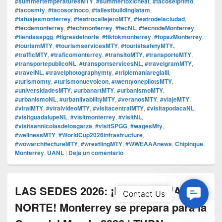
#summertemperaturesMTY
,
#summertoxicheat
,
#tacoselprimo
,
#tacosmty
,
#tacosorinoco
,
#tallestbuildinglatam
,
#tatuajesmonterrey
,
#teatrocallejeroMTY
,
#teatrodelaciudad
,
#tecdemonterrey
,
#techmonterrey
,
#tecNL
,
#tecnodeMonterrey
,
#tiendasspgg
,
#tigresdelnorte
,
#tiktokmonterrey
,
#topazMonterrey
,
#tourismMTY
,
#tourismservicesMTY
,
#touristsafetyMTY.
,
#trafficMTY
,
#traficomonterrey
,
#transitoMTY
,
#transporteMTY
,
#transportepublicoNL
,
#transportservicesNL
,
#travelgramMTY
,
#travelNL
,
#travelphotographymty
,
#triplemaníaregiaIII
,
#turismomty
,
#turismonuevoleon
,
#twentyonepilotsMTY
,
#universidadesMTY
,
#urbanartMTY
,
#urbanismoMTY
,
#urbanismoNL
,
#urbanlivabilityMTY
,
#veranosMTY
,
#viajeMTY
,
#viralMTY
,
#viralvideoMTY
,
#visitacentralMTY
,
#visitapodacaNL
,
#visitguadalupeNL
,
#visitmonterrey
,
#visitNL
,
#visitsannicolasdelosgarza
,
#visitSPGG
,
#wagesMty
,
#wellnessMTY
,
#WorldCup2026infrastructure
,
#wowarchitectureMTY
,
#wrestlingMTY
,
#WWEAAAnews
,
Chipinque
,
Monterrey
,
UANL
|
Deja un comentario
LAS SEDES 2026: ¡LA SULTANA DEL
Contac
Contact Us
Us
NORTE! Monterrey se prepara para la