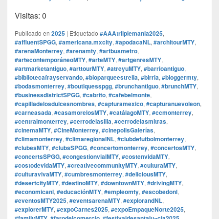
Visitas: 0
Publicado en
2025
|
Etiquetado
#AAAtriiplemania2025
,
#affluentSPGG
,
#americana.mxcity
,
#apodacaNL
,
#architourMTY
,
#arenaMonterrey
,
#arenamty
,
#artbusmetro
,
#artecontemporáneoMTY
,
#arteMTY
,
#artgenresMTY
,
#artmarketantiguo
,
#arttourMTY
,
#atreyuMTY
,
#barrioantiguo
,
#bibliotecafrayservando
,
#bioparqueestrella
,
#birria
,
#bloggermty
,
#bodasmonterrey
,
#boutiquesspgg
,
#brunchantiguo
,
#brunchMTY
,
#businessdistrictSPGG
,
#cabrito
,
#cafebelmonte
,
#capilladelosdulcesnombres
,
#capturamexico
,
#capturanuevoleon
,
#carneasada
,
#casamorelosMTY
,
#catálagoMTY
,
#ccmonterrey
,
#centralmonterrey
,
#cerrodelasilla
,
#cerrodelasmitras
,
#cinemaMTY
,
#CineMonterrey
,
#cinepolisGalerías
,
#climamonterrey
,
#climaregionalNL
,
#clubdefutbolmonterrey
,
#clubesMTY
,
#clubsSPGG
,
#concertomonterrey
,
#concertosMTY
,
#concertsSPGG
,
#congestionvialMTY
,
#costenvidaMTY
,
#costodevidaMTY
,
#creativecommunityMTY
,
#culturaMTY
,
#culturavivaMTY
,
#cumbresmonterrey
,
#deliciousMTY
,
#desertcityMTY
,
#destinoMTY
,
#downtownMTY
,
#drivingMTY
,
#economicanl
,
#educaciónMTY
,
#empleomty
,
#escobedonl
,
#eventosMTY2025
,
#eventsarenaMTY
,
#explorandNL
,
#explorerMTY
,
#expoCarnes2025
,
#expoEmpaqueNorte2025
,
#familyMTY
,
#farodelcomercio
,
#festivaldesantalu¬cia2025
,