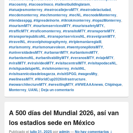
#tacosmty
,
#tacosorinoco
,
#tallestbuildinglatam
,
#tatuajesmonterrey
,
#teatrocallejeroMTY
,
#teatrodelaciudad
,
#tecdemonterrey
,
#techmonterrey
,
#tecNL
,
#tecnodeMonterrey
,
#tiendasspgg
,
#tigresdelnorte
,
#tiktokmonterrey
,
#topazMonterrey
,
#tourismMTY
,
#tourismservicesMTY
,
#touristsafetyMTY.
,
#trafficMTY
,
#traficomonterrey
,
#transitoMTY
,
#transporteMTY
,
#transportepublicoNL
,
#transportservicesNL
,
#travelgramMTY
,
#travelNL
,
#travelphotographymty
,
#triplemaníaregiaIII
,
#turismomty
,
#turismonuevoleon
,
#twentyonepilotsMTY
,
#universidadesMTY
,
#urbanartMTY
,
#urbanismoMTY
,
#urbanismoNL
,
#urbanlivabilityMTY
,
#veranosMTY
,
#viajeMTY
,
#viralMTY
,
#viralvideoMTY
,
#visitacentralMTY
,
#visitapodacaNL
,
#visitguadalupeNL
,
#visitmonterrey
,
#visitNL
,
#visitsannicolasdelosgarza
,
#visitSPGG
,
#wagesMty
,
#wellnessMTY
,
#WorldCup2026infrastructure
,
#wowarchitectureMTY
,
#wrestlingMTY
,
#WWEAAAnews
,
Chipinque
,
Monterrey
,
UANL
|
Deja un comentario
A 500 días del Mundial 2026, así van
los estadios sede en México
Publicado el
julio 31, 2025
por
admin
—
No hay comentarios ↓