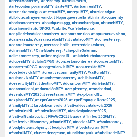
#arenaMonterrey
,
#arenamty
,
#artbusmetro
,
#artecontemporáneoMTY
,
#arteMTY
,
#artgenresMTY
,
#artmarketantiguo
,
#arttourMTY
,
#atreyuMTY
,
#barrioantiguo
,
#bibliotecafrayservando
,
#bioparqueestrella
,
#birria
,
#bloggermty
,
#bodasmonterrey
,
#boutiquesspgg
,
#brunchantiguo
,
#brunchMTY
,
#businessdistrictSPGG
,
#cabrito
,
#cafebelmonte
,
#capilladelosdulcesnombres
,
#capturamexico
,
#capturanuevoleon
,
#carneasada
,
#casamorelosMTY
,
#catálagoMTY
,
#ccmonterrey
,
#centralmonterrey
,
#cerrodelasilla
,
#cerrodelasmitras
,
#cinemaMTY
,
#CineMonterrey
,
#cinepolisGalerías
,
#climamonterrey
,
#climaregionalNL
,
#clubdefutbolmonterrey
,
#clubesMTY
,
#clubsSPGG
,
#concertomonterrey
,
#concertosMTY
,
#concertsSPGG
,
#congestionvialMTY
,
#costenvidaMTY
,
#costodevidaMTY
,
#creativecommunityMTY
,
#culturaMTY
,
#culturavivaMTY
,
#cumbresmonterrey
,
#deliciousMTY
,
#desertcityMTY
,
#destinoMTY
,
#downtownMTY
,
#drivingMTY
,
#economicanl
,
#educaciónMTY
,
#empleomty
,
#escobedonl
,
#eventosMTY2025
,
#eventsarenaMTY
,
#explorandNL
,
#explorerMTY
,
#expoCarnes2025
,
#expoEmpaqueNorte2025
,
#familyMTY
,
#farodelcomercio
,
#festivaldesantalu¬cia2025
,
#festivalesNL
,
#festivallocalMTY
,
#festivalpalnorte2025
,
#festivalSantaLucia
,
#FIFAWC2026legacy
,
#filmfest2025MTY
,
#filmfestivalMonterrey
,
#foodieMTY
,
#foodiesMTY
,
#foodmontrey
,
#foodphotographymty
,
#foodpicsMTY
,
#foodstagramMTY
,
#footballMTY
,
#fuentedeneptuno
,
#fundidorapark
,
#futbolisedelMTY
,