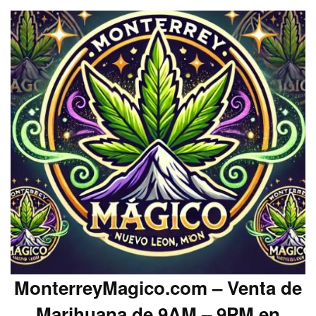
MonterreyMagico.com – Venta de
Marihuana de 9AM – 9PM en