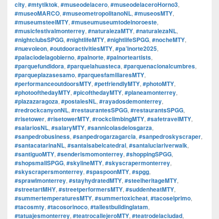
city
,
#mtytiktok
,
#museodelacero
,
#museodelaceroHorno3
,
#museoMARCO
,
#museometropolitanoNL
,
#museosMTY
,
#museumsteelMTY
,
#museumuseumtodelnoroeste
,
#musicfestivalmonterrey
,
#naturalezaMTY
,
#naturalezaNL
,
#nightclubsSPGG
,
#nightlifeMTY
,
#nightlifeSPGG
,
#nocheMTY
,
#nuevoleon
,
#outdooractivitiesMTY
,
#pa’lnorte2025
,
#palaciodelagobierno
,
#palnorte
,
#palnorteartists
,
#parquefundidora
,
#parquelahuasteca
,
#parquenacionalcumbres
,
#parqueplazasesamo
,
#parquesfamiliaresMTY
,
#performanceoutdoorsMTY
,
#petfriendlyMTY
,
#photoMTY
,
#photoofthedayMTY
,
#picofthedayMTY
,
#planeamonterrey
,
#plazazaragoza
,
#postalesNL
,
#rayadosdemonterrey
,
#redrockcanyonNL
,
#restaurantesSPGG
,
#restaurantsSPGG
,
#risetower
,
#risetowerMTY
,
#rockclimbingMTY
,
#safetravelMTY
,
#salariosNL
,
#salaryMTY
,
#sannicolasdelosgarza
,
#sanpedrobusiness
,
#sanpedrogarzagarcia
,
#sanpedroskyscraper
,
#santacatarinaNL
,
#santaisabelcatedral
,
#santaluciariverwalk
,
#santiguoMTY
,
#senderismomonterrey
,
#shoppingSPGG
,
#shopsmallSPGG
,
#skylineMTY
,
#skyscrapermonterrey
,
#skyscrapersmonterrey
,
#spaspoonMTY
,
#spgg
,
#sprawlmonterrey
,
#stayhydratedMTY
,
#steelheritageMTY
,
#streetartMHY
,
#streetperformersMTY
,
#suddenheatMTY
,
#summertemperaturesMTY
,
#summertoxicheat
,
#tacoselprimo
,
#tacosmty
,
#tacosorinoco
,
#tallestbuildinglatam
,
#tatuajesmonterrey
,
#teatrocallejeroMTY
,
#teatrodelaciudad
,