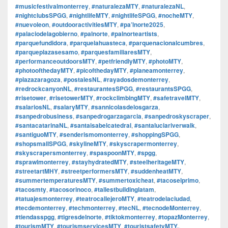
#musicfestivalmonterrey
,
#naturalezaMTY
,
#naturalezaNL
,
#nightclubsSPGG
,
#nightlifeMTY
,
#nightlifeSPGG
,
#nocheMTY
,
#nuevoleon
,
#outdooractivitiesMTY
,
#pa’lnorte2025
,
#palaciodelagobierno
,
#palnorte
,
#palnorteartists
,
#parquefundidora
,
#parquelahuasteca
,
#parquenacionalcumbres
,
#parqueplazasesamo
,
#parquesfamiliaresMTY
,
#performanceoutdoorsMTY
,
#petfriendlyMTY
,
#photoMTY
,
#photoofthedayMTY
,
#picofthedayMTY
,
#planeamonterrey
,
#plazazaragoza
,
#postalesNL
,
#rayadosdemonterrey
,
#redrockcanyonNL
,
#restaurantesSPGG
,
#restaurantsSPGG
,
#risetower
,
#risetowerMTY
,
#rockclimbingMTY
,
#safetravelMTY
,
#salariosNL
,
#salaryMTY
,
#sannicolasdelosgarza
,
#sanpedrobusiness
,
#sanpedrogarzagarcia
,
#sanpedroskyscraper
,
#santacatarinaNL
,
#santaisabelcatedral
,
#santaluciariverwalk
,
#santiguoMTY
,
#senderismomonterrey
,
#shoppingSPGG
,
#shopsmallSPGG
,
#skylineMTY
,
#skyscrapermonterrey
,
#skyscrapersmonterrey
,
#spaspoonMTY
,
#spgg
,
#sprawlmonterrey
,
#stayhydratedMTY
,
#steelheritageMTY
,
#streetartMHY
,
#streetperformersMTY
,
#suddenheatMTY
,
#summertemperaturesMTY
,
#summertoxicheat
,
#tacoselprimo
,
#tacosmty
,
#tacosorinoco
,
#tallestbuildinglatam
,
#tatuajesmonterrey
,
#teatrocallejeroMTY
,
#teatrodelaciudad
,
#tecdemonterrey
,
#techmonterrey
,
#tecNL
,
#tecnodeMonterrey
,
#tiendasspgg
,
#tigresdelnorte
,
#tiktokmonterrey
,
#topazMonterrey
,
#tourismMTY
,
#tourismservicesMTY
,
#touristsafetyMTY.
,