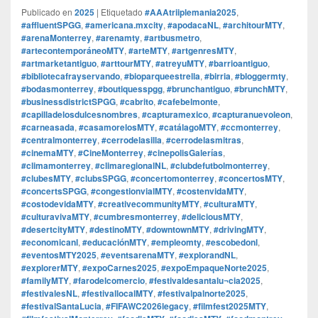
Publicado en
2025
|
Etiquetado
#AAAtriiplemania2025
,
#affluentSPGG
,
#americana.mxcity
,
#apodacaNL
,
#architourMTY
,
#arenaMonterrey
,
#arenamty
,
#artbusmetro
,
#artecontemporáneoMTY
,
#arteMTY
,
#artgenresMTY
,
#artmarketantiguo
,
#arttourMTY
,
#atreyuMTY
,
#barrioantiguo
,
#bibliotecafrayservando
,
#bioparqueestrella
,
#birria
,
#bloggermty
,
#bodasmonterrey
,
#boutiquesspgg
,
#brunchantiguo
,
#brunchMTY
,
#businessdistrictSPGG
,
#cabrito
,
#cafebelmonte
,
#capilladelosdulcesnombres
,
#capturamexico
,
#capturanuevoleon
,
#carneasada
,
#casamorelosMTY
,
#catálagoMTY
,
#ccmonterrey
,
#centralmonterrey
,
#cerrodelasilla
,
#cerrodelasmitras
,
#cinemaMTY
,
#CineMonterrey
,
#cinepolisGalerías
,
#climamonterrey
,
#climaregionalNL
,
#clubdefutbolmonterrey
,
#clubesMTY
,
#clubsSPGG
,
#concertomonterrey
,
#concertosMTY
,
#concertsSPGG
,
#congestionvialMTY
,
#costenvidaMTY
,
#costodevidaMTY
,
#creativecommunityMTY
,
#culturaMTY
,
#culturavivaMTY
,
#cumbresmonterrey
,
#deliciousMTY
,
#desertcityMTY
,
#destinoMTY
,
#downtownMTY
,
#drivingMTY
,
#economicanl
,
#educaciónMTY
,
#empleomty
,
#escobedonl
,
#eventosMTY2025
,
#eventsarenaMTY
,
#explorandNL
,
#explorerMTY
,
#expoCarnes2025
,
#expoEmpaqueNorte2025
,
#familyMTY
,
#farodelcomercio
,
#festivaldesantalu¬cia2025
,
#festivalesNL
,
#festivallocalMTY
,
#festivalpalnorte2025
,
#festivalSantaLucia
,
#FIFAWC2026legacy
,
#filmfest2025MTY
,