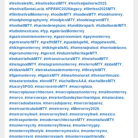
#festivalesNL
,
#festivallocalMTY
,
#festivalpalnorte2025
,
#festivalSantaLucia
,
#FIFAWC2026legacy
,
#filmfest2025MTY
,
#filmfestivalMonterrey
,
#foodieMTY
,
#foodiesMTY
,
#foodmontrey
,
#foodphotographymty
,
#foodpicsMTY
,
#foodstagramMTY
,
#footballMTY
,
#fuentedeneptuno
,
#fundidorapark
,
#futbolisedelMTY
,
#futbolmexicano
,
#fyp
,
#galeríasMonterrey
,
#gastronomiamonterrey
,
#gastronomíanl
,
#gaymonterrey
,
#gettransferMTY
,
#graffitiMTY
,
#guadalupeNL
,
#happinessNL
,
#hikingmonterrey
,
#hikingtrailsNL
,
#homenajealsol
,
#hornodelaceo
,
#igersmonterrey
,
#igersnl
,
#industrialheritageMTY
,
#industrialhubMTY
,
#infraestructuraMTY
,
#instafoodMTY
,
#instagoodMTY
,
#instagrammonterrey
,
#inviernoMTY
,
#jobsMTY
,
#kidzaniaMTY
,
#latrakalosademonterrey
,
#lifestyleMTY
,
#ligamonterrey
,
#ligamxMTY
,
#linea4monorail
,
#livenorthmusic
,
#losatarantados
,
#loveMTY
,
#luchalibreAAA
,
#luchalibreMTY
,
#luxurySPGG
,
#macrocentroMTY
,
#macroplaza
,
#macroplazaarchitecture
,
#macroplazamonterrey
,
#mallmonterrey
,
#marco
,
#marcoexpo
,
#marketSundaybarrioantiguo
,
#matacánes
,
#mercadoabastos
,
#mercadojuarez
,
#merceríajuarez
,
#metroarticuladoMTY
,
#metrorrey
,
#Metrorrey2026
,
#metrorreyline4
,
#metrorreyline5
,
#metrorreyline6
,
#mexico
,
#mitrasponiente
,
#modernarchitectureMTY
,
#montañasMTY
,
#monterreycity
,
#monterreyfitness
,
#monterreygay
,
#monterreylifestyle
,
#monterreymexico
,
#monterreymx
,
#monterreynl
,
#monterreypark
,
#monterreypetfriendly
,