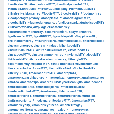
#festivalesNL
,
#festivallocalMTY
,
#festivalpalnorte2025
,
#festivalSantaLucia
,
#FIFAWC2026legacy
,
#filmfest2025MTY
,
#filmfestivalMonterrey
,
#foodieMTY
,
#foodiesMTY
,
#foodmontrey
,
#foodphotographymty
,
#foodpicsMTY
,
#foodstagramMTY
,
#footballMTY
,
#fuentedeneptuno
,
#fundidorapark
,
#futbolisedelMTY
,
#futbolmexicano
,
#fyp
,
#galeríasMonterrey
,
#gastronomiamonterrey
,
#gastronomíanl
,
#gaymonterrey
,
#gettransferMTY
,
#graffitiMTY
,
#guadalupeNL
,
#happinessNL
,
#hikingmonterrey
,
#hikingtrailsNL
,
#homenajealsol
,
#hornodelaceo
,
#igersmonterrey
,
#igersnl
,
#industrialheritageMTY
,
#industrialhubMTY
,
#infraestructuraMTY
,
#instafoodMTY
,
#instagoodMTY
,
#instagrammonterrey
,
#inviernoMTY
,
#jobsMTY
,
#kidzaniaMTY
,
#latrakalosademonterrey
,
#lifestyleMTY
,
#ligamonterrey
,
#ligamxMTY
,
#linea4monorail
,
#livenorthmusic
,
#losatarantados
,
#loveMTY
,
#luchalibreAAA
,
#luchalibreMTY
,
#luxurySPGG
,
#macrocentroMTY
,
#macroplaza
,
#macroplazaarchitecture
,
#macroplazamonterrey
,
#mallmonterrey
,
#marco
,
#marcoexpo
,
#marketSundaybarrioantiguo
,
#matacánes
,
#mercadoabastos
,
#mercadojuarez
,
#merceríajuarez
,
#metroarticuladoMTY
,
#metrorrey
,
#Metrorrey2026
,
#metrorreyline4
,
#metrorreyline5
,
#metrorreyline6
,
#mexico
,
#mitrasponiente
,
#modernarchitectureMTY
,
#montañasMTY
,
#monterreycity
,
#monterreyfitness
,
#monterreygay
,
#monterreylifestyle
,
#monterreymexico
,
#monterreymx
,
#monterreynl
,
#monterreypark
,
#monterreypetfriendly
,