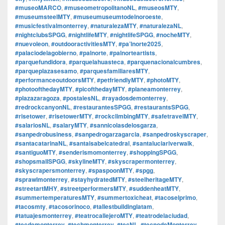
#museoMARCO
,
#museometropolitanoNL
,
#museosMTY
,
#museumsteelMTY
,
#museumuseumtodelnoroeste
,
#musicfestivalmonterrey
,
#naturalezaMTY
,
#naturalezaNL
,
#nightclubsSPGG
,
#nightlifeMTY
,
#nightlifeSPGG
,
#nocheMTY
,
#nuevoleon
,
#outdooractivitiesMTY
,
#pa’lnorte2025
,
#palaciodelagobierno
,
#palnorte
,
#palnorteartists
,
#parquefundidora
,
#parquelahuasteca
,
#parquenacionalcumbres
,
#parqueplazasesamo
,
#parquesfamiliaresMTY
,
#performanceoutdoorsMTY
,
#petfriendlyMTY
,
#photoMTY
,
#photoofthedayMTY
,
#picofthedayMTY
,
#planeamonterrey
,
#plazazaragoza
,
#postalesNL
,
#rayadosdemonterrey
,
#redrockcanyonNL
,
#restaurantesSPGG
,
#restaurantsSPGG
,
#risetower
,
#risetowerMTY
,
#rockclimbingMTY
,
#safetravelMTY
,
#salariosNL
,
#salaryMTY
,
#sannicolasdelosgarza
,
#sanpedrobusiness
,
#sanpedrogarzagarcia
,
#sanpedroskyscraper
,
#santacatarinaNL
,
#santaisabelcatedral
,
#santaluciariverwalk
,
#santiguoMTY
,
#senderismomonterrey
,
#shoppingSPGG
,
#shopsmallSPGG
,
#skylineMTY
,
#skyscrapermonterrey
,
#skyscrapersmonterrey
,
#spaspoonMTY
,
#spgg
,
#sprawlmonterrey
,
#stayhydratedMTY
,
#steelheritageMTY
,
#streetartMHY
,
#streetperformersMTY
,
#suddenheatMTY
,
#summertemperaturesMTY
,
#summertoxicheat
,
#tacoselprimo
,
#tacosmty
,
#tacosorinoco
,
#tallestbuildinglatam
,
#tatuajesmonterrey
,
#teatrocallejeroMTY
,
#teatrodelaciudad
,
#tecdemonterrey
,
#techmonterrey
,
#tecNL
,
#tecnodeMonterrey
,