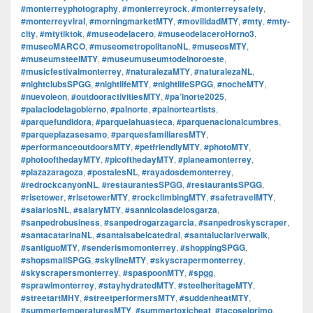
#monterreyphotography
,
#monterreyrock
,
#monterreysafety
,
#monterreyviral
,
#morningmarketMTY
,
#movilidadMTY
,
#mty
,
#mty-
city
,
#mtytiktok
,
#museodelacero
,
#museodelaceroHorno3
,
#museoMARCO
,
#museometropolitanoNL
,
#museosMTY
,
#museumsteelMTY
,
#museumuseumtodelnoroeste
,
#musicfestivalmonterrey
,
#naturalezaMTY
,
#naturalezaNL
,
#nightclubsSPGG
,
#nightlifeMTY
,
#nightlifeSPGG
,
#nocheMTY
,
#nuevoleon
,
#outdooractivitiesMTY
,
#pa’lnorte2025
,
#palaciodelagobierno
,
#palnorte
,
#palnorteartists
,
#parquefundidora
,
#parquelahuasteca
,
#parquenacionalcumbres
,
#parqueplazasesamo
,
#parquesfamiliaresMTY
,
#performanceoutdoorsMTY
,
#petfriendlyMTY
,
#photoMTY
,
#photoofthedayMTY
,
#picofthedayMTY
,
#planeamonterrey
,
#plazazaragoza
,
#postalesNL
,
#rayadosdemonterrey
,
#redrockcanyonNL
,
#restaurantesSPGG
,
#restaurantsSPGG
,
#risetower
,
#risetowerMTY
,
#rockclimbingMTY
,
#safetravelMTY
,
#salariosNL
,
#salaryMTY
,
#sannicolasdelosgarza
,
#sanpedrobusiness
,
#sanpedrogarzagarcia
,
#sanpedroskyscraper
,
#santacatarinaNL
,
#santaisabelcatedral
,
#santaluciariverwalk
,
#santiguoMTY
,
#senderismomonterrey
,
#shoppingSPGG
,
#shopsmallSPGG
,
#skylineMTY
,
#skyscrapermonterrey
,
#skyscrapersmonterrey
,
#spaspoonMTY
,
#spgg
,
#sprawlmonterrey
,
#stayhydratedMTY
,
#steelheritageMTY
,
#streetartMHY
,
#streetperformersMTY
,
#suddenheatMTY
,
#summertemperaturesMTY
,
#summertoxicheat
,
#tacoselprimo
,