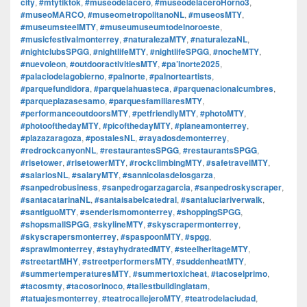
city
,
#mtytiktok
,
#museodelacero
,
#museodelaceroHorno3
,
#museoMARCO
,
#museometropolitanoNL
,
#museosMTY
,
#museumsteelMTY
,
#museumuseumtodelnoroeste
,
#musicfestivalmonterrey
,
#naturalezaMTY
,
#naturalezaNL
,
#nightclubsSPGG
,
#nightlifeMTY
,
#nightlifeSPGG
,
#nocheMTY
,
#nuevoleon
,
#outdooractivitiesMTY
,
#pa’lnorte2025
,
#palaciodelagobierno
,
#palnorte
,
#palnorteartists
,
#parquefundidora
,
#parquelahuasteca
,
#parquenacionalcumbres
,
#parqueplazasesamo
,
#parquesfamiliaresMTY
,
#performanceoutdoorsMTY
,
#petfriendlyMTY
,
#photoMTY
,
#photoofthedayMTY
,
#picofthedayMTY
,
#planeamonterrey
,
#plazazaragoza
,
#postalesNL
,
#rayadosdemonterrey
,
#redrockcanyonNL
,
#restaurantesSPGG
,
#restaurantsSPGG
,
#risetower
,
#risetowerMTY
,
#rockclimbingMTY
,
#safetravelMTY
,
#salariosNL
,
#salaryMTY
,
#sannicolasdelosgarza
,
#sanpedrobusiness
,
#sanpedrogarzagarcia
,
#sanpedroskyscraper
,
#santacatarinaNL
,
#santaisabelcatedral
,
#santaluciariverwalk
,
#santiguoMTY
,
#senderismomonterrey
,
#shoppingSPGG
,
#shopsmallSPGG
,
#skylineMTY
,
#skyscrapermonterrey
,
#skyscrapersmonterrey
,
#spaspoonMTY
,
#spgg
,
#sprawlmonterrey
,
#stayhydratedMTY
,
#steelheritageMTY
,
#streetartMHY
,
#streetperformersMTY
,
#suddenheatMTY
,
#summertemperaturesMTY
,
#summertoxicheat
,
#tacoselprimo
,
#tacosmty
,
#tacosorinoco
,
#tallestbuildinglatam
,
#tatuajesmonterrey
,
#teatrocallejeroMTY
,
#teatrodelaciudad
,