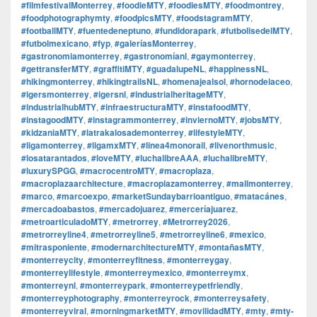
#filmfestivalMonterrey
,
#foodieMTY
,
#foodiesMTY
,
#foodmontrey
,
#foodphotographymty
,
#foodpicsMTY
,
#foodstagramMTY
,
#footballMTY
,
#fuentedeneptuno
,
#fundidorapark
,
#futbolisedelMTY
,
#futbolmexicano
,
#fyp
,
#galeríasMonterrey
,
#gastronomiamonterrey
,
#gastronomíanl
,
#gaymonterrey
,
#gettransferMTY
,
#graffitiMTY
,
#guadalupeNL
,
#happinessNL
,
#hikingmonterrey
,
#hikingtrailsNL
,
#homenajealsol
,
#hornodelaceo
,
#igersmonterrey
,
#igersnl
,
#industrialheritageMTY
,
#industrialhubMTY
,
#infraestructuraMTY
,
#instafoodMTY
,
#instagoodMTY
,
#instagrammonterrey
,
#inviernoMTY
,
#jobsMTY
,
#kidzaniaMTY
,
#latrakalosademonterrey
,
#lifestyleMTY
,
#ligamonterrey
,
#ligamxMTY
,
#linea4monorail
,
#livenorthmusic
,
#losatarantados
,
#loveMTY
,
#luchalibreAAA
,
#luchalibreMTY
,
#luxurySPGG
,
#macrocentroMTY
,
#macroplaza
,
#macroplazaarchitecture
,
#macroplazamonterrey
,
#mallmonterrey
,
#marco
,
#marcoexpo
,
#marketSundaybarrioantiguo
,
#matacánes
,
#mercadoabastos
,
#mercadojuarez
,
#merceríajuarez
,
#metroarticuladoMTY
,
#metrorrey
,
#Metrorrey2026
,
#metrorreyline4
,
#metrorreyline5
,
#metrorreyline6
,
#mexico
,
#mitrasponiente
,
#modernarchitectureMTY
,
#montañasMTY
,
#monterreycity
,
#monterreyfitness
,
#monterreygay
,
#monterreylifestyle
,
#monterreymexico
,
#monterreymx
,
#monterreynl
,
#monterreypark
,
#monterreypetfriendly
,
#monterreyphotography
,
#monterreyrock
,
#monterreysafety
,
#monterreyviral
,
#morningmarketMTY
,
#movilidadMTY
,
#mty
,
#mty-