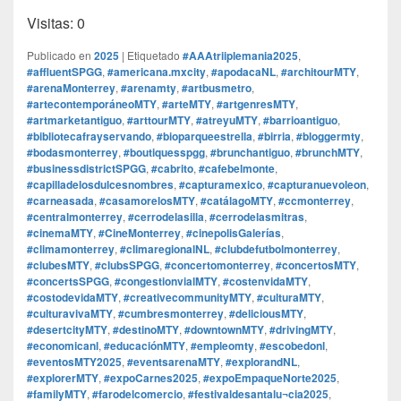
Visitas: 0
Publicado en
2025
|
Etiquetado
#AAAtriiplemania2025
,
#affluentSPGG
,
#americana.mxcity
,
#apodacaNL
,
#architourMTY
,
#arenaMonterrey
,
#arenamty
,
#artbusmetro
,
#artecontemporáneoMTY
,
#arteMTY
,
#artgenresMTY
,
#artmarketantiguo
,
#arttourMTY
,
#atreyuMTY
,
#barrioantiguo
,
#bibliotecafrayservando
,
#bioparqueestrella
,
#birria
,
#bloggermty
,
#bodasmonterrey
,
#boutiquesspgg
,
#brunchantiguo
,
#brunchMTY
,
#businessdistrictSPGG
,
#cabrito
,
#cafebelmonte
,
#capilladelosdulcesnombres
,
#capturamexico
,
#capturanuevoleon
,
#carneasada
,
#casamorelosMTY
,
#catálagoMTY
,
#ccmonterrey
,
#centralmonterrey
,
#cerrodelasilla
,
#cerrodelasmitras
,
#cinemaMTY
,
#CineMonterrey
,
#cinepolisGalerías
,
#climamonterrey
,
#climaregionalNL
,
#clubdefutbolmonterrey
,
#clubesMTY
,
#clubsSPGG
,
#concertomonterrey
,
#concertosMTY
,
#concertsSPGG
,
#congestionvialMTY
,
#costenvidaMTY
,
#costodevidaMTY
,
#creativecommunityMTY
,
#culturaMTY
,
#culturavivaMTY
,
#cumbresmonterrey
,
#deliciousMTY
,
#desertcityMTY
,
#destinoMTY
,
#downtownMTY
,
#drivingMTY
,
#economicanl
,
#educaciónMTY
,
#empleomty
,
#escobedonl
,
#eventosMTY2025
,
#eventsarenaMTY
,
#explorandNL
,
#explorerMTY
,
#expoCarnes2025
,
#expoEmpaqueNorte2025
,
#familyMTY
,
#farodelcomercio
,
#festivaldesantalu¬cia2025
,