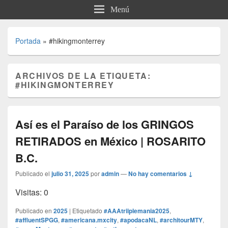
Menú
Portada
»
#hikingmonterrey
ARCHIVOS DE LA ETIQUETA:
#HIKINGMONTERREY
Así es el Paraíso de los GRINGOS
RETIRADOS en México | ROSARITO
B.C.
Publicado el
julio 31, 2025
por
admin
—
No hay comentarios ↓
Visitas: 0
Publicado en
2025
|
Etiquetado
#AAAtriiplemania2025
,
#affluentSPGG
,
#americana.mxcity
,
#apodacaNL
,
#architourMTY
,