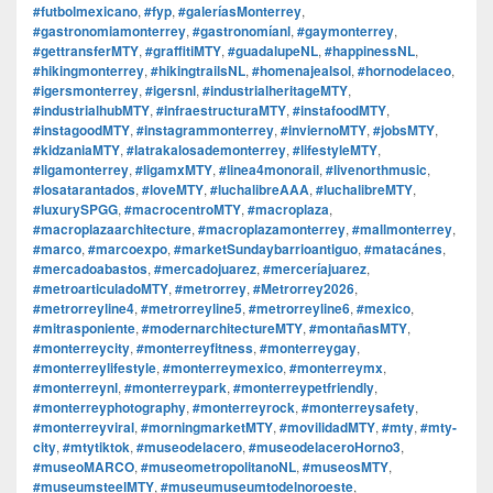
#futbolmexicano
,
#fyp
,
#galeríasMonterrey
,
#gastronomiamonterrey
,
#gastronomíanl
,
#gaymonterrey
,
#gettransferMTY
,
#graffitiMTY
,
#guadalupeNL
,
#happinessNL
,
#hikingmonterrey
,
#hikingtrailsNL
,
#homenajealsol
,
#hornodelaceo
,
#igersmonterrey
,
#igersnl
,
#industrialheritageMTY
,
#industrialhubMTY
,
#infraestructuraMTY
,
#instafoodMTY
,
#instagoodMTY
,
#instagrammonterrey
,
#inviernoMTY
,
#jobsMTY
,
#kidzaniaMTY
,
#latrakalosademonterrey
,
#lifestyleMTY
,
#ligamonterrey
,
#ligamxMTY
,
#linea4monorail
,
#livenorthmusic
,
#losatarantados
,
#loveMTY
,
#luchalibreAAA
,
#luchalibreMTY
,
#luxurySPGG
,
#macrocentroMTY
,
#macroplaza
,
#macroplazaarchitecture
,
#macroplazamonterrey
,
#mallmonterrey
,
#marco
,
#marcoexpo
,
#marketSundaybarrioantiguo
,
#matacánes
,
#mercadoabastos
,
#mercadojuarez
,
#merceríajuarez
,
#metroarticuladoMTY
,
#metrorrey
,
#Metrorrey2026
,
#metrorreyline4
,
#metrorreyline5
,
#metrorreyline6
,
#mexico
,
#mitrasponiente
,
#modernarchitectureMTY
,
#montañasMTY
,
#monterreycity
,
#monterreyfitness
,
#monterreygay
,
#monterreylifestyle
,
#monterreymexico
,
#monterreymx
,
#monterreynl
,
#monterreypark
,
#monterreypetfriendly
,
#monterreyphotography
,
#monterreyrock
,
#monterreysafety
,
#monterreyviral
,
#morningmarketMTY
,
#movilidadMTY
,
#mty
,
#mty-
city
,
#mtytiktok
,
#museodelacero
,
#museodelaceroHorno3
,
#museoMARCO
,
#museometropolitanoNL
,
#museosMTY
,
#museumsteelMTY
,
#museumuseumtodelnoroeste
,