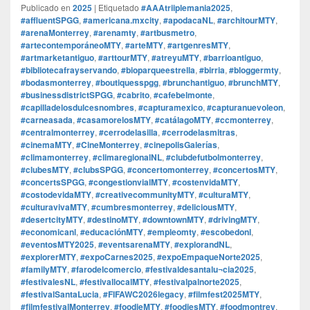
Publicado en
2025
|
Etiquetado
#AAAtriiplemania2025
,
#affluentSPGG
,
#americana.mxcity
,
#apodacaNL
,
#architourMTY
,
#arenaMonterrey
,
#arenamty
,
#artbusmetro
,
#artecontemporáneoMTY
,
#arteMTY
,
#artgenresMTY
,
#artmarketantiguo
,
#arttourMTY
,
#atreyuMTY
,
#barrioantiguo
,
#bibliotecafrayservando
,
#bioparqueestrella
,
#birria
,
#bloggermty
,
#bodasmonterrey
,
#boutiquesspgg
,
#brunchantiguo
,
#brunchMTY
,
#businessdistrictSPGG
,
#cabrito
,
#cafebelmonte
,
#capilladelosdulcesnombres
,
#capturamexico
,
#capturanuevoleon
,
#carneasada
,
#casamorelosMTY
,
#catálagoMTY
,
#ccmonterrey
,
#centralmonterrey
,
#cerrodelasilla
,
#cerrodelasmitras
,
#cinemaMTY
,
#CineMonterrey
,
#cinepolisGalerías
,
#climamonterrey
,
#climaregionalNL
,
#clubdefutbolmonterrey
,
#clubesMTY
,
#clubsSPGG
,
#concertomonterrey
,
#concertosMTY
,
#concertsSPGG
,
#congestionvialMTY
,
#costenvidaMTY
,
#costodevidaMTY
,
#creativecommunityMTY
,
#culturaMTY
,
#culturavivaMTY
,
#cumbresmonterrey
,
#deliciousMTY
,
#desertcityMTY
,
#destinoMTY
,
#downtownMTY
,
#drivingMTY
,
#economicanl
,
#educaciónMTY
,
#empleomty
,
#escobedonl
,
#eventosMTY2025
,
#eventsarenaMTY
,
#explorandNL
,
#explorerMTY
,
#expoCarnes2025
,
#expoEmpaqueNorte2025
,
#familyMTY
,
#farodelcomercio
,
#festivaldesantalu¬cia2025
,
#festivalesNL
,
#festivallocalMTY
,
#festivalpalnorte2025
,
#festivalSantaLucia
,
#FIFAWC2026legacy
,
#filmfest2025MTY
,
#filmfestivalMonterrey
,
#foodieMTY
,
#foodiesMTY
,
#foodmontrey
,