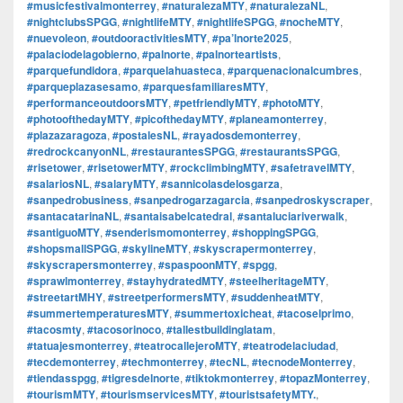
#musicfestivalmonterrey
,
#naturalezaMTY
,
#naturalezaNL
,
#nightclubsSPGG
,
#nightlifeMTY
,
#nightlifeSPGG
,
#nocheMTY
,
#nuevoleon
,
#outdooractivitiesMTY
,
#pa’lnorte2025
,
#palaciodelagobierno
,
#palnorte
,
#palnorteartists
,
#parquefundidora
,
#parquelahuasteca
,
#parquenacionalcumbres
,
#parqueplazasesamo
,
#parquesfamiliaresMTY
,
#performanceoutdoorsMTY
,
#petfriendlyMTY
,
#photoMTY
,
#photoofthedayMTY
,
#picofthedayMTY
,
#planeamonterrey
,
#plazazaragoza
,
#postalesNL
,
#rayadosdemonterrey
,
#redrockcanyonNL
,
#restaurantesSPGG
,
#restaurantsSPGG
,
#risetower
,
#risetowerMTY
,
#rockclimbingMTY
,
#safetravelMTY
,
#salariosNL
,
#salaryMTY
,
#sannicolasdelosgarza
,
#sanpedrobusiness
,
#sanpedrogarzagarcia
,
#sanpedroskyscraper
,
#santacatarinaNL
,
#santaisabelcatedral
,
#santaluciariverwalk
,
#santiguoMTY
,
#senderismomonterrey
,
#shoppingSPGG
,
#shopsmallSPGG
,
#skylineMTY
,
#skyscrapermonterrey
,
#skyscrapersmonterrey
,
#spaspoonMTY
,
#spgg
,
#sprawlmonterrey
,
#stayhydratedMTY
,
#steelheritageMTY
,
#streetartMHY
,
#streetperformersMTY
,
#suddenheatMTY
,
#summertemperaturesMTY
,
#summertoxicheat
,
#tacoselprimo
,
#tacosmty
,
#tacosorinoco
,
#tallestbuildinglatam
,
#tatuajesmonterrey
,
#teatrocallejeroMTY
,
#teatrodelaciudad
,
#tecdemonterrey
,
#techmonterrey
,
#tecNL
,
#tecnodeMonterrey
,
#tiendasspgg
,
#tigresdelnorte
,
#tiktokmonterrey
,
#topazMonterrey
,
#tourismMTY
,
#tourismservicesMTY
,
#touristsafetyMTY.
,