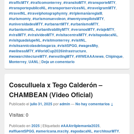
#trafficMTY
,
#traficomonterrey
,
#transitoMTY
,
#transporteMTY
,
#transportepublicoNL
,
#transportservicesNL
,
#travelgramMTY
,
#travelNL
,
#travelphotographymty
,
#triplemaníaregiaIII
,
#turismomty
,
#turismonuevoleon
,
#twentyonepilotsMTY
,
#universidadesMTY
,
#urbanartMTY
,
#urbanismoMTY
,
#urbanismoNL
,
#urbanlivabilityMTY
,
#veranosMTY
,
#viajeMTY
,
#viralMTY
,
#viralvideoMTY
,
#visitacentralMTY
,
#visitapodacaNL
,
#visitguadalupeNL
,
#visitmonterrey
,
#visitNL
,
#visitsannicolasdelosgarza
,
#visitSPGG
,
#wagesMty
,
#wellnessMTY
,
#WorldCup2026infrastructure
,
#wowarchitectureMTY
,
#wrestlingMTY
,
#WWEAAAnews
,
Chipinque
,
Monterrey
,
UANL
|
Deja un comentario
Cosculluela x Tego Calderón –
CHAMBEAN (Video Oficial)
Publicado el
julio 31, 2025
por
admin
—
No hay comentarios ↓
Visitas: 0
Publicado en
2025
|
Etiquetado
#AAAtriiplemania2025
,
#affluentSPGG
,
#americana.mxcity
,
#apodacaNL
,
#architourMTY
,