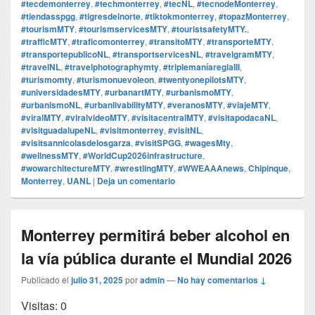
#tecdemonterrey
,
#techmonterrey
,
#tecNL
,
#tecnodeMonterrey
,
#tiendasspgg
,
#tigresdelnorte
,
#tiktokmonterrey
,
#topazMonterrey
,
#tourismMTY
,
#tourismservicesMTY
,
#touristsafetyMTY.
,
#trafficMTY
,
#traficomonterrey
,
#transitoMTY
,
#transporteMTY
,
#transportepublicoNL
,
#transportservicesNL
,
#travelgramMTY
,
#travelNL
,
#travelphotographymty
,
#triplemaníaregiaIII
,
#turismomty
,
#turismonuevoleon
,
#twentyonepilotsMTY
,
#universidadesMTY
,
#urbanartMTY
,
#urbanismoMTY
,
#urbanismoNL
,
#urbanlivabilityMTY
,
#veranosMTY
,
#viajeMTY
,
#viralMTY
,
#viralvideoMTY
,
#visitacentralMTY
,
#visitapodacaNL
,
#visitguadalupeNL
,
#visitmonterrey
,
#visitNL
,
#visitsannicolasdelosgarza
,
#visitSPGG
,
#wagesMty
,
#wellnessMTY
,
#WorldCup2026infrastructure
,
#wowarchitectureMTY
,
#wrestlingMTY
,
#WWEAAAnews
,
Chipinque
,
Monterrey
,
UANL
|
Deja un comentario
Monterrey permitirá beber alcohol en
la vía pública durante el Mundial 2026
Publicado el
julio 31, 2025
por
admin
—
No hay comentarios ↓
Visitas: 0