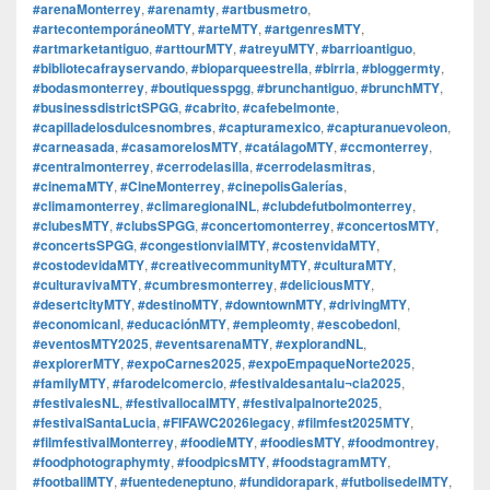
#arenaMonterrey
,
#arenamty
,
#artbusmetro
,
#artecontemporáneoMTY
,
#arteMTY
,
#artgenresMTY
,
#artmarketantiguo
,
#arttourMTY
,
#atreyuMTY
,
#barrioantiguo
,
#bibliotecafrayservando
,
#bioparqueestrella
,
#birria
,
#bloggermty
,
#bodasmonterrey
,
#boutiquesspgg
,
#brunchantiguo
,
#brunchMTY
,
#businessdistrictSPGG
,
#cabrito
,
#cafebelmonte
,
#capilladelosdulcesnombres
,
#capturamexico
,
#capturanuevoleon
,
#carneasada
,
#casamorelosMTY
,
#catálagoMTY
,
#ccmonterrey
,
#centralmonterrey
,
#cerrodelasilla
,
#cerrodelasmitras
,
#cinemaMTY
,
#CineMonterrey
,
#cinepolisGalerías
,
#climamonterrey
,
#climaregionalNL
,
#clubdefutbolmonterrey
,
#clubesMTY
,
#clubsSPGG
,
#concertomonterrey
,
#concertosMTY
,
#concertsSPGG
,
#congestionvialMTY
,
#costenvidaMTY
,
#costodevidaMTY
,
#creativecommunityMTY
,
#culturaMTY
,
#culturavivaMTY
,
#cumbresmonterrey
,
#deliciousMTY
,
#desertcityMTY
,
#destinoMTY
,
#downtownMTY
,
#drivingMTY
,
#economicanl
,
#educaciónMTY
,
#empleomty
,
#escobedonl
,
#eventosMTY2025
,
#eventsarenaMTY
,
#explorandNL
,
#explorerMTY
,
#expoCarnes2025
,
#expoEmpaqueNorte2025
,
#familyMTY
,
#farodelcomercio
,
#festivaldesantalu¬cia2025
,
#festivalesNL
,
#festivallocalMTY
,
#festivalpalnorte2025
,
#festivalSantaLucia
,
#FIFAWC2026legacy
,
#filmfest2025MTY
,
#filmfestivalMonterrey
,
#foodieMTY
,
#foodiesMTY
,
#foodmontrey
,
#foodphotographymty
,
#foodpicsMTY
,
#foodstagramMTY
,
#footballMTY
,
#fuentedeneptuno
,
#fundidorapark
,
#futbolisedelMTY
,