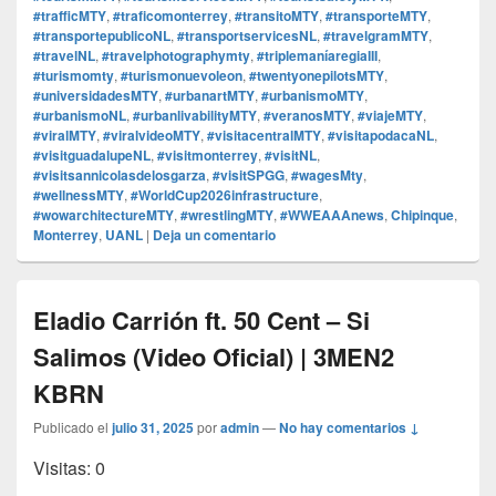
#trafficMTY
,
#traficomonterrey
,
#transitoMTY
,
#transporteMTY
,
#transportepublicoNL
,
#transportservicesNL
,
#travelgramMTY
,
#travelNL
,
#travelphotographymty
,
#triplemaníaregiaIII
,
#turismomty
,
#turismonuevoleon
,
#twentyonepilotsMTY
,
#universidadesMTY
,
#urbanartMTY
,
#urbanismoMTY
,
#urbanismoNL
,
#urbanlivabilityMTY
,
#veranosMTY
,
#viajeMTY
,
#viralMTY
,
#viralvideoMTY
,
#visitacentralMTY
,
#visitapodacaNL
,
#visitguadalupeNL
,
#visitmonterrey
,
#visitNL
,
#visitsannicolasdelosgarza
,
#visitSPGG
,
#wagesMty
,
#wellnessMTY
,
#WorldCup2026infrastructure
,
#wowarchitectureMTY
,
#wrestlingMTY
,
#WWEAAAnews
,
Chipinque
,
Monterrey
,
UANL
|
Deja un comentario
Eladio Carrión ft. 50 Cent – Si
Salimos (Video Oficial) | 3MEN2
KBRN
Publicado el
julio 31, 2025
por
admin
—
No hay comentarios ↓
Visitas: 0