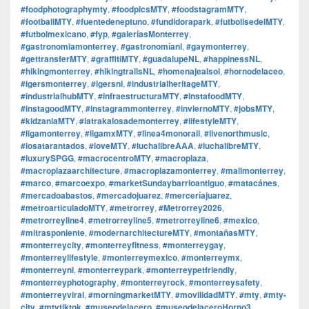
#foodphotographymty
,
#foodpicsMTY
,
#foodstagramMTY
,
#footballMTY
,
#fuentedeneptuno
,
#fundidorapark
,
#futbolisedelMTY
,
#futbolmexicano
,
#fyp
,
#galeríasMonterrey
,
#gastronomiamonterrey
,
#gastronomíanl
,
#gaymonterrey
,
#gettransferMTY
,
#graffitiMTY
,
#guadalupeNL
,
#happinessNL
,
#hikingmonterrey
,
#hikingtrailsNL
,
#homenajealsol
,
#hornodelaceo
,
#igersmonterrey
,
#igersnl
,
#industrialheritageMTY
,
#industrialhubMTY
,
#infraestructuraMTY
,
#instafoodMTY
,
#instagoodMTY
,
#instagrammonterrey
,
#inviernoMTY
,
#jobsMTY
,
#kidzaniaMTY
,
#latrakalosademonterrey
,
#lifestyleMTY
,
#ligamonterrey
,
#ligamxMTY
,
#linea4monorail
,
#livenorthmusic
,
#losatarantados
,
#loveMTY
,
#luchalibreAAA
,
#luchalibreMTY
,
#luxurySPGG
,
#macrocentroMTY
,
#macroplaza
,
#macroplazaarchitecture
,
#macroplazamonterrey
,
#mallmonterrey
,
#marco
,
#marcoexpo
,
#marketSundaybarrioantiguo
,
#matacánes
,
#mercadoabastos
,
#mercadojuarez
,
#merceríajuarez
,
#metroarticuladoMTY
,
#metrorrey
,
#Metrorrey2026
,
#metrorreyline4
,
#metrorreyline5
,
#metrorreyline6
,
#mexico
,
#mitrasponiente
,
#modernarchitectureMTY
,
#montañasMTY
,
#monterreycity
,
#monterreyfitness
,
#monterreygay
,
#monterreylifestyle
,
#monterreymexico
,
#monterreymx
,
#monterreynl
,
#monterreypark
,
#monterreypetfriendly
,
#monterreyphotography
,
#monterreyrock
,
#monterreysafety
,
#monterreyviral
,
#morningmarketMTY
,
#movilidadMTY
,
#mty
,
#mty-
city
,
#mtytiktok
,
#museodelacero
,
#museodelaceroHorno3
,