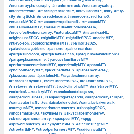
#monterreyphotography
,
#monterreyrock
,
#monterreysafety
,
#monterreyviral
,
#morningmarketMTY
,
#movilidadMTY
,
#mty
,
#mty-
city
,
#mtytiktok
,
#museodelacero
,
#museodelaceroHorno3
,
#museoMARCO
,
#museometropolitanoNL
,
#museosMTY
,
#museumsteelMTY
,
#museumuseumtodelnoroeste
,
#musicfestivalmonterrey
,
#naturalezaMTY
,
#naturalezaNL
,
#nightclubsSPGG
,
#nightlifeMTY
,
#nightlifeSPGG
,
#nocheMTY
,
#nuevoleon
,
#outdooractivitiesMTY
,
#pa’lnorte2025
,
#palaciodelagobierno
,
#palnorte
,
#palnorteartists
,
#parquefundidora
,
#parquelahuasteca
,
#parquenacionalcumbres
,
#parqueplazasesamo
,
#parquesfamiliaresMTY
,
#performanceoutdoorsMTY
,
#petfriendlyMTY
,
#photoMTY
,
#photoofthedayMTY
,
#picofthedayMTY
,
#planeamonterrey
,
#plazazaragoza
,
#postalesNL
,
#rayadosdemonterrey
,
#redrockcanyonNL
,
#restaurantesSPGG
,
#restaurantsSPGG
,
#risetower
,
#risetowerMTY
,
#rockclimbingMTY
,
#safetravelMTY
,
#salariosNL
,
#salaryMTY
,
#sannicolasdelosgarza
,
#sanpedrobusiness
,
#sanpedrogarzagarcia
,
#sanpedroskyscraper
,
#santacatarinaNL
,
#santaisabelcatedral
,
#santaluciariverwalk
,
#santiguoMTY
,
#senderismomonterrey
,
#shoppingSPGG
,
#shopsmallSPGG
,
#skylineMTY
,
#skyscrapermonterrey
,
#skyscrapersmonterrey
,
#spaspoonMTY
,
#spgg
,
#sprawlmonterrey
,
#stayhydratedMTY
,
#steelheritageMTY
,
#streetartMHY
,
#streetperformersMTY
,
#suddenheatMTY
,