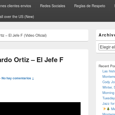
es clientes envios
Redes Sociales
Reglas de Respeto
all over the US (New)
El
Archiv
tiz – El Jefe F (Video Oficial)
área
de
widget
Archivos
barra
lateral
ardo Ortiz – El Jefe F
primaria
Recent Po
Las hist
Monterr
—
No hay comentarios ↓
Cody Jo
Winter,
Morning
Tuesday
Jazz for
Me
Monterr