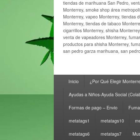
tiendas de marihuana San Pedro, ven
Monterrey, smoke shop área metropolit
Monterrey, vapeo Monterrey, tiendas d
Monterrey, tiendas de tabaco Monterre
cigarrillos Monterrey, shisha Monterre
venta de vapeadores Monterrey, fumar
productos para shisha Monterrey, fum
san pedro garza marihuana, san pedro 
Menú
Inicio
¿Por Qué Elegir Monterr
principal
Ayudas a Niños-Ayuda Social (Cola
Formas de pago – Envio
Fumar
metatags1
metatags10
me
metatags6
metatags7
Mus