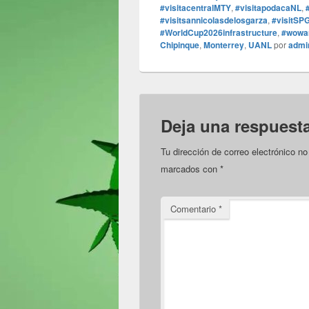
#visitacentralMTY
,
#visitapodacaNL
,
#visitsannicolasdelosgarza
,
#visitSP
#WorldCup2026infrastructure
,
#wowa
Chipinque
,
Monterrey
,
UANL
por
admi
Deja una respuest
Tu dirección de correo electrónico no
marcados con
*
Comentario
*