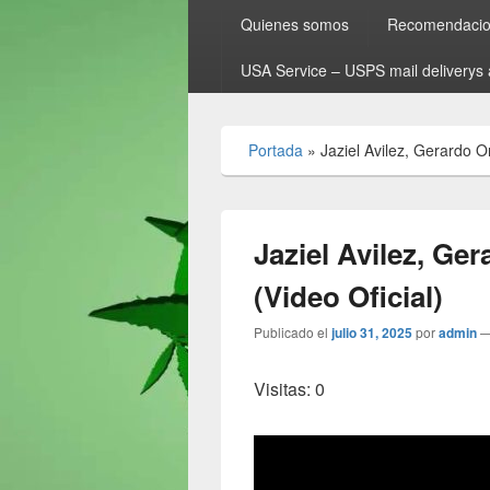
Quienes somos
Recomendacion
USA Service – USPS mail deliverys 
Portada
»
Jaziel Avilez, Gerardo Or
Jaziel Avilez, Ger
(Video Oficial)
Publicado el
julio 31, 2025
por
admin
Visitas: 0