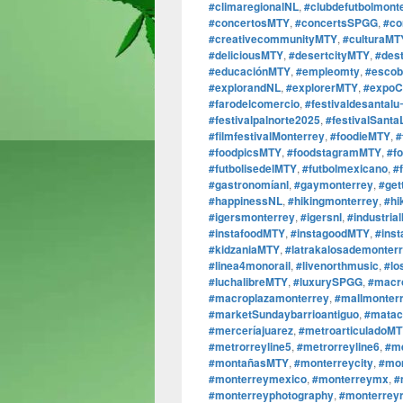
#climaregionalNL
,
#clubdefutbolmont
#concertosMTY
,
#concertsSPGG
,
#co
#creativecommunityMTY
,
#culturaMT
#deliciousMTY
,
#desertcityMTY
,
#des
#educaciónMTY
,
#empleomty
,
#escob
#explorandNL
,
#explorerMTY
,
#expoC
#farodelcomercio
,
#festivaldesantalu
#festivalpalnorte2025
,
#festivalSanta
#filmfestivalMonterrey
,
#foodieMTY
,
#
#foodpicsMTY
,
#foodstagramMTY
,
#f
#futbolisedelMTY
,
#futbolmexicano
,
#
#gastronomíanl
,
#gaymonterrey
,
#get
#happinessNL
,
#hikingmonterrey
,
#hi
#igersmonterrey
,
#igersnl
,
#industria
#instafoodMTY
,
#instagoodMTY
,
#ins
#kidzaniaMTY
,
#latrakalosademonter
#linea4monorail
,
#livenorthmusic
,
#lo
#luchalibreMTY
,
#luxurySPGG
,
#macr
#macroplazamonterrey
,
#mallmonter
#marketSundaybarrioantiguo
,
#matac
#merceríajuarez
,
#metroarticuladoM
#metrorreyline5
,
#metrorreyline6
,
#m
#montañasMTY
,
#monterreycity
,
#mon
#monterreymexico
,
#monterreymx
,
#
#monterreyphotography
,
#monterrey