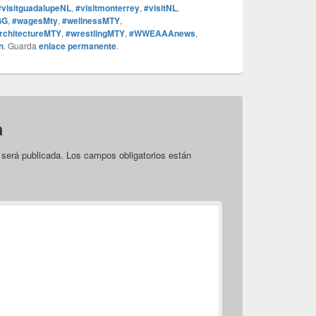
#visitguadalupeNL
,
#visitmonterrey
,
#visitNL
,
GG
,
#wagesMty
,
#wellnessMTY
,
rchitectureMTY
,
#wrestlingMTY
,
#WWEAAAnews
,
n
. Guarda
enlace permanente
.
a
 será publicada.
Los campos obligatorios están