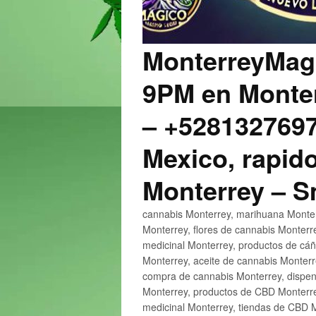
MonterreyMagi
9PM en Monter
– +5281327697
Mexico, rapido
Monterrey – 
cannabis Monterrey, marihuana Monter
Monterrey, flores de cannabis Monterr
medicinal Monterrey, productos de cá
Monterrey, aceite de cannabis Monter
compra de cannabis Monterrey, dispen
Monterrey, productos de CBD Monterre
medicinal Monterrey, tiendas de CBD 