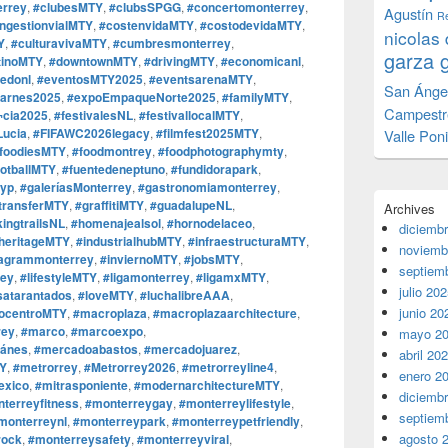
errey
,
#clubesMTY
,
#clubsSPGG
,
#concertomonterrey
,
Agustín
Re
ngestionvialMTY
,
#costenvidaMTY
,
#costodevidaMTY
,
nicolas 
Y
,
#culturavivaMTY
,
#cumbresmonterrey
,
garza 
tinoMTY
,
#downtownMTY
,
#drivingMTY
,
#economicanl
,
edonl
,
#eventosMTY2025
,
#eventsarenaMTY
,
San Ánge
arnes2025
,
#expoEmpaqueNorte2025
,
#familyMTY
,
Campestr
¬cia2025
,
#festivalesNL
,
#festivallocalMTY
,
Lucia
,
#FIFAWC2026legacy
,
#filmfest2025MTY
,
Valle Pon
foodiesMTY
,
#foodmontrey
,
#foodphotographymty
,
ootballMTY
,
#fuentedeneptuno
,
#fundidorapark
,
fyp
,
#galeríasMonterrey
,
#gastronomiamonterrey
,
transferMTY
,
#graffitiMTY
,
#guadalupeNL
,
Archives
kingtrailsNL
,
#homenajealsol
,
#hornodelaceo
,
diciemb
lheritageMTY
,
#industrialhubMTY
,
#infraestructuraMTY
,
noviemb
tagrammonterrey
,
#inviernoMTY
,
#jobsMTY
,
septiem
rey
,
#lifestyleMTY
,
#ligamonterrey
,
#ligamxMTY
,
julio 20
satarantados
,
#loveMTY
,
#luchalibreAAA
,
junio 20
ocentroMTY
,
#macroplaza
,
#macroplazaarchitecture
,
rey
,
#marco
,
#marcoexpo
,
mayo 2
ánes
,
#mercadoabastos
,
#mercadojuarez
,
abril 20
TY
,
#metrorrey
,
#Metrorrey2026
,
#metrorreyline4
,
enero 2
exico
,
#mitrasponiente
,
#modernarchitectureMTY
,
diciemb
terreyfitness
,
#monterreygay
,
#monterreylifestyle
,
septiem
monterreynl
,
#monterreypark
,
#monterreypetfriendly
,
agosto 
rock
,
#monterreysafety
,
#monterreyviral
,