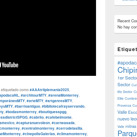
Recent C
No hay com
Etique
#apodac
Chipi
1er Secto
Sector
Cum
 etiquetado como
#AAAtriiplemania2025
,
6to Sector
C
apodacaNL
,
#architourMTY
,
#arenaMonterrey
,
Elite
Cumbres
emporáneoMTY
,
#arteMTY
,
#artgenresMTY
,
Provenza
Cu
reyuMTY
,
#barrioantiguo
,
#bibliotecafrayservando
,
Valle
ty
,
#bodasmonterrey
,
#boutiquesspgg
,
Esco
essdistrictSPGG
,
#cabrito
,
#cafebelmonte
,
nuevo leo
ramexico
,
#capturanuevoleon
,
#carneasada
,
mitras
Valle
cmonterrey
,
#centralmonterrey
,
#cerrodelasilla
,
Parqu
neMonterrey
,
#cinepolisGalerías
,
#climamonterrey
,