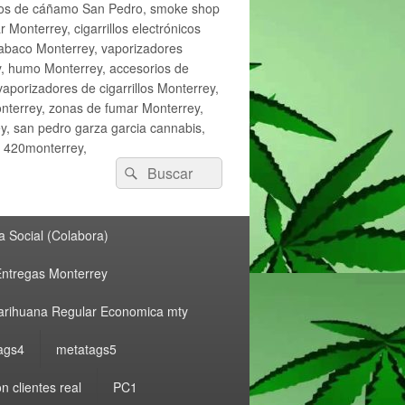
ctos de cáñamo San Pedro, smoke shop
onterrey, cigarrillos electrónicos
tabaco Monterrey, vaporizadores
y, humo Monterrey, accesorios de
vaporizadores de cigarrillos Monterrey,
nterrey, zonas de fumar Monterrey,
, san pedro garza garcia cannabis,
, 420monterrey,
Buscar
Buscar
por:
 Social (Colabora)
ntregas Monterrey
rihuana Regular Economica mty
ags4
metatags5
n clientes real
PC1