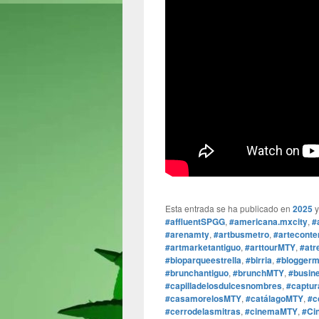
Esta entrada se ha publicado en
2025
y
#affluentSPGG
,
#americana.mxcity
,
#
#arenamty
,
#artbusmetro
,
#artecont
#artmarketantiguo
,
#arttourMTY
,
#at
#bioparqueestrella
,
#birria
,
#bloggerm
#brunchantiguo
,
#brunchMTY
,
#busin
#capilladelosdulcesnombres
,
#captu
#casamorelosMTY
,
#catálagoMTY
,
#c
#cerrodelasmitras
,
#cinemaMTY
,
#Ci