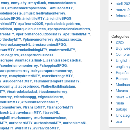
,
#mty
,
#mty-city
,
#mtytiktok
,
#museodelacero
,
abril 20
RCO
,
#museometropolitanoNL
,
#museosMTY
,
marzo 2
delnoroeste
,
#musicfestivalmonterrey
,
febrero 
htclubsSPGG
,
#nightlifeMTY
,
#nightlifeSPGG
,
ivitiesMTY
,
#pa’lnorte2025
,
#palaciodelagobierno
,
ndidora
,
#parquelahuasteca
,
#parquenacionalcumbres
,
iaresMTY
,
#performanceoutdoorsMTY
,
#petfriendlyMTY
,
Categories
cofthedayMTY
,
#planeamonterrey
,
#plazazaragoza
,
2025
#redrockcanyonNL
,
#restaurantesSPGG
,
Buy wee
towerMTY
,
#rockclimbingMTY
,
#safetravelMTY
,
Comprar
sdelosgarza
,
#sanpedrobusiness
,
scraper
,
#santacatarinaNL
,
#santaisabelcatedral
,
English
#senderismomonterrey
,
#shoppingSPGG
,
english 
scrapermonterrey
,
#skyscrapersmonterrey
,
España
rrey
,
#stayhydratedMTY
,
#steelheritageMTY
,
Europa
Y
,
#suddenheatMTY
,
#summertemperaturesMTY
,
Marihua
acosmty
,
#tacosorinoco
,
#tallestbuildinglatam
,
Musica
MTY
,
#teatrodelaciudad
,
#tecdemonterrey
,
nterrey
,
#tiendasspgg
,
#tigresdelnorte
,
news – a
tourismMTY
,
#tourismservicesMTY
,
rusia
icomonterrey
,
#transitoMTY
,
#transporteMTY
,
trabajo
vicesNL
,
#travelgramMTY
,
#travelNL
,
Uncateg
egiaIII
,
#turismomty
,
#turismonuevoleon
,
usa
sMTY
,
#urbanartMTY
,
#urbanismoMTY
,
#urbanismoNL
,
viajeMTY
,
#viralMTY
,
#viralvideoMTY
,