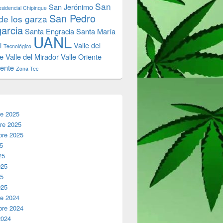
San
San Jerónimo
sidencial Chipinque
San Pedro
de los garza
garcia
Santa Engracia
Santa María
UANL
l
Valle del
Tecnológico
e
Valle del Mirador
Valle Oriente
iente
Zona Tec
re 2025
re 2025
bre 2025
25
25
025
25
025
re 2024
bre 2024
2024