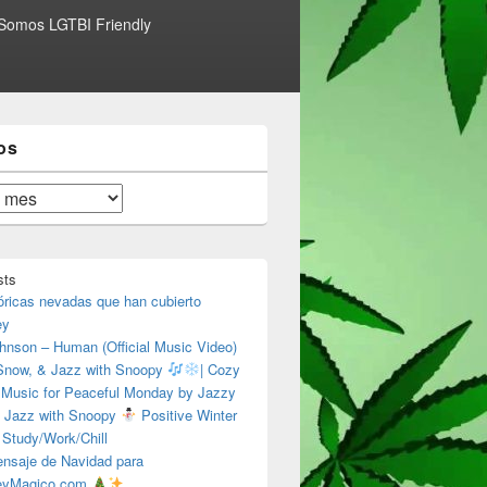
Somos LGTBI Friendly
os
sts
óricas nevadas que han cubierto
ey
hnson – Human (Official Music Video)
 Snow, & Jazz with Snoopy
| Cozy
 Music for Peaceful Monday by Jazzy
 Jazz with Snoopy
Positive Winter
 Study/Work/Chill
nsaje de Navidad para
eyMagico.com