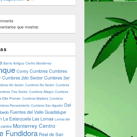
omments
entarios que mostrar.
tas
a
Barrio Antiguo
Centro Monterrey
nque
Cumbres
Cumbres
Contry
r
Cumbres 2do Sector
Cumbres 3er
bres 4to Sector
Cumbres 5to Sector
Cumbres
umbres 7mo Sector
Cumbres Allegro
Cumbres
 Elite Premier
Cumbres Madeira
Cumbres
Del
mbres Renacimiento
Cumbres San Agustín
Fuentes del Valle
Guadalupe
bedo
n
La Estanzuela
Las Lomas
Lomas del
Monterrey Centro
 centro
e Fundidora
Real de San