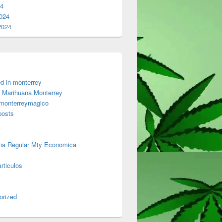
24
024
2024
d in monterrey
 Marihuana Monterrey
 monterreymagico
posts
na Regular Mty Economica
rticulos
orized