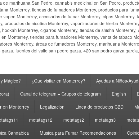
ta de marihuana San Pedro, cannabis medicinal en San Pedro, produ
ana Monterrey, tiendas de fumadores Monterrey, productos para fumar M
e vapeo Monterrey, accesorios de fumar Monterrey, pipas Monterrey, 
y, productos de nicotina Monterrey, vaporizadores de hierba Monterre
y, hookah Monterrey, cigarros Monterrey, tiendas de shisha Monterrey, 
 en Monterrey, tiendas para fumadores Monterrey, venta de tabaco Mo
adores Monterrey, áreas de fumadores Monterrey, marihuana Monterrey
garza, fuentes del valle san pedro garza, 420 san pedro garza garcia
ey Mágico?
¿Que visitar en Monterrey?
Ayudas a Niños-Ayuda
bora)
Canal de telegram – Grupos de telegram
English
E
 en Monterrey
Legalizacion
Linea de productos CBD
Ma
tatags11
metatags12
metatags2
metatags3
metat
ica Cannabica
Musica para Fumar Recomendaciones
Opinio